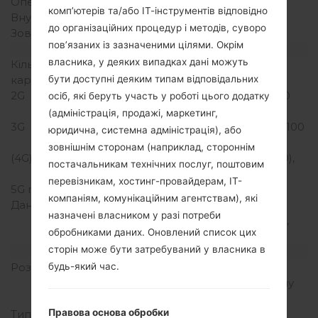
Оперативна память
2GB
комп’ютерів та/або ІТ-інструментів відповідно
Внутрішня память
16GB
до організаційних процедур і методів, суворо
Зовнішня память
microSD, до 256 GB
пов’язаних із зазначеними цілями. Окрім
Мережа та дані
власника, у деяких випадках дані можуть
Кількість місць для сім
1 Нано SIM
карт
бути доступні деяким типам відповідальних
2G
GSM 850/900/1800/1900
осіб, які беруть участь у роботі цього додатку
MHz
(адміністрація, продажі, маркетинг,
3G
HSDPA 850/900/1900/2100
юридична, системна адміністрація), або
MHz
зовнішнім сторонам (наприклад, стороннім
(4G) LTE
LTE band 1(2100), 3(1800),
постачальникам технічних послуг, поштовим
7(2600), 8(900), 20(800)
перевізникам, хостинг-провайдерам, ІТ-
5G network
-
компаніям, комунікаційним агентствам), які
Дані
GPRS, EDGE, UMTS,
назначені власником у разі потреби
HSDPA, HSUPA, HSPA+,
обробниками даних. Оновлений список цих
LTE
сторін може бути затребуваний у власника в
Дисплей
Розмір екрану
5.3 in (~69.4%
будь-який час.
співвідношення екрану
до тіла)
Правова основа обробки
Тип екрану
IPS LCD