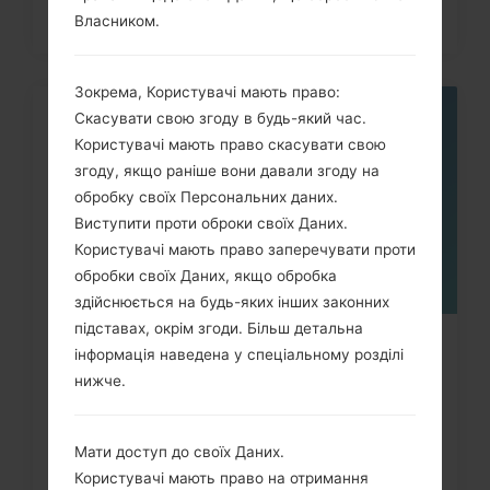
Власником.
Зокрема, Користувачі мають право:
Скасувати свою згоду в будь-який час.
05
ТРАВ.
Користувачі мають право скасувати свою
згоду, якщо раніше вони давали згоду на
обробку своїх Персональних даних.
Виступити проти оброки своїх Даних.
Користувачі мають право заперечувати проти
обробки своїх Даних, якщо обробка
здійснюється на будь-яких інших законних
підставах, окрім згоди. Більш детальна
Як видалити усі дані з телефону
інформація наведена у спеціальному розділі
через меню на LG G3,...
нижче.
Мати доступ до своїх Даних.
Користувачі мають право на отримання