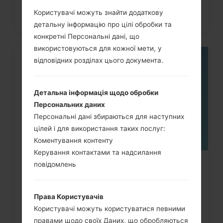
Користувачі можуть знайти додаткову
детальну інформацію про цілі обробки та
конкретні Персональні дані, що
використовуються для кожної мети, у
відповідних розділах цього документа.
05
ТРАВ.
Детальна інформація щодо обробки
Персональних даних
Персональні дані збираються для наступних
цілей і для використання таких послуг:
Коментування контенту
Керування контактами та надсилання
повідомлень
Як скинути до заводських
налаштувань за допомогою коду...
Права Користувачів
Користувачі можуть користуватися певними
правами щодо своїх Даних, що обробляються