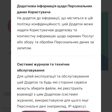
How to Hard Reset on LG G5 H850?
Додаткова інформація щодо Персональних
даних Користувача
На додаток до інформації, що міститься в цій
політиці конфіденційності, цей Додаток може
надати Користувачеві додаткову та
контекстну інформацію щодо окремих Послуг
або збору та обробки Персональних даних за
запитом.
Системні журнали та технічне
обслуговування
TOP 5 SECRET CODES for LG!
Для цілей експлуатації та обслуговування
цей Додаток та будь-які сторонні сервіси
можуть збирати файли, які реєструють
0
Коментарі
взаємодії з цим Додатком (системні
журнали), використовуючи для цього інші
Персональні дані (наприклад, IP-адресу).
Увійти
щоб залишити коментар.