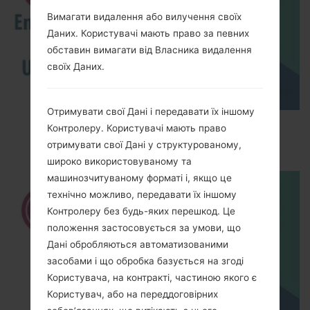
Вимагати видалення або вилучення своїх
Даних. Користувачі мають право за певних
обставин вимагати від Власника видалення
своїх Даних.
Отримувати свої Дані і передавати їх іншому
How to Enable Developer Options & USB
Контролеру. Користувачі мають право
Debugging on LG ?
отримувати свої Дані у структурованому,
широко використовуваному та
машинозчитуваному форматі і, якщо це
технічно можливо, передавати їх іншому
Контролеру без будь-яких перешкод. Це
положення застосовується за умови, що
Дані обробляються автоматизованими
засобами і що обробка базується на згоді
Користувача, на контракті, частиною якого є
Користувач, або на переддоговірних