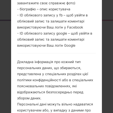
завантажите своє справжнє фото)
Головна
→
Серія
→
LG X Power
→
LGK220F
- біографію – опис користувача
- ID облікового запису у fb – щоб увійти в
обліковий запис та залишати коментарі
використовуючи Ваш логін у Facebook
Огляд
- ID облікового запису google – щоб увійти в
LGK220F(LGK220F)
обліковий запис та залишати коментарі
використовуючи Ваш логін Google
akaLG X Power
Докладна інформація про кожний тип
персональних даних, що збираються,
представлена у спеціальних розділах цієї
Порівняти
політики конфіденційності або в спеціальних
пояснювальних повідомленнях, які
відображаються безпосередньо перед
збором даних.
Персональні дані можуть вільно надаватися
користувачем або, у випадку з даними про