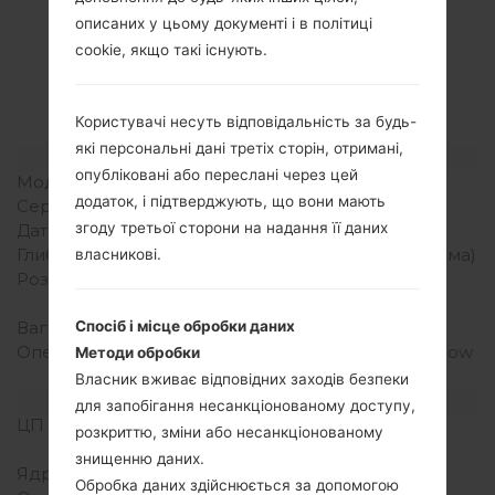
Специфікація
описаних у цьому документі і в політиці
LGK220F(LGK220F)
cookie, якщо такі існують.
akaLG X Power
Користувачі несуть відповідальність за будь-
які персональні дані третіх сторін, отримані,
Модель та її характеристики
опубліковані або переслані через цей
Модель
LGK220F
додаток, і підтверджують, що вони мають
Серія
LG X Power
згоду третьої сторони на надання її даних
Дата випуску
Серпень, 2016
Глибина
7.9 міліметрів (0.31 дюйма)
власникові.
Розміри (ширина/висота)
148.9 x 74.9 міліметрів
(5.86 x 2.95 дюйма)
Вага
139 грам (4.90 унції)
Спосіб і місце обробки даних
Операційна система
Android 6.0.x Marshmallow
Методи обробки
Mirror Release
Власник вживає відповідних заходів безпеки
Апаратне забезпечення
для запобігання несанкціонованому доступу,
ЦП (процесор)
1.3 GHz Cortex-A53
розкриттю, зміни або несанкціонованому
Mediatek MT6735
знищенню даних.
Ядра процесора
Чотирьохядерний
Обробка даних здійснюється за допомогою