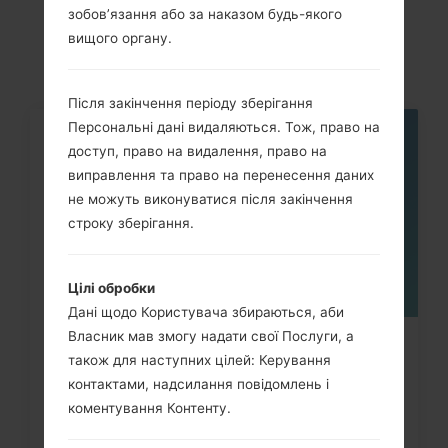
зобов’язання або за наказом будь-якого
akaLG X Power
вищого органу.
Після закінчення періоду зберігання
Персональні дані видаляються. Тож, право на
05
доступ, право на видалення, право на
ТРАВ.
виправлення та право на перенесення даних
не можуть виконуватися після закінчення
строку зберігання.
Цілі обробки
Дані щодо Користувача збираються, аби
Власник мав змогу надати свої Послуги, а
Як видалити усі дані з телефона
також для наступних цілей: Керування
LG G3, G4, G5, G7 та...
контактами, надсилання повідомлень і
коментування Контенту.