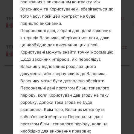
пов’язаних з виконанням контракту між
R
Власником та Користувачем, зберігаються до
A
того часу, поки цей контракт не буде
TFP
K220F10a_03_MOV_COM_OP_1221.kdz
M
повністю виконаний.
M
Peru
Персональні дані, зібрані для цілей законних
R
інтересів Власника, зберігаються доти, доки
A
це необхідно для виконання цих цілей.
TFP
K220F10a_04_MOV_COM_OP_0307.kdz
M
Користувачі можуть знайти точну інформацію
M
Peru
щодо законних інтересів, які переслідує
R
Власник у відповідних розділах цього
Showing 1 to 13 of 13 entries
документа, або звернувшись до Власника.
Власнику може бути дозволено зберігати
Previous
1
Next
Персональні дані протягом більш тривалого
періоду, коли Користувач дав згоду на таку
обробку, допоки така згода не буде
скасована. Крім того, Власник може бути
зобов’язаний зберігати Персональні дані
Статті
протягом більш тривалого періоду, коли це
LGK220F(LGK220F)
необхідно для виконання правових