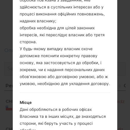
обробка пов’язана з завданням, яке
здійснюється в суспільних інтересах або у
Прошивки
процесі виконання офіційних повноважень,
наданих власнику;
LGK220F(LGK220F)
обробка необхідна для цілей законних
akaLG X Power
інтересів, які переслідує власник або третя
сторона.
У будь-якому випадку власник охоче
Описання регіонів прошивок телефонів LG
допоможе пояснити конкретну правову
основу, яка застосовується до обробки, і
зокрема, чи є надання персональних даних
обов’язковою або договірною умовою, або ж
умовою, необхідною для укладення договору.
Регіон
Назва файлу
О
Регіон
Назва файлу
A
CHL
K220F10b_00_OPEN_SCA_OP_0623.kdz
M
Місце
M
Chile
Дані обробляються в робочих офісах
R
Власника та в інших місцях, де знаходяться
A
сторони, які беруть участь у процесі
CHL
K220F10c_00_OPEN_SCA_OP_1220.kdz
M