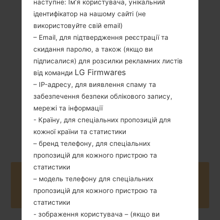
наступне: Ім’я користувача, унікальний
ідентифікатор на нашому сайті (не
139 грам (4.90
Не зємний Li-Ion
унції)
використовуйте свій email)
4100 mAh
– Email, для підтвердження реєстрації та
скидання паролю, а також (якщо ви
підписалися) для розсилки рекламних листів
LG Firmwares
від команди
– IP-адресу, для виявлення спаму та
забезпечення безпеки облікового запису,
Серпень, 2016
Android 6.0.x
мережі та інформації
Marshmallow
- Країну, для спеціальних пропозицій для
Mirror Release
кожної країни та статистики
– бренд телефону, для спеціальних
пропозицій для кожного пристрою та
статистики
Buy accessories on Amazon
– модель телефону для спеціальних
пропозицій для кожного пристрою та
статистики
- зображення користувача – (якщо ви