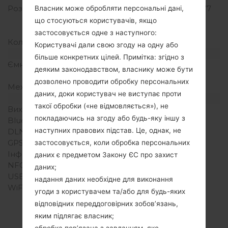
Розширення екрану
720 x 1280 пікселів (~277
Власник може обробляти персональні дані,
щільність пікселів на
що стосуються користувачів, якщо
дюйм)
застосовується одне з наступного:
Кольори екрану
16M кольорів
Користувачі дали свою згоду на одну або
Акамулятор і клавіатура
більше конкретних цілей. Примітка: згідно з
Ємність акумулятора
Не зємний Li-Ion 4100
деяким законодавством, власнику може бути
mAh
дозволено проводити обробку персональних
Механічна клавіатура
-
даних, доки користувач не виступає проти
Інтерфейси
такої обробки («не відмовляється»), не
Вихід для аудіо
3.5mm jack
покладаючись на згоду або будь-яку іншу з
Bluetooth
Версія 4.1/4.2, A2DP, LE
наступних правових підстав. Це, однак, не
DLNA
Ні
GPS
Так, A-GPS, GLONASS
застосовується, коли обробка персональних
Інфрачервоний порт
Ні
даних є предметом Закону ЄС про захист
NFC
Ні
даних;
USB
microUSB 2.0 , OTG
надання даних необхідне для виконання
WiFi
Wi-Fi802.11b/g/n, Wi-Fi
угоди з користувачем та/або для будь-яких
Direct, hotspot
відповідних переддоговірних зобов’язань,
яким підлягає власник;