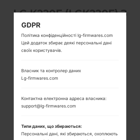
LG K220F (LGK220F) З
GDPR
СЕРІЇ LG X POWER
Політика конфіденційності lg-firmwares.com
Цей додаток збирає деякі персональні дані
своїх користувачів.
5.3 in (~69.4%
1.3 GHz Cortex-A53
Власник та контролер даних
співвідношення
Mediatek MT6735
Lg-firmwares.com
екрану до тіла)
2GB
720 x 1280 пікселів
(~277 щільність
Контактна електронна адреса власника:
пікселів на дюйм)
support@lg-firmwares.com
Типи даних, що збираються:
Персональні дані, які збираються, охоплюють