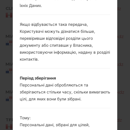
A
їхніх Даних.
CLP
K220F10a_02_CLR_COM_OP_0228.kdz
M
M
Peru
R
Якщо відбувається така передача,
A
Користувачі можуть дізнатися більше,
MIA
K220F10b_00_OPEN_SCA_OP_0613.kdz
M
перевіривши відповідні розділи цього
M
Panama
документу або спитавши у Власника,
R
використовуючи інформацію, надану в розділі
A
контактів.
MIA
K220F10c_00_OPEN_SCA_OP_1030.kdz
M
M
Panama
R
Період зберігання
Персональні дані обробляються та
A
MIA
K220F10d_00_OPEN_SCA_OP_0307.kdz
M
зберігаються стільки часу, скільки вимагають
M
Panama
цілі, для яких вони були зібрані.
R
A
Тому:
TFP
K220F10a_02_MOV_COM_OP_0621.kdz
M
Персональні дані, зібрані для цілей,
M
Peru