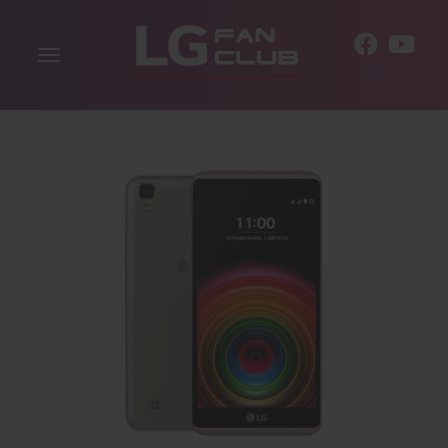
Включити
UK
навігацію