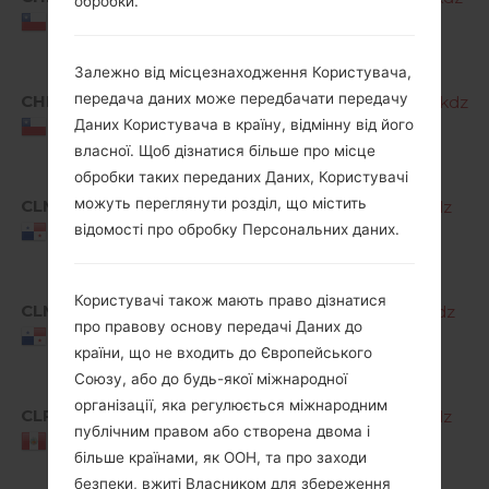
обробки.
M
Chile
R
Залежно від місцезнаходження Користувача,
A
передача даних може передбачати передачу
CHL
K220F10d_00_OPEN_SCA_OP_0228.kdz
M
M
Даних Користувача в країну, відмінну від його
Chile
R
власної. Щоб дізнатися більше про місце
обробки таких переданих Даних, Користувачі
A
можуть переглянути розділ, що містить
CLM
K220F10a_01_CLR_COM_OP_0620.kdz
M
M
відомості про обробку Персональних даних.
Panama
R
A
Користувачі також мають право дізнатися
CLM
K220F10a_02_CLR_COM_OP_0228.kdz
M
про правову основу передачі Даних до
M
Panama
країни, що не входить до Європейського
R
Союзу, або до будь-якої міжнародної
A
організації, яка регулюється міжнародним
CLP
K220F10a_01_CLR_COM_OP_0620.kdz
M
публічним правом або створена двома і
M
Peru
більше країнами, як ООН, та про заходи
R
безпеки, вжиті Власником для збереження