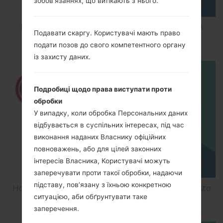
зобов’язаннях, що витікають з нього.
How to Factory Reset through code on LG K8
Подавати скаргу. Користувачі мають право
M200E?
подати позов до свого компетентного органу
із захисту даних.
Подробиці щодо права виступати проти
обробки
У випадку, коли обробка Персональних даних
відбувається в суспільних інтересах, під час
виконання наданих Власнику офіційних
повноважень, або для цілей законних
інтересів Власника, Користувачі можуть
заперечувати проти такої обробки, надаючи
підставу, пов’язану з їхньою конкретною
How to Factory Reset through menu on LG Aristo
ситуацією, аби обґрунтувати таке
MS210?
заперечення.