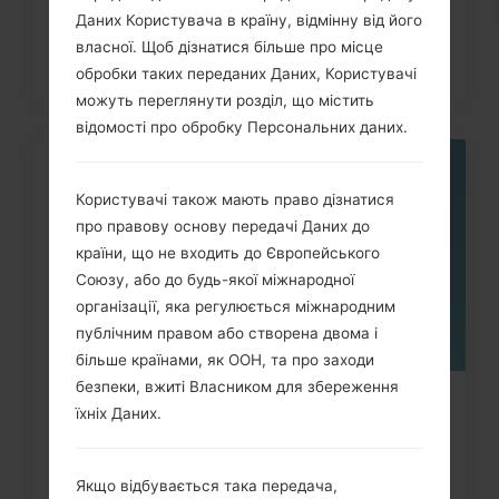
Даних Користувача в країну, відмінну від його
власної. Щоб дізнатися більше про місце
обробки таких переданих Даних, Користувачі
можуть переглянути розділ, що містить
відомості про обробку Персональних даних.
05
ТРАВ.
Користувачі також мають право дізнатися
про правову основу передачі Даних до
країни, що не входить до Європейського
Союзу, або до будь-якої міжнародної
організації, яка регулюється міжнародним
публічним правом або створена двома і
більше країнами, як ООН, та про заходи
безпеки, вжиті Власником для збереження
Як скинути до заводських
їхніх Даних.
налаштувань за допомогою коду...
Якщо відбувається така передача,