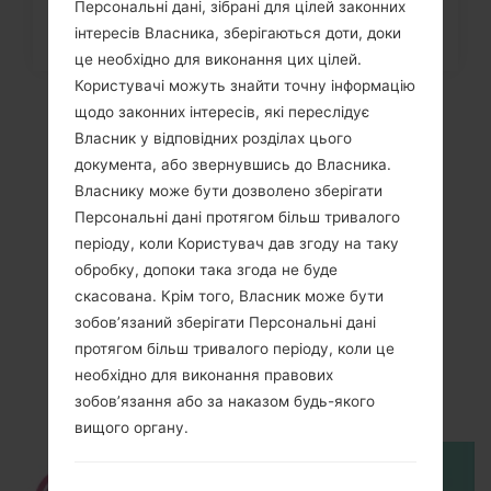
Персональні дані, зібрані для цілей законних
інтересів Власника, зберігаються доти, доки
це необхідно для виконання цих цілей.
Користувачі можуть знайти точну інформацію
щодо законних інтересів, які переслідує
Власник у відповідних розділах цього
документа, або звернувшись до Власника.
Власнику може бути дозволено зберігати
Персональні дані протягом більш тривалого
періоду, коли Користувач дав згоду на таку
обробку, допоки така згода не буде
скасована. Крім того, Власник може бути
Відео
зобов’язаний зберігати Персональні дані
LGK200(LGK200)
протягом більш тривалого періоду, коли це
необхідно для виконання правових
akaLG X Style Dual
зобов’язання або за наказом будь-якого
вищого органу.