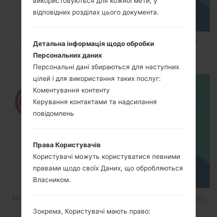
використовуються для кожної мети, у
відповідних розділах цього документа.
How to Factory Reset through code on LG K8
Детальна інформація щодо обробки
M200E?
Персональних даних
Персональні дані збираються для наступних
цілей і для використання таких послуг:
Коментування контенту
Керування контактами та надсилання
повідомлень
Права Користувачів
Користувачі можуть користуватися певними
правами щодо своїх Даних, що обробляються
Власником.
How to Factory Reset through menu on LG Aristo
MS210?
Зокрема, Користувачі мають право: