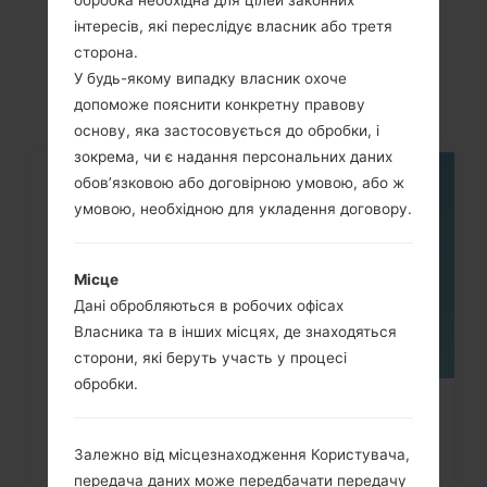
LGK200(LGK200)
інтересів, які переслідує власник або третя
akaLG X Style Dual
сторона.
У будь-якому випадку власник охоче
допоможе пояснити конкретну правову
основу, яка застосовується до обробки, і
зокрема, чи є надання персональних даних
обов’язковою або договірною умовою, або ж
05
ТРАВ.
умовою, необхідною для укладення договору.
Місце
Дані обробляються в робочих офісах
Власника та в інших місцях, де знаходяться
сторони, які беруть участь у процесі
обробки.
Як видалити усі дані з телефона
LG G3, G4, G5, G7 та...
Залежно від місцезнаходження Користувача,
передача даних може передбачати передачу