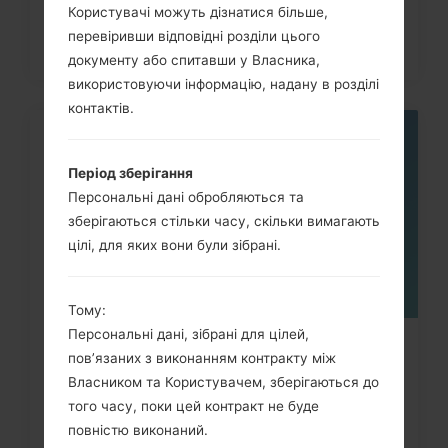
Користувачі можуть дізнатися більше,
перевіривши відповідні розділи цього
документу або спитавши у Власника,
використовуючи інформацію, надану в розділі
контактів.
05
ТРАВ.
Період зберігання
Персональні дані обробляються та
зберігаються стільки часу, скільки вимагають
цілі, для яких вони були зібрані.
Тому:
Персональні дані, зібрані для цілей,
Як видалити усі дані з телефону
пов’язаних з виконанням контракту між
через меню на LG G3,...
Власником та Користувачем, зберігаються до
того часу, поки цей контракт не буде
повністю виконаний.