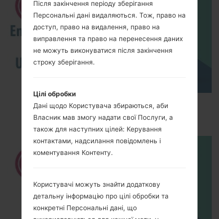
Після закінчення періоду зберігання
Персональні дані видаляються. Тож, право на
доступ, право на видалення, право на
виправлення та право на перенесення даних
не можуть виконуватися після закінчення
строку зберігання.
Цілі обробки
How to Enable Developer Options & USB
Дані щодо Користувача збираються, аби
Debugging on LG ?
Власник мав змогу надати свої Послуги, а
також для наступних цілей: Керування
контактами, надсилання повідомлень і
коментування Контенту.
Користувачі можуть знайти додаткову
детальну інформацію про цілі обробки та
конкретні Персональні дані, що