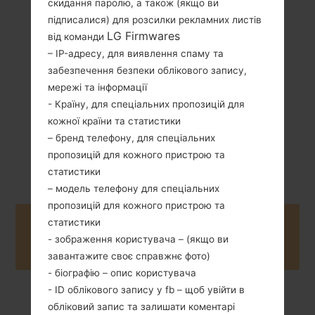
скидання паролю, а також (якщо ви
підписалися) для розсилки рекламних листів
121 грам (4.27
Не зємний Li-Ion
LG Firmwares
унції)
від команди
2100 mAh
– IP-адресу, для виявлення спаму та
забезпечення безпеки облікового запису,
мережі та інформації
- Країну, для спеціальних пропозицій для
кожної країни та статистики
– бренд телефону, для спеціальних
Травень, 2016
Unknown
пропозицій для кожного пристрою та
статистики
– модель телефону для спеціальних
пропозицій для кожного пристрою та
статистики
Buy accessories on Amazon
- зображення користувача – (якщо ви
завантажите своє справжнє фото)
- біографію – опис користувача
- ID облікового запису у fb – щоб увійти в
обліковий запис та залишати коментарі
Головна
→
Серія
→
LG X Style Dual
→
LGK200