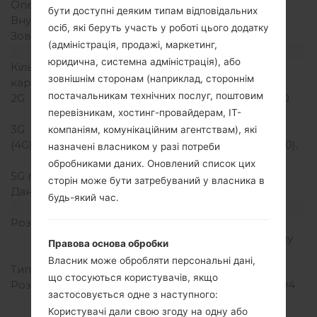
Оперативна память
1.5GB
бути доступні деяким типам відповідальних
Внутрішня память
16GB
осіб, які беруть участь у роботі цього додатку
Зовнішня память
microSD, до 256 GB
(адміністрація, продажі, маркетинг,
Мережа та дані
юридична, системна адміністрація), або
Кількість місць для сім
2 Мікро SIM
зовнішнім сторонам (наприклад, стороннім
карт
постачальникам технічних послуг, поштовим
2G
GSM 850/900/1800/1900
MHz
перевізникам, хостинг-провайдерам, ІТ-
3G
HSDPA 900/2100 MHz
компаніям, комунікаційним агентствам), які
(4G) LTE
LTE band 3(1800), 7(2600),
назначені власником у разі потреби
20(800)
обробниками даних. Оновлений список цих
5G network
-
сторін може бути затребуваний у власника в
Дані
GPRS,EDGE
будь-який час.
Дисплей
Розмір екрану
5.0 in (~66.7%
співвідношення екрану
Правова основа обробки
до тіла)
Власник може обробляти персональні дані,
Тип екрану
IPS LCD
що стосуються користувачів, якщо
Розширення екрану
720 x 1280 пікселів (~294
застосовується одне з наступного:
щільність пікселів на
Користувачі дали свою згоду на одну або
дюйм)