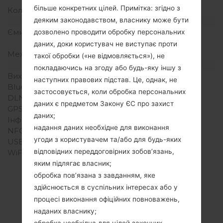
більше конкретних цілей. Примітка: згідно з
Кольори екрану
16M кольорів
деяким законодавством, власнику може бути
Акамулятор і клавіатура
Ємність акумулятора
Не зємний Li-Ion 2100
дозволено проводити обробку персональних
mAh
даних, доки користувач не виступає проти
Механічна клавіатура
-
такої обробки («не відмовляється»), не
Інтерфейси
покладаючись на згоду або будь-яку іншу з
Вихід для аудіо
3.5mm jack
наступних правових підстав. Це, однак, не
Bluetooth
Версія 4.1, A2DP, LE
застосовується, коли обробка персональних
DLNA
Ні
даних є предметом Закону ЄС про захист
GPS
Так, A-GPS, GLONASS
даних;
Інфрачервоний порт
Ні
надання даних необхідне для виконання
NFC
Ні
угоди з користувачем та/або для будь-яких
USB
microUSB 2.0
відповідних переддоговірних зобов’язань,
WiFi
Wi-Fi802.11b/g/n, Wi-Fi
Direct, hotspot
яким підлягає власник;
обробка пов’язана з завданням, яке
здійснюється в суспільних інтересах або у
процесі виконання офіційних повноважень,
Статті
наданих власнику;
обробка необхідна для цілей законних