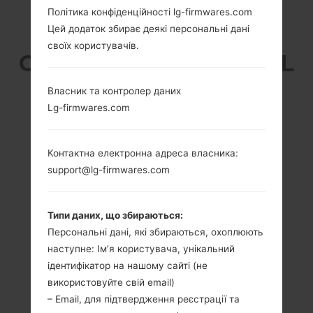
Політика конфіденційності lg-firmwares.com
LG K200 (LGK200) З
Цей додаток збирає деякі персональні дані
своїх користувачів.
СЕРІЇ LG X STYLE DUAL
Власник та контролер даних
Lg-firmwares.com
Контактна електронна адреса власника:
5.0 in (~66.7%
1.3 GHz Cortex-A7
співвідношення
Qualcomm
support@lg-firmwares.com
екрану до тіла)
MSM8909
Snapdragon 210
720 x 1280 пікселів
(~294 щільність
1.5GB
Типи даних, що збираються:
пікселів на дюйм)
Персональні дані, які збираються, охоплюють
наступне: Ім’я користувача, унікальний
ідентифікатор на нашому сайті (не
використовуйте свій email)
– Email, для підтвердження реєстрації та