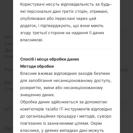
LGK200(LGK200)
Користувачі несуть відповідальність за будь-
які персональні дані третіх сторін, отримані,
akaLG X Style Dual
опубліковані або переслані через цей
додаток, і підтверджують, що вони мають
Модель та її характеристики
згоду третьої сторони на надання її даних
Модель
LGK200
власникові.
Серія
LG X Style Dual
Дата випуску
Травень, 2016
Глибина
6.9 міліметрів (0.27
Спосіб і місце обробки даних
дюйма)
Методи обробки
Розміри (ширина/висота)
144.8 x 71.4 міліметрів (5,66
Власник вживає відповідних заходів безпеки
x 2.79 дюйма)
для запобігання несанкціонованому доступу,
Вага
121 грам (4.27 унції)
розкриттю, зміни або несанкціонованому
Операційна система
Android 6.0.1
знищенню даних.
(Marshmallow)
Апаратне забезпечення
Обробка даних здійснюється за допомогою
ЦП (процесор)
1.3 GHz Cortex-A7
комп’ютерів та/або ІТ-інструментів відповідно
Qualcomm MSM8909
до організаційних процедур і методів, суворо
Snapdragon 210
пов’язаних із зазначеними цілями. Окрім
Ядра процесора
Чотирьохядерний
власника, у деяких випадках дані можуть