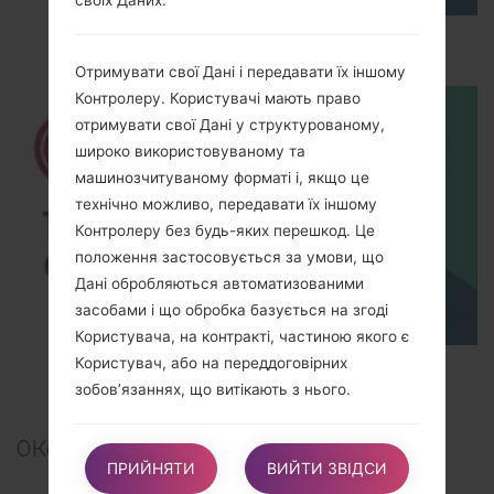
How to Hard Reset on LG G5 H850?
Отримувати свої Дані і передавати їх іншому
Контролеру. Користувачі мають право
отримувати свої Дані у структурованому,
широко використовуваному та
машинозчитуваному форматі і, якщо це
технічно можливо, передавати їх іншому
Контролеру без будь-яких перешкод. Це
положення застосовується за умови, що
Дані обробляються автоматизованими
засобами і що обробка базується на згоді
Користувача, на контракті, частиною якого є
Користувач, або на переддоговірних
TOP 5 SECRET CODES for LG!
зобов’язаннях, що витікають з нього.
0
Коментарі
Подавати скаргу. Користувачі мають право
ПРИЙНЯТИ
ВИЙТИ ЗВІДСИ
подати позов до свого компетентного органу