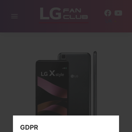
Включити
UK
навігацію
GDPR