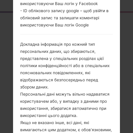
використовуючи Ваш логін у Facebook
- ID облікового запису google – щоб увійти в
обліковий запис та залишати коментарі
Огляд
використовуючи Ваш логін Google
LGK200(LGK200)
akaLG X Style Dual
Докладна інформація про кожний тип
персональних даних, що збираються,
представлена у спеціальних розділах цієї
політики конфіденційності або в спеціальних
пояснювальних повідомленнях, які
Порівняти
відображаються безпосередньо перед
збором даних.
Персональні дані можуть вільно надаватися
користувачем або, у випадку з даними про
використання, збиратися автоматично при
використанні цього додатка.
Якщо не вказано інше, всі дані, які
вимагаються цим додатком, є обов’язковими,