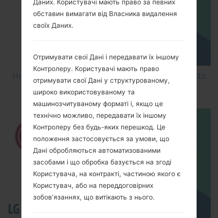
Даних. Користувачі мають право за певних
обставин вимагати від Власника видалення
своїх Даних.
Отримувати свої Дані і передавати їх іншому
Контролеру. Користувачі мають право
How to Factory Reset through menu on LG Aristo
отримувати свої Дані у структурованому,
MS210?
широко використовуваному та
машинозчитуваному форматі і, якщо це
технічно можливо, передавати їх іншому
Контролеру без будь-яких перешкод. Це
положення застосовується за умови, що
Дані обробляються автоматизованими
засобами і що обробка базується на згоді
Користувача, на контракті, частиною якого є
Користувач, або на переддоговірних
зобов’язаннях, що витікають з нього.