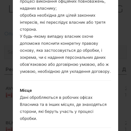
процесі виконання офіційних повноважень,
LGK121(LGK121) akaLG
наданих власнику;
K4 LTE
обробка необхідна для цілей законних
інтересів, які переслідує власник або третя
сторона.
Описання регіонів прошивок телефонів LG
У будь-якому випадку власник охоче
допоможе пояснити конкретну правову
основу, яка застосовується до обробки, і
зокрема, чи є надання персональних даних
обов’язковою або договірною умовою, або ж
Регіон
Назва файлу
ОС
Розмір
Да
умовою, необхідною для укладення договору.
Регіон
Назва файлу
ОС
Розмір
Д
Android
5.1.x
AVC
K12110f_00_0912.kdz
20
Місце
Lollipop
1.14 GiB
10
Canada
Дані обробляються в робочих офісах
Mirror
Release
Власника та в інших місцях, де знаходяться
сторони, які беруть участь у процесі
Android
обробки.
5.1.x
BLM
K12110f_00_0912.kdz
20
Lollipop
1.19 GiB
10
Canada