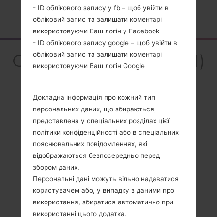
- ID облікового запису у fb – щоб увійти в
Головна
→
Серія
→
LG K4 LTE
→
LGK121
обліковий запис та залишати коментарі
використовуючи Ваш логін у Facebook
- ID облікового запису google – щоб увійти в
Огляд LGK121(LGK121)
обліковий запис та залишати коментарі
використовуючи Ваш логін Google
akaLG K4 LTE
Докладна інформація про кожний тип
персональних даних, що збираються,
представлена у спеціальних розділах цієї
Порівняти
політики конфіденційності або в спеціальних
пояснювальних повідомленнях, які
відображаються безпосередньо перед
збором даних.
Персональні дані можуть вільно надаватися
користувачем або, у випадку з даними про
використання, збиратися автоматично при
використанні цього додатка.