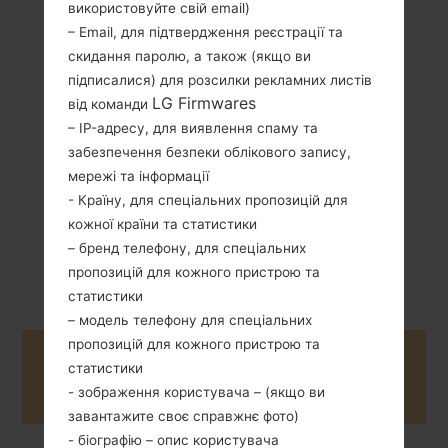
використовуйте свій email)
120 грам (4.23
– Email, для підтвердження реєстрації та
Зємний Li-Ion
унції)
скидання паролю, а також (якщо ви
1940 mAh
підписалися) для розсилки рекламних листів
LG Firmwares
від команди
– IP-адресу, для виявлення спаму та
забезпечення безпеки облікового запису,
мережі та інформації
- Країну, для спеціальних пропозицій для
Січень, 2016
Android 5.1.x
кожної країни та статистики
Lollipop Mirror
– бренд телефону, для спеціальних
Release
пропозицій для кожного пристрою та
статистики
– модель телефону для спеціальних
пропозицій для кожного пристрою та
Buy accessories on Amazon
статистики
- зображення користувача – (якщо ви
завантажите своє справжнє фото)
- біографію – опис користувача