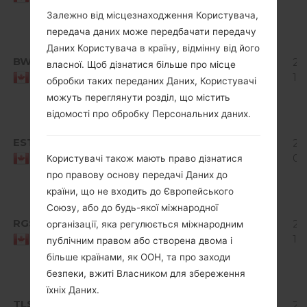
Mirror
Залежно від місцезнаходження Користувача,
Release
передача даних може передбачати передачу
Android
Даних Користувача в країну, відмінну від його
5.1.x
BWA
K12110f_00_0912.kdz
20
власної. Щоб дізнатися більше про місце
Lollipop
1.19 GiB
10
Canada
обробки таких переданих Даних, Користувачі
Mirror
можуть переглянути розділ, що містить
Release
відомості про обробку Персональних даних.
Android
5.1.x
EST
K12110f_00_0912.kdz
20
Lollipop
1.13 GiB
03
Canada
Користувачі також мають право дізнатися
Mirror
про правову основу передачі Даних до
Release
країни, що не входить до Європейського
Android
Союзу, або до будь-якої міжнародної
5.1.x
RGS
K12110f_00_0912.kdz
20
організації, яка регулюється міжнародним
Lollipop
1.16 GiB
10
Canada
публічним правом або створена двома і
Mirror
більше країнами, як ООН, та про заходи
Release
безпеки, вжиті Власником для збереження
Android
їхніх Даних.
5.1.x
TLS
K12110f_00_0912.kdz
20