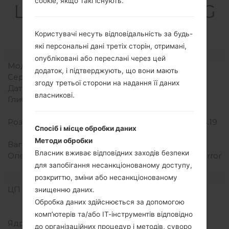
cookie, якщо такі існують.
LGK121(LGK121) akaLG
K4 LTE
Користувачі несуть відповідальність за будь-
які персональні дані третіх сторін, отримані,
Модель та її характеристики
опубліковані або переслані через цей
Модель
LGK121
додаток, і підтверджують, що вони мають
Серія
LG K4 LTE
згоду третьої сторони на надання її даних
Дата випуску
Січень, 2016
власникові.
Глибина
8.9 міліметрів (0.35
дюйма)
Розміри (ширина/висота)
131.9 x 66.7 міліметрів (5.19
Спосіб і місце обробки даних
x 2.63 дюйма)
Методи обробки
Вага
120 грам (4.23 унції)
Власник вживає відповідних заходів безпеки
Операційна система
Android 5.1.x Lollipop Mirror
для запобігання несанкціонованому доступу,
Release
Апаратне забезпечення
розкриттю, зміни або несанкціонованому
ЦП (процесор)
1.1 GHz Cortex-A7
знищенню даних.
Qualcomm MSM8909
Обробка даних здійснюється за допомогою
Snapdragon 210
комп’ютерів та/або ІТ-інструментів відповідно
Ядра процесора
Чотирьохядерний
до організаційних процедур і методів, суворо