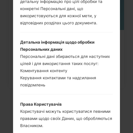
детальну інформацію про цілі обробки та
конкретні Персональні дані, що
використовуються для кожної мети, у
відповідних розділах цього документа.
Як видалити усі дані з телефону
Детальна інформація щодо обробки
через меню на LG G3,...
Персональних даних
Персональні дані збираються для наступних
цілей і для використання таких послуг:
Коментування контенту
Керування контактами та надсилання
повідомлень
Права Користувачів
Користувачі можуть користуватися певними
правами щодо своїх Даних, що обробляються
Власником.