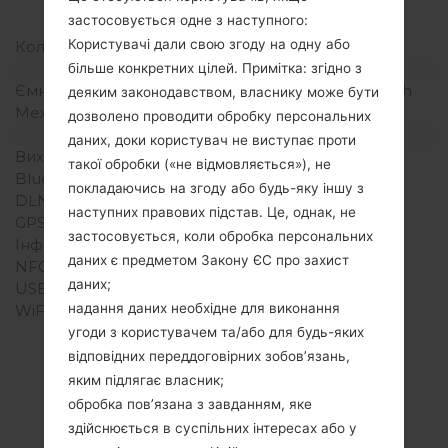
щільність пікселів на
застосовується одне з наступного:
дюйм)
Користувачі дали свою згоду на одну або
Кольори екрану
16M кольорів
Акамулятор і клавіатура
більше конкретних цілей. Примітка: згідно з
Ємність акумулятора
Зємний Li-Ion 1940 mAh
деяким законодавством, власнику може бути
Механічна клавіатура
-
дозволено проводити обробку персональних
Інтерфейси
даних, доки користувач не виступає проти
Вихід для аудіо
3.5mm jack
такої обробки («не відмовляється»), не
Bluetooth
Версія 4.1, A2DP, LE
покладаючись на згоду або будь-яку іншу з
DLNA
Ні
наступних правових підстав. Це, однак, не
GPS
Так, A-GPS, GLONASS
застосовується, коли обробка персональних
Інфрачервоний порт
Ні
даних є предметом Закону ЄС про захист
NFC
Ні
даних;
USB
microUSB 2.0
надання даних необхідне для виконання
WiFi
Wi-Fi802.11b/g/n, Wi-Fi
Direct, hotspot
угоди з користувачем та/або для будь-яких
відповідних переддоговірних зобов’язань,
яким підлягає власник;
обробка пов’язана з завданням, яке
Прошивки
здійснюється в суспільних інтересах або у