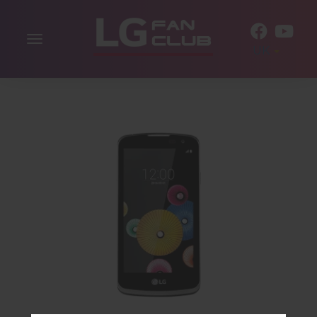
Включити
UK
навігацію