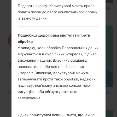
Подавати скаргу. Користувачі мають право
How to Flash Stock Firmware on LG Smartphone
подати позов до свого компетентного органу
using LG Flash Tool 2014?
із захисту даних.
Подробиці щодо права виступати проти
обробки
У випадку, коли обробка Персональних даних
відбувається в суспільних інтересах, під час
виконання наданих Власнику офіційних
повноважень, або для цілей законних
інтересів Власника, Користувачі можуть
заперечувати проти такої обробки, надаючи
підставу, пов’язану з їхньою конкретною
ситуацією, аби обґрунтувати таке
How to Flash Stock Firmware on LG Smartphone
заперечення.
using LG UP?
Однак Користувачі повинні знати, що, якщо