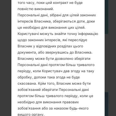
того часу, поки цей контракт не буде
повністю виконаний.
Персональні дані, зібрані для цілей законних
інтересів Власника, зберігаються доти, доки
це необхідно для виконання цих цілей.
Користувачі можуть знайти точну інформацію
щодо законних інтересів, які переслідує
Як видалити усі дані з телефона
Власник у відповідних розділах цього
LG G3, G4, G5, G7 та...
документа, або звернувшись до Власника.
Власнику може бути дозволено зберігати
Персональні дані протягом більш тривалого
періоду, коли Користувач дав згоду на таку
обробку, допоки така згода не буде
скасована. Крім того, Власник може бути
зобов’язаний зберігати Персональні дані
протягом більш тривалого періоду, коли це
05
необхідно для виконання правових
ТРАВ.
зобов’язання або за наказом будь-якого
вищого органу.