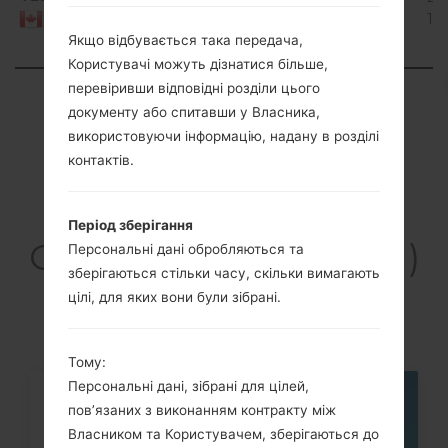
Lollipop
1.16 GiB
10
Canada
Mirror
Якщо відбувається така передача,
Release
Користувачі можуть дізнатися більше,
перевіривши відповідні розділи цього
Showing 1 to 6 of 6 entries
документу або спитавши у Власника,
Previous
1
Next
використовуючи інформацію, надану в розділі
контактів.
Період зберігання
Статті LGK121(LGK121)
Персональні дані обробляються та
зберігаються стільки часу, скільки вимагають
akaLG K4 LTE
цілі, для яких вони були зібрані.
Тому:
Персональні дані, зібрані для цілей,
05
пов’язаних з виконанням контракту між
ТРАВ.
Власником та Користувачем, зберігаються до