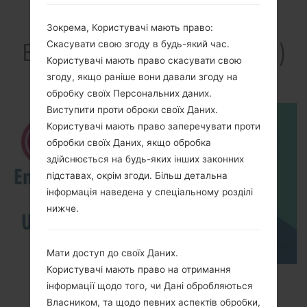
Зокрема, Користувачі мають право:
Відео LGK121(LGK121)
Скасувати свою згоду в будь-який час.
Користувачі мають право скасувати свою
akaLG K4 LTE
згоду, якщо раніше вони давали згоду на
обробку своїх Персональних даних.
Виступити проти оброки своїх Даних.
Користувачі мають право заперечувати проти
обробки своїх Даних, якщо обробка
здійснюється на будь-яких інших законних
підставах, окрім згоди. Більш детальна
інформація наведена у спеціальному розділі
нижче.
Мати доступ до своїх Даних.
Користувачі мають право на отримання
How to Enable Developer Options & USB
інформації щодо того, чи Дані обробляються
Debugging on LG ?
Власником, та щодо певних аспектів обробки,