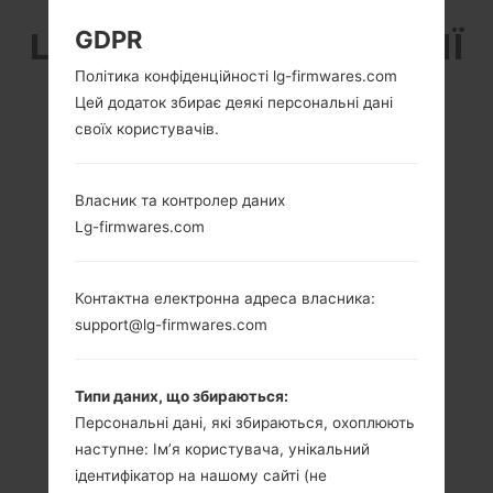
LG K121 (LGK121) З СЕРІЇ
GDPR
Політика конфіденційності lg-firmwares.com
LG K4 LTE
Цей додаток збирає деякі персональні дані
своїх користувачів.
Власник та контролер даних
Lg-firmwares.com
4.5 in (~63.4%
1.1 GHz Cortex-A7
співвідношення
Qualcomm
екрану до тіла)
MSM8909
Контактна електронна адреса власника:
Snapdragon 210
480 x 854 пікселів
support@lg-firmwares.com
(~218 щільність
1GB
пікселів на дюйм)
Типи даних, що збираються:
Персональні дані, які збираються, охоплюють
наступне: Ім’я користувача, унікальний
ідентифікатор на нашому сайті (не