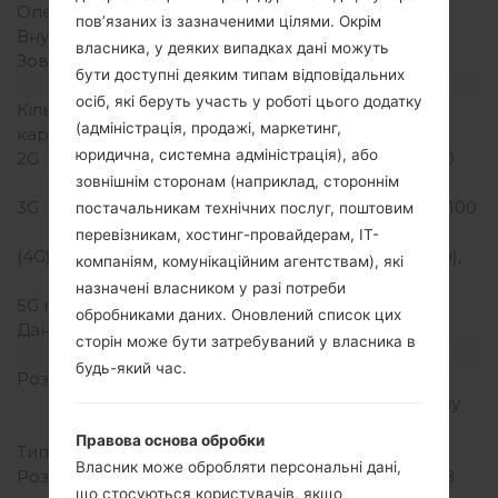
Оперативна память
1GB
пов’язаних із зазначеними цілями. Окрім
Внутрішня память
8GB
власника, у деяких випадках дані можуть
Зовнішня память
microSD, до 32 GB
бути доступні деяким типам відповідальних
Мережа та дані
осіб, які беруть участь у роботі цього додатку
Кількість місць для сім
2 Мікро SIM
(адміністрація, продажі, маркетинг,
карт
юридична, системна адміністрація), або
2G
GSM 850/900/1800/1900
MHz
зовнішнім сторонам (наприклад, стороннім
3G
HSDPA 850/900/1900/2100
постачальникам технічних послуг, поштовим
MHz
перевізникам, хостинг-провайдерам, ІТ-
(4G) LTE
LTE band 1(2100), 3(1800),
компаніям, комунікаційним агентствам), які
7(2600), 8(900), 20(800)
назначені власником у разі потреби
5G network
-
обробниками даних. Оновлений список цих
Дані
GPRS,EDGE
сторін може бути затребуваний у власника в
Дисплей
будь-який час.
Розмір екрану
4.5 in (~63.4%
співвідношення екрану
до тіла)
Правова основа обробки
Тип екрану
IPS LCD
Власник може обробляти персональні дані,
Розширення екрану
480 x 854 пікселів (~218
що стосуються користувачів, якщо