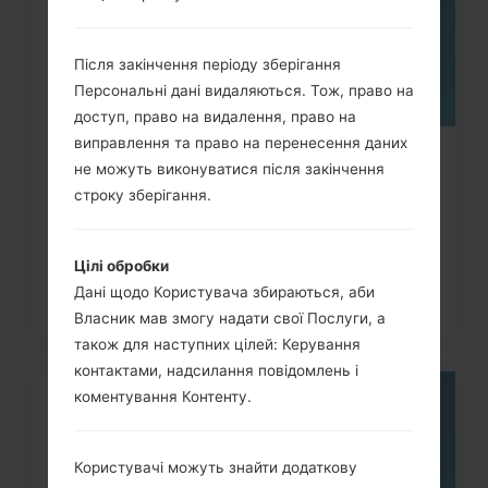
Після закінчення періоду зберігання
Персональні дані видаляються. Тож, право на
доступ, право на видалення, право на
виправлення та право на перенесення даних
Як скинути до заводських
не можуть виконуватися після закінчення
налаштувань за допомогою коду...
строку зберігання.
Цілі обробки
Дані щодо Користувача збираються, аби
Власник мав змогу надати свої Послуги, а
також для наступних цілей: Керування
контактами, надсилання повідомлень і
коментування Контенту.
05
ТРАВ.
Користувачі можуть знайти додаткову