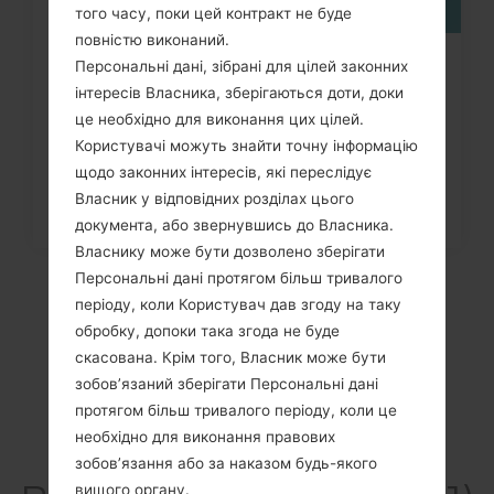
того часу, поки цей контракт не буде
повністю виконаний.
Персональні дані, зібрані для цілей законних
Як видалити усі дані з телефону
інтересів Власника, зберігаються доти, доки
через меню на LG G3,...
це необхідно для виконання цих цілей.
Користувачі можуть знайти точну інформацію
щодо законних інтересів, які переслідує
Власник у відповідних розділах цього
документа, або звернувшись до Власника.
Власнику може бути дозволено зберігати
Персональні дані протягом більш тривалого
періоду, коли Користувач дав згоду на таку
обробку, допоки така згода не буде
скасована. Крім того, Власник може бути
зобов’язаний зберігати Персональні дані
протягом більш тривалого періоду, коли це
необхідно для виконання правових
зобов’язання або за наказом будь-якого
вищого органу.