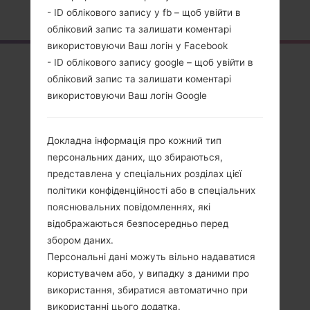
Головна
→
Серія
→
LG V10
→
LGH961
- ID облікового запису у fb – щоб увійти в
обліковий запис та залишати коментарі
використовуючи Ваш логін у Facebook
- ID облікового запису google – щоб увійти в
Огляд
обліковий запис та залишати коментарі
LGH961(LGH961)
використовуючи Ваш логін Google
akaLG V10
Докладна інформація про кожний тип
персональних даних, що збираються,
представлена у спеціальних розділах цієї
політики конфіденційності або в спеціальних
Порівняти
пояснювальних повідомленнях, які
відображаються безпосередньо перед
збором даних.
Персональні дані можуть вільно надаватися
користувачем або, у випадку з даними про
використання, збиратися автоматично при
використанні цього додатка.