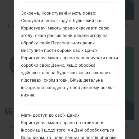
Зокрема, Користувачі мають право:
Скасувати свою згоду в будь-який час.
How to Factory Reset through menu on LG Aristo
Користувачі мають право скасувати свою
MS210?
згоду, якщо раніше вони давали згоду на
обробку своїх Персональних даних.
Виступити проти оброки своїх Даних.
Користувачі мають право заперечувати проти
обробки своїх Даних, якщо обробка
здійснюється на будь-яких інших законних
підставах, окрім згоди. Більш детальна
інформація наведена у спеціальному розділі
нижче.
Мати доступ до своїх Даних.
Користувачі мають право на отримання
How to Flash Stock Firmware on LG Smartphone
інформації щодо того, чи Дані обробляються
using LG Flash Tool 2014?
Власником, та щодо певних аспектів обробки,