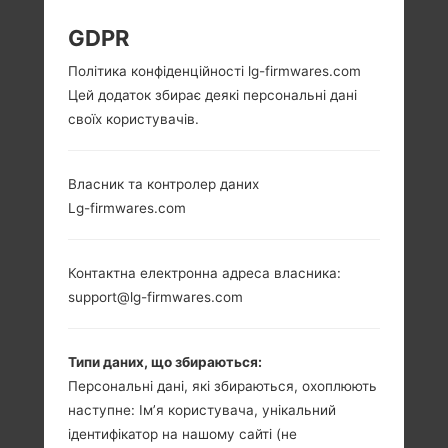
LG H961 (LGH961) З
GDPR
Політика конфіденційності lg-firmwares.com
СЕРІЇ LG V10
Цей додаток збирає деякі персональні дані
своїх користувачів.
Власник та контролер даних
Lg-firmwares.com
5.7 in (~70.8%
4x1.4 GHz Cortex-
співвідношення
A53 & 2x1.8 GHz
екрану до тіла)
Cortex-A57
Контактна електронна адреса власника:
Qualcomm
1440 x 2560
support@lg-firmwares.com
MSM8992
пікселів (~515
Snapdragon 808
щільність пікселів
на дюйм)
4GB
Типи даних, що збираються:
Персональні дані, які збираються, охоплюють
наступне: Ім’я користувача, унікальний
ідентифікатор на нашому сайті (не