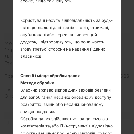
Специфікація
cookie, якщо такі існують.
LGH961(LGH961)
akaLG V10
Користувачі несуть відповідальність за будь-
які персональні дані третіх сторін, отримані,
опубліковані або переслані через цей
Модель та її характеристики
додаток, і підтверджують, що вони мають
Модель
LGH961
згоду третьої сторони на надання її даних
Серія
LG V10
Дата випуску
Жовтень, 2015
власникові.
Глибина
8.6 міліметрів (0.34
дюйма)
Розміри (ширина/висота)
159.6 x 79.3 міліметрів (6.28
Спосіб і місце обробки даних
x 3.12 дюйма)
Методи обробки
Вага
192 грам (6.77 унції)
Власник вживає відповідних заходів безпеки
Операційна система
Android 5.1.1 (Lollipop),
для запобігання несанкціонованому доступу,
оновлюється до 7.0
розкриттю, зміни або несанкціонованому
(Nougat)
знищенню даних.
Апаратне забезпечення
Обробка даних здійснюється за допомогою
ЦП (процесор)
4x1.4 GHz Cortex-A53 &
комп’ютерів та/або ІТ-інструментів відповідно
2x1.8 GHz Cortex-A57
до організаційних процедур і методів, суворо