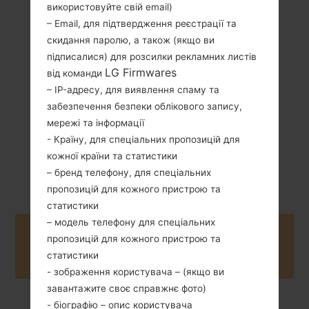
використовуйте свій email)
– Email, для підтвердження реєстрації та
192 грам (6.77
Зємний Li-Ion
скидання паролю, а також (якщо ви
унції)
3000 mAh
підписалися) для розсилки рекламних листів
LG Firmwares
від команди
– IP-адресу, для виявлення спаму та
забезпечення безпеки облікового запису,
мережі та інформації
- Країну, для спеціальних пропозицій для
кожної країни та статистики
Жовтень, 2015
Unknown
– бренд телефону, для спеціальних
пропозицій для кожного пристрою та
статистики
– модель телефону для спеціальних
Buy accessories on Amazon
пропозицій для кожного пристрою та
статистики
- зображення користувача – (якщо ви
завантажите своє справжнє фото)
- біографію – опис користувача