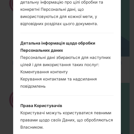
детальну інформацію про цілі обробки та
конкретні Персональні дані, що
використовуються для кожної мети, у
відповідних розділах цього документа.
Детальна інформація щодо обробки
Персональних даних
Персональні дані збираються для наступних
How to Factory Reset through code on LG K8
цілей і для використання таких послуг:
M200E?
Коментування контенту
Керування контактами та надсилання
повідомлень
Права Користувачів
Користувачі можуть користуватися певними
правами щодо своїх Даних, що обробляються
Власником.