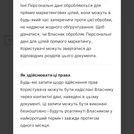
Latest version is H961N30a_00_0519.kdz
їхні Персональні дані обробляються для
прямих маркетингових цілей, вони можуть в
Ця модель не для України.
будь-який час заперечити проти цієї обробки,
не надаючи жодного обґрунтування. Щоб
дізнатися, чи Власник обробляє Персональні
Увійти
щоб залишити коментар.
дані для цілей прямого маркетингу,
Користувачі можуть звертатися до
Інші моделі з цієї серії
відповідних розділів цього документа.
LG V10F600K
LG V10F600KA
Як здійснювати ці права
LG V10F600L
Будь-які запити щодо здійснення прав
LG V10F600LA
Користувача можуть бути надіслані Власнику
LG V10F600S
через контактні дані, наведені в цьому
LG V10F600SA
документі. Ці запити можуть бути виконані
LG V10H900
безкоштовно і будуть розглянуті Власником у
LG V10H900P
найкоротший термін і завжди протягом
LG V10H900PR
одного місяця.
LG V10H901