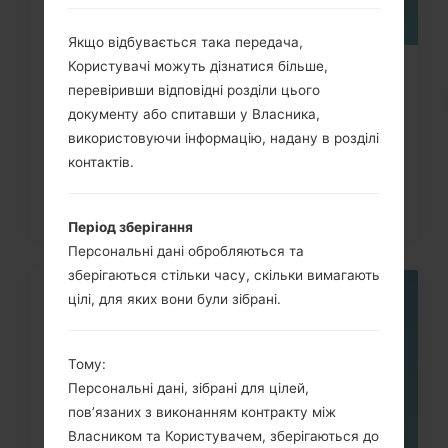
Якщо відбувається така передача,
Користувачі можуть дізнатися більше,
Як скинути до заводських
перевіривши відповідні розділи цього
налаштувань за допомогою коду...
документу або спитавши у Власника,
використовуючи інформацію, надану в розділі
контактів.
Період зберігання
Персональні дані обробляються та
зберігаються стільки часу, скільки вимагають
цілі, для яких вони були зібрані.
05
ТРАВ.
Тому:
Персональні дані, зібрані для цілей,
пов’язаних з виконанням контракту між
Власником та Користувачем, зберігаються до