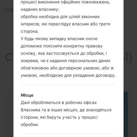
процесі виконання офіційних повноважень,
4K), OTG
наданих власнику;
WiFi
Wi-Fi 802.11 a/b/g/n/ac,
dual-band, Wi-Fi Direct,
обробка необхідна для цілей законних
hotspot
інтересів, які переслідує власник або третя
сторона.
У будь-якому випадку власник охоче
допоможе пояснити конкретну правову
Статті LGH961(LGH961)
основу, яка застосовується до обробки, і
зокрема, чи є надання персональних даних
akaLG V10
обов’язковою або договірною умовою, або ж
умовою, необхідною для укладення договору.
Місце
Дані обробляються в робочих офісах
05
ТРАВ.
Власника та в інших місцях, де знаходяться
сторони, які беруть участь у процесі
обробки.