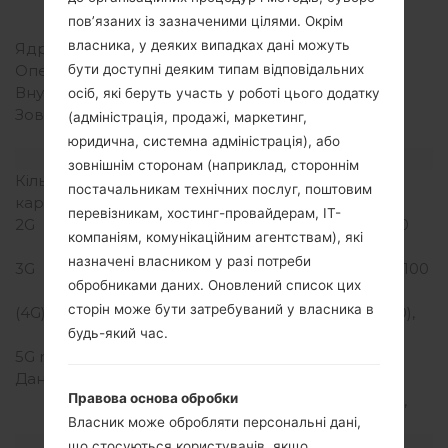
Qualcomm MSM8992
пов’язаних із зазначеними цілями. Окрім
Snapdragon 808
власника, у деяких випадках дані можуть
Ядра процесора
Шестиядерний
Оперативна память
4GB
бути доступні деяким типам відповідальних
Внутрішня память
32/64GB
осіб, які беруть участь у роботі цього додатку
Зовнішня память
microSD, до 256 GB
(адміністрація, продажі, маркетинг,
(виділений слот)
юридична, системна адміністрація), або
Мережа та дані
зовнішнім сторонам (наприклад, стороннім
Кількість місць для сім
1 Нано SIM
постачальникам технічних послуг, поштовим
карт
перевізникам, хостинг-провайдерам, ІТ-
2G
GSM 850/900/1800/1900
компаніям, комунікаційним агентствам), які
MHz
назначені власником у разі потреби
3G
HSDPA 850/900/1900/2100
обробниками даних. Оновлений список цих
MHz
сторін може бути затребуваний у власника в
(4G) LTE
LTE band 1(2100), 3(1800),
7(2600), 8(900), 20(800)
будь-який час.
5G network
-
Дані
GPRS, EDGE, UMTS,
Правова основа обробки
HSDPA, HSUPA, HSPA+,
LTE, LTE-A
Власник може обробляти персональні дані,
Дисплей
що стосуються користувачів, якщо