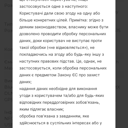
Розмір екрану
5.7 in (~70.8%
застосовується одне з наступного:
співвідношення екрану
Користувачі дали свою згоду на одну або
до тіла)
більше конкретних цілей. Примітка: згідно з
Тип екрану
IPS LCD
деяким законодавством, власнику може бути
Розширення екрану
1440 x 2560 пікселів (~515
дозволено проводити обробку персональних
щільність пікселів на
даних, доки користувач не виступає проти
дюйм)
такої обробки («не відмовляється»), не
Кольори екрану
16M кольорів
покладаючись на згоду або будь-яку іншу з
Акамулятор і клавіатура
наступних правових підстав. Це, однак, не
Ємність акумулятора
Зємний Li-Ion 3000 mAh
Механічна клавіатура
-
застосовується, коли обробка персональних
Інтерфейси
даних є предметом Закону ЄС про захист
Вихід для аудіо
3.5mm jack
даних;
Bluetooth
Версія 4.1, A2DP, LE, aptX
надання даних необхідне для виконання
DLNA
Так
угоди з користувачем та/або для будь-яких
GPS
Так, A-GPS, GeoTagging,
відповідних переддоговірних зобов’язань,
GLONASS
яким підлягає власник;
Інфрачервоний порт
Так
обробка пов’язана з завданням, яке
NFC
Так
здійснюється в суспільних інтересах або у
USB
microUSB 2.0 (SlimPort