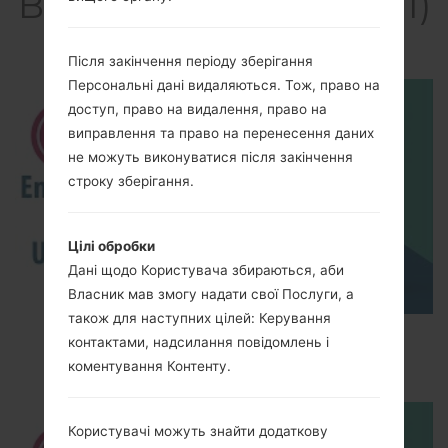
Відео LGH961(LGH961)
akaLG V10
Після закінчення періоду зберігання
Персональні дані видаляються. Тож, право на
доступ, право на видалення, право на
виправлення та право на перенесення даних
не можуть виконуватися після закінчення
строку зберігання.
Цілі обробки
Дані щодо Користувача збираються, аби
Власник мав змогу надати свої Послуги, а
також для наступних цілей: Керування
How to Enable Developer Options & USB
контактами, надсилання повідомлень і
Debugging on LG ?
коментування Контенту.
Користувачі можуть знайти додаткову