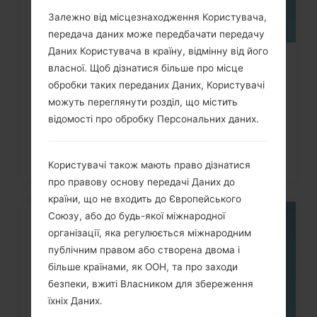
Залежно від місцезнаходження Користувача,
передача даних може передбачати передачу
Даних Користувача в країну, відмінну від його
Як видалити усі дані з телефона
власної. Щоб дізнатися більше про місце
обробки таких переданих Даних, Користувачі
LG G3, G4, G5, G7 та...
можуть переглянути розділ, що містить
відомості про обробку Персональних даних.
Користувачі також мають право дізнатися
про правову основу передачі Даних до
країни, що не входить до Європейського
Союзу, або до будь-якої міжнародної
05
організації, яка регулюється міжнародним
ТРАВ.
публічним правом або створена двома і
більше країнами, як ООН, та про заходи
безпеки, вжиті Власником для збереження
їхніх Даних.