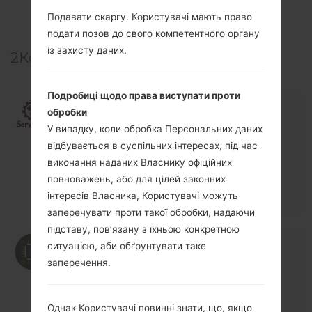
TOP 5 SECRET CODES for LG!
Подавати скаргу. Користувачі мають право
подати позов до свого компетентного органу
із захисту даних.
2
Коментарі
Подробиці щодо права виступати проти
09/20/2019 11:28:07
service.94.baza
відповіді :
обробки
Увійти
щоб відповісти
У випадку, коли обробка Персональних даних
відбувається в суспільних інтересах, під час
What firmware to install for the region of
виконання наданих Власнику офіційних
Ukraine? LG H961 dual sim no connection.
imei 353829-07-124701-4
повноважень, або для цілей законних
imei 353829-07-124702-2
інтересів Власника, Користувачі можуть
заперечувати проти такої обробки, надаючи
підставу, пов’язану з їхньою конкретною
09/20/2019 14:54:12
admin
відповіді :
ситуацією, аби обґрунтувати таке
Увійти
щоб відповісти
заперечення.
Model is LGH961N
Region is HKG
Однак Користувачі повинні знати, що, якщо