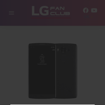
Включити
UK
навігацію