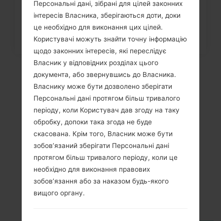
Персональні дані, зібрані для цілей законних
інтересів Власника, зберігаються доти, доки
це необхідно для виконання цих цілей.
Користувачі можуть знайти точну інформацію
щодо законних інтересів, які переслідує
Власник у відповідних розділах цього
документа, або звернувшись до Власника.
Власнику може бути дозволено зберігати
Персональні дані протягом більш тривалого
періоду, коли Користувач дав згоду на таку
обробку, допоки така згода не буде
скасована. Крім того, Власник може бути
зобов’язаний зберігати Персональні дані
протягом більш тривалого періоду, коли це
Відео
необхідно для виконання правових
LGH634(LGH634)
зобов’язання або за наказом будь-якого
вищого органу.
akaLG G Stylo LTE