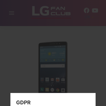
Включити
UK
навігацію
GDPR