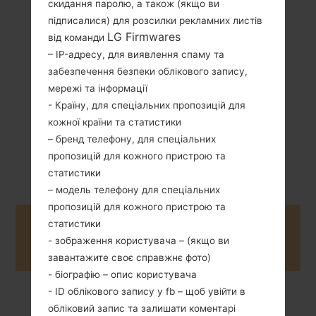
скидання паролю, а також (якщо ви
підписалися) для розсилки рекламних листів
165.9 грам (5.86
Зємний Li-Ion
унції)
LG Firmwares
від команди
3000 mAh
– IP-адресу, для виявлення спаму та
забезпечення безпеки облікового запису,
мережі та інформації
- Країну, для спеціальних пропозицій для
кожної країни та статистики
– бренд телефону, для спеціальних
Травень, 2015
Unknown
пропозицій для кожного пристрою та
статистики
– модель телефону для спеціальних
пропозицій для кожного пристрою та
статистики
Buy accessories on Amazon
- зображення користувача – (якщо ви
завантажите своє справжнє фото)
- біографію – опис користувача
- ID облікового запису у fb – щоб увійти в
Головна
→
Серія
→
LG G Stylo LTE
→
LGH634
обліковий запис та залишати коментарі