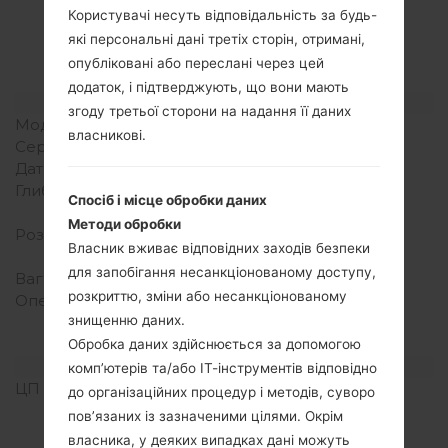
LGH634(LGH634)
Користувачі несуть відповідальність за будь-
які персональні дані третіх сторін, отримані,
akaLG G Stylo LTE
опубліковані або переслані через цей
додаток, і підтверджують, що вони мають
Модель та її характеристики
згоду третьої сторони на надання її даних
Модель
LGH634
власникові.
Серія
LG G Stylo LTE
Дата випуску
Травень, 2015
Глибина
9.4 міліметрів (0.37
Спосіб і місце обробки даних
дюйма)
Методи обробки
Розміри (ширина/висота)
154.4 x 79.3 міліметрів
Власник вживає відповідних заходів безпеки
(6.08 x 3.12 дюйма)
для запобігання несанкціонованому доступу,
Вага
165.9 грам (5.86 унції)
розкриттю, зміни або несанкціонованому
Операційна система
Android 5.0 (Lollipop),
знищенню даних.
оновлюється до 6.0
(Marshmallow)
Обробка даних здійснюється за допомогою
Апаратне забезпечення
комп’ютерів та/або ІТ-інструментів відповідно
ЦП (процесор)
1.2 GHz Cortex-A53,
до організаційних процедур і методів, суворо
Qualcomm MSM8916
пов’язаних із зазначеними цілями. Окрім
Snapdragon 410
власника, у деяких випадках дані можуть