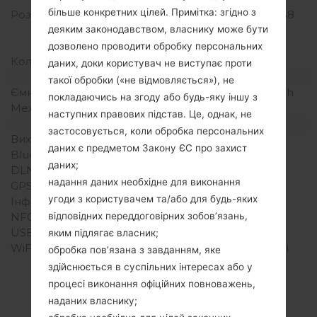
більше конкретних цілей. Примітка: згідно з
Розширення екрану
720 x 1280 пікселів (~258
щільність пікселів на
деяким законодавством, власнику може бути
дюйм)
дозволено проводити обробку персональних
Кольори екрану
16M кольорів
даних, доки користувач не виступає проти
Акамулятор і клавіатура
такої обробки («не відмовляється»), не
Ємність акумулятора
Зємний Li-Ion 3000 mAh
покладаючись на згоду або будь-яку іншу з
Механічна клавіатура
-
наступних правових підстав. Це, однак, не
Інтерфейси
застосовується, коли обробка персональних
Вихід для аудіо
3.5mm jack
даних є предметом Закону ЄС про захист
Bluetooth
Версія 4.1, A2DP
даних;
DLNA
Ні
надання даних необхідне для виконання
GPS
Так, A-GPS
угоди з користувачем та/або для будь-яких
Інфрачервоний порт
Ні
NFC
Так
відповідних переддоговірних зобов’язань,
USB
microUSB 2.0
яким підлягає власник;
WiFi
Wi-Fi 802.11 a/b/g/n, WiFi
обробка пов’язана з завданням, яке
Direct, hotspot
здійснюється в суспільних інтересах або у
процесі виконання офіційних повноважень,
наданих власнику;