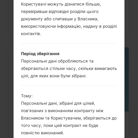
Користувачі можуть дізнатися більше,
перевіривши відповідні розділи цього
документу або спитавши у Власника,
використовуючи інформацію, надану в розділі
контактів.
Період зберігання
05
Персональні дані обробляються та
ТРАВ.
зберігаються стільки часу, скільки вимагають
цілі, для яких вони були зібрані.
Тому:
Персональні дані, зібрані для цілей,
пов’язаних з виконанням контракту між
Власником та Користувачем, зберігаються до
Як видалити усі дані з телефону
того часу, поки цей контракт не буде
через меню на LG G3,...
повністю виконаний.