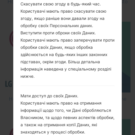
How to Factory Reset through menu on LG Aristo
Скасувати свою згоду в будь-який час.
MS210?
Користувачі мають право скасувати свою
згоду, якщо раніше вони давали згоду на
обробку своїх Персональних даних.
Виступити проти оброки своїх Даних.
Користувачі мають право заперечувати проти
обробки своїх Даних, якщо обробка
здійснюється на будь-яких інших законних
підставах, окрім згоди. Більш детальна
інформація наведена у спеціальному розділі
нижче.
Мати доступ до своїх Даних.
How to Flash Stock Firmware on LG Smartphone
Користувачі мають право на отримання
using LG Flash Tool 2014?
інформації щодо того, чи Дані обробляються
Власником, та щодо певних аспектів обробки,
а також на отримання копії Даних, які
знаходяться у процесі обробки.