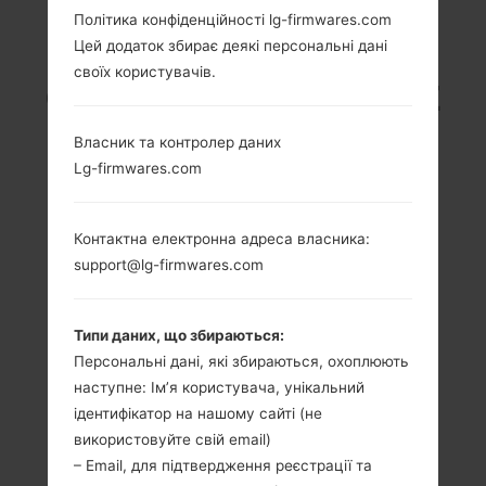
Політика конфіденційності lg-firmwares.com
LG H634 (LGH634) З
Цей додаток збирає деякі персональні дані
своїх користувачів.
СЕРІЇ LG G STYLO LTE
Власник та контролер даних
Lg-firmwares.com
Контактна електронна адреса власника:
5.7 in (~73.2%
1.2 GHz Cortex-
співвідношення
A53, Qualcomm
support@lg-firmwares.com
екрану до тіла)
MSM8916
Snapdragon 410
720 x 1280 пікселів
(~258 щільність
1GB
Типи даних, що збираються:
пікселів на дюйм)
Персональні дані, які збираються, охоплюють
наступне: Ім’я користувача, унікальний
ідентифікатор на нашому сайті (не
використовуйте свій email)
– Email, для підтвердження реєстрації та