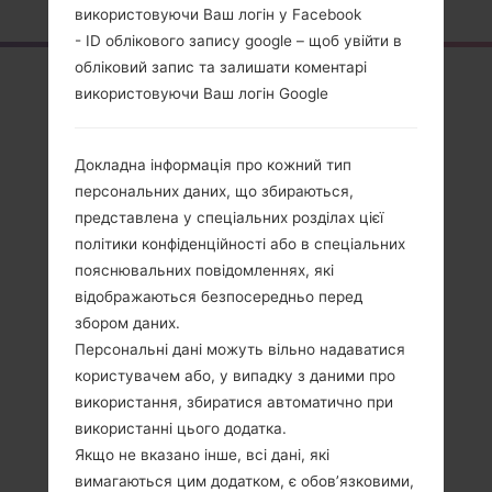
використовуючи Ваш логін у Facebook
- ID облікового запису google – щоб увійти в
обліковий запис та залишати коментарі
Огляд
використовуючи Ваш логін Google
LGH634(LGH634)
akaLG G Stylo LTE
Докладна інформація про кожний тип
персональних даних, що збираються,
представлена у спеціальних розділах цієї
політики конфіденційності або в спеціальних
пояснювальних повідомленнях, які
Порівняти
відображаються безпосередньо перед
збором даних.
Персональні дані можуть вільно надаватися
користувачем або, у випадку з даними про
використання, збиратися автоматично при
використанні цього додатка.
Якщо не вказано інше, всі дані, які
вимагаються цим додатком, є обов’язковими,