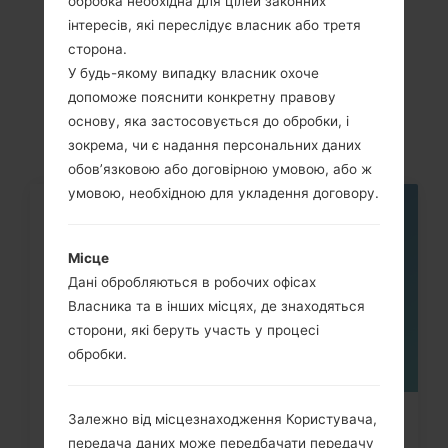
обробка необхідна для цілей законних
Статті
інтересів, які переслідує власник або третя
сторона.
LGH634(LGH634)
У будь-якому випадку власник охоче
akaLG G Stylo LTE
допоможе пояснити конкретну правову
основу, яка застосовується до обробки, і
зокрема, чи є надання персональних даних
обов’язковою або договірною умовою, або ж
умовою, необхідною для укладення договору.
05
ТРАВ.
Місце
Дані обробляються в робочих офісах
Власника та в інших місцях, де знаходяться
сторони, які беруть участь у процесі
обробки.
Залежно від місцезнаходження Користувача,
Як видалити усі дані з телефона
передача даних може передбачати передачу