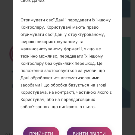
своїх Даних.
Отримувати свої Дані і передавати їх іншому
How to Hard Reset on LG G5 H850?
Контролеру. Користувачі мають право
отримувати свої Дані у структурованому,
широко використовуваному та
машинозчитуваному форматі і, якщо це
технічно можливо, передавати їх іншому
Контролеру без будь-яких перешкод. Це
положення застосовується за умови, що
Дані обробляються автоматизованими
засобами і що обробка базується на згоді
Користувача, на контракті, частиною якого є
Користувач, або на переддоговірних
зобов’язаннях, що витікають з нього.
TOP 5 SECRET CODES for LG!
Подавати скаргу. Користувачі мають право
подати позов до свого компетентного органу
ПРИЙНЯТИ
ВИЙТИ ЗВІДСИ