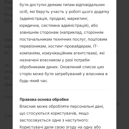
Ядра процесора
Чотирьохядерний
бути доступні деяким типам відповідальних
Оперативна память
1GB
осіб, які беруть участь у роботі цього додатку
Внутрішня память
8GB
(адміністрація, продажі, маркетинг,
Зовнішня память
microSD, до 32 GB
юридична, системна адміністрація), або
(виділений слот)
зовнішнім сторонам (наприклад, стороннім
Мережа та дані
постачальникам технічних послуг, поштовим
Кількість місць для сім
1 Мікро SIM
карт
перевізникам, хостинг-провайдерам, ІТ-
2G
GSM 850/900/1800/1900
компаніям, комунікаційним агентствам), які
MHz
назначені власником у разі потреби
3G
HSPA 800/1900 MHz
обробниками даних. Оновлений список цих
(4G) LTE
-
сторін може бути затребуваний у власника в
5G network
-
будь-який час.
Дані
GPRS/EDGE
Дисплей
Розмір екрану
5.7 in (~73.2%
Правова основа обробки
співвідношення екрану
Власник може обробляти персональні дані,
до тіла)
що стосуються користувачів, якщо
Тип екрану
IPS LCD ємнісний
застосовується одне з наступного:
сенсорний екран, 16M
Користувачі дали свою згоду на одну або
кольорів