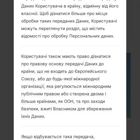
LG G3, G4, G5, G7 та...
Даних Користувача в країну, відмінну від його
власної. Щоб дізнатися більше про місце
обробки таких переданих Даних, Користувачі
можуть переглянути розділ, що містить
відомості про обробку Персональних даних.
Користувачі також мають право дізнатися
про правову основу передачі Даних до
05
ТРАВ.
країни, що не входить до Європейського
Союзу, або до будь-якої міжнародної
організації, яка регулюється міжнародним
публічним правом або створена двома і
більше країнами, як ООН, та про заходи
безпеки, вжиті Власником для збереження
їхніх Даних.
Як скинути до заводських
Якщо відбувається така передача,
налаштувань за допомогою коду...