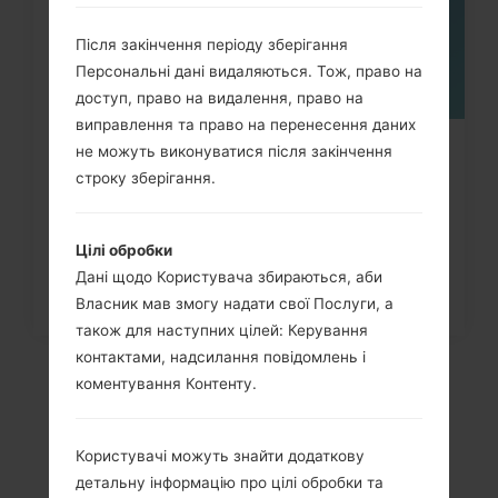
Після закінчення періоду зберігання
Персональні дані видаляються. Тож, право на
доступ, право на видалення, право на
виправлення та право на перенесення даних
не можуть виконуватися після закінчення
Як видалити усі дані з телефону
строку зберігання.
через меню на LG Intuition,...
Цілі обробки
Дані щодо Користувача збираються, аби
Власник мав змогу надати свої Послуги, а
також для наступних цілей: Керування
контактами, надсилання повідомлень і
коментування Контенту.
Користувачі можуть знайти додаткову
детальну інформацію про цілі обробки та