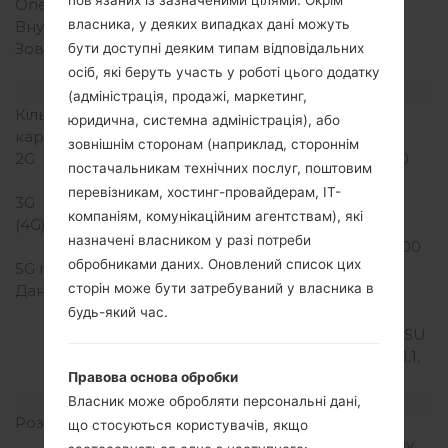
Оперативна память
1GB
власника, у деяких випадках дані можуть
Внутрішня память
8GB
Зовнішня память
microSD, до 32 GB
бути доступні деяким типам відповідальних
(виділений слот)
осіб, які беруть участь у роботі цього додатку
Мережа та дані
(адміністрація, продажі, маркетинг,
Кількість місць для сім
1 Мікро SIM
юридична, системна адміністрація), або
карт
зовнішнім сторонам (наприклад, стороннім
2G
GSM 850/900/1800/1900
постачальникам технічних послуг, поштовим
MHz
перевізникам, хостинг-провайдерам, ІТ-
3G
UMTS 850/900/2100
компаніям, комунікаційним агентствам), які
(4G) LTE
LTE:
назначені власником у разі потреби
900/1800/2100/2300/2600
обробниками даних. Оновлений список цих
5G network
-
сторін може бути затребуваний у власника в
Дані
GPRS/GPRS
C12/EDGE/EDGE
будь-який час.
MSC12/UMTS/HSUPA/HSU
PA 5.8/HSDPA/HSPA+ 21.1,
LTE, LTE 150/50
Правова основа обробки
Дисплей
Власник може обробляти персональні дані,
Розмір екрану
4.7 in (~69.1%
що стосуються користувачів, якщо
співвідношення екрану