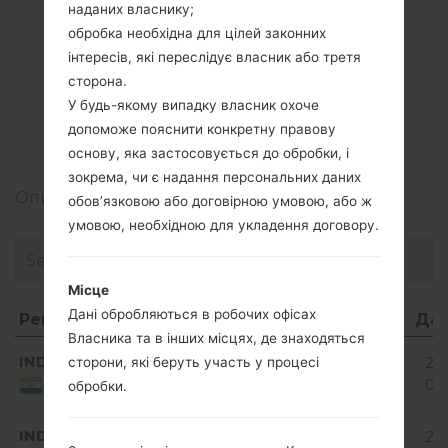
наданих власнику;
обробка необхідна для цілей законних
інтересів, які переслідує власник або третя
Прошивки
сторона.
LGH442(LGH442)
У будь-якому випадку власник охоче
допоможе пояснити конкретну правову
akaLG Spirit
основу, яка застосовується до обробки, і
зокрема, чи є надання персональних даних
Описання регіонів прошивок телефонів LG
обов’язковою або договірною умовою, або ж
умовою, необхідною для укладення договору.
Місце
Дані обробляються в робочих офісах
Регіон
Назва файлу
ОС
Розмір
Да
Власника та в інших місцях, де знаходяться
Регіон
Назва файлу
ОС
Розмір
Да
Android
IND
H44210l_00_0223.kdz
20
сторони, які беруть участь у процесі
5.0.x
1.07 GiB
07
India
обробки.
Lollipop
Android
IND
H44210o_00_0608.kdz
20
5.0.x
1.07 GiB