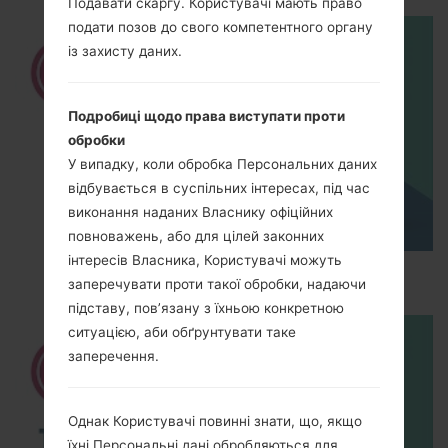
Подавати скаргу. Користувачі мають право
подати позов до свого компетентного органу
із захисту даних.
Подробиці щодо права виступати проти
обробки
У випадку, коли обробка Персональних даних
відбувається в суспільних інтересах, під час
виконання наданих Власнику офіційних
повноважень, або для цілей законних
інтересів Власника, Користувачі можуть
How to Hard Reset on LG G5 H850?
заперечувати проти такої обробки, надаючи
підставу, пов’язану з їхньою конкретною
ситуацією, аби обґрунтувати таке
заперечення.
Однак Користувачі повинні знати, що, якщо
їхні Персональні дані обробляються для