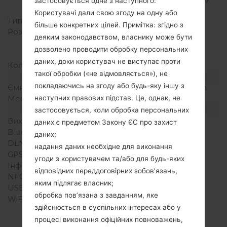
застосовується одне з наступного:
до тіла)
Користувачі дали свою згоду на одну або
Тип екрану
IPS
більше конкретних цілей. Примітка: згідно з
Розширення екрану
720x1280 пікселів (~312
деяким законодавством, власнику може бути
щільність пікселів на
дозволено проводити обробку персональних
дюйм)
даних, доки користувач не виступає проти
Кольори екрану
16M кольорів
такої обробки («не відмовляється»), не
Акамулятор і клавіатура
покладаючись на згоду або будь-яку іншу з
Ємність акумулятора
Зємний Li-Po 1900 mAh
Механічна клавіатура
-
наступних правових підстав. Це, однак, не
Інтерфейси
застосовується, коли обробка персональних
Вихід для аудіо
3.5mm jack
даних є предметом Закону ЄС про захист
Bluetooth
Версія 4.1, A2DP, LE
даних;
DLNA
Ні
надання даних необхідне для виконання
GPS
-
угоди з користувачем та/або для будь-яких
Інфрачервоний порт
-
відповідних переддоговірних зобов’язань,
NFC
Ні
яким підлягає власник;
USB
microUSB 2.0
обробка пов’язана з завданням, яке
WiFi
Wi-Fi802.11b/g/n, Wi-Fi
здійснюється в суспільних інтересах або у
Direct, hotspot
процесі виконання офіційних повноважень,