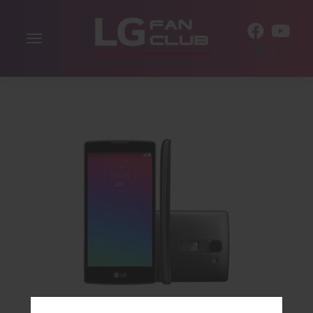
Включити
UK
навігацію