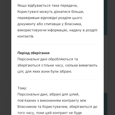
Якщо відбувається така передача,
Користувачі можуть дізнатися більше,
перевіривши відповідні розділи цього
документу або спитавши у Власника,
використовуючи інформацію, надану в розділі
контактів.
Як видалити усі дані з телефона
LG G3, G4, G5, G7 та...
Період зберігання
Персональні дані обробляються та
зберігаються стільки часу, скільки вимагають
цілі, для яких вони були зібрані.
Тому:
Персональні дані, зібрані для цілей,
пов’язаних з виконанням контракту між
05
ТРАВ.
Власником та Користувачем, зберігаються до
того часу, поки цей контракт не буде