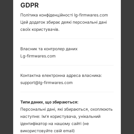
GDPR
LG H442 (LGH442) З
Політика конфіденційності lg-firmwares.com
Цей додаток збирає деякі персональні дані
СЕРІЇ LG SPIRIT
своїх користувачів.
Власник та контролер даних
Lg-firmwares.com
4.7 in (~69.1%
1.2 GHz Cortex-A53
співвідношення
Qualcomm
Контактна електронна адреса власника:
екрану до тіла)
MSM8916
support@lg-firmwares.com
Snapdragon 410
720x1280 пікселів
(~312 щільність
1GB
пікселів на дюйм)
Типи даних, що збираються:
Персональні дані, які збираються, охоплюють
наступне: Ім’я користувача, унікальний
ідентифікатор на нашому сайті (не
використовуйте свій email)