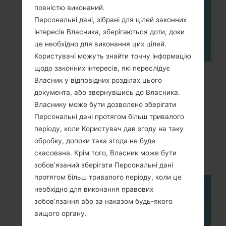
повністю виконаний.
Персональні дані, зібрані для цілей законних
інтересів Власника, зберігаються доти, доки
це необхідно для виконання цих цілей.
Користувачі можуть знайти точну інформацію
щодо законних інтересів, які переслідує
Як скинути до заводських
Власник у відповідних розділах цього
налаштувань за допомогою коду...
документа, або звернувшись до Власника.
Власнику може бути дозволено зберігати
Персональні дані протягом більш тривалого
періоду, коли Користувач дав згоду на таку
обробку, допоки така згода не буде
скасована. Крім того, Власник може бути
зобов’язаний зберігати Персональні дані
протягом більш тривалого періоду, коли це
необхідно для виконання правових
06
ТРАВ.
зобов’язання або за наказом будь-якого
вищого органу.