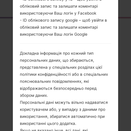
Головна
→
Серія
→
LG Spirit
→
LGH442
обліковий запис та залишати коментарі
використовуючи Ваш логін у Facebook
- ID облікового запису google – щоб увійти в
Огляд
обліковий запис та залишати коментарі
використовуючи Ваш логін Google
LGH442(LGH442)
akaLG Spirit
Докладна інформація про кожний тип
персональних даних, що збираються,
представлена у спеціальних розділах цієї
політики конфіденційності або в спеціальних
пояснювальних повідомленнях, які
Порівняти
відображаються безпосередньо перед
збором даних.
Персональні дані можуть вільно надаватися
користувачем або, у випадку з даними про
використання, збиратися автоматично при
використанні цього додатка.
Якщо не вказано інше, всі дані, які