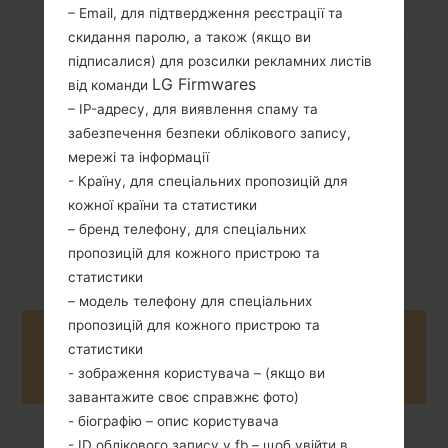
– Email, для підтвердження реєстрації та
124.4 грам (4.37
скидання паролю, а також (якщо ви
Зємний Li-Po 1900
унції)
mAh
підписалися) для розсилки рекламних листів
LG Firmwares
від команди
– IP-адресу, для виявлення спаму та
забезпечення безпеки облікового запису,
мережі та інформації
- Країну, для спеціальних пропозицій для
кожної країни та статистики
Березень, 2015
Android 5.0.x
– бренд телефону, для спеціальних
Lollipop
пропозицій для кожного пристрою та
статистики
– модель телефону для спеціальних
пропозицій для кожного пристрою та
Buy accessories on Amazon
статистики
- зображення користувача – (якщо ви
завантажите своє справжнє фото)
- біографію – опис користувача
- ID облікового запису у fb – щоб увійти в