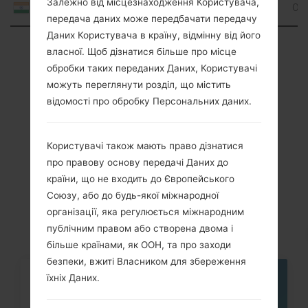
Залежно від місцезнаходження Користувача,
06
India
Lollipop
передача даних може передбачати передачу
Даних Користувача в країну, відмінну від його
Showing 1 to 2 of 2 entries
власної. Щоб дізнатися більше про місце
обробки таких переданих Даних, Користувачі
Previous
1
Next
можуть переглянути розділ, що містить
відомості про обробку Персональних даних.
Користувачі також мають право дізнатися
Статті
про правову основу передачі Даних до
LGH442(LGH442)
країни, що не входить до Європейського
Союзу, або до будь-якої міжнародної
akaLG Spirit
організації, яка регулюється міжнародним
публічним правом або створена двома і
більше країнами, як ООН, та про заходи
безпеки, вжиті Власником для збереження
їхніх Даних.
05
ТРАВ.