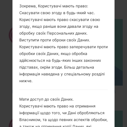
How to Enable Developer Options & USB
Зокрема, Користувачі мають право:
Debugging on LG ?
Скасувати свою згоду в будь-який час.
Користувачі мають право скасувати свою
згоду, якщо раніше вони давали згоду на
обробку своїх Персональних даних.
Виступити проти оброки своїх Даних.
Користувачі мають право заперечувати проти
обробки своїх Даних, якщо обробка
здійснюється на будь-яких інших законних
підставах, окрім згоди. Більш детальна
інформація наведена у спеціальному розділі
нижче.
How to Factory Reset through code on LG K8
M200E?
Мати доступ до своїх Даних.
Користувачі мають право на отримання
інформації щодо того, чи Дані обробляються
Власником, та щодо певних аспектів обробки,
а також на отримання копії Даних, які