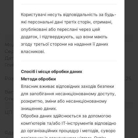
Специфікація
LGH442(LGH442)
Користувачі несуть відповідальність за будь-
akaLG Spirit
які персональні дані третіх сторін, отримані,
опубліковані або переслані через цей
додаток, і підтверджують, що вони мають
Модель та її характеристики
Модель
LGH442
згоду третьої сторони на надання її даних
Серія
LG Spirit
власникові.
Дата випуску
Березень, 2015
Глибина
9.95 міліметрів (0.39
дюйма)
Спосіб і місце обробки даних
Розміри (ширина/висота)
133.3 x 66.1 міліметрів (5.25
Методи обробки
x 2.60 дюйма)
Власник вживає відповідних заходів безпеки
Вага
124.4 грам (4.37 унції)
для запобігання несанкціонованому доступу,
Операційна система
Android 5.0.x Lollipop
розкриттю, зміни або несанкціонованому
Апаратне забезпечення
знищенню даних.
ЦП (процесор)
1.2 GHz Cortex-A53
Обробка даних здійснюється за допомогою
Qualcomm MSM8916
комп’ютерів та/або ІТ-інструментів відповідно
Snapdragon 410
до організаційних процедур і методів, суворо
Ядра процесора
Чотирьохядерний
пов’язаних із зазначеними цілями. Окрім