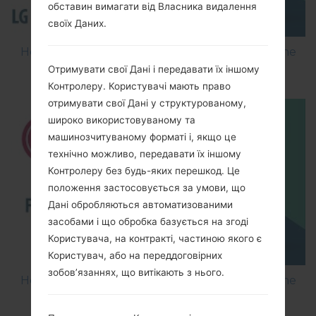
обставин вимагати від Власника видалення
своїх Даних.
How to Flash Stock Firmware on LG Smartphone
using LG Flash Tool 2014?
Отримувати свої Дані і передавати їх іншому
Контролеру. Користувачі мають право
отримувати свої Дані у структурованому,
широко використовуваному та
машинозчитуваному форматі і, якщо це
технічно можливо, передавати їх іншому
Контролеру без будь-яких перешкод. Це
положення застосовується за умови, що
Дані обробляються автоматизованими
засобами і що обробка базується на згоді
Користувача, на контракті, частиною якого є
Користувач, або на переддоговірних
зобов’язаннях, що витікають з нього.
How to Flash Stock Firmware on LG Smartphone
using LG UP?