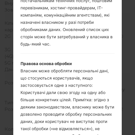
постачальникам технічних послуг, поштовим
Внутрішня память
150MB
перевізникам, хостинг-провайдерам, ІТ-
Зовнішня память
microSD, до 32 GB
компаніям, комунікаційним агентствам), які
Мережа та дані
назначені власником у разі потреби
Кількість місць для сім
1 Міні SIM
карт
обробниками даних. Оновлений список цих
2G
GSM 850/900/1800/1900
сторін може бути затребуваний у власника в
MHz
будь-який час.
3G
HSDPA 900/2100 MHz
(4G) LTE
-
5G network
-
Правова основа обробки
Дані
GPRS,EDGE,HSDPA
Власник може обробляти персональні дані,
Дисплей
що стосуються користувачів, якщо
Розмір екрану
3.0 in (~45.1%
застосовується одне з наступного:
співвідношення екрану
Користувачі дали свою згоду на одну або
до тіла)
більше конкретних цілей. Примітка: згідно з
Тип екрану
TFT
деяким законодавством, власнику може бути
Розширення екрану
320 x 480 пікселів (~192
дозволено проводити обробку персональних
щільність пікселів на
даних, доки користувач не виступає проти
дюйм)
Кольори екрану
256K кольорів
такої обробки («не відмовляється»), не