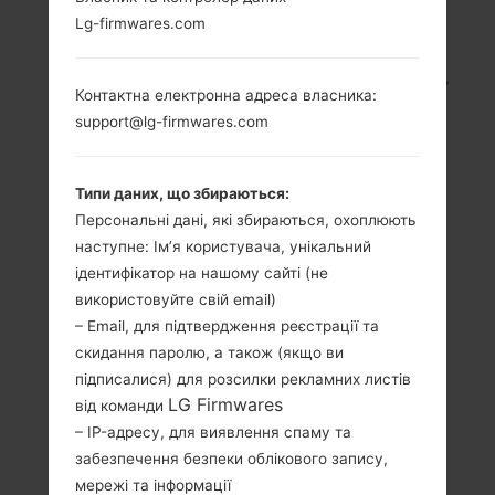
Lg-firmwares.com
LG GW620GO
(LGGW620GO) З СЕРІЇ
Контактна електронна адреса власника:
support@lg-firmwares.com
LG OTHERS
Типи даних, що збираються:
Персональні дані, які збираються, охоплюють
наступне: Ім’я користувача, унікальний
ідентифікатор на нашому сайті (не
3.0 in (~45.1%
-
використовуйте свій email)
співвідношення
– Email, для підтвердження реєстрації та
-
екрану до тіла)
скидання паролю, а також (якщо ви
320 x 480 пікселів
підписалися) для розсилки рекламних листів
(~192 щільність
LG Firmwares
від команди
пікселів на дюйм)
– IP-адресу, для виявлення спаму та
забезпечення безпеки облікового запису,
мережі та інформації