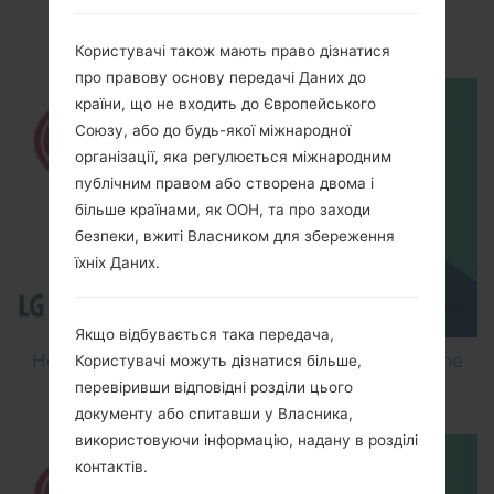
How to Enable Developer Options & USB
Debugging on LG ?
Користувачі також мають право дізнатися
про правову основу передачі Даних до
країни, що не входить до Європейського
Союзу, або до будь-якої міжнародної
організації, яка регулюється міжнародним
публічним правом або створена двома і
більше країнами, як ООН, та про заходи
безпеки, вжиті Власником для збереження
їхніх Даних.
Якщо відбувається така передача,
How to Flash Stock Firmware on LG Smartphone
Користувачі можуть дізнатися більше,
using LG Flash Tool 2014?
перевіривши відповідні розділи цього
документу або спитавши у Власника,
використовуючи інформацію, надану в розділі
контактів.