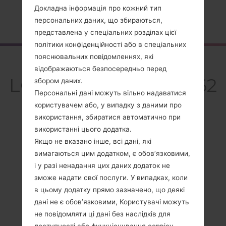
Докладна інформація про кожний тип
Головна
→
Серія
→
LG Others
→
LGGW620GO
персональних даних, що збираються,
представлена у спеціальних розділах цієї
політики конфіденційності або в спеціальних
пояснювальних повідомленнях, які
Огляд
відображаються безпосередньо перед
LGGW620GO(LGGW62
збором даних.
Персональні дані можуть вільно надаватися
0GO)
користувачем або, у випадку з даними про
використання, збиратися автоматично при
використанні цього додатка.
Якщо не вказано інше, всі дані, які
вимагаються цим додатком, є обов’язковими,
Порівняти
і у разі ненадання цих даних додаток не
зможе надати свої послуги. У випадках, коли
в цьому додатку прямо зазначено, що деякі
дані не є обов’язковими, Користувачі можуть
не повідомляти ці дані без наслідків для