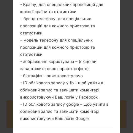
- Країну, для спеціальних пропозицій для
кожної країни та статистики
– бренд телефону, для спеціальних
139 грам (4.90
Зємний Li-Po 1500
пропозицій для кожного пристрою та
унції)
mAh
статистики
– модель телефону для спеціальних
пропозицій для кожного пристрою та
статистики
- зображення користувача – (якщо ви
завантажите своє справжнє фото)
- біографію – опис користувача
Листопад, 2009
Unknown
- ID облікового запису у fb – щоб увійти в
обліковий запис та залишати коментарі
використовуючи Ваш логін у Facebook
- ID облікового запису google – щоб увійти в
Buy accessories on Amazon
обліковий запис та залишати коментарі
використовуючи Ваш логін Google