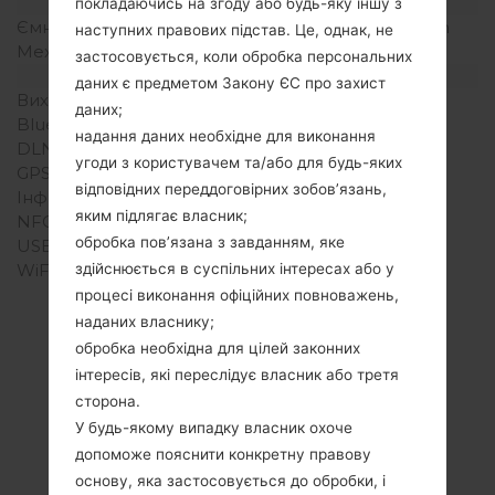
Акамулятор і клавіатура
покладаючись на згоду або будь-яку іншу з
Ємність акумулятора
Зємний Li-Po 1500 mAh
наступних правових підстав. Це, однак, не
Механічна клавіатура
QWERTY
застосовується, коли обробка персональних
Інтерфейси
даних є предметом Закону ЄС про захист
Вихід для аудіо
3.5mm jack
даних;
Bluetooth
USB 2.0, A2DP
надання даних необхідне для виконання
DLNA
Ні
угоди з користувачем та/або для будь-яких
GPS
Так, A-GPS
відповідних переддоговірних зобов’язань,
Інфрачервоний порт
Ні
яким підлягає власник;
NFC
Ні
обробка пов’язана з завданням, яке
USB
microUSB 2.0
WiFi
Wi-Fi 802.11b/g, hotspot
здійснюється в суспільних інтересах або у
процесі виконання офіційних повноважень,
наданих власнику;
обробка необхідна для цілей законних
інтересів, які переслідує власник або третя
сторона.
У будь-якому випадку власник охоче
допоможе пояснити конкретну правову
основу, яка застосовується до обробки, і