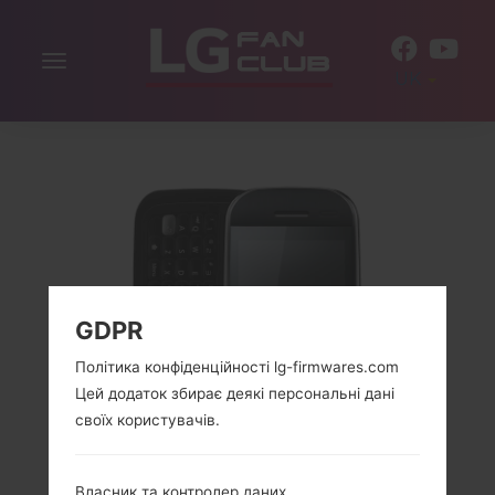
Включити
UK
навігацію
GDPR
Політика конфіденційності lg-firmwares.com
Цей додаток збирає деякі персональні дані
своїх користувачів.
Власник та контролер даних