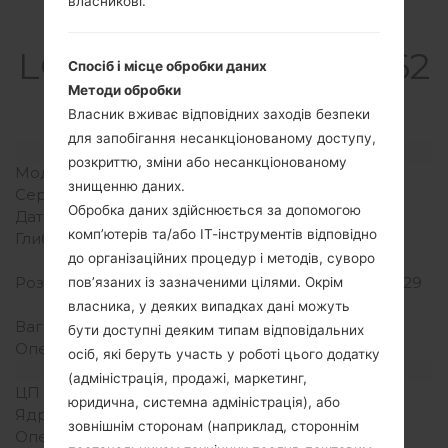
власникові.
Специфікація
LGGW620GO(LGGW62
Спосіб і місце обробки даних
0GO)
Методи обробки
Власник вживає відповідних заходів безпеки
для запобігання несанкціонованому доступу,
Модель та її характеристики
розкриттю, зміни або несанкціонованому
Модель
LGGW620GO
знищенню даних.
Серія
LG Others
Обробка даних здійснюється за допомогою
Дата випуску
Листопад, 2009
комп’ютерів та/або ІТ-інструментів відповідно
Глибина
15.9 міліметрів (0.63
до організаційних процедур і методів, суворо
дюйма)
Розміри (ширина/висота)
109 x 54.5 міліметрів (4.29
пов’язаних із зазначеними цілями. Окрім
x 2.15 дюйма)
власника, у деяких випадках дані можуть
Вага
139 грам (4.90 унції)
бути доступні деяким типам відповідальних
Операційна система
-
осіб, які беруть участь у роботі цього додатку
Апаратне забезпечення
(адміністрація, продажі, маркетинг,
ЦП (процесор)
-
юридична, системна адміністрація), або
Ядра процесора
-
зовнішнім сторонам (наприклад, стороннім
Оперативна память
-