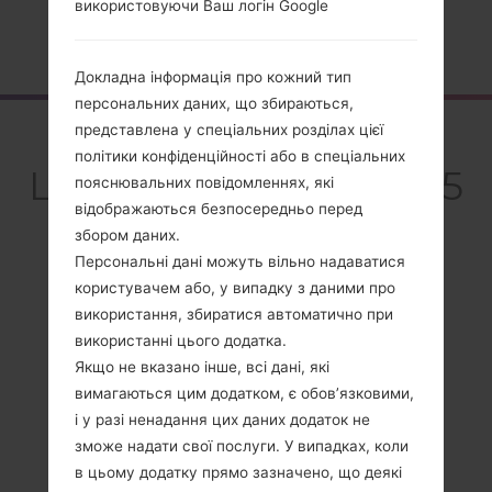
використовуючи Ваш логін Google
Головна
→
Серія
→
LG Breeze
→
LGGW525G
Докладна інформація про кожний тип
персональних даних, що збираються,
представлена у спеціальних розділах цієї
Огляд
політики конфіденційності або в спеціальних
LGGW525G(LGGW525
пояснювальних повідомленнях, які
відображаються безпосередньо перед
G) akaLG Breeze
збором даних.
Персональні дані можуть вільно надаватися
користувачем або, у випадку з даними про
використання, збиратися автоматично при
використанні цього додатка.
Порівняти
Якщо не вказано інше, всі дані, які
вимагаються цим додатком, є обов’язковими,
і у разі ненадання цих даних додаток не
зможе надати свої послуги. У випадках, коли
в цьому додатку прямо зазначено, що деякі