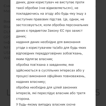
Акамулятор і клавіатура
даних, доки користувач не виступає проти
Ємність акумулятора
Зємний Li-Ion 900 mAh
такої обробки («не відмовляється»), не
Механічна клавіатура
QWERTY
покладаючись на згоду або будь-яку іншу з
Інтерфейси
наступних правових підстав. Це, однак, не
Вихід для аудіо
-
застосовується, коли обробка персональних
Bluetooth
USB 2.0, A2DP
даних є предметом Закону ЄС про захист
DLNA
Ні
даних;
GPS
-
Інфрачервоний порт
Ні
надання даних необхідне для виконання
NFC
Ні
угоди з користувачем та/або для будь-яких
USB
microUSB 2.0
відповідних переддоговірних зобов’язань,
WiFi
-
яким підлягає власник;
обробка пов’язана з завданням, яке
здійснюється в суспільних інтересах або у
процесі виконання офіційних повноважень,
Прошивки
наданих власнику;
обробка необхідна для цілей законних
LGGW525G(LGGW525
інтересів, які переслідує власник або третя
G) akaLG Breeze
сторона.
У будь-якому випадку власник охоче