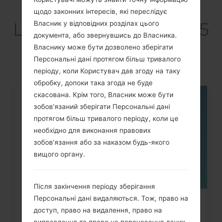
Статті
щодо законних інтересів, які переслідує
LGGW525G(LGGW525
Власник у відповідних розділах цього
документа, або звернувшись до Власника.
G) akaLG Breeze
Власнику може бути дозволено зберігати
Персональні дані протягом більш тривалого
періоду, коли Користувач дав згоду на таку
обробку, допоки така згода не буде
скасована. Крім того, Власник може бути
06
зобов’язаний зберігати Персональні дані
ТРАВ.
протягом більш тривалого періоду, коли це
необхідно для виконання правових
зобов’язання або за наказом будь-якого
вищого органу.
Після закінчення періоду зберігання
Персональні дані видаляються. Тож, право на
Як видалити усі дані з телефону
доступ, право на видалення, право на
через меню на LG Cooky,...