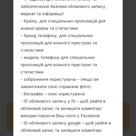
забезпечення безпеки облікового запису,
мережі та інформації
- Країну, для спеціальних пропозицій для
125.5 грам (4.41
Зємний Li-Ion 900
кожної країни та статистики
унції)
mAh
– бренд телефону, для спеціальних
пропозицій для кожного пристрою та
статистики
– модель телефону для спеціальних
пропозицій для кожного пристрою та
статистики
Серпень, 2009
- зображення користувача – (якщо ви
Unknown
завантажите своє справжнє фото)
- біографію – опис користувача
- ID облікового запису у fb – щоб увійти в
обліковий запис та залишати коментарі
Buy accessories on Amazon
використовуючи Ваш логін у Facebook
- ID облікового запису google – щоб увійти в
обліковий запис та залишати коментарі