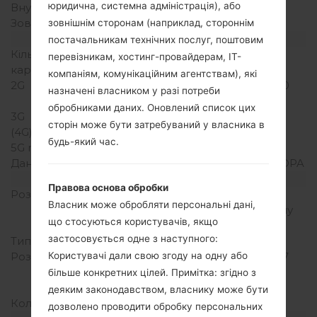
юридична, системна адміністрація), або
Внутрішня память
40MB
Зовнішня память
microSD, до 16 GB
зовнішнім сторонам (наприклад, стороннім
Мережа та дані
постачальникам технічних послуг, поштовим
Кількість місць для сім
1 Міні SIM
перевізникам, хостинг-провайдерам, ІТ-
карт
компаніям, комунікаційним агентствам), які
2G
GSM 850/900/1800/1900
назначені власником у разі потреби
MHz
обробниками даних. Оновлений список цих
3G
UMTS 2100 MHz
сторін може бути затребуваний у власника в
(4G) LTE
-
будь-який час.
5G network
-
Дані
HSCSD,GPRS,EDGE,HSDPA
Дисплей
Правова основа обробки
Розмір екрану
2.8 in (~39.5%
Власник може обробляти персональні дані,
співвідношення екрану
що стосуються користувачів, якщо
до тіла)
застосовується одне з наступного:
Тип екрану
TFT
Розширення екрану
240 x 400 пікселів (~167
Користувачі дали свою згоду на одну або
щільність пікселів на
більше конкретних цілей. Примітка: згідно з
дюйм)
деяким законодавством, власнику може бути
Кольори екрану
256K кольорів
дозволено проводити обробку персональних