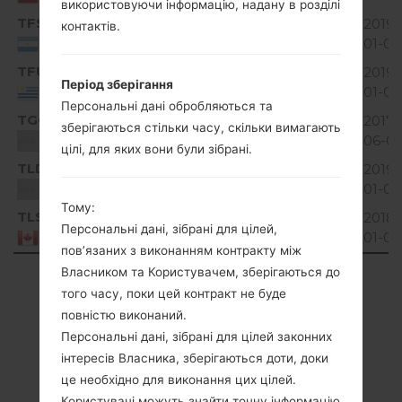
використовуючи інформацію, надану в розділі
TFS
V10B_00.kdz
96.22
2019-
контактів.
Unknown
MiB
01-03
Argentina
TFU
V10A_04.kdz
96.17
2019-
Unknown
Період зберігання
MiB
01-03
Uruguay
Персональні дані обробляються та
TGO
V10A_03.kdz
92.37
2017-
зберігаються стільки часу, скільки вимагають
Unknown
MiB
06-0
Unknown
цілі, для яких вони були зібрані.
TLD
V10D_00.kdz
94.55
2019-
Unknown
MiB
01-03
Unknown
Тому:
TLS
V10D_00.kdz
94.55
2018-
Unknown
Персональні дані, зібрані для цілей,
MiB
01-06
Canada
пов’язаних з виконанням контракту між
Власником та Користувачем, зберігаються до
Showing 1 to 18 of 18 entries
того часу, поки цей контракт не буде
Previous
1
Next
повністю виконаний.
Персональні дані, зібрані для цілей законних
інтересів Власника, зберігаються доти, доки
це необхідно для виконання цих цілей.
Користувачі можуть знайти точну інформацію