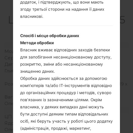
додаток, і підтверджують, що вони мають
Специфікація
згоду третьої сторони на надання її даних
LGGW525G(LGGW525
власникові.
G) akaLG Breeze
Спосіб і місце обробки даних
Методи обробки
Модель та її характеристики
Власник вживає відповідних заходів безпеки
Модель
LGGW525G
для запобігання несанкціонованому доступу,
Серія
LG Breeze
Дата випуску
Серпень, 2009
розкриттю, зміни або несанкціонованому
Глибина
15.9 міліметрів (0.63
знищенню даних.
дюйма)
Обробка даних здійснюється за допомогою
Розміри (ширина/висота)
106.5 x 53 міліметрів (4.19 x
комп’ютерів та/або ІТ-інструментів відповідно
2.09 дюйма)
до організаційних процедур і методів, суворо
Вага
125.5 грам (4.41 унції)
пов’язаних із зазначеними цілями. Окрім
Операційна система
-
власника, у деяких випадках дані можуть
Апаратне забезпечення
бути доступні деяким типам відповідальних
ЦП (процесор)
-
осіб, які беруть участь у роботі цього додатку
Ядра процесора
-
(адміністрація, продажі, маркетинг,
Оперативна память
-