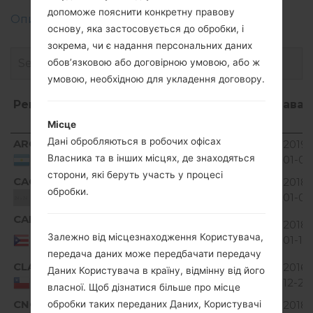
допоможе пояснити конкретну правову
Описання регіонів прошивок телефонів LG
основу, яка застосовується до обробки, і
зокрема, чи є надання персональних даних
обов’язковою або договірною умовою, або ж
умовою, необхідною для укладення договору.
Регіон
Назва
ОС
Розмір
Дата
Зава
файлу
Місце
Регіон
Назва
ОС
Розмір
Дата
Дані обробляються в робочих офісах
ARG
V10A_00.kdz
2019-
Unknown
93.2 MiB
файлу
Власника та в інших місцях, де знаходяться
01-03
Argentina
сторони, які беруть участь у процесі
CAO
V10A_01.kdz
2018-
Unknown
93.4 MiB
обробки.
01-06
Unknown
CAP
V10A_05.kdz
93.06
2018-
Unknown
Puerto
Залежно від місцезнаходження Користувача,
MiB
01-10
Rico
передача даних може передбачати передачу
CLA
V10A_02.kdz
93.52
2016-
Даних Користувача в країну, відмінну від його
Unknown
MiB
12-20
Chile
власної. Щоб дізнатися більше про місце
CNC
V10A_02.kdz
91.89
2018-
обробки таких переданих Даних, Користувачі
Unknown