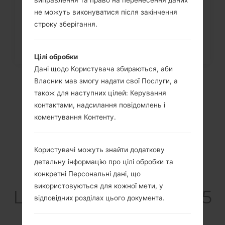
виправлення та право на перенесення даних
не можуть виконуватися після закінчення
строку зберігання.
Цілі обробки
Дані щодо Користувача збираються, аби
Власник мав змогу надати свої Послуги, а
також для наступних цілей: Керування
контактами, надсилання повідомлень і
коментування Контенту.
Користувачі можуть знайти додаткову
детальну інформацію про цілі обробки та
Відео
конкретні Персональні дані, що
використовуються для кожної мети, у
LGGW525G(LGGW525
відповідних розділах цього документа.
G) akaLG Breeze