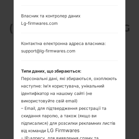
LG GW525G
Власник та контролер даних
Lg-firmwares.com
(LGGW525G) З СЕРІЇ LG
BREEZE
Контактна електронна адреса власника:
support@lg-firmwares.com
Типи даних, що збираються:
Персональні дані, які збираються, охоплюють
2.8 in (~39.5%
-
наступне: Ім’я користувача, унікальний
співвідношення
-
ідентифікатор на нашому сайті (не
екрану до тіла)
використовуйте свій email)
240 x 400 пікселів
– Email, для підтвердження реєстрації та
(~167 щільність
скидання паролю, а також (якщо ви
пікселів на дюйм)
підписалися) для розсилки рекламних листів
LG Firmwares
від команди
– IP-адресу, для виявлення спаму та