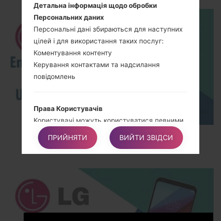
Детальна інформація щодо обробки
Персональних даних
Персональні дані збираються для наступних
цілей і для використання таких послуг:
Коментування контенту
Керування контактами та надсилання
повідомлень
Права Користувачів
Користувачі можуть користуватися певними
правами щодо своїх Даних, що обробляються
How to Enable Developer Options & USB
ПРИЙНЯТИ
ВИЙТИ ЗВІДСИ
Власником.
Debugging on LG ?
Зокрема, Користувачі мають право:
Скасувати свою згоду в будь-який час.
Користувачі мають право скасувати свою
згоду, якщо раніше вони давали згоду на