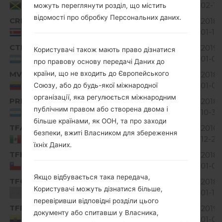
MiB
02-11
Jamaica
можуть переглянути розділ, що містить
відомості про обробку Персональних даних.
CRI
V10A_03.kdz
91.99
2018-
Unknown
MiB
01-10
Costa Rica
CTI
V10A_03.kdz
93.08
2019-
Користувачі також мають право дізнатися
Unknown
MiB
01-03
Argentina
про правову основу передачі Даних до
MVN
країни, що не входить до Європейського
V10A_02.kdz
91.84
2018-
Unknown
MiB
01-06
Venezuela
Союзу, або до будь-якої міжнародної
організації, яка регулюється міжнародним
PRN
V10A_04.kdz
93.56
2018-
Unknown
публічним правом або створена двома і
MiB
10-31
Argentina
більше країнами, як ООН, та про заходи
TFA
V10A_00.kdz
95.54
2016-
Unknown
безпеки, вжиті Власником для збереження
MiB
12-20
Mexico
їхніх Даних.
TFH
V10A_03.kdz
2018-
Unknown
95.4 MiB
01-06
Chile
Якщо відбувається така передача,
TFO
V10A_01.kdz
2018-
Unknown
95.8 MiB
Користувачі можуть дізнатися більше,
01-10
Unknown
перевіривши відповідні розділи цього
TFR
V10A_01.kdz
96.17
2019-
документу або спитавши у Власника,
Unknown
MiB
01-03
Ecuador