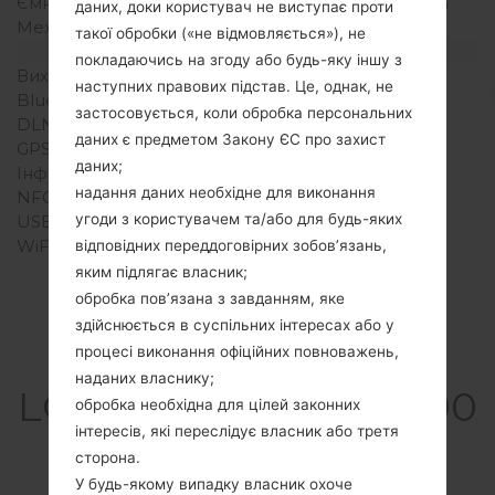
Ємність акумулятора
Зємний Li-Ion 900 mAh
даних, доки користувач не виступає проти
Механічна клавіатура
-
такої обробки («не відмовляється»), не
Інтерфейси
покладаючись на згоду або будь-яку іншу з
Вихід для аудіо
-
наступних правових підстав. Це, однак, не
Bluetooth
Версія 2.1, A2DP
застосовується, коли обробка персональних
DLNA
Ні
даних є предметом Закону ЄС про захист
GPS
-
даних;
Інфрачервоний порт
Ні
надання даних необхідне для виконання
NFC
Ні
угоди з користувачем та/або для будь-яких
USB
microUSB 2.0
WiFi
-
відповідних переддоговірних зобов’язань,
яким підлягає власник;
обробка пов’язана з завданням, яке
здійснюється в суспільних інтересах або у
процесі виконання офіційних повноважень,
Статті
наданих власнику;
LGGS390GO1(LGGS390
обробка необхідна для цілей законних
інтересів, які переслідує власник або третя
GO1) akaLG Prime
сторона.
У будь-якому випадку власник охоче