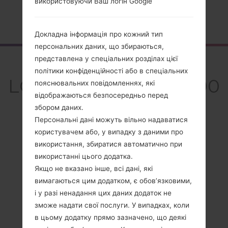
використовуючи Ваш логін Google
Головна
→
Серія
→
LG Prime
→
LGGS390GO1
Докладна інформація про кожний тип
персональних даних, що збираються,
представлена у спеціальних розділах цієї
Огляд
політики конфіденційності або в спеціальних
LGGS390GO1(LGGS390
пояснювальних повідомленнях, які
відображаються безпосередньо перед
GO1) akaLG Prime
збором даних.
Персональні дані можуть вільно надаватися
користувачем або, у випадку з даними про
використання, збиратися автоматично при
використанні цього додатка.
Порівняти
Якщо не вказано інше, всі дані, які
вимагаються цим додатком, є обов’язковими,
і у разі ненадання цих даних додаток не
зможе надати свої послуги. У випадках, коли
в цьому додатку прямо зазначено, що деякі