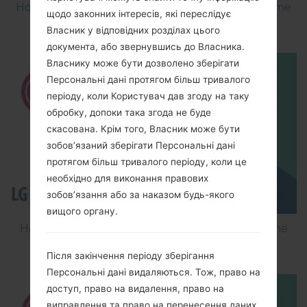
How to Factory Reset through menu on LG Prime
щодо законних інтересів, які переслідує
GS390?
Власник у відповідних розділах цього
документа, або звернувшись до Власника.
Власнику може бути дозволено зберігати
Персональні дані протягом більш тривалого
періоду, коли Користувач дав згоду на таку
обробку, допоки така згода не буде
скасована. Крім того, Власник може бути
зобов’язаний зберігати Персональні дані
протягом більш тривалого періоду, коли це
необхідно для виконання правових
зобов’язання або за наказом будь-якого
вищого органу.
How to Flash Stock Firmware on LG Smartphone
using LG Flash Tool 2014?
Після закінчення періоду зберігання
Персональні дані видаляються. Тож, право на
доступ, право на видалення, право на
виправлення та право на перенесення даних