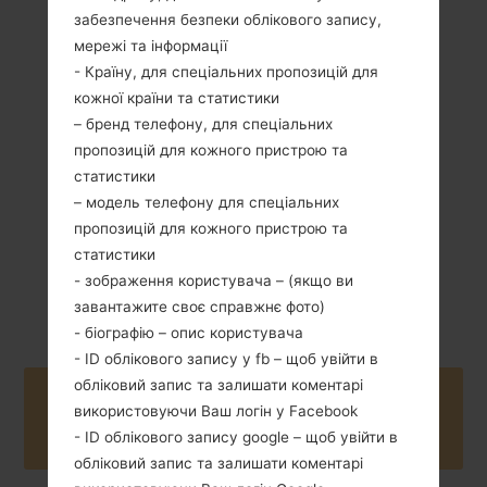
забезпечення безпеки облікового запису,
мережі та інформації
- Країну, для спеціальних пропозицій для
89 грам (3.14
Зємний Li-Ion 900
кожної країни та статистики
унції)
mAh
– бренд телефону, для спеціальних
пропозицій для кожного пристрою та
статистики
– модель телефону для спеціальних
пропозицій для кожного пристрою та
статистики
Жовтень, 2010
- зображення користувача – (якщо ви
Unknown
завантажите своє справжнє фото)
- біографію – опис користувача
- ID облікового запису у fb – щоб увійти в
обліковий запис та залишати коментарі
Buy accessories on Amazon
використовуючи Ваш логін у Facebook
- ID облікового запису google – щоб увійти в
обліковий запис та залишати коментарі