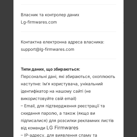
LG GS390GO1
Власник та контролер даних
Lg-firmwares.com
(LGGS390GO1) З СЕРІЇ
LG PRIME
Контактна електронна адреса власника:
support@lg-firmwares.com
Типи даних, що збираються:
Персональні дані, які збираються, охоплюють
3.0 in (~44.9%
-
наступне: Ім’я користувача, унікальний
співвідношення
-
ідентифікатор на нашому сайті (не
екрану до тіла)
використовуйте свій email)
240 x 400 пікселів
– Email, для підтвердження реєстрації та
(~155 щільність
скидання паролю, а також (якщо ви
пікселів на дюйм)
підписалися) для розсилки рекламних листів
LG Firmwares
від команди
– IP-адресу, для виявлення спаму та