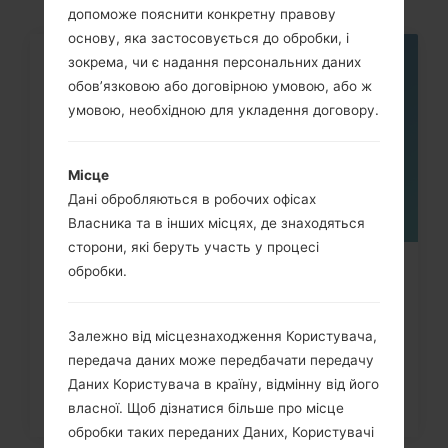
допоможе пояснити конкретну правову
основу, яка застосовується до обробки, і
зокрема, чи є надання персональних даних
06
ТРАВ.
обов’язковою або договірною умовою, або ж
умовою, необхідною для укладення договору.
Місце
Дані обробляються в робочих офісах
Власника та в інших місцях, де знаходяться
сторони, які беруть участь у процесі
обробки.
Як видалити усі дані з телефону
через меню на LG Cooky,...
Залежно від місцезнаходження Користувача,
передача даних може передбачати передачу
Даних Користувача в країну, відмінну від його
власної. Щоб дізнатися більше про місце
обробки таких переданих Даних, Користувачі