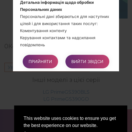
Детальна інформація щодо обробки
Персональних даних
Персональні дані збираються для наступних
цілей і для використання таких послуг:
TOP 5 SECRET CODES for LG!
Коментування контенту
Керування контактами та надсилання
повідомлень
0
Коментарі
ПРИЙНЯТИ
ВИЙТИ ЗВІДСИ
Права Користувачів
Увійти
щоб залишити коментар.
Користувачі можуть користуватися певними
правами щодо своїх Даних, що обробляються
Інші моделі з цієї серії
Власником.
LG PrimeGS390BLS
LG PrimeGS390GO
Зокрема, Користувачі мають право:
Скасувати свою згоду в будь-який час.
ДЛЯ БЛОГЕРІВ ТА ЖУРНАЛІСТІВ
НОВИНИ
This website uses cookies to ensure you get
Користувачі мають право скасувати свою
ПОРІВНЯТИ
КОНТАКТИ
ПРИВАТНІСТЬ
the best experience on our website.
згоду, якщо раніше вони давали згоду на
УМОВИ ВИКОРИСТАННЯ