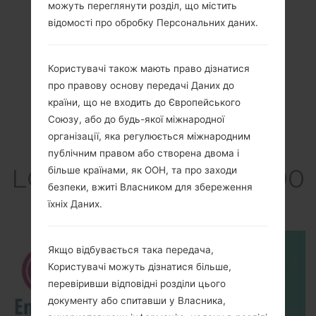
можуть переглянути розділ, що містить
відомості про обробку Персональних даних.
Користувачі також мають право дізнатися
про правову основу передачі Даних до
країни, що не входить до Європейського
Союзу, або до будь-якої міжнародної
організації, яка регулюється міжнародним
Відео
публічним правом або створена двома і
LGGS390GO1(LGGS390
більше країнами, як ООН, та про заходи
безпеки, вжиті Власником для збереження
GO1) akaLG Prime
їхніх Даних.
Якщо відбувається така передача,
Користувачі можуть дізнатися більше,
перевіривши відповідні розділи цього
документу або спитавши у Власника,