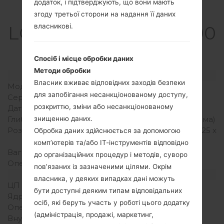
додаток, і підтверджують, що вони мають
Специфікація
згоду третьої сторони на надання її даних
власникові.
LGGS390GO1(LGGS390
GO1) akaLG Prime
Спосіб і місце обробки даних
Методи обробки
Модель та її характеристики
Власник вживає відповідних заходів безпеки
Модель
LGGS390GO1
для запобігання несанкціонованому доступу,
Серія
LG Prime
розкриттю, зміни або несанкціонованому
Дата випуску
Жовтень, 2010
знищенню даних.
Глибина
12.7 міліметрів (0.5 дюйма)
Розміри (ширина/висота)
108 x 52.8 міліметрів (4.25 x
Обробка даних здійснюється за допомогою
2.08 дюйма)
комп’ютерів та/або ІТ-інструментів відповідно
Вага
89 грам (3.14 унції)
до організаційних процедур і методів, суворо
Операційна система
-
пов’язаних із зазначеними цілями. Окрім
Апаратне забезпечення
власника, у деяких випадках дані можуть
ЦП (процесор)
-
бути доступні деяким типам відповідальних
Ядра процесора
-
осіб, які беруть участь у роботі цього додатку
Оперативна память
-
(адміністрація, продажі, маркетинг,
Внутрішня память
48MB