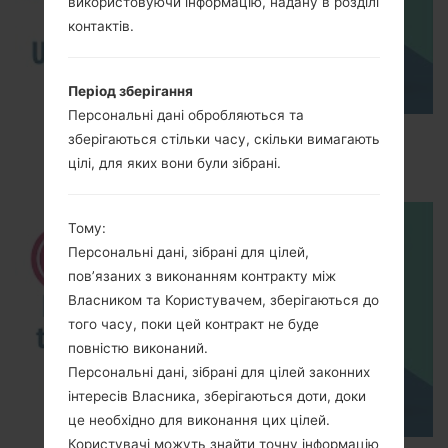
використовуючи інформацію, надану в розділі
контактів.
Період зберігання
Персональні дані обробляються та
How to Enable Developer Options & USB
зберігаються стільки часу, скільки вимагають
Debugging on LG ?
цілі, для яких вони були зібрані.
Тому:
Персональні дані, зібрані для цілей,
пов’язаних з виконанням контракту між
Власником та Користувачем, зберігаються до
того часу, поки цей контракт не буде
повністю виконаний.
Персональні дані, зібрані для цілей законних
інтересів Власника, зберігаються доти, доки
це необхідно для виконання цих цілей.
Користувачі можуть знайти точну інформацію