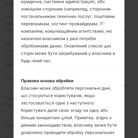
юридична, системна адміністрація), або
Зовнішня память
microSD, до 16 GB
зовнішнім сторонам (наприклад, стороннім
Мережа та дані
постачальникам технічних послуг, поштовим
Кількість місць для сім
1 Міні SIM
карт
перевізникам, хостинг-провайдерам, ІТ-
2G
GSM 850/900/1800/1900
компаніям, комунікаційним агентствам), які
MHz
назначені власником у разі потреби
3G
-
обробниками даних. Оновлений список цих
(4G) LTE
-
сторін може бути затребуваний у власника в
5G network
-
будь-який час.
Дані
GPRS,EDGE
Дисплей
Розмір екрану
3.0 in (~44.9%
Правова основа обробки
співвідношення екрану
Власник може обробляти персональні дані,
до тіла)
що стосуються користувачів, якщо
Тип екрану
TFT
застосовується одне з наступного:
Розширення екрану
240 x 400 пікселів (~155
Користувачі дали свою згоду на одну або
щільність пікселів на
більше конкретних цілей. Примітка: згідно з
дюйм)
Кольори екрану
256K кольорів
деяким законодавством, власнику може бути
Акамулятор і клавіатура
дозволено проводити обробку персональних