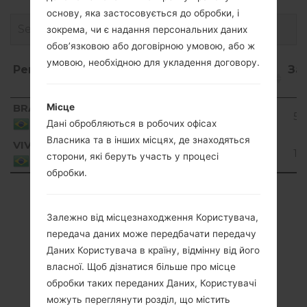
основу, яка застосовується до обробки, і
зокрема, чи є надання персональних даних
обов’язковою або договірною умовою, або ж
умовою, необхідною для укладення договору.
Регіон
Назва
ОС
Розмір
Дата
За
файлу
Регіон
Назва
ОС
Розмір
Дата
З
BRA
Місце
V10B_01.kdz
171.36
2018-
Unknown
5Р
файлу
MiB
04-13
Brazil
Дані обробляються в робочих офісах
Власника та в інших місцях, де знаходяться
VIV
V10A_02.kdz
154.98
2018-
Unknown
1Р
сторони, які беруть участь у процесі
MiB
04-13
Brazil
обробки.
Showing 1 to 2 of 2 entries
Залежно від місцезнаходження Користувача,
Previous
1
Next
передача даних може передбачати передачу
Даних Користувача в країну, відмінну від його
власної. Щоб дізнатися більше про місце
обробки таких переданих Даних, Користувачі
можуть переглянути розділ, що містить