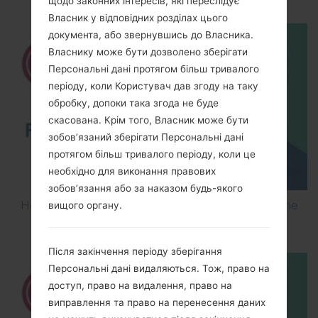
щодо законних інтересів, які переслідує
Власник у відповідних розділах цього
документа, або звернувшись до Власника.
Власнику може бути дозволено зберігати
Персональні дані протягом більш тривалого
періоду, коли Користувач дав згоду на таку
обробку, допоки така згода не буде
скасована. Крім того, Власник може бути
зобов’язаний зберігати Персональні дані
протягом більш тривалого періоду, коли це
необхідно для виконання правових
зобов’язання або за наказом будь-якого
How to Flash Stock Firmware on LG Smartphone
вищого органу.
using LG UP?
Після закінчення періоду зберігання
Персональні дані видаляються. Тож, право на
доступ, право на видалення, право на
виправлення та право на перенесення даних