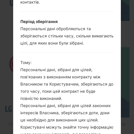
контактів.
Період зберігання
How to Enable Developer Options & USB
Персональні дані обробляються та
Debugging on LG ?
зберігаються стільки часу, скільки вимагають
цілі, для яких вони були зібрані.
Тому:
Персональні дані, зібрані для цілей,
пов’язаних з виконанням контракту між
Власником та Користувачем, зберігаються до
того часу, поки цей контракт не буде
повністю виконаний.
Персональні дані, зібрані для цілей законних
інтересів Власника, зберігаються доти, доки
це необхідно для виконання цих цілей.
How to Flash Stock Firmware on LG Smartphone
Користувачі можуть знайти точну інформацію
using LG Flash Tool 2014?