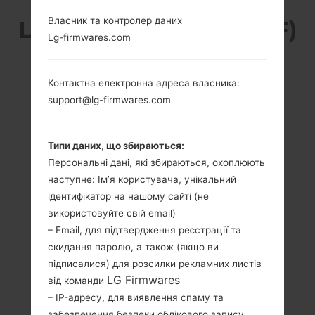
Власник та контролер даних
LG GD880F (LGGD880F)
Lg-firmwares.com
З СЕРІЇ LG MINI
Контактна електронна адреса власника:
support@lg-firmwares.com
Типи даних, що збираються:
3.2 in (~58.1%
-
Персональні дані, які збираються, охоплюють
співвідношення
-
наступне: Ім’я користувача, унікальний
екрану до тіла)
ідентифікатор на нашому сайті (не
480 x 854 пікселів
використовуйте свій email)
(~306 щільність
– Email, для підтвердження реєстрації та
пікселів на дюйм)
скидання паролю, а також (якщо ви
підписалися) для розсилки рекламних листів
LG Firmwares
від команди
– IP-адресу, для виявлення спаму та
забезпечення безпеки облікового запису,