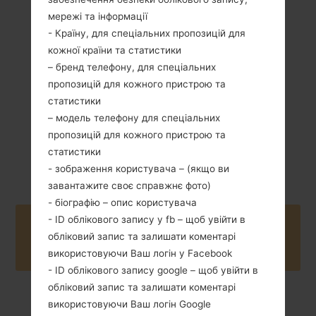
мережі та інформації
99 грам (3.49
Зємний Li-Ion
- Країну, для спеціальних пропозицій для
унції)
1000 mAh
кожної країни та статистики
– бренд телефону, для спеціальних
пропозицій для кожного пристрою та
статистики
– модель телефону для спеціальних
пропозицій для кожного пристрою та
Квітень, 2010
статистики
Unknown
- зображення користувача – (якщо ви
завантажите своє справжнє фото)
- біографію – опис користувача
- ID облікового запису у fb – щоб увійти в
Buy accessories on Amazon
обліковий запис та залишати коментарі
використовуючи Ваш логін у Facebook
- ID облікового запису google – щоб увійти в
обліковий запис та залишати коментарі
використовуючи Ваш логін Google
Головна
→
Серія
→
LG Mini
→
LGGD880F