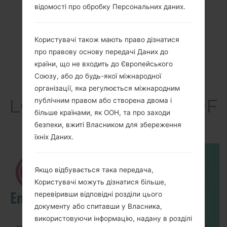
відомості про обробку Персональних даних.
Користувачі також мають право дізнатися
про правову основу передачі Даних до
країни, що не входить до Європейського
Союзу, або до будь-якої міжнародної
Відео
організації, яка регулюється міжнародним
LGGD880F(LGGD880F
публічним правом або створена двома і
більше країнами, як ООН, та про заходи
) akaLG Mini
безпеки, вжиті Власником для збереження
їхніх Даних.
Якщо відбувається така передача,
Користувачі можуть дізнатися більше,
перевіривши відповідні розділи цього
документу або спитавши у Власника,
використовуючи інформацію, надану в розділі