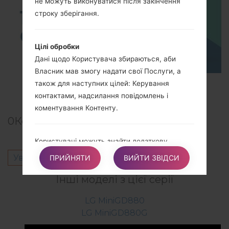
не можуть виконуватися після закінчення
строку зберігання.
Цілі обробки
Дані щодо Користувача збираються, аби
Власник мав змогу надати свої Послуги, а
також для наступних цілей: Керування
TOP 5 SECRET CODES for LG!
контактами, надсилання повідомлень і
коментування Контенту.
0
Коментарі
Користувачі можуть знайти додаткову
детальну інформацію про цілі обробки та
Увійти
щоб залишити коментар.
ПРИЙНЯТИ
ВИЙТИ ЗВІДСИ
конкретні Персональні дані, що
Інші моделі з цієї серії
використовуються для кожної мети, у
відповідних розділах цього документа.
LG MiniGD880
LG MiniGD880G
Детальна інформація щодо обробки