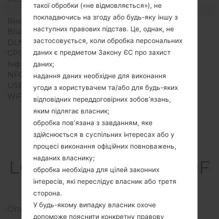
такої обробки («не відмовляється»), не
Інтерфейси
покладаючись на згоду або будь-яку іншу з
Вихід для аудіо
-
наступних правових підстав. Це, однак, не
Bluetooth
Версія 2.1, A2DP
застосовується, коли обробка персональних
DLNA
Ні
GPS
Так, A-GPS
даних є предметом Закону ЄС про захист
Інфрачервоний порт
Ні
даних;
NFC
Ні
надання даних необхідне для виконання
USB
microUSB 2.0 2.0
угоди з користувачем та/або для будь-яких
WiFi
Wi-Fi 802.11b/g
відповідних переддоговірних зобов’язань,
яким підлягає власник;
обробка пов’язана з завданням, яке
здійснюється в суспільних інтересах або у
Прошивки
процесі виконання офіційних повноважень,
наданих власнику;
LGGD880F(LGGD880F
обробка необхідна для цілей законних
) akaLG Mini
інтересів, які переслідує власник або третя
сторона.
У будь-якому випадку власник охоче
Описання регіонів прошивок телефонів LG
допоможе пояснити конкретну правову