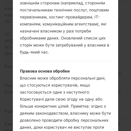
Мережа та дані
зовнішнім сторонам (наприклад, стороннім
Кількість місць для сім
1 Міні SIM
постачальникам технічних послуг, поштовим
карт
перевізникам, хостинг-провайдерам, ІТ-
2G
GSM 850/900/1800/1900
компаніям, комунікаційним агентствам), які
MHz
назначені власником у разі потреби
3G
UMTS 900/2100 MHz
обробниками даних. Оновлений список цих
(4G) LTE
-
сторін може бути затребуваний у власника в
5G network
-
будь-який час.
Дані
GSM,HSPA,EDGE
Дисплей
Розмір екрану
3.2 in (~58.1%
Правова основа обробки
співвідношення екрану
Власник може обробляти персональні дані,
до тіла)
Тип екрану
TFT
що стосуються користувачів, якщо
Розширення екрану
480 x 854 пікселів (~306
застосовується одне з наступного:
щільність пікселів на
Користувачі дали свою згоду на одну або
дюйм)
більше конкретних цілей. Примітка: згідно з
Кольори екрану
256K кольорів
деяким законодавством, власнику може бути
Акамулятор і клавіатура
дозволено проводити обробку персональних
Ємність акумулятора
Зємний Li-Ion 1000 mAh
даних, доки користувач не виступає проти
Механічна клавіатура
-