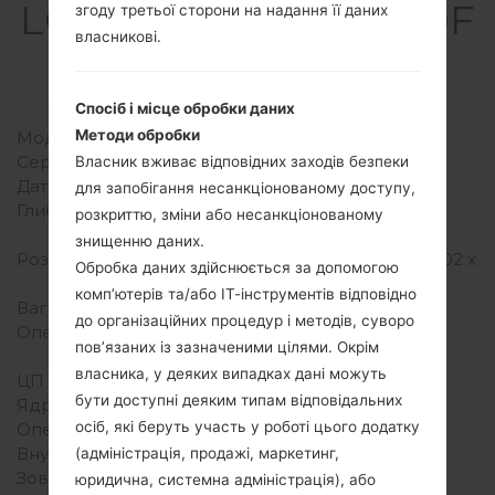
LGGD880F(LGGD880F
згоду третьої сторони на надання її даних
власникові.
) akaLG Mini
Спосіб і місце обробки даних
Модель та її характеристики
Методи обробки
Модель
LGGD880F
Серія
LG Mini
Власник вживає відповідних заходів безпеки
Дата випуску
Квітень, 2010
для запобігання несанкціонованому доступу,
Глибина
10.6 міліметрів (0.42
розкриттю, зміни або несанкціонованому
дюйма)
знищенню даних.
Розміри (ширина/висота)
102 x 47.6 міліметрів (4.02 x
Обробка даних здійснюється за допомогою
1.87 дюйма)
комп’ютерів та/або ІТ-інструментів відповідно
Вага
99 грам (3.49 унції)
до організаційних процедур і методів, суворо
Операційна система
-
пов’язаних із зазначеними цілями. Окрім
Апаратне забезпечення
власника, у деяких випадках дані можуть
ЦП (процесор)
-
бути доступні деяким типам відповідальних
Ядра процесора
-
осіб, які беруть участь у роботі цього додатку
Оперативна память
-
Внутрішня память
330MB
(адміністрація, продажі, маркетинг,
Зовнішня память
MicroSD, до 32GB
юридична, системна адміністрація), або