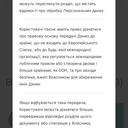
можуть переглянути розділ, що містить
відомості про обробку Персональних даних.
Користувачі також мають право дізнатися
про правову основу передачі Даних до
країни, що не входить до Європейського
Союзу, або до будь-якої міжнародної
організації, яка регулюється міжнародним
публічним правом або створена двома і
більше країнами, як ООН, та про заходи
безпеки, вжиті Власником для збереження
Відео LGE739(LGE739)
їхніх Даних.
akaLG myTouch
Якщо відбувається така передача,
Користувачі можуть дізнатися більше,
перевіривши відповідні розділи цього
документу або спитавши у Власника,