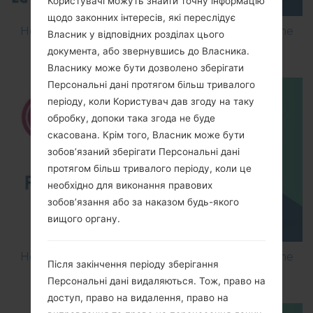
Користувачі можуть знайти точну інформацію
щодо законних інтересів, які переслідує
How to Flash Stock Firmware on LG Smartphone
Власник у відповідних розділах цього
using LG Flash Tool 2014?
документа, або звернувшись до Власника.
Власнику може бути дозволено зберігати
Персональні дані протягом більш тривалого
періоду, коли Користувач дав згоду на таку
обробку, допоки така згода не буде
скасована. Крім того, Власник може бути
зобов’язаний зберігати Персональні дані
протягом більш тривалого періоду, коли це
необхідно для виконання правових
зобов’язання або за наказом будь-якого
вищого органу.
How to Flash Stock Firmware on LG Smartphone
Після закінчення періоду зберігання
using LG UP?
Персональні дані видаляються. Тож, право на
доступ, право на видалення, право на