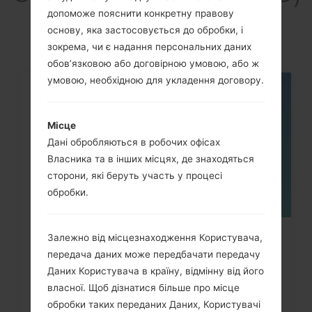
akaLG myTouch
допоможе пояснити конкретну правову
основу, яка застосовується до обробки, і
зокрема, чи є надання персональних даних
обов’язковою або договірною умовою, або ж
умовою, необхідною для укладення договору.
05
ТРАВ.
Місце
Дані обробляються в робочих офісах
Власника та в інших місцях, де знаходяться
сторони, які беруть участь у процесі
обробки.
Залежно від місцезнаходження Користувача,
Як видалити усі дані з телефона
передача даних може передбачати передачу
LG Optimus, Vu, Lucid,...
Даних Користувача в країну, відмінну від його
власної. Щоб дізнатися більше про місце
обробки таких переданих Даних, Користувачі