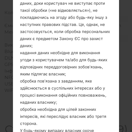
даних, доки користувач не виступає проти
дюйм)
такої обробки («не відмовляється»), не
Кольори екрану
16M кольорів
покладаючись на згоду або будь-яку іншу з
Акамулятор і клавіатура
наступних правових підстав. Це, однак, не
Ємність акумулятора
Зємний Li-Ion 1500 mAh
Механічна клавіатура
-
застосовується, коли обробка персональних
Інтерфейси
даних є предметом Закону ЄС про захист
Вихід для аудіо
3.5mm jack
даних;
Bluetooth
Версія 3.0, A2DP, EDR
надання даних необхідне для виконання
DLNA
Так
угоди з користувачем та/або для будь-яких
GPS
Так, A-GPS
відповідних переддоговірних зобов’язань,
Інфрачервоний порт
Ні
яким підлягає власник;
NFC
Ні
обробка пов’язана з завданням, яке
USB
microUSB 2.0
здійснюється в суспільних інтересах або у
WiFi
Wi-Fi802.11b/g/n, UMA,
процесі виконання офіційних повноважень,
hotspot
наданих власнику;
обробка необхідна для цілей законних
інтересів, які переслідує власник або третя
сторона.
Статті LGE739(LGE739)
У будь-якому випадку власник охоче