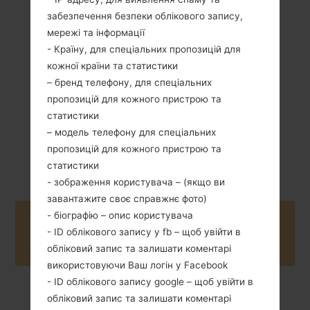
забезпечення безпеки облікового запису,
108 грам (5.64
Зємний Li-Ion
мережі та інформації
унції)
1500 mAh
- Країну, для спеціальних пропозицій для
кожної країни та статистики
– бренд телефону, для спеціальних
пропозицій для кожного пристрою та
статистики
– модель телефону для спеціальних
Листопад, 2011
пропозицій для кожного пристрою та
Unknown
статистики
- зображення користувача – (якщо ви
завантажите своє справжнє фото)
- біографію – опис користувача
Buy accessories on Amazon
- ID облікового запису у fb – щоб увійти в
обліковий запис та залишати коментарі
використовуючи Ваш логін у Facebook
- ID облікового запису google – щоб увійти в
обліковий запис та залишати коментарі
Головна
→
Серія
→
LG myTouch
→
LGE739