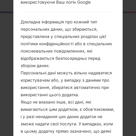
використовуючи Ваш логін Google
Огляд
Докладна інформація про кожний тип
персональних даних, що збираються,
LGE739(LGE739)
представлена у спеціальних розділах цієї
akaLG myTouch
політики конфіденційності або в спеціальних
пояснювальних повідомленнях, які
відображаються безпосередньо перед
збором даних.
Персональні дані можуть вільно надаватися
користувачем або, у випадку з даними про
Порівняти
використання, збиратися автоматично при
використанні цього додатка.
Якщо не вказано інше, всі дані, які
вимагаються цим додатком, є обов’язковими,
і у разі ненадання цих даних додаток не
зможе надати свої послуги. У випадках, коли
в цьому додатку прямо зазначено, що деякі