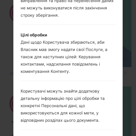
виправлення та право на перенесення даних
не можуть виконуватися після закінчення
строку зберігання.
Цілі обробки
Дані щодо Користувача збираються, аби
Власник мав змогу надати свої Послуги, а
також для наступних цілей: Керування
контактами, надсилання повідомлень і
коментування Контенту.
How to Hard Reset on LG Optimus Vu 2 F200S?
Користувачі можуть знайти додаткову
детальну інформацію про цілі обробки та
конкретні Персональні дані, що
використовуються для кожної мети, у
відповідних розділах цього документа.