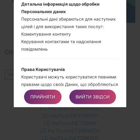
Детальна інформація щодо обробки
Персональних даних
Персональні дані збираються для наступних
цілей і для використання таких послуг:
TOP 5 SECRET CODES for LG!
Коментування контенту
Керування контактами та надсилання
повідомлень
0
Коментарі
Права Користувачів
Увійти
щоб залишити коментар.
Користувачі можуть користуватися певними
правами щодо своїх Даних, що обробляються
Інші моделі з цієї серії
Власником.
ПРИЙНЯТИ
ВИЙТИ ЗВІДСИ
LG myTouchE739BK
LG myTouchE739BKDU
Зокрема, Користувачі мають право:
LG myTouchE739BKP
Скасувати свою згоду в будь-який час.
LG myTouchE739KW
Користувачі мають право скасувати свою
LG myTouchE739KWDU
згоду, якщо раніше вони давали згоду на
LG myTouchE739KWP