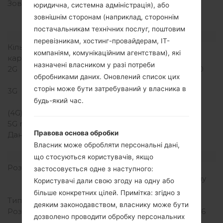
Зовнішня память
microSD, до 32 GB
юридична, системна адміністрація), або
(виділений слот), 2 GB
зовнішнім сторонам (наприклад, стороннім
included
постачальникам технічних послуг, поштовим
Мережа та дані
перевізникам, хостинг-провайдерам, ІТ-
Кількість місць для сім
1 Міні SIM
компаніям, комунікаційним агентствам), які
карт
назначені власником у разі потреби
2G
GSM 850/900/1800/1900
обробниками даних. Оновлений список цих
MHz
сторін може бути затребуваний у власника в
3G
HSDPA 900/1900/2100
будь-який час.
MHz
(4G) LTE
-
5G network
-
Правова основа обробки
Дані
GPRS, EDGE, HSDPA,
UMTS
Власник може обробляти персональні дані,
Дисплей
що стосуються користувачів, якщо
Розмір екрану
3.8 in (~52.6%
застосовується одне з наступного:
співвідношення екрану
Користувачі дали свою згоду на одну або
до тіла)
більше конкретних цілей. Примітка: згідно з
Тип екрану
AMOLED
деяким законодавством, власнику може бути
Розширення екрану
480 x 800 пікселів (~246
дозволено проводити обробку персональних
щільність пікселів на