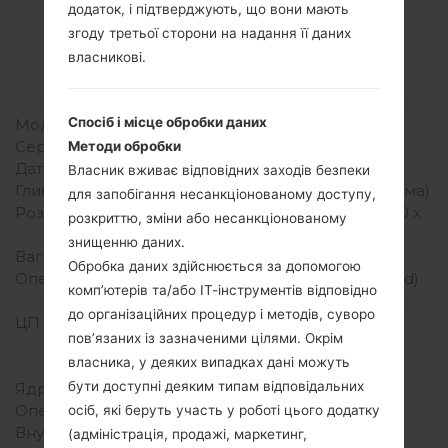
LGE739(LGE739)
додаток, і підтверджують, що вони мають
згоду третьої сторони на надання її даних
akaLG myTouch
власникові.
Модель та її характеристики
Спосіб і місце обробки даних
Модель
LGE739
Серія
LG myTouch
Методи обробки
Дата випуску
Листопад, 2011
Власник вживає відповідних заходів безпеки
Глибина
10 міліметрів (0.39 дюйма)
для запобігання несанкціонованому доступу,
Розміри (ширина/висота)
122 x 64 міліметрів (4.80 x
розкриттю, зміни або несанкціонованому
2.52 дюйма)
знищенню даних.
Вага
108 грам (5.64 унції)
Обробка даних здійснюється за допомогою
Операційна система
Android 2.3 (Gingerbread)
комп’ютерів та/або ІТ-інструментів відповідно
Апаратне забезпечення
до організаційних процедур і методів, суворо
ЦП (процесор)
1.0 GHz Scorpion
пов’язаних із зазначеними цілями. Окрім
Qualcomm MSM8255
власника, у деяких випадках дані можуть
Snapdragon S2
бути доступні деяким типам відповідальних
Ядра процесора
-
Оперативна память
512MB
осіб, які беруть участь у роботі цього додатку
Внутрішня память
2GB
(адміністрація, продажі, маркетинг,