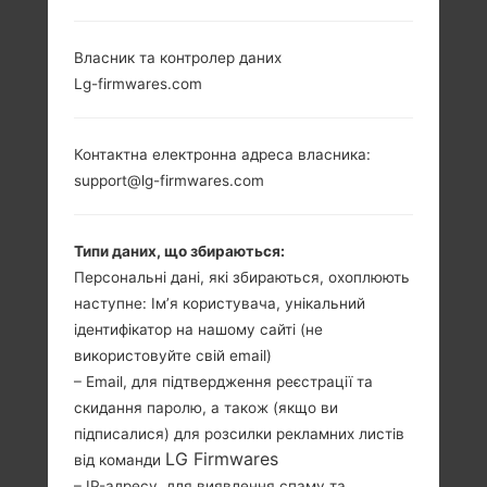
LG E739 (LGE739) З
Власник та контролер даних
Lg-firmwares.com
СЕРІЇ LG MYTOUCH
Контактна електронна адреса власника:
support@lg-firmwares.com
3.8 in (~52.6%
1.0 GHz Scorpion
Типи даних, що збираються:
співвідношення
Qualcomm
Персональні дані, які збираються, охоплюють
екрану до тіла)
MSM8255
наступне: Ім’я користувача, унікальний
Snapdragon S2
480 x 800 пікселів
ідентифікатор на нашому сайті (не
(~246 щільність
512MB
використовуйте свій email)
пікселів на дюйм)
– Email, для підтвердження реєстрації та
скидання паролю, а також (якщо ви
підписалися) для розсилки рекламних листів
LG Firmwares
від команди
– IP-адресу, для виявлення спаму та