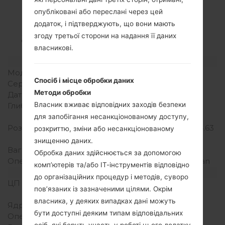
Специфікація
опубліковані або переслані через цей
LGE460F(LGE460F)
додаток, і підтверджують, що вони мають
akaLG Optimus L5 II
згоду третьої сторони на надання її даних
власникові.
Модель та її характеристики
Модель
LGE460F
Спосіб і місце обробки даних
Серія
LG Optimus L5 II
Методи обробки
Дата випуску
Квітень, 2013
Власник вживає відповідних заходів безпеки
Глибина
9.2 міліметрів (0.36
дюйма)
для запобігання несанкціонованому доступу,
Розміри (ширина/висота)
117.5 x 62.2 міліметрів (4.63
розкриттю, зміни або несанкціонованому
x 2.45 дюйма)
знищенню даних.
Вага
103.3 грам (3.63 унції)
Обробка даних здійснюється за допомогою
Операційна система
Android 4.1-4.3 Jelly Bean
комп’ютерів та/або ІТ-інструментів відповідно
Апаратне забезпечення
до організаційних процедур і методів, суворо
ЦП (процесор)
1.0 GHz Cortex-A9
пов’язаних із зазначеними цілями. Окрім
Mediatek MT6575
власника, у деяких випадках дані можуть
Ядра процесора
-
бути доступні деяким типам відповідальних
Оперативна память
512MB