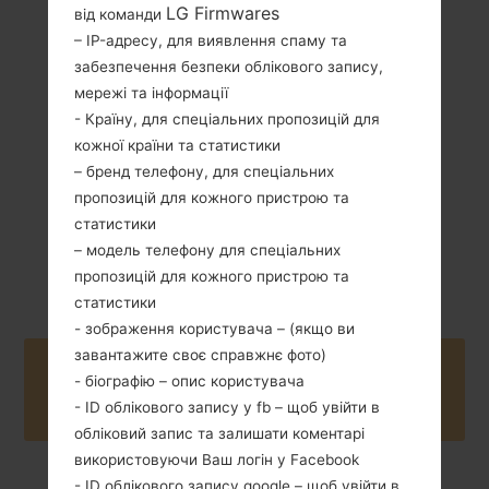
LG Firmwares
від команди
103.3 грам (3.63
– IP-адресу, для виявлення спаму та
Зємний Li-Ion
унції)
1700 mAh
забезпечення безпеки облікового запису,
мережі та інформації
- Країну, для спеціальних пропозицій для
кожної країни та статистики
– бренд телефону, для спеціальних
пропозицій для кожного пристрою та
статистики
Квітень, 2013
Android 4.1-4.3
– модель телефону для спеціальних
Jelly Bean
пропозицій для кожного пристрою та
статистики
- зображення користувача – (якщо ви
завантажите своє справжнє фото)
Buy accessories on Amazon
- біографію – опис користувача
- ID облікового запису у fb – щоб увійти в
обліковий запис та залишати коментарі
використовуючи Ваш логін у Facebook
- ID облікового запису google – щоб увійти в