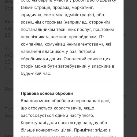
осіб, які беруть участь у роботі цього додатку
Внутрішня память
4GB
(адміністрація, продажі, маркетинг,
Зовнішня память
microSD, до 32 GB
Мережа та дані
юридична, системна адміністрація), або
Кількість місць для сім
1 Мікро SIM
зовнішнім сторонам (наприклад, стороннім
карт
постачальникам технічних послуг, поштовим
2G
GSM 850/900/1800/1900
перевізникам, хостинг-провайдерам, ІТ-
MHz
компаніям, комунікаційним агентствам), які
3G
HSDPA 900/2100 MHz
назначені власником у разі потреби
(4G) LTE
-
обробниками даних. Оновлений список цих
5G network
-
сторін може бути затребуваний у власника в
Дані
GPRS, EDGE, HSDPA,
будь-який час.
UMTS
Дисплей
Розмір екрану
4.0 in (~62.3%
Правова основа обробки
співвідношення екрану
Власник може обробляти персональні дані,
до тіла)
що стосуються користувачів, якщо
Тип екрану
IPS LCD
Розширення екрану
480 x 800 пікселів (~233
застосовується одне з наступного:
щільність пікселів на
Користувачі дали свою згоду на одну або
дюйм)
більше конкретних цілей. Примітка: згідно з
Кольори екрану
16M кольорів