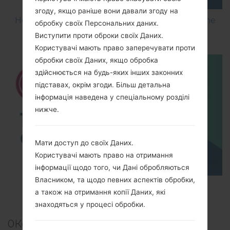
згоду, якщо раніше вони давали згоду на
How to Flash Stock Firmware on LG Smartphone
обробку своїх Персональних даних.
using LG UP?
Виступити проти оброки своїх Даних.
Користувачі мають право заперечувати проти
обробки своїх Даних, якщо обробка
здійснюється на будь-яких інших законних
підставах, окрім згоди. Більш детальна
інформація наведена у спеціальному розділі
нижче.
Мати доступ до своїх Даних.
Користувачі мають право на отримання
інформації щодо того, чи Дані обробляються
Власником, та щодо певних аспектів обробки,
TOP 5 SECRET CODES for LG!
а також на отримання копії Даних, які
знаходяться у процесі обробки.
0
Коментарі