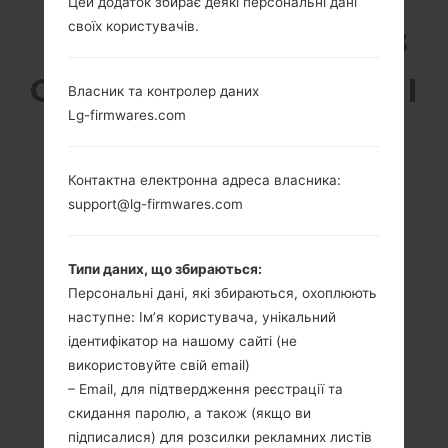
Цей додаток збирає деякі персональні дані
своїх користувачів.
LG E460F (LGE460F) З
СЕРІЇ LG OPTIMUS L5 II
Власник та контролер даних
Lg-firmwares.com
Контактна електронна адреса власника:
support@lg-firmwares.com
4.0 in (~62.3%
1.0 GHz Cortex-A9
співвідношення
Mediatek MT6575
екрану до тіла)
512MB
Типи даних, що збираються:
480 x 800 пікселів
Персональні дані, які збираються, охоплюють
(~233 щільність
наступне: Ім’я користувача, унікальний
пікселів на дюйм)
ідентифікатор на нашому сайті (не
використовуйте свій email)
– Email, для підтвердження реєстрації та
скидання паролю, а також (якщо ви
підписалися) для розсилки рекламних листів