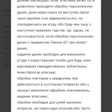
деяким законодавством, власнику може бути
Акамулятор і клавіатура
дозволено проводити обробку персональних
Ємність акумулятора
Зємний Li-Ion 1700 mAh
даних, доки користувач не виступає проти
Механічна клавіатура
-
такої обробки («не відмовляється»), не
Інтерфейси
покладаючись на згоду або будь-яку іншу з
Вихід для аудіо
3.5mm jack
наступних правових підстав. Це, однак, не
Bluetooth
Версія 3.0, A2DP
застосовується, коли обробка персональних
DLNA
Ні
даних є предметом Закону ЄС про захист
GPS
Так, A-GPS
Інфрачервоний порт
Ні
даних;
NFC
Так
надання даних необхідне для виконання
USB
microUSB 2.0
угоди з користувачем та/або для будь-яких
WiFi
Wi-Fi 802.11 a/b/g/n, dual-
відповідних переддоговірних зобов’язань,
band, hotspot
яким підлягає власник;
обробка пов’язана з завданням, яке
здійснюється в суспільних інтересах або у
процесі виконання офіційних повноважень,
Прошивки
наданих власнику;
обробка необхідна для цілей законних
LGE460F(LGE460F)
інтересів, які переслідує власник або третя