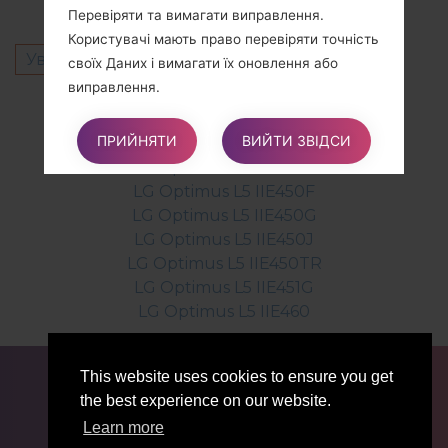
Перевіряти та вимагати виправлення.
Користувачі мають право перевіряти точність
Увійти
щоб залишити коментар.
своїх Даних і вимагати їх оновлення або
виправлення.
Інші моделі з цієї серії
ПРИЙНЯТИ
ВИЙТИ ЗВІДСИ
LG Optimus L5 IIE450
Обмежувати обробку своїх Даних.
LG Optimus L5 IIE450B
Користувачі мають право, за певних
LG Optimus L5 IIE450F
обставин, обмежувати обробку своїх Даних. У
LG Optimus L5 IIE450G
цьому випадку Власник не буде обробляти їх
LG Optimus L5 IIE450J
Дані для будь-яких інших цілей, окрім
LG Optimus L5 IIE450TR
зберігання.
LG Optimus L5 IIE451G
LG Optimus L5 IIE460
Вимагати видалення або вилучення своїх
Даних. Користувачі мають право за певних
ДЛЯ БЛОГЕРІВ ТА ЖУРНАЛІСТІВ
НОВИНИ
This website uses cookies to ensure you get
обставин вимагати від Власника видалення
ПОРІВНЯТИ
КОНТАКТИ
ПРИВАТНІСТЬ
the best experience on our website.
своїх Даних.
УМОВИ ВИКОРИСТАННЯ
Learn more