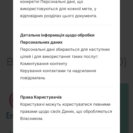
конкретні Персональні дані, що
використовуються для кожної мети, у
відповідних розділах цього документа.
Детальна інформація щодо обробки
Персональних даних
Персональні дані збираються для наступних
цілей і для використання таких послуг:
Відео LGE410(LGE410)
Коментування контенту
akaLG Optimus L1 II
Керування контактами та надсилання
повідомлень
Права Користувачів
Користувачі можуть користуватися певними
правами щодо своїх Даних, що обробляються
Власником.