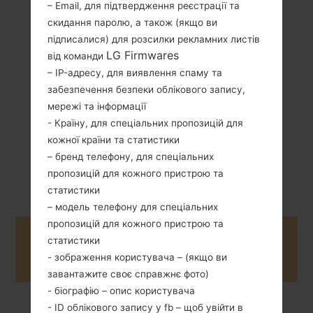
– Email, для підтвердження реєстрації та
105 грам (3.70
скидання паролю, а також (якщо ви
Зємний Li-Ion
унції)
підписалися) для розсилки рекламних листів
1540 mAh
LG Firmwares
від команди
– IP-адресу, для виявлення спаму та
забезпечення безпеки облікового запису,
мережі та інформації
- Країну, для спеціальних пропозицій для
кожної країни та статистики
Квітень, 2013
Android 4.1-4.3
– бренд телефону, для спеціальних
Jelly Bean
пропозицій для кожного пристрою та
статистики
– модель телефону для спеціальних
пропозицій для кожного пристрою та
Buy accessories on Amazon
статистики
- зображення користувача – (якщо ви
завантажите своє справжнє фото)
- біографію – опис користувача
- ID облікового запису у fb – щоб увійти в