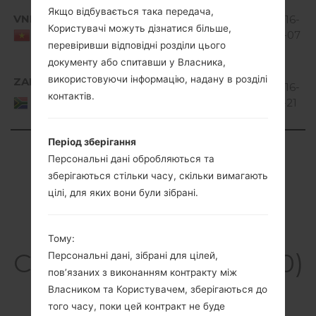
Android
Якщо відбувається така передача,
VNM
V10D_00.kdz
4.1-4.3
527.14
2016-
Користувачі можуть дізнатися більше,
Jelly
MiB
10-07
Viet Nam
перевіривши відповідні розділи цього
Bean
документу або спитавши у Власника,
Android
використовуючи інформацію, надану в розділі
ZAF
V10D_00.kdz
4.1-4.3
504.11
2016-
South
контактів.
Jelly
MiB
12-21
Africa
Bean
Період зберігання
Showing 1 to 9 of 9 entries
Персональні дані обробляються та
зберігаються стільки часу, скільки вимагають
Previous
1
Next
цілі, для яких вони були зібрані.
Тому:
Статті LGE410(LGE410)
Персональні дані, зібрані для цілей,
пов’язаних з виконанням контракту між
akaLG Optimus L1 II
Власником та Користувачем, зберігаються до
того часу, поки цей контракт не буде