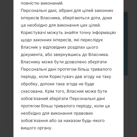
повністю виконаний.
Персональні дані, зібрані для цілей законних
інтересів Власника, зберігаються доти, доки
06
це необхідно для виконання цих цілей.
ТРАВ.
Користувачі можуть знайти точну інформацію
щодо законних інтересів, які переслідує
Власник у відповідних розділах цього
документа, або звернувшись до Власника.
Власнику може бути дозволено зберігати
Персональні дані протягом більш тривалого
періоду, коли Користувач дав згоду на таку
обробку, допоки така згода не буде
Як видалити усі дані з телефону
скасована. Крім того, Власник може бути
через меню на LG Optimus,...
зобов’язаний зберігати Персональні дані
протягом більш тривалого періоду, коли це
необхідно для виконання правових
зобов’язання або за наказом будь-якого
вищого органу.