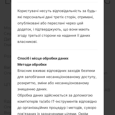
LGE410(LGE410) akaLG
Optimus L1 II
Користувачі несуть відповідальність за будь-
які персональні дані третіх сторін, отримані,
Модель та її характеристики
опубліковані або переслані через цей
Модель
LGE410
додаток, і підтверджують, що вони мають
Серія
LG Optimus L1 II
згоду третьої сторони на надання її даних
Дата випуску
Квітень, 2013
власникові.
Глибина
12.2 міліметрів (0.48
дюйма)
Розміри (ширина/висота)
102.9 x 59.2 міліметрів
Спосіб і місце обробки даних
(4.05 x 2.33 дюйма)
Методи обробки
Вага
105 грам (3.70 унції)
Власник вживає відповідних заходів безпеки
Операційна система
Android 4.1-4.3 Jelly Bean
для запобігання несанкціонованому доступу,
Апаратне забезпечення
розкриттю, зміни або несанкціонованому
ЦП (процесор)
1.0 GHz Cortex-A5
знищенню даних.
Qualcomm MSM7225A-AB
Snapdragon S1
Обробка даних здійснюється за допомогою
Ядра процесора
-
комп’ютерів та/або ІТ-інструментів відповідно
Оперативна память
512MB
до організаційних процедур і методів, суворо
Внутрішня память
4GB
пов’язаних із зазначеними цілями. Окрім