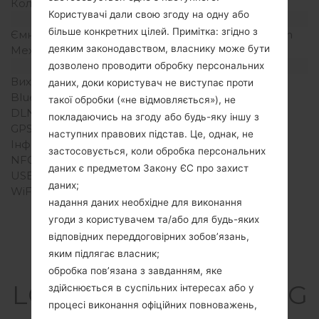
Кольори екрану
256K кольорів
Користувачі дали свою згоду на одну або
Акамулятор і клавіатура
більше конкретних цілей. Примітка: згідно з
Ємність акумулятора
Зємний Li-Ion 1540 mAh
деяким законодавством, власнику може бути
Механічна клавіатура
-
Інтерфейси
дозволено проводити обробку персональних
Вихід для аудіо
3.5mm jack
даних, доки користувач не виступає проти
Bluetooth
Версія 3.0, A2DP
такої обробки («не відмовляється»), не
DLNA
Ні
покладаючись на згоду або будь-яку іншу з
GPS
Так, A-GPS
наступних правових підстав. Це, однак, не
Інфрачервоний порт
Ні
застосовується, коли обробка персональних
NFC
Ні
даних є предметом Закону ЄС про захист
USB
microUSB 2.0
даних;
WiFi
Wi-Fi802.11b/g/n
надання даних необхідне для виконання
угоди з користувачем та/або для будь-яких
відповідних переддоговірних зобов’язань,
яким підлягає власник;
Прошивки
обробка пов’язана з завданням, яке
LGE410(LGE410) akaLG
здійснюється в суспільних інтересах або у
процесі виконання офіційних повноважень,