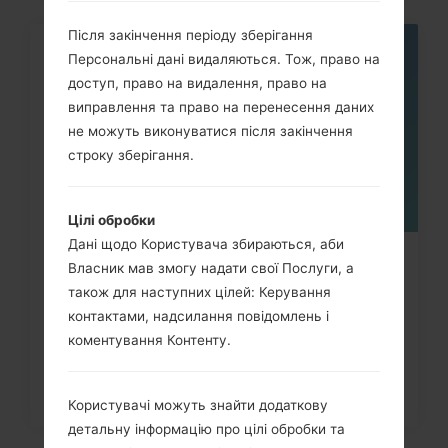
Після закінчення періоду зберігання
Персональні дані видаляються. Тож, право на
10
ЛИП.
доступ, право на видалення, право на
виправлення та право на перенесення даних
не можуть виконуватися після закінчення
строку зберігання.
Цілі обробки
Дані щодо Користувача збираються, аби
Як видалити усі дані з телефона
Власник мав змогу надати свої Послуги, а
також для наступних цілей: Керування
LG Optimus Chat, Optimus...
контактами, надсилання повідомлень і
коментування Контенту.
Користувачі можуть знайти додаткову
детальну інформацію про цілі обробки та