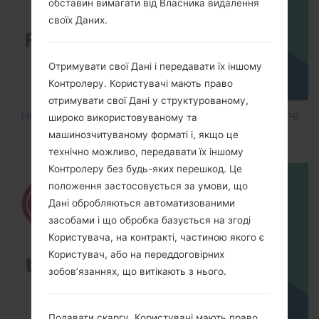
обставин вимагати від Власника видалення
своїх Даних.
Отримувати свої Дані і передавати їх іншому
Контролеру. Користувачі мають право
отримувати свої Дані у структурованому,
How to Flash Stock Firmware on LG Smartphone
широко використовуваному та
using LG UP?
машинозчитуваному форматі і, якщо це
технічно можливо, передавати їх іншому
Контролеру без будь-яких перешкод. Це
положення застосовується за умови, що
Дані обробляються автоматизованими
засобами і що обробка базується на згоді
Користувача, на контракті, частиною якого є
Користувач, або на переддоговірних
зобов’язаннях, що витікають з нього.
Подавати скаргу. Користувачі мають право