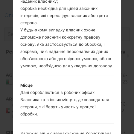
Optimus L1 II
наданих власнику;
обробка необхідна для цілей законних
Описання регіонів прошивок телефонів LG
інтересів, які переслідує власник або третя
сторона.
У будь-якому випадку власник охоче
допоможе пояснити конкретну правову
основу, яка застосовується до обробки, і
Регіон
Назва
ОС
Розмір
Дата
зокрема, чи є надання персональних даних
файлу
обов’язковою або договірною умовою, або ж
умовою, необхідною для укладення договору.
Регіон
Назва
ОС
Розмір
Дата
Android
файлу
AGR
V10F_00.kdz
4.1-4.3
504.14
2016-
Jelly
MiB
07-23
Algeria
Місце
Bean
Дані обробляються в робочих офісах
Android
ARE
Власника та в інших місцях, де знаходяться
V10F_00.kdz
4.1-4.3
504.14
2016-
United
сторони, які беруть участь у процесі
Jelly
MiB
12-21
Arab
обробки.
Emirates
Bean
Android
CIS
V10D_00.kdz
4.1-4.3
485.08
2017-
Залежно від місцезнаходження Користувача,