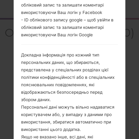
Головна
→
Серія
→
LG Optimus L1 II
→
LGE410
обліковий запис та залишати коментарі
використовуючи Ваш логін у Facebook
- ID облікового запису google – щоб увійти в
обліковий запис та залишати коментарі
Огляд LGE410(LGE410)
використовуючи Ваш логін Google
akaLG Optimus L1 II
Докладна інформація про кожний тип
персональних даних, що збираються,
представлена у спеціальних розділах цієї
політики конфіденційності або в спеціальних
Порівняти
пояснювальних повідомленнях, які
відображаються безпосередньо перед
збором даних.
Персональні дані можуть вільно надаватися
користувачем або, у випадку з даними про
використання, збиратися автоматично при
використанні цього додатка.
Якщо не вказано інше, всі дані, які