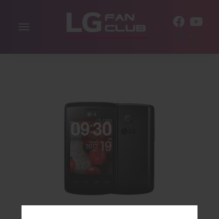
Включити
UK
навігацію