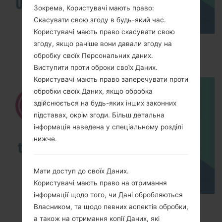
Зокрема, Користувачі мають право:
Скасувати свою згоду в будь-який час.
Користувачі мають право скасувати свою
How to Enable Developer Options & USB
згоду, якщо раніше вони давали згоду на
Debugging on LG ?
обробку своїх Персональних даних.
Виступити проти оброки своїх Даних.
Користувачі мають право заперечувати проти
обробки своїх Даних, якщо обробка
здійснюється на будь-яких інших законних
підставах, окрім згоди. Більш детальна
інформація наведена у спеціальному розділі
нижче.
Мати доступ до своїх Даних.
Користувачі мають право на отримання
інформації щодо того, чи Дані обробляються
How to Factory Reset through menu on LG
Власником, та щодо певних аспектів обробки,
Optimus L1 E410?
а також на отримання копії Даних, які