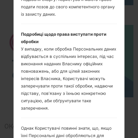
подати позов до свого компетентного органу
How to Hard Reset on LG Optimus L1 E410?
із захисту даних.
Подробиці щодо права виступати проти
обробки
У випадку, коли обробка Персональних даних
відбувається в суспільних інтересах, під час
виконання наданих Власнику офіційних
повноважень, або для цілей законних
інтересів Власника, Користувачі можуть
заперечувати проти такої обробки, надаючи
підставу, пов’язану з їхньою конкретною
ситуацією, аби обґрунтувати таке
TOP 5 SECRET CODES for LG!
заперечення.
0
Коментарі
Однак Користувачі повинні знати, що, якщо
їхні Персональні дані обробляються для