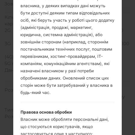
Зовнішня память
microSD, до 32 GB
власника, у деяких випадках дані можуть
Мережа та дані
бути доступні деяким типам відповідальних
Кількість місць для сім
1 Міні SIM
осіб, які беруть участь у роботі цього додатку
карт
(адміністрація, продажі, маркетинг,
2G
GSM 850/900/1800/1900
юридична, системна адміністрація), або
MHz
зовнішнім сторонам (наприклад, стороннім
3G
HSDPA 850/900/1900/2100
постачальникам технічних послуг, поштовим
MHz
(4G) LTE
-
перевізникам, хостинг-провайдерам, ІТ-
5G network
-
компаніям, комунікаційним агентствам), які
Дані
GPRS, EDGE, HSDPA,
назначені власником у разі потреби
UMTS
обробниками даних. Оновлений список цих
Дисплей
сторін може бути затребуваний у власника в
Розмір екрану
3.0 in (~45.8%
будь-який час.
співвідношення екрану
до тіла)
Тип екрану
TFT
Правова основа обробки
Розширення екрану
240 x 320 пікселів (~133
Власник може обробляти персональні дані,
щільність пікселів на
що стосуються користувачів, якщо
дюйм)
застосовується одне з наступного: