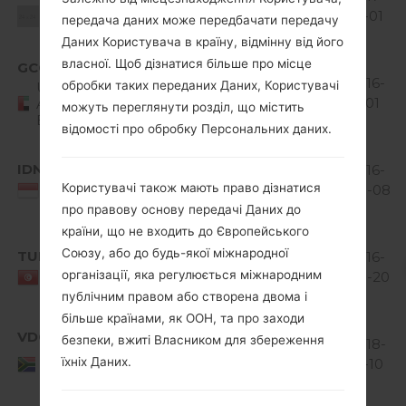
Jelly
MiB
01-01
Unknown
передача даних може передбачати передачу
Bean
Даних Користувача в країну, відмінну від його
Android
власної. Щоб дізнатися більше про місце
GCC
V10F_00.kdz
4.1-4.3
504.14
2016-
обробки таких переданих Даних, Користувачі
United
Jelly
MiB
11-01
Arab
можуть переглянути розділ, що містить
Emirates
Bean
відомості про обробку Персональних даних.
Android
IDN
V10E_00.kdz
4.1-4.3
505.07
2016-
Користувачі також мають право дізнатися
Jelly
MiB
08-08
Indonesia
Bean
про правову основу передачі Даних до
країни, що не входить до Європейського
Android
Союзу, або до будь-якої міжнародної
TUN
V10F_00.kdz
4.1-4.3
504.14
2016-
організації, яка регулюється міжнародним
Jelly
MiB
08-20
Tunisia
Bean
публічним правом або створена двома і
більше країнами, як ООН, та про заходи
Android
VDC
безпеки, вжиті Власником для збереження
V10E_00.kdz
4.1-4.3
506.94
2018-
South
їхніх Даних.
Jelly
MiB
01-10
Africa
Bean