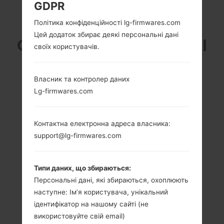
GDPR
LG E410 (LGE410) З
Політика конфіденційності lg-firmwares.com
Цей додаток збирає деякі персональні дані
СЕРІЇ LG OPTIMUS L1 II
своїх користувачів.
Власник та контролер даних
Lg-firmwares.com
3.0 in (~45.8%
1.0 GHz Cortex-A5
співвідношення
Qualcomm
Контактна електронна адреса власника:
екрану до тіла)
MSM7225A-AB
support@lg-firmwares.com
Snapdragon S1
240 x 320 пікселів
(~133 щільність
512MB
пікселів на дюйм)
Типи даних, що збираються:
Персональні дані, які збираються, охоплюють
наступне: Ім’я користувача, унікальний
ідентифікатор на нашому сайті (не
використовуйте свій email)