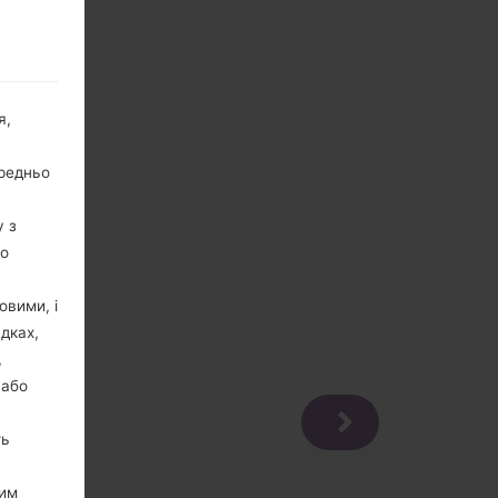
я,
ередньо
у з
го
овими, і
дках,
,
 або
ть
цим