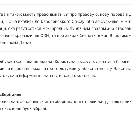
microUSB 2.0
WI-FI 802.11 a/b/g/n/ac
вачі також мають право дізнатися про правову основу передачі 
ни, що не входить до Європейського Союзу, або до будь-якої міжн
ації, яка регулюється міжнародним публічним правом або створе
 більше країнами, як ООН, та про заходи безпеки, вжиті Власнико
и LGD855TR(LGD855TR) 
ння їхніх Даних.
 LG
дбувається така передача, Користувачі можуть дізнатися більше,
ивши відповідні розділи цього документу або спитавши у Власник
товуючи інформацію, надану в розділі контактів.
ОС
Розмір
зберігання
ОС
Розмір
льні дані обробляються та зберігаються стільки часу, скільки в
Unknown
1.16 GiB
я яких вони були зібрані.
Android 6.0.x Marshmallow
1.22 GiB