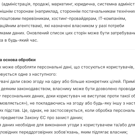
 (адміністрація, продажі, маркетинг, юридична, системна адмініст
нішнім сторонам (наприклад, стороннім постачальникам технічни
ція LGD855TR(LGD855TR
 поштовим перевізникам, хостинг-провайдерам, ІТ-компаніям,
аційним агентствам), які назначені власником у разі потреби
ками даних. Оновлений список цих сторін може бути затребуван
Модель та її характеристики
а в будь-який час.
LGD855TR
LG G3
Червень, 2014
а основа обробки
8.9 міліметрів (0.35 дюйма)
 може обробляти персональні дані, що стосуються користувачів
74.6 x 146.3 міліметрів (2.94
вується одне з наступного:
149 грам (5.22 унції)
вачі дали свою згоду на одну або більше конкретних цілей. Примі
Android 4.4.2 KitKat
з деяким законодавством, власнику може бути дозволено провод
Апаратне забезпечення
 персональних даних, доки користувач не виступає проти такої о
2500 Mhz Qualcomm Snapd
Чотирьохядерний
дмовляється»), не покладаючись на згоду або будь-яку іншу з нас
3GB
х підстав. Це, однак, не застосовується, коли обробка персонал
32GB (24GB доступно корис
 предметом Закону ЄС про захист даних;
microSD, до 128 GB
 даних необхідне для виконання угоди з користувачем та/або для
Мережа та дані
дповідних переддоговірних зобов’язань, яким підлягає власник;