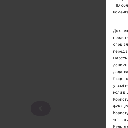
- ID об
комента
Докладн
предста
спеціа
перед з
Персона
даними 
додатка
Якщо не
у разі 
коли в 
Користу
функціо
Користу
зв’язат
Будь-як