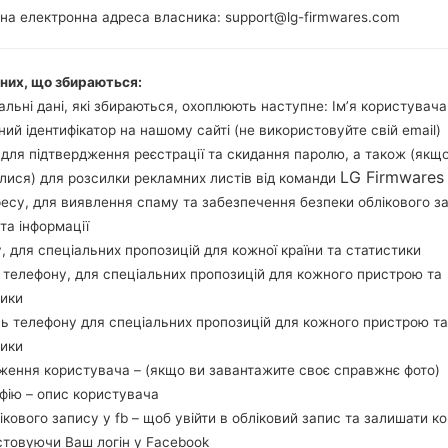
3GB
на електронна адреса власника: support@lg-firmwares.com
аних, що збираються:
Buy accessories on
льні дані, які збираються, охоплюють наступне: Ім’я користувача
ний ідентифікатор на нашому сайті (не використовуйте свій email)
, для підтвердження реєстрації та скидання паролю, а також (якщ
LG Firmwares
лися) для розсилки рекламних листів від команди
Головна
→
Серія
→
LG G3
→
LGD855TR
ресу, для виявлення спаму та забезпечення безпеки облікового з
та інформації
у, для спеціальних пропозицій для кожної країни та статистики
 телефону, для спеціальних пропозицій для кожного пристрою та
тики
LGD855TR(LGD855TR) a
ь телефону для спеціальних пропозицій для кожного пристрою та
тики
ження користувача – (якщо ви завантажите своє справжнє фото)
афію – опис користувача
лікового запису у fb – щоб увійти в обліковий запис та залишати к
стовуючи Ваш логін у Facebook