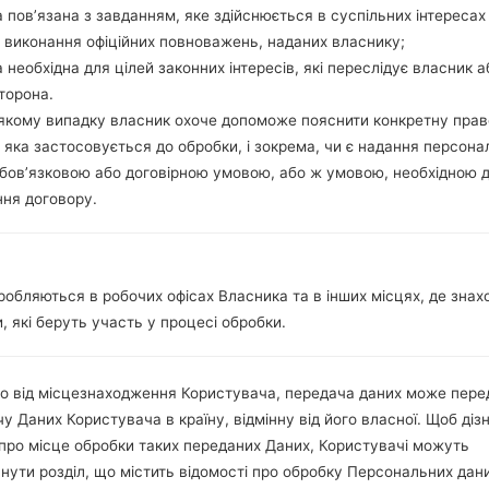
1 Мікро SIM
 пов’язана з завданням, яке здійснюється в суспільних інтересах
GSM 850/900/1900 MHz
 виконання офіційних повноважень, наданих власнику;
UMTS 850/900/1900/2100
 необхідна для цілей законних інтересів, які переслідує власник а
LTE 700/800/900/1800/2100/
торона.
-
-якому випадку власник охоче допоможе пояснити конкретну пра
GPRS, EDGE, UMTS, HSDPA,H
 яка застосовується до обробки, і зокрема, чи є надання персона
Дисплей
5.5″
бов’язковою або договірною умовою, або ж умовою, необхідною 
TFT Super IPS+
ня договору.
1440 x 2392 пікселів
16 million
Акамулятор і клавіатура
Зємний Li-Ion 3000 mAh
робляються в робочих офісах Власника та в інших місцях, де знах
-
, які беруть участь у процесі обробки.
Інтерфейси
3.5mm jack
Версія 4.0, A2DP
о від місцезнаходження Користувача, передача даних може пере
Так
у Даних Користувача в країну, відмінну від його власної. Щоб діз
Так, A-GPS, GeoTagging, GL
про місце обробки таких переданих Даних, Користувачі можуть
Так
нути розділ, що містить відомості про обробку Персональних дани
Так