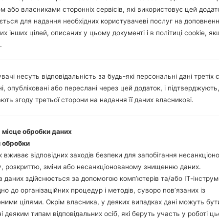
м або власниками сторонніх сервісів, які використовує цей додат
ється для надання необхідних користувачеві послуг на доповнен
их інших цілей, описаних у цьому документі і в політиці cookie, як
.
вачі несуть відповідальність за будь-які персональні дані третіх с
і, опубліковані або переслані через цей додаток, і підтверджують
ють згоду третьої сторони на надання її даних власникові.
і місце обробки даних
 обробки
 вживає відповідних заходів безпеки для запобігання несанкціо
, розкриттю, зміни або несанкціонованому знищенню даних.
 даних здійснюється за допомогою комп’ютерів та/або ІТ-інструм
дно до організаційних процедур і методів, суворо пов’язаних із
ними цілями. Окрім власника, у деяких випадках дані можуть бут
і деяким типам відповідальних осіб, які беруть участь у роботі ць