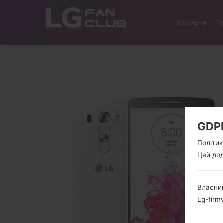
Головна
Т
GDP
Політик
Цей дод
Власник
Lg-firm