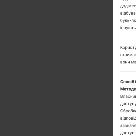
додатко
відбува
будь-як
існують
Користу
отриман
вони ма
Спосіб 
Методи
Власник
доступу
Обробка
відпові
зазначе
доступн