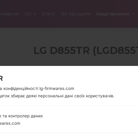
елефони
ОС
Статті
Як прошити
Наші проекти
LG D855TR (LGD855T
5.5″
149 грам 
R
1440 x 2392 пікселів
унції)
а конфіденційності lg-firmwares.com
аток збирає деякі персональні дані своїх користувачів.
2500 Mhz
Unknown
 та контролер даних
Qualcomm
wares.com
Snapdragon
801MSM8975AC