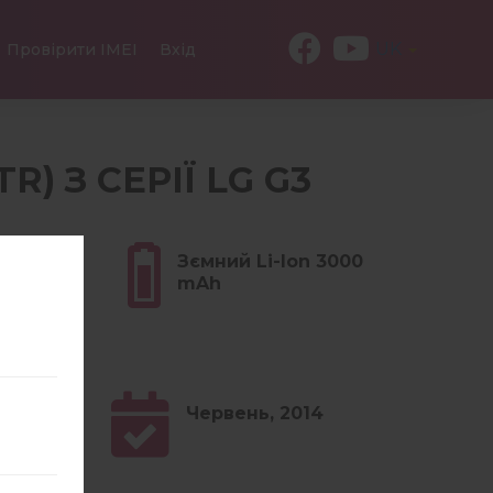
UK
Провірити IMEI
Вхід
R) З СЕРІЇ LG G3
(5.22
Зємний Li-Ion 3000
mAh
Червень, 2014