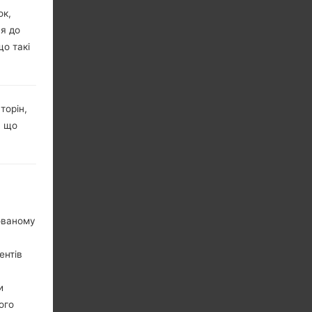
ок,
ня до
що такі
торін,
, що
нованому
ентів
и
ого