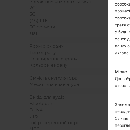
Кількість місць для сім карт
обробка
2G
процесі
3G
обробка
(4G) LTE
третя с
5G network
У будь
Дані
основу,
Розмір екрану
даних о
Тип екрану
укладен
Розширення екрану
Кольори екрану
Місце
Ємність акумулятора
Дані об
Механічна клавіатура
сторони
Вихід для аудіо
Bluetooth
Залежн
DLNA
передач
GPS
більше 
Інфрачервоний порт
перегля
NFC