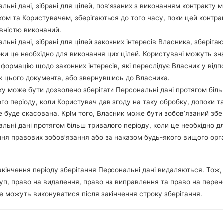
льні дані, зібрані для цілей, пов’язаних з виконанням контракту м
Unknown
1.09 GiB
ом та Користувачем, зберігаються до того часу, поки цей контра
вністю виконаний.
Unknown
1.16 GiB
льні дані, зібрані для цілей законних інтересів Власника, зберіга
оки це необхідно для виконання цих цілей. Користувачі можуть зн
Android 6.0.x Marshmallow
1.22 GiB
нформацію щодо законних інтересів, які переслідує Власник у відп
х цього документа, або звернувшись до Власника.
Unknown
1.09 GiB
у може бути дозволено зберігати Персональні дані протягом біл
го періоду, коли Користувач дав згоду на таку обробку, допоки т
е буде скасована. Крім того, Власник може бути зобов’язаний збе
льні дані протягом більш тривалого періоду, коли це необхідно д
ня правових зобов’язання або за наказом будь-якого вищого орг
 LGD855TR(LGD855TR) a
акінчення періоду зберігання Персональні дані видаляються. Тож,
уп, право на видалення, право на виправлення та право на пере
е можуть виконуватися після закінчення строку зберігання.