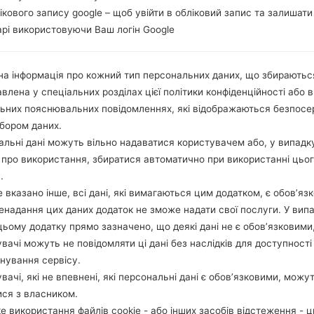
лікового запису google – щоб увійти в обліковий запис та залишати
рі використовуючи Ваш логін Google
а інформація про кожний тип персональних даних, що збираютьс
влена у спеціальних розділах цієї політики конфіденційності або в
льних пояснювальних повідомленнях, які відображаються безпос
бором даних.
льні дані можуть вільно надаватися користувачем або, у випадк
про використання, збиратися автоматично при використанні цьо
.
 вказано інше, всі дані, які вимагаються цим додатком, є обов’язк
ненадання цих даних додаток не зможе надати свої послуги. У випа
цьому додатку прямо зазначено, що деякі дані не є обов’язковими
вачі можуть не повідомляти ці дані без наслідків для доступності
нування сервісу.
вачі, які не впевнені, які персональні дані є обов’язковими, можу
ися з власником.
е використання файлів cookie - або інших засобів відстеження - 