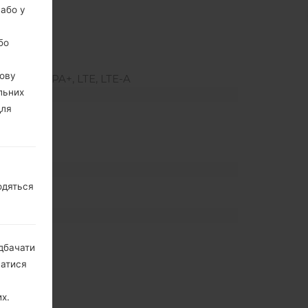
 або у
бо
2600/2300
вову
SUPA, HSPA+, LTE, LTE-A
льних
для
одяться
дбачати
натися
ONASS
х.