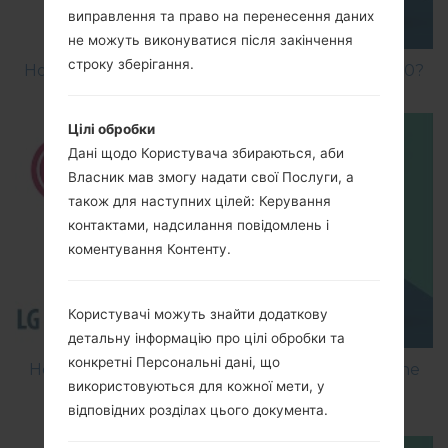
виправлення та право на перенесення даних
не можуть виконуватися після закінчення
строку зберігання.
How to Factory Reset through menu on LG A130?
Цілі обробки
Дані щодо Користувача збираються, аби
Власник мав змогу надати свої Послуги, а
також для наступних цілей: Керування
контактами, надсилання повідомлень і
коментування Контенту.
Користувачі можуть знайти додаткову
детальну інформацію про цілі обробки та
конкретні Персональні дані, що
How to Flash Stock Firmware on LG Smartphone
використовуються для кожної мети, у
using LG Flash Tool 2014?
відповідних розділах цього документа.