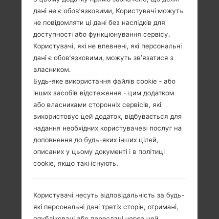
дані не є обов’язковими, Користувачі можуть
не повідомляти ці дані без наслідків для
доступності або функціонування сервісу.
Користувачі, які не впевнені, які персональні
дані є обов’язковими, можуть зв’язатися з
власником.
Будь-яке використання файлів cookie - або
інших засобів відстеження - цим додатком
або власниками сторонніх сервісів, які
використовує цей додаток, відбувається для
надання необхідних користувачеві послуг на
доповнення до будь-яких інших цілей,
описаних у цьому документі і в політиці
cookie, якщо такі існують.
Специфікація
Користувачі несуть відповідальність за будь-
LGA130(LGA130)
які персональні дані третіх сторін, отримані,
опубліковані або переслані через цей