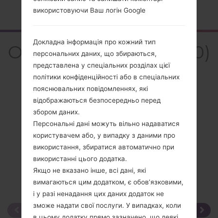
Головна
→
Серія
→
LG Others
→
LGA130
використовуючи Ваш логін Google
Докладна інформація про кожний тип
Огляд LGA130(LGA130)
персональних даних, що збираються,
представлена у спеціальних розділах цієї
політики конфіденційності або в спеціальних
пояснювальних повідомленнях, які
відображаються безпосередньо перед
Порівняти
збором даних.
Персональні дані можуть вільно надаватися
користувачем або, у випадку з даними про
використання, збиратися автоматично при
використанні цього додатка.
Якщо не вказано інше, всі дані, які
вимагаються цим додатком, є обов’язковими,
і у разі ненадання цих даних додаток не
зможе надати свої послуги. У випадках, коли
в цьому додатку прямо зазначено, що деякі