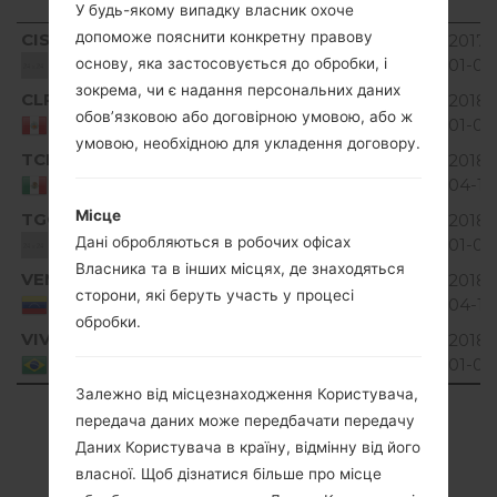
файлу
У будь-якому випадку власник охоче
Регіон
Назва
ОС
Розмір
Дата
допоможе пояснити конкретну правову
CIS
V10I_00.kdz
2017-
Unknown
21.27 MiB
файлу
основу, яка застосовується до обробки, і
01-01
Unknown
зокрема, чи є надання персональних даних
CLP
V10A_02.kdz
2018-
Unknown
22.31 MiB
обов’язковою або договірною умовою, або ж
01-09
Peru
умовою, необхідною для укладення договору.
TCL
V10A_03.kdz
2018-
Unknown
23.17 MiB
04-19
Mexico
Місце
TGO
V10A_01.kdz
2018-
Unknown
21.5 MiB
Дані обробляються в робочих офісах
01-09
Unknown
Власника та в інших місцях, де знаходяться
VEN
V10A_00.kdz
21.96
2018-
Unknown
сторони, які беруть участь у процесі
MiB
04-19
Venezuela
обробки.
VIV
V10A_02.kdz
2018-
Unknown
22.21 MiB
01-05
Brazil
Залежно від місцезнаходження Користувача,
Showing 1 to 6 of 6 entries
передача даних може передбачати передачу
Даних Користувача в країну, відмінну від його
Previous
1
Next
власної. Щоб дізнатися більше про місце