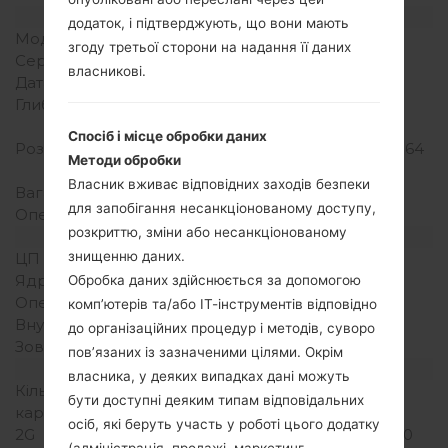
Модель та її характеристики
додаток, і підтверджують, що вони мають
Модель
LGA130
згоду третьої сторони на надання її даних
Серія
LG Others
власникові.
Дата випуску
Вересень, 2010
Глибина
16.9 міліметрів (0.67
дюйма)
Спосіб і місце обробки даних
Розміри (ширина/висота)
92.5 x 47.5 міліметрів (3.64
Методи обробки
x 1.87 дюйма)
Власник вживає відповідних заходів безпеки
Вага
86 грам (3.03 унції)
для запобігання несанкціонованому доступу,
Операційна система
-
розкриттю, зміни або несанкціонованому
Апаратне забезпечення
знищенню даних.
ЦП (процесор)
-
Ядра процесора
-
Обробка даних здійснюється за допомогою
Оперативна память
-
комп’ютерів та/або ІТ-інструментів відповідно
Внутрішня память
5MB
до організаційних процедур і методів, суворо
Зовнішня память
microSD, до 2 GB
пов’язаних із зазначеними цілями. Окрім
Мережа та дані
власника, у деяких випадках дані можуть
Кількість місць для сім
1 Міні SIM
бути доступні деяким типам відповідальних
карт
осіб, які беруть участь у роботі цього додатку
2G
GSM 850/ 900/1800/1900
(адміністрація, продажі, маркетинг,