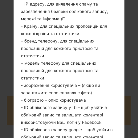
– IP-адресу, для виявлення спаму та
забезпечення безпеки облікового запису,
86 грам (3.03
Зємний Li-Ion 900
мережі та інформації
унції)
mAh
- Країну, для спеціальних пропозицій для
кожної країни та статистики
– бренд телефону, для спеціальних
пропозицій для кожного пристрою та
статистики
– модель телефону для спеціальних
пропозицій для кожного пристрою та
Вересень, 2010
Unknown
статистики
- зображення користувача – (якщо ви
завантажите своє справжнє фото)
- біографію – опис користувача
Buy accessories on Amazon
- ID облікового запису у fb – щоб увійти в
обліковий запис та залишати коментарі
використовуючи Ваш логін у Facebook
- ID облікового запису google – щоб увійти в
обліковий запис та залишати коментарі