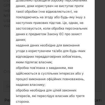
DLNA
Ні
дозволено проводити обробку персональних
GPS
-
даних, доки користувач не виступає проти
Інфрачервоний порт
Ні
такої обробки («не відмовляється»), не
NFC
Ні
покладаючись на згоду або будь-яку іншу з
USB
microUSB 2.0
наступних правових підстав. Це, однак, не
WiFi
-
застосовується, коли обробка персональних
даних є предметом Закону ЄС про захист
даних;
надання даних необхідне для виконання
Прошивки
угоди з користувачем та/або для будь-яких
відповідних переддоговірних зобов’язань,
LGA130(LGA130)
яким підлягає власник;
обробка пов’язана з завданням, яке
Описання регіонів прошивок телефонів LG
здійснюється в суспільних інтересах або у
процесі виконання офіційних повноважень,
наданих власнику;
обробка необхідна для цілей законних
інтересів, які переслідує власник або третя
Регіон
Назва
ОС
Розмір
Дата
сторона.