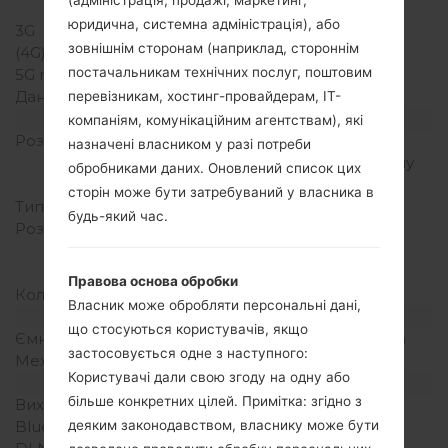
MHz
юридична, системна адміністрація), або
3G
-
зовнішнім сторонам (наприклад, стороннім
(4G) LTE
-
постачальникам технічних послуг, поштовим
5G network
-
Дані
GPRS/EDGE
перевізникам, хостинг-провайдерам, ІТ-
Дисплей
компаніям, комунікаційним агентствам), які
Розмір екрану
2.0 in (~28.7%
назначені власником у разі потреби
співвідношення екрану
обробниками даних. Оновлений список цих
до тіла)
сторін може бути затребуваний у власника в
Тип екрану
TFT
будь-який час.
Розширення екрану
176 x 220 пікселів (~141
щільність пікселів на
дюйм)
Правова основа обробки
Кольори екрану
256K кольорів
Власник може обробляти персональні дані,
Акамулятор і клавіатура
що стосуються користувачів, якщо
Ємність акумулятора
Зємний Li-Ion 900 mAh
застосовується одне з наступного:
Механічна клавіатура
Цифрова клавіатура
Користувачі дали свою згоду на одну або
Інтерфейси
більше конкретних цілей. Примітка: згідно з
Вихід для аудіо
-
деяким законодавством, власнику може бути
Bluetooth
USB 2.0, A2DP