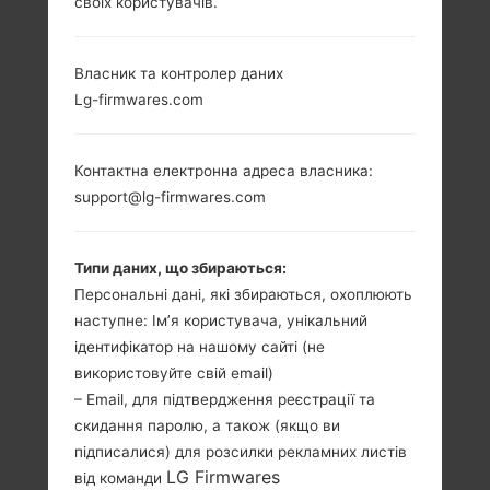
своїх користувачів.
LG A130 (LGA130) З
Власник та контролер даних
Lg-firmwares.com
СЕРІЇ LG OTHERS
Контактна електронна адреса власника:
support@lg-firmwares.com
Типи даних, що збираються:
2.0 in (~28.7%
-
співвідношення
Персональні дані, які збираються, охоплюють
-
екрану до тіла)
наступне: Ім’я користувача, унікальний
176 x 220 пікселів
ідентифікатор на нашому сайті (не
(~141 щільність
використовуйте свій email)
пікселів на дюйм)
– Email, для підтвердження реєстрації та
скидання паролю, а також (якщо ви
підписалися) для розсилки рекламних листів
LG Firmwares
від команди