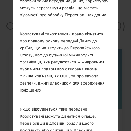
обробки таких переданих Даних, Користувачі
можуть переглянути розділ, що містить
відомості про обробку Персональних даних.
Статті LGA130(LGA130)
Користувачі також мають право дізнатися
про правову основу передачі Даних до
країни, що не входить до Європейського
Союзу, або до будь-якої міжнародної
05
організації, яка регулюється міжнародним
ТРАВ.
публічним правом або створена двома і
більше країнами, як ООН, та про заходи
безпеки, вжиті Власником для збереження
їхніх Даних.
Якщо відбувається така передача,
Користувачі можуть дізнатися більше,
Як скинути до заводських
перевіривши відповідні розділи цього
налаштувань за допомогою коду...
документу або спитавши у Власника,