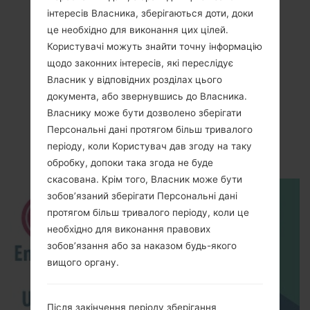
інтересів Власника, зберігаються доти, доки
це необхідно для виконання цих цілей.
Користувачі можуть знайти точну інформацію
щодо законних інтересів, які переслідує
Власник у відповідних розділах цього
документа, або звернувшись до Власника.
Власнику може бути дозволено зберігати
Відео LG855(LG855)
Персональні дані протягом більш тривалого
akaLG Marquee
періоду, коли Користувач дав згоду на таку
обробку, допоки така згода не буде
скасована. Крім того, Власник може бути
зобов’язаний зберігати Персональні дані
протягом більш тривалого періоду, коли це
необхідно для виконання правових
зобов’язання або за наказом будь-якого
вищого органу.
Після закінчення періоду зберігання