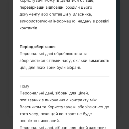
Користувачі можуть дізнатися більше,
перевіривши відповідні розділи цього
06
документу або спитавши у Власника,
ТРАВ.
використовуючи інформацію, надану в розділі
контактів.
Період зберігання
Персональні дані обробляються та
зберігаються стільки часу, скільки вимагають
цілі, для яких вони були зібрані.
Як видалити усі дані з телефону
через меню на LG Optimus,...
Тому:
Персональні дані, зібрані для цілей,
пов’язаних з виконанням контракту між
Власником та Користувачем, зберігаються до
того часу, поки цей контракт не буде
повністю виконаний.
Персональні дані, зібрані для цілей законних