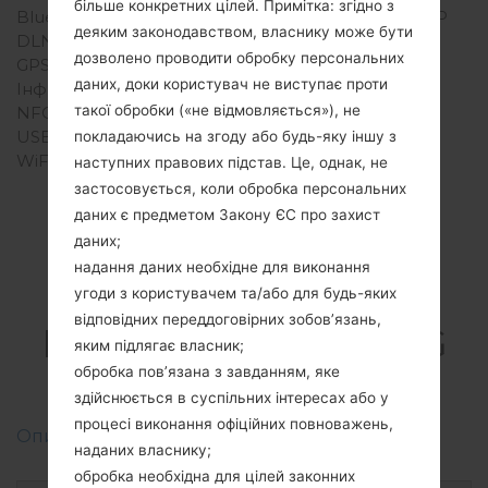
більше конкретних цілей. Примітка: згідно з
Bluetooth
Версія Версія 3.0, A2DP
деяким законодавством, власнику може бути
DLNA
Так
дозволено проводити обробку персональних
GPS
Так, A-GPS
даних, доки користувач не виступає проти
Інфрачервоний порт
Ні
такої обробки («не відмовляється»), не
NFC
Ні
USB
microUSB 2.0
покладаючись на згоду або будь-яку іншу з
WiFi
Wi-Fi802.11b/g/n, DLNA,
наступних правових підстав. Це, однак, не
hotspot
застосовується, коли обробка персональних
даних є предметом Закону ЄС про захист
даних;
надання даних необхідне для виконання
Прошивки
угоди з користувачем та/або для будь-яких
відповідних переддоговірних зобов’язань,
LG855(LG855) akaLG
яким підлягає власник;
Marquee
обробка пов’язана з завданням, яке
здійснюється в суспільних інтересах або у
процесі виконання офіційних повноважень,
Описання регіонів прошивок телефонів LG
наданих власнику;
обробка необхідна для цілей законних