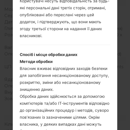
Користувачі несуть відповідальність за будь-
Модель та її характеристики
які персональні дані третіх сторін, отримані,
Модель
LG855
опубліковані або переслані через цей
Серія
LG Marquee
Дата випуску
Жовтень, 2011
додаток, і підтверджують, що вони мають
Глибина
9 міліметрів (0.35 дюйма)
згоду третьої сторони на надання її даних
Розміри (ширина/висота)
122 x 64 міліметрів (4.80 x
власникові.
2.52 дюйма)
Вага
112 грам (3.95 унції)
Операційна система
Android 2.3 (Gingerbread)
Спосіб і місце обробки даних
Апаратне забезпечення
Методи обробки
ЦП (процесор)
1.0 GHz, Texas Instruments
Власник вживає відповідних заходів безпеки
OMAP 3630
для запобігання несанкціонованому доступу,
Ядра процесора
Одноядерний
розкриттю, зміни або несанкціонованому
Оперативна память
512MB
знищенню даних.
Внутрішня память
4GB
Обробка даних здійснюється за допомогою
Зовнішня память
microSD, до 32 GB
комп’ютерів та/або ІТ-інструментів відповідно
(виділений слот), 2 GB
до організаційних процедур і методів, суворо
included
Мережа та дані
пов’язаних із зазначеними цілями. Окрім
Кількість місць для сім
1 Міні SIM
власника, у деяких випадках дані можуть