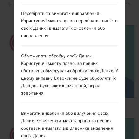
How to Flash Stock Firmware on LG Smartphone
using LG UP?
Перевіряти та вимагати виправлення.
Користувачі мають право перевіряти точність
своїх Даних і вимагати їх оновлення або
виправлення.
Обмежувати обробку своїх Даних.
Користувачі мають право, за певних
обставин, обмежувати обробку своїх Даних. У
цьому випадку Власник не буде обробляти їх
Дані для будь-яких інших цілей, окрім
зберігання.
How to Hard Reset on LG Escape P870?
Вимагати видалення або вилучення своїх
Даних. Користувачі мають право за певних
обставин вимагати від Власника видалення
своїх Даних.