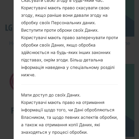
Скасувати свою згоду в будь-який час.
Користувачі мають право скасувати свою
згоду, якщо раніше вони давали згоду на
обробку своїх Персональних даних.
Виступити проти оброки своїх Даних.
Користувачі мають право заперечувати проти
How to Flash Stock Firmware on LG Smartphone
обробки своїх Даних, якщо обробка
using LG Flash Tool 2014?
здійснюється на будь-яких інших законних
підставах, окрім згоди. Більш детальна
інформація наведена у спеціальному розділі
нижче.
Мати доступ до своїх Даних.
Користувачі мають право на отримання
інформації щодо того, чи Дані обробляються
Власником, та щодо певних аспектів обробки,
а також на отримання копії Даних, які
знаходяться у процесі обробки.