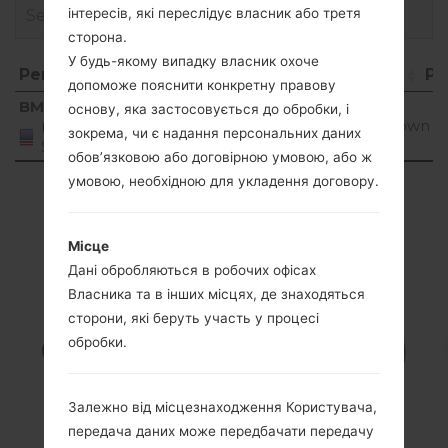
інтересів, які переслідує власник або третя
сторона.
У будь-якому випадку власник охоче
Регіон
Назва файлу
ОС
Ро
допоможе пояснити конкретну правову
Регіон
Назва файлу
ОС
Р
BMU
основу, яка застосовується до обробки, і
LG855ZV4_21.S4_21.P61007.cab
1
Unknown
United
зокрема, чи є надання персональних даних
M
States
обов’язковою або договірною умовою, або ж
умовою, необхідною для укладення договору.
Showing 1 to 1 of 1 entries
Previous
1
Next
Місце
Дані обробляються в робочих офісах
Власника та в інших місцях, де знаходяться
сторони, які беруть участь у процесі
Статті LG855(LG855)
обробки.
akaLG Marquee
Залежно від місцезнаходження Користувача,
передача даних може передбачати передачу