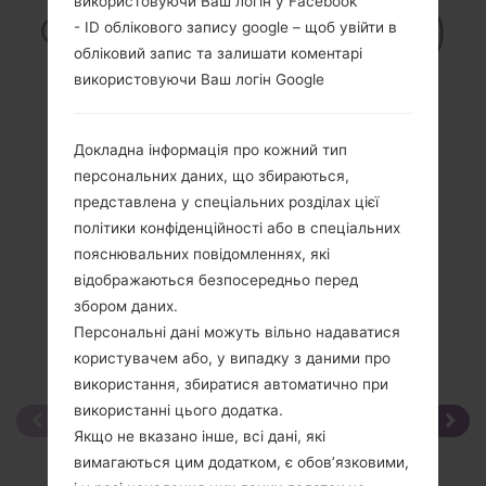
використовуючи Ваш логін у Facebook
Огляд LG855(LG855)
- ID облікового запису google – щоб увійти в
обліковий запис та залишати коментарі
akaLG Marquee
використовуючи Ваш логін Google
Докладна інформація про кожний тип
персональних даних, що збираються,
Порівняти
представлена у спеціальних розділах цієї
політики конфіденційності або в спеціальних
пояснювальних повідомленнях, які
відображаються безпосередньо перед
збором даних.
Персональні дані можуть вільно надаватися
користувачем або, у випадку з даними про
використання, збиратися автоматично при
використанні цього додатка.
Якщо не вказано інше, всі дані, які
вимагаються цим додатком, є обов’язковими,