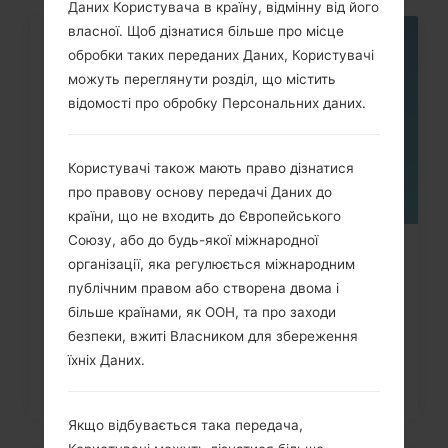
Даних Користувача в країну, відмінну від його
власної. Щоб дізнатися більше про місце
05
обробки таких переданих Даних, Користувачі
ТРАВ.
можуть переглянути розділ, що містить
відомості про обробку Персональних даних.
Користувачі також мають право дізнатися
про правову основу передачі Даних до
країни, що не входить до Європейського
Союзу, або до будь-якої міжнародної
Як скинути до заводських
організації, яка регулюється міжнародним
налаштувань за допомогою коду...
публічним правом або створена двома і
більше країнами, як ООН, та про заходи
безпеки, вжиті Власником для збереження
їхніх Даних.
Якщо відбувається така передача,