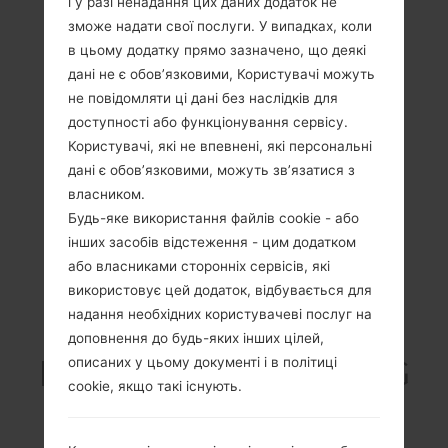
і у разі ненадання цих даних додаток не
зможе надати свої послуги. У випадках, коли
в цьому додатку прямо зазначено, що деякі
дані не є обов’язковими, Користувачі можуть
не повідомляти ці дані без наслідків для
доступності або функціонування сервісу.
Користувачі, які не впевнені, які персональні
дані є обов’язковими, можуть зв’язатися з
власником.
Будь-яке використання файлів cookie - або
інших засобів відстеження - цим додатком
або власниками сторонніх сервісів, які
використовує цей додаток, відбувається для
надання необхідних користувачеві послуг на
Специфікація
доповнення до будь-яких інших цілей,
LG855(LG855) akaLG
описаних у цьому документі і в політиці
cookie, якщо такі існують.
Marquee