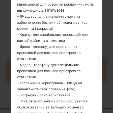
1500 mAh
підписалися) для розсилки рекламних листів
LG Firmwares
від команди
– IP-адресу, для виявлення спаму та
забезпечення безпеки облікового запису,
мережі та інформації
- Країну, для спеціальних пропозицій для
Жовтень, 2011
Unknown
кожної країни та статистики
– бренд телефону, для спеціальних
пропозицій для кожного пристрою та
статистики
– модель телефону для спеціальних
Buy accessories on Amazon
пропозицій для кожного пристрою та
статистики
- зображення користувача – (якщо ви
завантажите своє справжнє фото)
- біографію – опис користувача
Головна
→
Серія
→
LG Marquee
→
LG855
- ID облікового запису у fb – щоб увійти в
обліковий запис та залишати коментарі