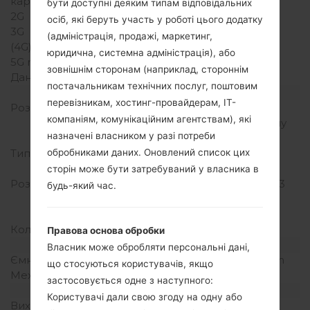
карт
бути доступні деяким типам відповідальних
2G
-
осіб, які беруть участь у роботі цього додатку
3G
-
(адміністрація, продажі, маркетинг,
(4G) LTE
юридична, системна адміністрація), або
5G network
-
зовнішнім сторонам (наприклад, стороннім
Дані
-
постачальникам технічних послуг, поштовим
Дисплей
перевізникам, хостинг-провайдерам, ІТ-
Розмір екрану
4.0 in (~58.3%
компаніям, комунікаційним агентствам), які
співвідношення екрану
назначені власником у разі потреби
до тіла)
Тип екрану
IPS LCD ємнісний
обробниками даних. Оновлений список цих
сенсорний екран
сторін може бути затребуваний у власника в
Розширення екрану
480 x 800 пікселів (~233
будь-який час.
щільність пікселів на
дюйм)
Кольори екрану
16M кольорів
Правова основа обробки
Акамулятор і клавіатура
Власник може обробляти персональні дані,
Ємність акумулятора
Зємний Li-Ion 1500 mAh
що стосуються користувачів, якщо
Механічна клавіатура
-
застосовується одне з наступного:
Інтерфейси
Користувачі дали свою згоду на одну або
Вихід для аудіо
3.5mm jack