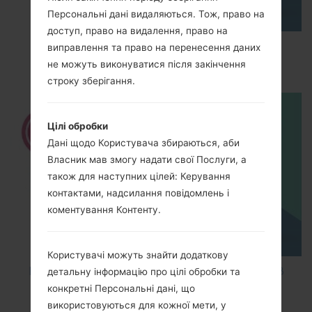
Персональні дані видаляються. Тож, право на
доступ, право на видалення, право на
How to Enable Developer Options & USB
виправлення та право на перенесення даних
Debugging on LG ?
не можуть виконуватися після закінчення
строку зберігання.
Цілі обробки
Дані щодо Користувача збираються, аби
Власник мав змогу надати свої Послуги, а
також для наступних цілей: Керування
контактами, надсилання повідомлень і
коментування Контенту.
Користувачі можуть знайти додаткову
How to Factory Reset through code on LG K8
детальну інформацію про цілі обробки та
M200E?
конкретні Персональні дані, що
використовуються для кожної мети, у