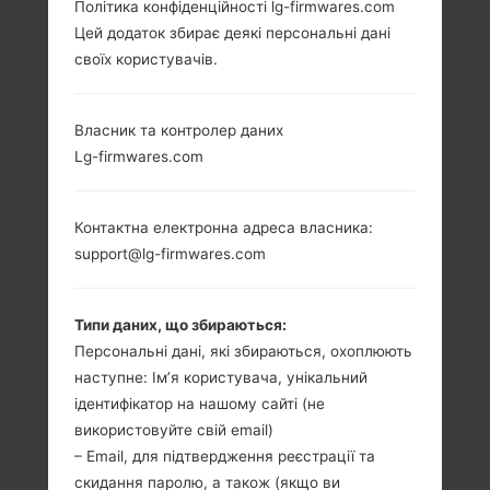
Політика конфіденційності lg-firmwares.com
LG MARQUEE
Цей додаток збирає деякі персональні дані
своїх користувачів.
Власник та контролер даних
Lg-firmwares.com
4.0 in (~58.3%
1.0 GHz, Texas
співвідношення
Instruments
екрану до тіла)
OMAP 3630
Контактна електронна адреса власника:
480 x 800 пікселів
512MB
support@lg-firmwares.com
(~233 щільність
пікселів на дюйм)
Типи даних, що збираються:
Персональні дані, які збираються, охоплюють
наступне: Ім’я користувача, унікальний
ідентифікатор на нашому сайті (не
використовуйте свій email)
– Email, для підтвердження реєстрації та
112 грам (3.95
Зємний Li-Ion
унції)
скидання паролю, а також (якщо ви