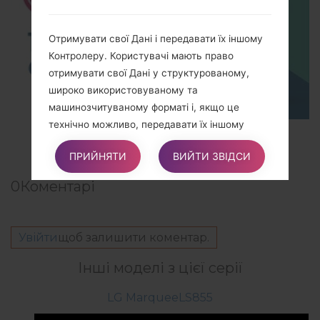
Отримувати свої Дані і передавати їх іншому
Контролеру. Користувачі мають право
отримувати свої Дані у структурованому,
широко використовуваному та
машинозчитуваному форматі і, якщо це
технічно можливо, передавати їх іншому
TOP 5 SECRET CODES for LG!
Контролеру без будь-яких перешкод. Це
ПРИЙНЯТИ
ВИЙТИ ЗВІДСИ
положення застосовується за умови, що
Дані обробляються автоматизованими
0
Коментарі
засобами і що обробка базується на згоді
Користувача, на контракті, частиною якого є
Користувач, або на переддоговірних
Увійти
щоб залишити коментар.
зобов’язаннях, що витікають з нього.
Інші моделі з цієї серії
Подавати скаргу. Користувачі мають право
LG MarqueeLS855
подати позов до свого компетентного органу