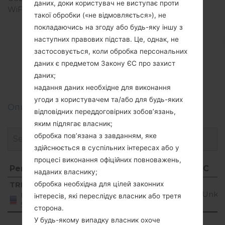
даних, доки користувач не виступає проти
WiFi
-
такої обробки («не відмовляється»), не
покладаючись на згоду або будь-яку іншу з
наступних правових підстав. Це, однак, не
застосовується, коли обробка персональних
Прошивки
даних є предметом Закону ЄС про захист
LG235C(LG235C)
даних;
надання даних необхідне для виконання
угоди з користувачем та/або для будь-яких
Описання регіонів прошивок телефонів LG
відповідних переддоговірних зобов’язань,
яким підлягає власник;
обробка пов’язана з завданням, яке
здійснюється в суспільних інтересах або у
процесі виконання офіційних повноважень,
Регіон
Назва файлу
ОС
наданих власнику;
Регіон
Назва файлу
ОС
TRF
обробка необхідна для цілей законних
LG235TV1_01.S1_01.Pprl_path_link.cab
Unkn
United
інтересів, які переслідує власник або третя
States
сторона.
У будь-якому випадку власник охоче
Showing 1 to 1 of 1 entries