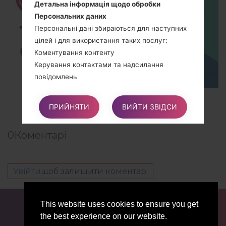
Детальна інформація щодо обробки
Персональних даних
Персональні дані збираються для наступних
цілей і для використання таких послуг:
Коментування контенту
Керування контактами та надсилання
повідомлень
TOP 5 SECRET CODES for LG!
ПРИЙНЯТИ
ВИЙТИ ЗВІДСИ
Права Користувачів
Користувачі можуть користуватися певними
0
Коментарі
правами щодо своїх Даних, що обробляються
Власником.
Увійти
щоб залишити коментар.
Зокрема, Користувачі мають право:
Скасувати свою згоду в будь-який час.
ДЛЯ БЛОГЕРІВ ТА ЖУРНАЛІСТІВ
НОВИНИ
Користувачі мають право скасувати свою
This website uses cookies to ensure you get
ПОРІВНЯТИ
КОНТАКТИ
ПРИВАТНІСТЬ
згоду, якщо раніше вони давали згоду на
the best experience on our website.
УМОВИ ВИКОРИСТАННЯ