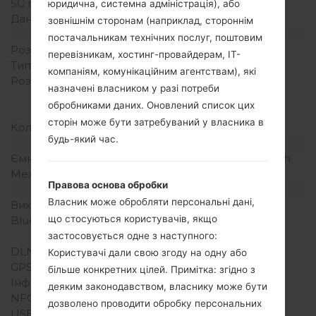
5G network
-
юридична, системна адміністрація), або
Дані
-
зовнішнім сторонам (наприклад, стороннім
Дисплей
постачальникам технічних послуг, поштовим
Розмір екрану
2.2 in
перевізникам, хостинг-провайдерам, ІТ-
Тип екрану
TFT
компаніям, комунікаційним агентствам), які
Розширення екрану
176 x 220 пікселів (~128
назначені власником у разі потреби
щільність пікселів на
обробниками даних. Оновлений список цих
дюйм)
сторін може бути затребуваний у власника в
Кольори екрану
262K кольорів
будь-який час.
Акамулятор і клавіатура
Ємність акумулятора
Зємний Li-Ion 1000 mAh
Механічна клавіатура
Так
Правова основа обробки
Інтерфейси
Власник може обробляти персональні дані,
Вихід для аудіо
3.5mm jack
що стосуються користувачів, якщо
Bluetooth
Версія 2.1, A2DP, DUN,
OPP, HFP, HSP
застосовується одне з наступного:
DLNA
Ні
Користувачі дали свою згоду на одну або
GPS
Так
більше конкретних цілей. Примітка: згідно з
Інфрачервоний порт
Ні
деяким законодавством, власнику може бути
NFC
Ні
дозволено проводити обробку персональних
USB
Так