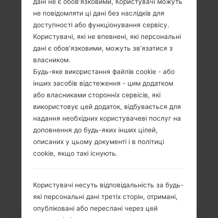
дані не є обов’язковими, Користувачі можуть
не повідомляти ці дані без наслідків для
доступності або функціонування сервісу.
Користувачі, які не впевнені, які персональні
дані є обов’язковими, можуть зв’язатися з
власником.
Будь-яке використання файлів cookie - або
інших засобів відстеження - цим додатком
або власниками сторонніх сервісів, які
використовує цей додаток, відбувається для
надання необхідних користувачеві послуг на
доповнення до будь-яких інших цілей,
описаних у цьому документі і в політиці
cookie, якщо такі існують.
Специфікація
LG235C(LG235C)
Користувачі несуть відповідальність за будь-
які персональні дані третіх сторін, отримані,
опубліковані або переслані через цей
Модель та її характеристики