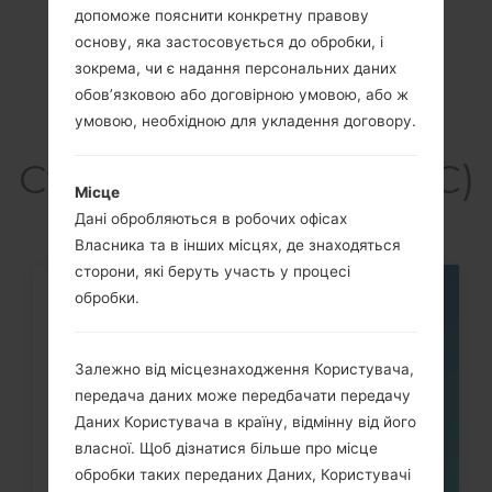
допоможе пояснити конкретну правову
основу, яка застосовується до обробки, і
Previous
1
Next
зокрема, чи є надання персональних даних
обов’язковою або договірною умовою, або ж
умовою, необхідною для укладення договору.
Статті LG235C(LG235C)
Місце
Дані обробляються в робочих офісах
Власника та в інших місцях, де знаходяться
сторони, які беруть участь у процесі
обробки.
06
ТРАВ.
Залежно від місцезнаходження Користувача,
передача даних може передбачати передачу
Даних Користувача в країну, відмінну від його
власної. Щоб дізнатися більше про місце
обробки таких переданих Даних, Користувачі