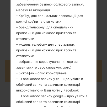
унції )
1000 mAh
забезпечення безпеки облікового запису,
мережі та інформації
- Країну, для спеціальних пропозицій для
кожної країни та статистики
– бренд телефону, для спеціальних
пропозицій для кожного пристрою та
статистики
Серпень, 2009
Unknown
– модель телефону для спеціальних
пропозицій для кожного пристрою та
статистики
- зображення користувача – (якщо ви
Buy accessories on Amazon
завантажите своє справжнє фото)
- біографію – опис користувача
- ID облікового запису у fb – щоб увійти в
обліковий запис та залишати коментарі
використовуючи Ваш логін у Facebook
Головна
→
Серія
→
LG Others
→
LG235C
- ID облікового запису google – щоб увійти в
обліковий запис та залишати коментарі