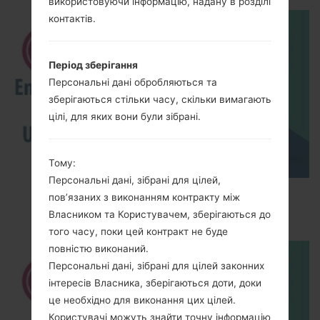
використовуючи інформацію, надану в розділі
контактів.
Період зберігання
Персональні дані обробляються та
зберігаються стільки часу, скільки вимагають
цілі, для яких вони були зібрані.
Тому:
Персональні дані, зібрані для цілей,
How to Enable Developer Options & USB
пов’язаних з виконанням контракту між
Debugging on LG ?
Власником та Користувачем, зберігаються до
того часу, поки цей контракт не буде
повністю виконаний.
Персональні дані, зібрані для цілей законних
інтересів Власника, зберігаються доти, доки
це необхідно для виконання цих цілей.
Користувачі можуть знайти точну інформацію