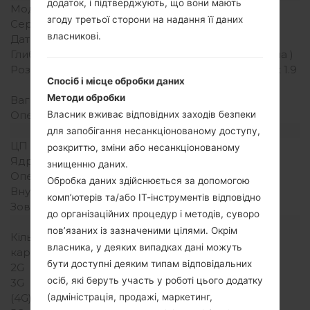
додаток, і підтверджують, що вони мають
Модель
LG235C
згоду третьої сторони на надання її даних
Серія
LG Others
власникові.
Дата випуску
Серпень, 2009
Глибина
18 міліметрів (0.7 дюйма )
Розміри (ширина/висота)
97 x 48 міліметрів (3.8 x 1.9
Спосіб і місце обробки даних
дюйма )
Методи обробки
Вага
98 грам (3.44 унції )
Операційна система
-
Власник вживає відповідних заходів безпеки
Апаратне забезпечення
для запобігання несанкціонованому доступу,
ЦП (процесор)
-
розкриттю, зміни або несанкціонованому
Ядра процесора
-
знищенню даних.
Оперативна память
-
Обробка даних здійснюється за допомогою
Внутрішня память
24MB
комп’ютерів та/або ІТ-інструментів відповідно
Зовнішня память
-
до організаційних процедур і методів, суворо
Мережа та дані
пов’язаних із зазначеними цілями. Окрім
Кількість місць для сім
1 Міні SIM
власника, у деяких випадках дані можуть
карт
бути доступні деяким типам відповідальних
2G
-
осіб, які беруть участь у роботі цього додатку
3G
-
(4G) LTE
(адміністрація, продажі, маркетинг,