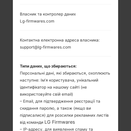
LG 235C (LG235C) З
Власник та контролер даних
Lg-firmwares.com
СЕРІЇ LG OTHERS
Контактна електронна адреса власника:
support@lg-firmwares.com
2.2 in
-
Типи даних, що збираються:
176 x 220 пікселів
-
Персональні дані, які збираються, охоплюють
(~128 щільність
наступне: Ім’я користувача, унікальний
пікселів на дюйм)
ідентифікатор на нашому сайті (не
використовуйте свій email)
– Email, для підтвердження реєстрації та
скидання паролю, а також (якщо ви
підписалися) для розсилки рекламних листів
LG Firmwares
від команди
98 грам (3.44
– IP-адресу, для виявлення спаму та
Зємний Li-Ion