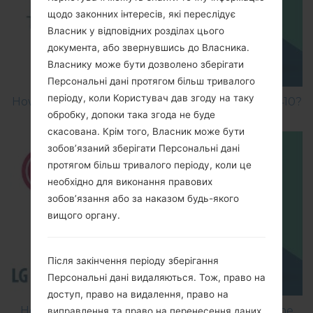
щодо законних інтересів, які переслідує
Власник у відповідних розділах цього
документа, або звернувшись до Власника.
Власнику може бути дозволено зберігати
Персональні дані протягом більш тривалого
періоду, коли Користувач дав згоду на таку
How to Factory Reset through menu on LG GB410?
обробку, допоки така згода не буде
скасована. Крім того, Власник може бути
зобов’язаний зберігати Персональні дані
протягом більш тривалого періоду, коли це
необхідно для виконання правових
зобов’язання або за наказом будь-якого
вищого органу.
Після закінчення періоду зберігання
Персональні дані видаляються. Тож, право на
доступ, право на видалення, право на
How to Flash Stock Firmware on LG Smartphone
виправлення та право на перенесення даних