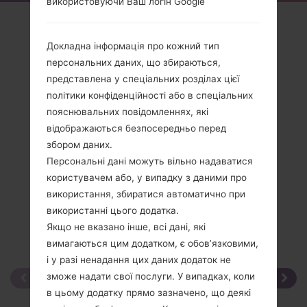
використовуючи Ваш логін Google
Огляд
LG235C(LG235C)
Докладна інформація про кожний тип
персональних даних, що збираються,
представлена у спеціальних розділах цієї
політики конфіденційності або в спеціальних
пояснювальних повідомленнях, які
відображаються безпосередньо перед
Порівняти
збором даних.
Персональні дані можуть вільно надаватися
користувачем або, у випадку з даними про
використання, збиратися автоматично при
використанні цього додатка.
Якщо не вказано інше, всі дані, які
вимагаються цим додатком, є обов’язковими,
і у разі ненадання цих даних додаток не
зможе надати свої послуги. У випадках, коли
в цьому додатку прямо зазначено, що деякі