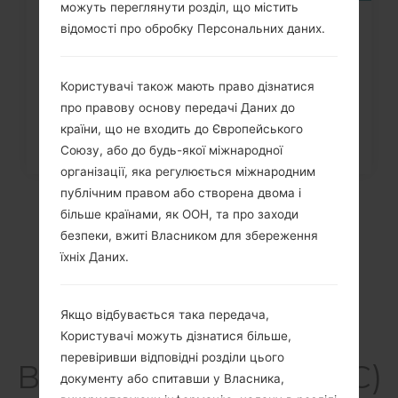
можуть переглянути розділ, що містить
Як видалити усі дані з телефону
відомості про обробку Персональних даних.
через меню на LG Chocolate,...
Користувачі також мають право дізнатися
про правову основу передачі Даних до
країни, що не входить до Європейського
Союзу, або до будь-якої міжнародної
організації, яка регулюється міжнародним
публічним правом або створена двома і
більше країнами, як ООН, та про заходи
безпеки, вжиті Власником для збереження
їхніх Даних.
Якщо відбувається така передача,
Користувачі можуть дізнатися більше,
перевіривши відповідні розділи цього
Відео LG235C(LG235C)
документу або спитавши у Власника,