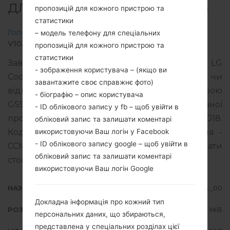
ДЛЯ GS500F -LG COOKIE PLUS
пропозицій для кожного пристрою та
статистики
Головна
→
LG Cookie Plus
→
LGGS500F
→
– модель телефону для спеціальних
V10A_00.kdz
пропозицій для кожного пристрою та
статистики
Завантажте останню версію прошивки для LG
- зображення користувача – (якщо ви
Cookie Plus, але не забудьте переглянути, чи
завантажите своє справжнє фото)
відповідає номер моделі вашого пристрою
- біографію – опис користувача
GS500F. Версія операційної системи даної
- ID облікового запису у fb – щоб увійти в
прошивки Unknown, дата складання 08.02.2018.
обліковий запис та залишати коментарі
використовуючи Ваш логін у Facebook
Код вбудованого програмного забезпечення -
- ID облікового запису google – щоб увійти в
CCM для ISRAEL. Інструкція про те, як прошивати
обліковий запис та залишати коментарі
стокову прошивку на телефонах LG
тут
використовуючи Ваш логін Google
НАЗВА ФАЙЛУ
V10A_00
Докладна інформація про кожний тип
РОЗМІР ФАЙЛУ
136.24 MiB
персональних даних, що збираються,
представлена у спеціальних розділах цієї