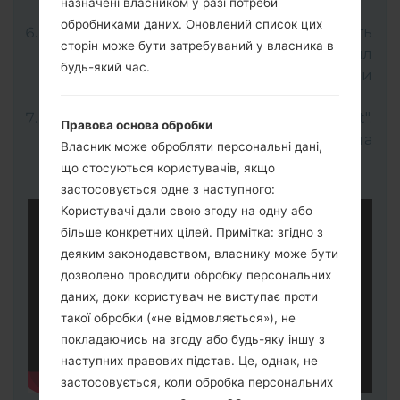
назначені власником у разі потреби
USB-кабель.
обробниками даних. Оновлений список цих
Відкрийте програму LG UP та виберіть
сторін може бути затребуваний у власника в
"Upgrade" далі оберіть потрібний файл
будь-який час.
прошивки KDZ (Вибрати файл прошивки
KDZ тут).
Для завершення процесу натисніть "Start".
Правова основа обробки
Ваш телефон перезапуститься та
Власник може обробляти персональні дані,
відєднається від ПК.
що стосуються користувачів, якщо
застосовується одне з наступного:
Користувачі дали свою згоду на одну або
більше конкретних цілей. Примітка: згідно з
деяким законодавством, власнику може бути
дозволено проводити обробку персональних
даних, доки користувач не виступає проти
такої обробки («не відмовляється»), не
покладаючись на згоду або будь-яку іншу з
наступних правових підстав. Це, однак, не
застосовується, коли обробка персональних