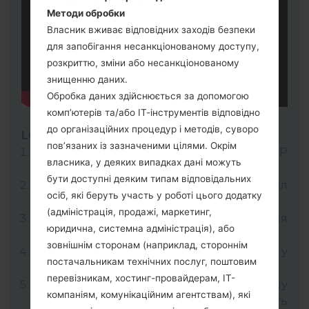
Методи обробки
Власник вживає відповідних заходів безпеки
для запобігання несанкціонованому доступу,
розкриттю, зміни або несанкціонованому
знищенню даних.
Обробка даних здійснюється за допомогою
комп’ютерів та/або ІТ-інструментів відповідно
до організаційних процедур і методів, суворо
LG UP
пов’язаних із зазначеними цілями. Окрім
Завантажте на свій ПК:
LG UP 1.14
or
LG UP
власника, у деяких випадках дані можуть
1.16
.
бути доступні деяким типам відповідальних
Далі завантажте та розпакуйте файл
осіб, які беруть участь у роботі цього додатку
прошивки KDZ.
(адміністрація, продажі, маркетинг,
LG використовує формат KDZ для
юридична, системна адміністрація), або
публікації офіційних версій прошивок.
зовнішнім сторонам (наприклад, стороннім
Тепер вимкніть пристрій і увійдіть у
постачальникам технічних послуг, поштовим
"Download" режим.
перевізникам, хостинг-провайдерам, ІТ-
Для цього натисніть і утримуйте клавішу
компаніям, комунікаційним агентствам), які
збільшення гучності, а потім підключіть