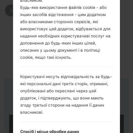
власником.
Будь-яке використання файлів cookie - або
ЗАВАНТАЖИТИ
інших засобів відстеження - цим додатком
або власниками сторонніх сервісів, які
використовує цей додаток, відбувається для
надання необхідних користувачеві послуг на
доповнення до будь-яких інших цілей,
описаних у цьому документі і в політиці
cookie, якщо такі існують.
Користувачі несуть відповідальність за будь-
які персональні дані третіх сторін, отримані,
Інструкції
опубліковані або переслані через цей
додаток, і підтверджують, що вони мають
згоду третьої сторони на надання її даних
власникові.
Спосіб і місце обробки даних