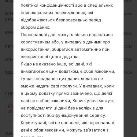
МОДЕЛЬ
LGGS500F
політики конфіденційності або в спеціальних
пояснювальних повідомленнях, які
ОПЕРАЦІЙНА
Unknown
СИСТЕМА
відображаються безпосередньо перед
збором даних.
КРАЇНА
Israel
Персональні дані можуть вільно надаватися
користувачем або, у випадку з даними про
РЕГІОН
CCM
використання, збиратися автоматично при
використанні цього додатка.
ОПИС
CELLCOM
Якщо не вказано інше, всі дані, які
вимагаються цим додатком, є обов’язковими,
ХЕШ
cba5d375c85cb6acf3ed0c4840d190de
і у разі ненадання цих даних додаток не
зможе надати свої послуги. У випадках, коли
в цьому додатку прямо зазначено, що деякі
1.ПЕРЕВІРТИ НАЯВНІСТЬ RECAPTCHA
дані не є обов’язковими, Користувачі можуть
не повідомляти ці дані без наслідків для
доступності або функціонування сервісу.
Користувачі, які не впевнені, які персональні
дані є обов’язковими, можуть зв’язатися з
2.НАТИСНІТЬ, ЩОБ ЗАВАНТАЖИТИ