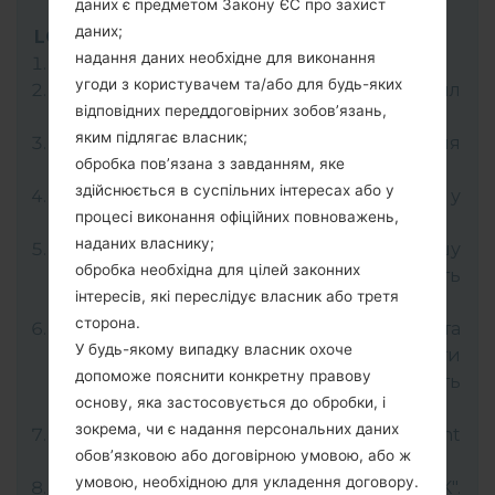
даних є предметом Закону ЄС про захист
даних;
LG Flash Tool 2014
надання даних необхідне для виконання
Завантажте на свій ПК:
LG Flash Tool 2014
.
угоди з користувачем та/або для будь-яких
Далі завантажте та розпакуйте файл
відповідних переддоговірних зобов’язань,
прошивки KDZ.
яким підлягає власник;
LG використовує формат KDZ для
обробка пов’язана з завданням, яке
публікації офіційних версій прошивок.
здійснюється в суспільних інтересах або у
Тепер вимкніть пристрій і увійдіть у
процесі виконання офіційних повноважень,
"Download" режим.
наданих власнику;
Для цього натисніть і утримуйте клавішу
обробка необхідна для цілей законних
збільшення гучності, а потім підключіть
інтересів, які переслідує власник або третя
USB-кабель.
сторона.
Відкрийте програму LG Flash Tool 2014 та
У будь-якому випадку власник охоче
виберіть файл прошивки KDZ (Вибрати
допоможе пояснити конкретну правову
файл прошивки KDZ тут), далі оберіть
основу, яка застосовується до обробки, і
"CDMA" та натисніть "CSE Flash".
зокрема, чи є надання персональних даних
У наступному меню виберіть "Different
обов’язковою або договірною умовою, або ж
Country" та "English".
умовою, необхідною для укладення договору.
Для завершення процесу натисніть "OK".