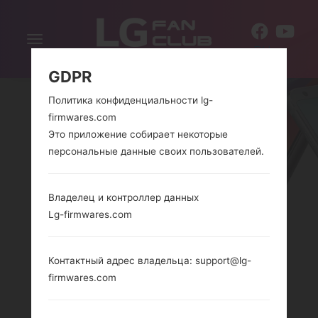
Включить
RU
навигацию
GDPR
Политика конфиденциальности lg-
firmwares.com
Это приложение собирает некоторые
персональные данные своих пользователей.
Владелец и контроллер данных
СЕРИЯLG OPTIMUS
Lg-firmwares.com
CHIC
Контактный адрес владельца: support@lg-
firmwares.com
Главная
→
Серия
→
LG Optimus Chic