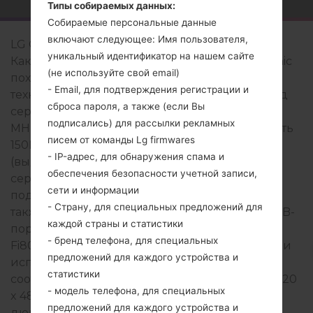
Типы собираемых данных:
Собираемые персональные данные
включают следующее: Имя пользователя,
LG Optimus Chic
уникальный идентификатор на нашем сайте
Как правило, устройства серии LG Optimus Chic
(не используйте свой email)
похожи по внешнему виду и имеют общие
- Email, для подтверждения регистрации и
технические характеристики. Модельный ряд
сброса пароля, а также (если Вы
серии LG Optimus Chic работает на базе - 600
подписались) для рассылки рекламных
MHz с - оперативной памяти. Внутреняя память
писем от команды Lg firmwares
150MB и поддерживает microSD, до 32 GB
- IP-адрес, для обнаружения спама и
(выделенный слот), 2 GB included. Устройства
обеспечения безопасности учетной записи,
серии LG Optimus Chic имеют 3.5mm jack и
сети и информации
поддерживают Bluetooth Версия 2.1, A2DP,
- Страну, для специальных предложений для
также присутствует технология GPS A-GPS. USB-
каждой страны и статистики
порт поддерживает microUSB 2.0, а также Wi-
- бренд телефона, для специальных
Fi802.11b/g, Wi-Fi Direct, hotspot. В данной серии
предложений для каждого устройства и
используется дисплей 3.2 in (~46.8%
статистики
соотношение экрана к телу) с разрешением 320
- модель телефона, для специальных
x 480 пикселей (~180 плотность пикселей на
предложений для каждого устройства и
дюйм), тип экрана TFT.