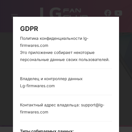
Включить
RU
навигацию
GDPR
Политика конфиденциальности lg-
firmwares.com
Это приложение собирает некоторые
персональные данные своих пользователей.
Владелец и контроллер данных
Lg-firmwares.com
СЕРИЯLG ISAI
Контактный адрес владельца: support@lg-
Главная
→
Серия
→
LG ISAI
firmwares.com
Типы собираемых данных: