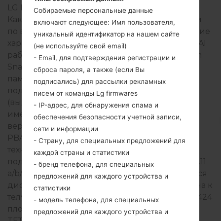
LG ISAI
Собираемые персональные данные
Как правило, устройства серии LG ISAI похожи
включают следующее: Имя пользователя,
по внешнему виду и имеют общие технические
уникальный идентификатор на нашем сайте
характеристики. Модельный ряд серии LG ISAI
(не используйте свой email)
работает на базе Quad-core 2.3 GHz, Qualcomm
- Email, для подтверждения регистрации и
Snapdragon 800 MSM8974 с 2GB оперативной
сброса пароля, а также (если Вы
памяти. Внутреняя память 32GB и
подписались) для рассылки рекламных
поддерживает microSDXC, до 64 GB
писем от команды Lg firmwares
(выделенный слот). Устройства серии LG ISAI
- IP-адрес, для обнаружения спама и
имеют 3.5mm jack и поддерживают Bluetooth
обеспечения безопасности учетной записи,
версия 4.0, HSP, HFP, A2DP, AVRCP, OPP, SPP,
сети и информации
PBAP, HID, FTP, PAN, DUN, также присутствует
- Страну, для специальных предложений для
технология GPS A-GPS, GLONASS. USB-порт
каждой страны и статистики
поддерживает microUSB 2.0, а также Wi-Fi 802.11
- бренд телефона, для специальных
a/b/g/n/ac, DLNA 1. В данной серии используется
предложений для каждого устройства и
дисплей 5.2 дюйма, (~75% соотношение экрана к
статистики
телу) с разрешением 1080 x 1920 пикселей, (~424
- модель телефона, для специальных
плотность пикселей на дюйм), тип экрана IPS
предложений для каждого устройства и
TFT LCD емкостный сенсорный экран.