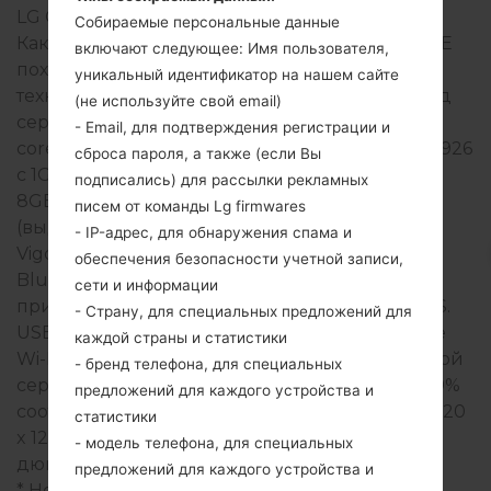
LG G3 Vigor LTE
Собираемые персональные данные
Как правило, устройства серии LG G3 Vigor LTE
включают следующее: Имя пользователя,
похожи по внешнему виду и имеют общие
уникальный идентификатор на нашем сайте
технические характеристики. Модельный ряд
(не используйте свой email)
серии LG G3 Vigor LTE работает на базе Quad-
- Email, для подтверждения регистрации и
core 1.2 GHz Qualcomm Snapdragon 400 MSM8926
сброса пароля, а также (если Вы
с 1GB оперативной памяти. Внутреняя память
подписались) для рассылки рекламных
8GB и поддерживает microSD, до 64 GB
писем от команды Lg firmwares
(выделенный слот). Устройства серии LG G3
- IP-адрес, для обнаружения спама и
Vigor LTE имеют 3.5mm jack и поддерживают
обеспечения безопасности учетной записи,
Bluetooth версия 4.0, A2DP, LE, aptX, также
сети и информации
присутствует технология GPS A-GPS, GLONASS.
- Страну, для специальных предложений для
USB-порт поддерживает microUSB 2.0, а также
каждой страны и статистики
Wi-Fi 802.11 a/b/g/n, Wi-Fi Direct, hotspot. В данной
- бренд телефона, для специальных
серии используется дисплей 5.0 дюйма (~71.9%
предложений для каждого устройства и
соотношение экрана к телу) с разрешением 720
статистики
x 1280 пикселей (~294 плотность пикселей на
- модель телефона, для специальных
дюйм), тип экрана IPS LCD.
предложений для каждого устройства и
* Некоторые данные могут отличаться.