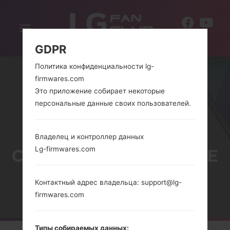
Включить
RU
навигацию
GDPR
Политика конфиденциальности lg-
firmwares.com
Это приложение собирает некоторые
персональные данные своих пользователей.
Владелец и контроллер данных
Lg-firmwares.com
СЕРИЯLG G3 VIGOR LTE
Контактный адрес владельца: support@lg-
Главная
→
Серия
→
LG G3 Vigor LTE
firmwares.com
Типы собираемых данных: