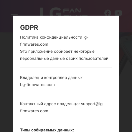
Включить
RU
навигацию
GDPR
Политика конфиденциальности lg-
firmwares.com
Это приложение собирает некоторые
персональные данные своих пользователей.
Владелец и контроллер данных
Lg-firmwares.com
СЕРИЯLG FRANKLIN
TOUCH
Контактный адрес владельца: support@lg-
firmwares.com
Главная
→
Серия
→
LG Franklin Touch
Типы собираемых данных: