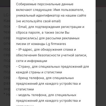
Собираемые персональные данные
включают следующее: Имя пользователя,
LG Franklin Touch
уникальный идентификатор на нашем сайте
Как правило, устройства серии LG Franklin Touch
(не используйте свой email)
похожи по внешнему виду и имеют общие
- Email, для подтверждения регистрации и
технические характеристики. Модельный ряд
сброса пароля, а также (если Вы
серии LG Franklin Touch работает на базе - - с -
подписались) для рассылки рекламных
оперативной памяти. Внутреняя память - и
писем от команды Lg firmwares
поддерживает MicroSD, до 16 GB. Устройства
- IP-адрес, для обнаружения спама и
серии LG Franklin Touch имеют - и
обеспечения безопасности учетной записи,
поддерживают Bluetooth Есть, также
сети и информации
присутствует технология GPS -. USB-порт
- Страну, для специальных предложений для
поддерживает USB 2.0, а также -. В данной
каждой страны и статистики
серии используется дисплей 3.0 in с
- бренд телефона, для специальных
разрешением 240 x 400 пикселей (155 ppi), тип
предложений для каждого устройства и
экрана AMOLED.
статистики
* Некоторые данные могут отличаться.
- модель телефона, для специальных
предложений для каждого устройства и