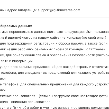
лены новые файлы для следующих моделей телефо
ный адрес владельца: support@lg-firmwares.com
 модели
F490L
добавлен файл
F490L21f_00.kdz
(Andro
обираемых данных:
 модели
G710EM
добавлен файл
G710EM20a_00_OPEN
емые персональные данные включают следующее: Имя пользова
 CHL(Chile)
ный идентификатор на нашем сайте (не используйте свой email)
 модели
G710EM
добавлен файл
G710EM20a_01_CLR_
, для подтверждения регистрации и сброса пароля, а также (если
ile)
ались) для рассылки рекламных писем от команды Lg firmwares
 модели
G710RM
добавлен файл
G710RM20a_00_PSN_
рес, для обнаружения спама и обеспечения безопасности учетно
rgentina)
, сети и информации
 модели
G810EA
добавлен файл
G810EA10a_04_CLR_
ну, для специальных предложений для каждой страны и статистик
eru)
д телефона, для специальных предложений для каждого устройств
 модели
G810EA
добавлен файл
G810EA10a_04_CLR_
тики
ль телефона, для специальных предложений для каждого устройс
 модели
G810EA
добавлен файл
G810EA10a_04_OPEN
тики
eru)
ажение пользователя - (если вы загрузите свое настоящее фото)
 модели
G810EA
добавлен файл
G810EA10f_00_0210.k
афию - описание пользователя
 модели
G810EA
добавлен файл
G810EA10g_00_0526.
каунта у fb - чтобы войти в учетную запись и оставлять комментар
 модели
G810EAW
добавлен файл
G810EAW10a_04_C