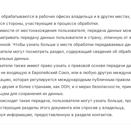
 модели
Q610BA
добавлен файл
Q610BA10b_02_VIV_
 Release 1) регион VIV(Brazil)
 модели
Q610BA
добавлен файл
Q610BA10b_03_CLR_
обрабатываются в рабочих офисах владельца и в других местах,
 Release 1) регион CLR(Brazil)
тся стороны, участвующие в процессе обработки.
 модели
Q610BA
добавлен файл
Q610BA10b_04_TIM_
симости от местонахождения пользователя, передача данных мо
 Release 1) регион BTM(Brazil)
атривать передачу данных пользователя в страну, отличную от э
 модели
Q610BA
добавлен файл
Q610BA10u_00_OPEN
енной. Чтобы узнать больше о месте обработки передаваемых да
 Release 1) регион BRA(Brazil)
ватели могут посмотреть раздел, содержащий сведения об обраб
 модели
Q610EA
добавлен файл
Q610EA20f_00_OPEN
альных данных.
ватели также имеют право узнать о правовой основе передачи д
 модели
Q610EM
добавлен файл
Q610EM20d_00_0430
, не входящую в Европейский Союз, или в любую другую междун
 модели
Q610EM
добавлен файл
Q610EM20f_00_0430
зацию, которая регулируется международным публичным правом
ungary)
 двумя и более странами, как ООН, и о мерах безопасности, при
 модели
Q610EM
добавлен файл
Q610EM20f_00_OPEN
ьцем для сохранения их данных.
ain)
оисходит такая передача, пользователи могут узнать больше, пр
 модели
Q610EM
добавлен файл
Q610EM20f_00_OPEN
тствующие разделы этого документа или спросив у владельца,
ly)
зуя информацию, предоставленную в разделе контактов.
 модели
Q610EM
добавлен файл
Q610EM20f_00_OPEN
ungary)