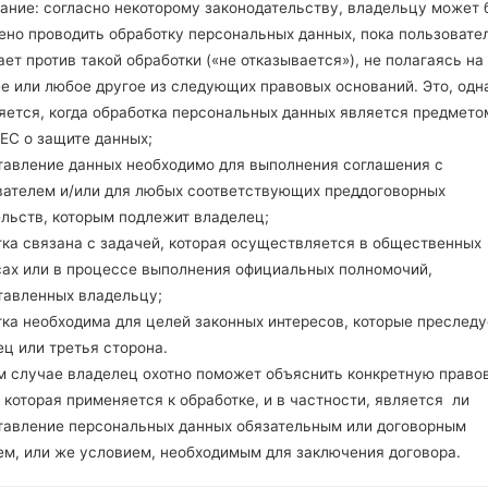
ание: согласно некоторому законодательству, владельцу может 
 модели
G900N
добавлен файл
G900N10k_00_COM_K
ено проводить обработку персональных данных, пока пользовате
public of Korea)
ет против такой обработки («не отказывается»), не полагаясь на
 модели
K410EMW
добавлен файл
K410EMW10c_00_O
е или любое другое из следующих правовых оснований. Это, одна
н NLD(Netherlands)
яется, когда обработка персональных данных является предмето
 модели
K410EMW
добавлен файл
K410EMW10c_00_O
ЕС о защите данных;
н HUX(Hungary)
тавление данных необходимо для выполнения соглашения с
 модели
K410EMW
добавлен файл
K410EMW10c_00_O
вателем и/или для любых соответствующих преддоговорных
н HUN(Hungary)
ельств, которым подлежит владелец;
 модели
K410EMW
добавлен файл
K410EMW10c_00_O
тка связана с задачей, которая осуществляется в общественных
 IBR()
сах или в процессе выполнения официальных полномочий,
 модели
K410EMW
добавлен файл
K410EMW10c_00_O
тавленных владельцу;
н DEA()
тка необходима для целей законных интересов, которые преследу
 модели
K410EMW
добавлен файл
K410EMW10c_00_O
ц или третья сторона.
н POC(Poland)
м случае владелец охотно поможет объяснить конкретную право
 модели
K410EMW
добавлен файл
K410EMW10c_00_O
 которая применяется к обработке, и в частности, является ли
 ITC(Italy)
тавление персональных данных обязательным или договорным
 модели
M700F
добавлен файл
M700F10h_00_MOV_C
ем, или же условием, необходимым для заключения договора.
 Release 1) регион TFH(Chile)