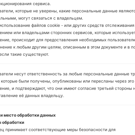
 модели
G810EAW
добавлен файл
G810EAW10r_00_O
нкционирования сервиса.
он NEU(NEU/NORTHERN EUROPE)
ватели, которые не уверены, какие персональные данные являют
 модели
G810EAW
добавлен файл
G810EAW10r_00_O
ельными, могут связаться с владельцем.
н SWS(Switzerland)
спользование файлов cookie - или других средств отслеживания
 модели
G810EAW
добавлен файл
G810EAW10r_00_O
ением или владельцами сторонних сервисов, которые использует
 ITC(Italy)
ение, происходит для предоставления необходимых пользовател
 модели
G810EAW
добавлен файл
G810EAW10r_00_O
нение к любым другим целям, описанным в этом документе и в п
 IBR()
 если такие существуют.
 модели
G820UM
добавлен файл
G820UM20d_00_USC
ited States)
 модели
G820UM
добавлен файл
G820UM20d_00_USC
ватели несут ответственность за любые персональные данные т
ited States)
 которые были получены, опубликованы или пересланы через это
 модели
G850EMW
добавлен файл
G850EMW10b_00_0
ние, и подтверждают, что они имеют согласие третьей стороны 
ited Arab Emirates)
тавление её данных владельцу.
 модели
G850EMW
добавлен файл
G850EMW10e_00_0
ungary)
 и место обработки данных
 модели
G850EMW
добавлен файл
G850EMW20a_00_
 обработки
н HUX(Hungary)
ец принимает соответствующие меры безопасности для
 модели
G850EMW
добавлен файл
G850EMW20a_00_