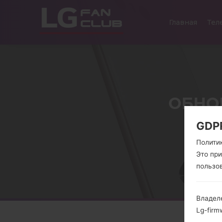
Главная
Тел
ОБНОВ
GDP
Полити
Это пр
пользо
Владел
Lg-firm