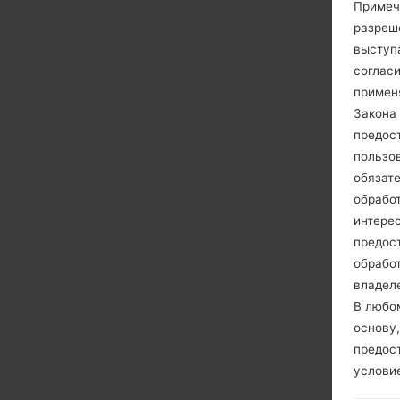
Примеч
- для
разреш
LGT(Re
выступа
- для
согласи
регио
примен
- для
Закона 
регио
предос
- для
пользо
регио
обязат
- для
обрабо
регион
интере
- для
предос
регио
обрабо
- для
владеле
регио
В любо
- для
основу,
регион
предос
- для
услови
Mirror