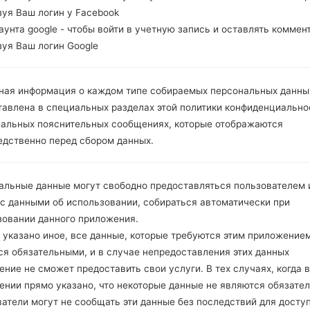
зуя Ваш логин у Facebook
 CLR(Brazil)
каунта google - чтобы войти в учетную запись и оставлять коммен
 модели
G810EAW
добавлен файл
G810EAW10h_00_05
зуя Ваш логин Google
 модели
G810EAW
добавлен файл
G810EAW10q_00_O
н POC(Poland)
 модели
G810EAW
добавлен файл
G810EAW10r_00_05
ная информация о каждом типе собираемых персональных данны
oland)
тавлена в специальных разделах этой политики конфиденциально
 модели
G810EAW
добавлен файл
G810EAW10r_00_05
иальных пояснительных сообщениях, которые отображаются
 модели
G810EAW
добавлен файл
G810EAW10r_00_05
едственно перед сбором данных.
 модели
G810EAW
добавлен файл
G810EAW10r_00_O
н GBR(United Kingdom)
 модели
G810EAW
добавлен файл
G810EAW10r_00_O
альные данные могут свободно предоставляться пользователем и
н HUN(Hungary)
 с данными об использовании, собираться автоматически при
 модели
G810EAW
добавлен файл
G810EAW10r_00_O
зовании данного приложения.
н DEC()
 указано иное, все данные, которые требуются этим приложением
 модели
G810EAW
добавлен файл
G810EAW10r_00_O
ся обязательными, и в случае непредоставления этих данных
н VDS(Spain)
ние не сможет предоставить свои услуги. В тех случаях, когда в
 модели
G810EAW
добавлен файл
G810EAW10r_00_O
ении прямо указано, что некоторые данные не являются обязате
 VDI(Italy)
атели могут не сообщать эти данные без последствий для досту