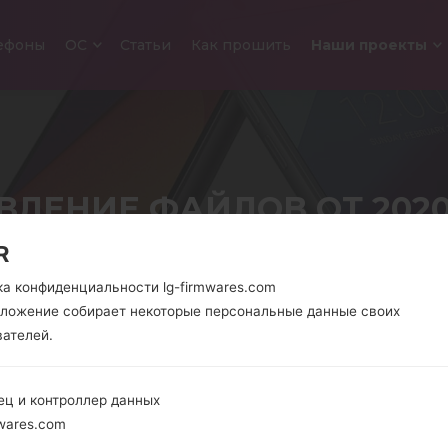
ефоны
ОС
Cтатьи
Как прошить
Наши проекты
ЛЕНИЕ ФАЙЛОВ ОТ 2020
R
Главная
→
Новости
→
Обновление файлов от 2020-07-03
ка конфиденциальности lg-firmwares.com
иложение собирает некоторые персональные данные своих
вателей.
ец и контроллер данных
wares.com