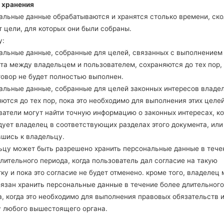
 хранения
 модели
Q610EM
добавлен файл
Q610EM20f_00_OPEN
альные данные обрабатываются и хранятся столько времени, ско
oland)
 цели, для которых они были собраны.
 модели
Q610EM
добавлен файл
Q610EM20f_00_OPEN
у:
ungary)
альные данные, собранные для целей, связанных с выполнением
 модели
Q610EM
добавлен файл
Q610EM20f_00_OPEN
та между владельцем и пользователем, сохраняются до тех пор,
etherlands)
говор не будет полностью выполнен.
 модели
Q610EM
добавлен файл
Q610EM20f_00_OPEN
альные данные, собранные для целей законных интересов владе
ются до тех пор, пока это необходимо для выполнения этих целей
 модели
Q610EM
добавлен файл
Q610EM20f_00_OPEN
ватели могут найти точную информацию о законных интересах, к
rance)
дует владелец в соответствующих разделах этого документа, или
 модели
Q610EMW
добавлен файл
Q610EMW20d_00_
вшись к владельцу.
NEU/NORTHERN EUROPE)
ьцу может быть разрешено хранить персональные данные в тече
 модели
Q610EMW
добавлен файл
Q610EMW20d_00_
лительного периода, когда пользователь дал согласие на такую
oland)
ку и пока это согласие не будет отменено. кроме того, владелец
 модели
Q610FA
добавлен файл
Q610FA10b_04_TCL_
бязан хранить персональные данные в течение более длительного
e 1) регион TPO(Mexico)
, когда это необходимо для выполнения правовых обязательств 
 модели
Q610FS
добавлен файл
Q610FS10b_04_TCL_
у любого вышестоящего органа.
e 1) регион TPO(Mexico)
 модели
Q610FS
добавлен файл
Q610FS10b_04_TCL_