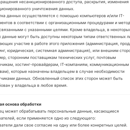
вращения несанкционированного доступа, раскрытия, изменения
н HUN(Hungary)
ционированного уничтожения данных.
 модели
G850EMW
добавлен файл
G850EMW20a_00_
тка данных осуществляется с помощью компьютеров и/или IT-
н POC(Poland)
ментов в соответствии с организационными процедурами и мето
 модели
G850EMW
добавлен файл
G850EMW20a_00_
 связанными с указанными целями. Кроме владельца, в некоторы
 IBR()
х данные могут быть доступны некоторым типам ответственных л
 модели
G850EMW
добавлен файл
G850EMW20a_00_
ающих участие в работе этого приложения (администрация, прод
н DEU(Germany)
инг, юридическая, системная администрация), или внешним стор
 модели
G850QM
добавлен файл
G850QM20a_00_NAO
мер, сторонним поставщикам технических услуг, почтовым
ited States)
зчикам, хостинг-провайдерам, IT-компаниям, коммуникационным
 модели
G850QM
добавлен файл
G850QM20b_00_NAO
твам), которые назначены владельцем в случае необходимости
ited States)
тчиками данных. Обновленный список этих сторон может быть
 модели
G850QM
добавлен файл
G850QM20b_00_NAO
бован у владельца в любое время.
ited States)
 модели
G900N
добавлен файл
G900N10h_00_COM_KR
public of Korea)
ая основа обработки
 модели
G900N
добавлен файл
G900N10k_00_COM_K
ец может обрабатывать персональные данные, касающиеся
public of Korea)
вателей, если применяется одно из следующего:
 модели
G900N
добавлен файл
G900N10k_00_COM_K
атели дали свое согласие на одну или более конкретных целей.
public of Korea)