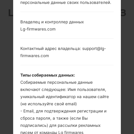
персональные данные своих пользователей.
LG MT310 (LGMT310) ИЗ
Владелец и контроллер данных
СЕРИИ LG HELIX
Lg-firmwares.com
Контактный адрес владельца: support@lg-
firmwares.com
2.0 in (Primary),
-
1.04 in
-
Типы собираемых данных:
(Secondary)
Собираемые персональные данные
176 x 220 пикселей
включают следующее: Имя пользователя,
(Primary), 64 x 96
уникальный идентификатор на нашем сайте
пикселей
(не используйте свой email)
(Secondary)
- Email, для подтверждения регистрации и
сброса пароля, а также (если Вы
подписались) для рассылки рекламных
писем от команды Lg firmwares