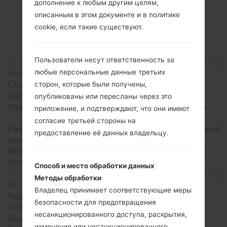
Спецификация
дополнение к любым другим целям,
LGMT310(LGMT310)
описанным в этом документе и в политике
cookie, если такие существуют.
akaLG Helix
Пользователи несут ответственность за
Модель и ее характеристики
любые персональные данные третьих
Модель
LGMT310
Серия
LG Helix
сторон, которые были получены,
Дата выпуска
2010
опубликованы или пересланы через это
Глубина
18.8 миллиметров (0.74
приложение, и подтверждают, что они имеют
дюйма)
согласие третьей стороны на
Размеры (ширина /
93.47 x 48.51 миллиметров
предоставление её данных владельцу.
высота)
(3.67 x 1.90 дюйма)
Вес
85.9 грамм (3.03 унции)
Операционная система
-
Способ и место обработки данных
Аппаратное обеспечение
Методы обработки
ЦП (процессор)
-
Владелец принимает соответствующие меры
Ядра процессора
-
безопасности для предотвращения
Оперативная память
-
несанкционированного доступа, раскрытия,
Внутренняя память
38MB
изменения или несанкционированного