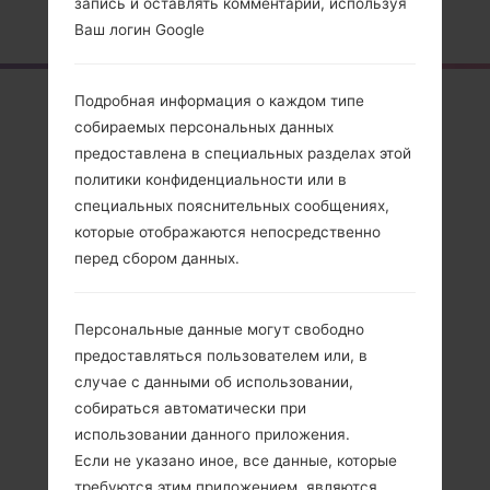
запись и оставлять комментарии, используя
Главная
→
Серия
→
LG Helix
→
LGMT310
Ваш логин Google
Обзор
Подробная информация о каждом типе
собираемых персональных данных
LGMT310(LGMT310)
предоставлена в специальных разделах этой
akaLG Helix
политики конфиденциальности или в
специальных пояснительных сообщениях,
которые отображаются непосредственно
перед сбором данных.
Сравнить
Персональные данные могут свободно
предоставляться пользователем или, в
случае с данными об использовании,
собираться автоматически при
использовании данного приложения.
Если не указано иное, все данные, которые
требуются этим приложением, являются