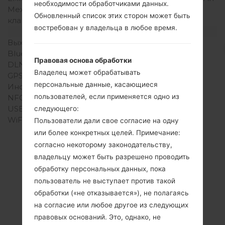
необходимости обработчиками данных.
Механическая
Есть
Обновленный список этих сторон может быть
клавиатура
востребован у владельца в любое время.
Интерфейсы
Выход для аудио
-
Bluetooth
Версия 2.1, EDR
Правовая основа обработки
DLNA
Нет
Владелец может обрабатывать
GPS
-
персональные данные, касающиеся
Инфракрасный порт
Нет
пользователей, если применяется одно из
NFC
Нет
USB
-
следующего:
WiFi
-
Пользователи дали свое согласие на одну
или более конкретных целей. Примечание:
согласно некоторому законодательству,
владельцу может быть разрешено проводить
Прошивки
обработку персональных данных, пока
пользователь не выступает против такой
LGMT310(LGMT310)
обработки («не отказывается»), не полагаясь
akaLG Helix
на согласие или любое другое из следующих
правовых оснований. Это, однако, не