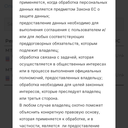
применяется, когда обработка персональных
Описание регионов прошивок телефонов LG
данных является предметом Закона ЕС о
защите данных;
предоставление данных необходимо для
выполнения соглашения с пользователем и/
или для любых соответствующих
Регион
Название файла
ОС
преддоговорных обязательств, которым
Регион
Название файла
ОС
MTK
подлежит владелец;
T31MPV06_01.S06_01.P3011.R1003.cab
Unkn
United
обработка связана с задачей, которая
States
осуществляется в общественных интересах
MTP
или в процессе выполнения официальных
T31MPV06_01.S06_01.P3011.R1003.cab
Unkn
United
полномочий, предоставленных владельцу;
States
обработка необходима для целей законных
интересов, которые преследует владелец
Showing 1 to 2 of 2 entries
или третья сторона.
Previous
1
Next
В любом случае владелец охотно поможет
объяснить конкретную правовую основу,
которая применяется к обработке, и в
частности, является ли предоставление