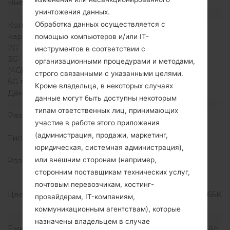
Внешняя память
-
уничтожения данных.
Сеть и данные
Количество мест для сим
1 Мини SIM
Обработка данных осуществляется с
карты
помощью компьютеров и/или IT-
2G
-
инструментов в соответствии с
3G
-
организационными процедурами и методами,
(4G) LTE
-
строго связанными с указанными целями.
5G network
-
Кроме владельца, в некоторых случаях
Данные
-
данные могут быть доступны некоторым
Дисплей
типам ответственных лиц, принимающих
Размер экрана
2.0 in (Primary), 1.04 in
участие в работе этого приложения
(Secondary)
(администрация, продажи, маркетинг,
Тип экрана
TFT (Primary), LCD
юридическая, системная администрация),
(Secondary)
Разрешение экрана
176 x 220 пикселей
или внешним сторонам (например,
(Primary), 64 x 96
сторонним поставщикам технических услуг,
пикселей (Secondary)
почтовым перевозчикам, хостинг-
Цвета экрана
256K цветов (Primary), 65K
провайдерам, IT-компаниям,
цветов (Secondary)
коммуникационным агентствам), которые
Аккумулятор и клавиатура
назначены владельцем в случае
Емкость аккумулятора
Съемный Li-Ion 1000 mAh