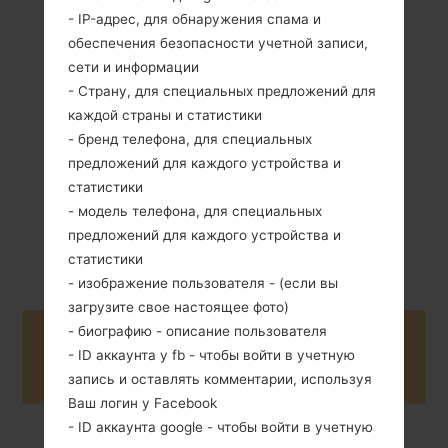
- IP-адрес, для обнаружения спама и
обеспечения безопасности учетной записи,
85.9 грамм (3.03
Съемный Li-Ion
сети и информации
унции)
1000 mAh
- Страну, для специальных предложений для
каждой страны и статистики
- бренд телефона, для специальных
предложений для каждого устройства и
статистики
- модель телефона, для специальных
2010
предложений для каждого устройства и
Unknown
статистики
- изображение пользователя - (если вы
загрузите свое настоящее фото)
- биографию - описание пользователя
Buy accessories on Amazon
- ID аккаунта у fb - чтобы войти в учетную
запись и оставлять комментарии, используя
Ваш логин у Facebook
- ID аккаунта google - чтобы войти в учетную