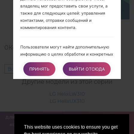
владелец мог предоставить свои услуги, а
также для следующих целей: управления
контактами, отправки сообщений и
TOP 5 SECRET CODES for LG!
комментирования контента.
0
Комментарии
Пользователи могут найти дополнительную
информацию о целях обработки и конкретных
персональных данных, используемых для
Войдите
чтобы оставить комментарий.
каждой цели, в соответствующих разделах
ПРИНЯТЬ
ВЫЙТИ ОТСЮДА
этого документа.
Другие модели из этой серии
LG HelixLW310
Подробная информация об обработке
LG HelixUX310
персональных данных
Персональные данные собираются для
следующих целей и для использования таких
ДЛЯ БЛОГЕРОВ И ПИСАТЕЛЕЙ
НОВОСТИ
СРАВНИТЬ
услуг:
КОНТАКТЫ
ПОЛИТИКА КОНФИДЕНЦИАЛЬНОСТИ
This website uses cookies to ensure you get
Комментирования контента
УСЛОВИЯ ОБСЛУЖИВАНИЯ