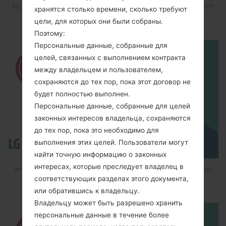
How to Factory Reset through menu on LG Town
хранятся столько времени, сколько требуют
C300?
цели, для которых они были собраны.
Поэтому:
Персональные данные, собранные для
целей, связанных с выполнением контракта
между владельцем и пользователем,
сохраняются до тех пор, пока этот договор не
будет полностью выполнен.
Персональные данные, собранные для целей
законных интересов владельца, сохраняются
до тех пор, пока это необходимо для
выполнения этих целей. Пользователи могут
найти точную информацию о законных
интересах, которые преследует владелец в
How to Flash Stock Firmware on LG Smartphone
соответствующих разделах этого документа,
using LG Flash Tool 2014?
или обратившись к владельцу.
Владельцу может быть разрешено хранить
персональные данные в течение более