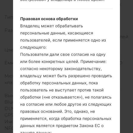
соотношение экрана к
телу)
Тип экрана
IPS LCD емкостный
Правовая основа обработки
сенсорный экран
Владелец может обрабатывать
Разрешение экрана
1080 x 2160 пикселей
персональные данные, касающиеся
(~390 плотность пикселей
пользователей, если применяется одно из
на дюйм)
следующего:
Цвета экрана
16M цветов
Пользователи дали свое согласие на одну
Аккумулятор и клавиатура
или более конкретных целей. Примечание:
Емкость аккумулятора
Не съемный Li-Ion 3500
согласно некоторому законодательству,
mAh
Механическая
-
владельцу может быть разрешено проводить
клавиатура
обработку персональных данных, пока
Интерфейсы
пользователь не выступает против такой
Выход для аудио
3.5mm jack
обработки («не отказывается»), не полагаясь
Bluetooth
Версия 5.0, A2DP, LE
на согласие или любое другое из следующих
DLNA
-
правовых оснований. Это, однако, не
GPS
A-GPS
применяется, когда обработка персональных
Инфракрасный порт
-
данных является предметом Закона ЕС о
NFC
-
защите данных;