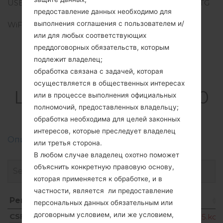
USB
USB 2.0 Type-C, USB OTG
предоставление данных необходимо для
On-The-Go
выполнения соглашения с пользователем и/
WiFi
Wi-Fi 802.11 a/b/g/n/ac
или для любых соответствующих
преддоговорных обязательств, которым
подлежит владелец;
обработка связана с задачей, которая
Прошивки
осуществляется в общественных интересах
LGQ720QM5(LMQ720
или в процессе выполнения официальных
полномочий, предоставленных владельцу;
QM5) akaLG Stylo 5
обработка необходима для целей законных
интересов, которые преследует владелец
Описание регионов прошивок телефонов LG
или третья сторона.
В любом случае владелец охотно поможет
объяснить конкретную правовую основу,
которая применяется к обработке, и в
частности, является ли предоставление
Регион
Название файла
персональных данных обязательным или
Регион
Название файла
договорным условием, или же условием,
CSF
Q720QM520e_00_CCT_US_OP_0225.kdz