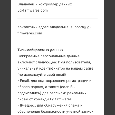
Владелец и контроллер данных
LG Q720QM5
Lg-firmwares.com
(LMQ720QM5) ИЗ
Контактный адрес владельца: support@lg-
СЕРИИ LG STYLO 5
firmwares.com
Типы собираемых данных:
Собираемые персональные данные
включают следующее: Имя пользователя,
уникальный идентификатор на нашем сайте
6.2 дюйма
1.4Ghz Cortex-A53
(не используйте свой email)
(~79.8%
Qualcomm
соотношение
Adreno 506
- Email, для подтверждения регистрации и
экрана к телу)
3GB
сброса пароля, а также (если Вы
1080 x 2160
подписались) для рассылки рекламных
пикселей (~390
писем от команды Lg firmwares
плотность
- IP-адрес, для обнаружения спама и
пикселей на
обеспечения безопасности учетной записи,
дюйм)