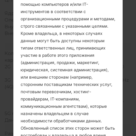
помощью компьютеров и/или IT-
Qualcomm Adreno 506
инструментов в соответствии с
Ядра процессора
Восьмиядерный
организационными процедурами и методами,
Оперативная память
3GB
Внутренняя память
32GB
строго связанными с указанными целями.
Внешняя память
microSD, up to 1 TB
Кроме владельца, в некоторых случаях
(выделенный слот)
данные могут быть доступны некоторым
Сеть и данные
типам ответственных лиц, принимающих
Количество мест для сим
1 Нано SIM
участие в работе этого приложения
карты
(администрация, продажи, маркетинг,
2G
GSM 850/900/1800/1900
юридическая, системная администрация),
MHz
или внешним сторонам (например,
3G
UMTS 850/1700/1900 MHz
сторонним поставщикам технических услуг,
(4G) LTE
LTE band 2(1900),
почтовым перевозчикам, хостинг-
4(1700/2100), 5(850),
провайдерам, IT-компаниям,
12(700), 14(700), 29(700),
30(2300), 66(1700/2100)
коммуникационным агентствам), которые
5G network
-
назначены владельцем в случае
Данные
GSM/HSPA/LTE
необходимости обработчиками данных.
Дисплей
Обновленный список этих сторон может быть
Размер экрана
6.2 дюйма (~79.8%
востребован у владельца в любое время.