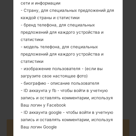
сети и информации
- Страну, для специальных предложений для
каждой страны и статистики
- бренд телефона, для специальных
предложений для каждого устройства и
статистики
179 грамм (6.27
Не съемный Li-
унции)
- модель телефона, для специальных
Ion 3500 mAh
предложений для каждого устройства и
статистики
- изображение пользователя - (если вы
загрузите свое настоящее фото)
- биографию - описание пользователя
- ID аккаунта у fb - чтобы войти в учетную
Июнь, 2019
Android 10
запись и оставлять комментарии, используя
Ваш логин у Facebook
- ID аккаунта google - чтобы войти в учетную
запись и оставлять комментарии, используя
Ваш логин Google
Buy accessories on Amazon