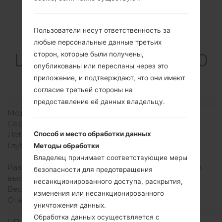
Пользователи несут ответственность за
Спецификация
любые персональные данные третьих
LGQ720QM5(LMQ720
сторон, которые были получены,
опубликованы или пересланы через это
QM5) akaLG Stylo 5
приложение, и подтверждают, что они имеют
согласие третьей стороны на
Модель и ее характеристики
предоставление её данных владельцу.
Модель
LGQ720QM5
Серия
LG Stylo 5
Дата выпуска
Июнь, 2019
Способ и место обработки данных
Глубина
8.4 миллиметров (0.33
Методы обработки
дюйма)
Владелец принимает соответствующие меры
Размеры (ширина /
160 x 77.7 миллиметров
безопасности для предотвращения
высота)
(6.30 x 3.06 дюйма)
несанкционированного доступа, раскрытия,
Вес
179 грамм (6.27 унции)
изменения или несанкционированного
Операционная система
Android 9 Pie
уничтожения данных.
Аппаратное обеспечение
Обработка данных осуществляется с
ЦП (процессор)
1.4Ghz Cortex-A53