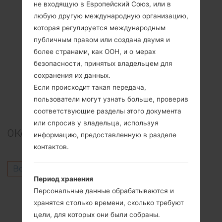
не входящую в Европейский Союз, или в
любую другую международную организацию,
которая регулируется международным
публичным правом или создана двумя и
более странами, как ООН, и о мерах
безопасности, принятых владельцем для
сохранения их данных.
Если происходит такая передача,
пользователи могут узнать больше, проверив
соответствующие разделы этого документа
или спросив у владельца, используя
0
Комментарии
информацию, предоставленную в разделе
контактов.
Войдите
чтобы оставить комментарий.
Период хранения
Другие модели из этой серии
Персональные данные обрабатываются и
хранятся столько времени, сколько требуют
LG Stylo 5Q720MS
цели, для которых они были собраны.