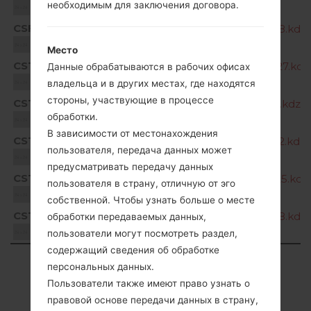
необходимым для заключения договора.
Unknown
CSF
Q720QM520f_00_CCT_US_OP_0508.kdz
Unknown
Место
CST
Q720QM520b_00_CCT_US_OP_0827.kdz
Данные обрабатываются в рабочих офисах
Unknown
владельца и в других местах, где находятся
стороны, участвующие в процессе
CST
Q720QM520c_00_CCT_US_OP_1113.kdz
обработки.
Unknown
В зависимости от местонахождения
CST
Q720QM520d_00_CCT_US_OP_1222.kdz
пользователя, передача данных может
Unknown
предусматривать передачу данных
CST
Q720QM520e_00_CCT_US_OP_0225.kdz
пользователя в страну, отличную от эго
Unknown
собственной. Чтобы узнать больше о месте
CST
Q720QM520f_00_CCT_US_OP_0508.kdz
обработки передаваемых данных,
Unknown
пользователи могут посмотреть раздел,
содержащий сведения об обработке
Showing 1 to 7 of 7 entries
персональных данных.
Пользователи также имеют право узнать о
Previous
1
Next
правовой основе передачи данных в страну,