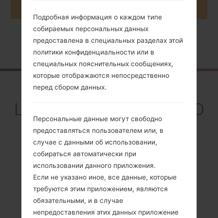
Подробная информация о каждом типе
собираемых персональных данных
предоставлена в специальных разделах этой
Главная
→
Серия
→
LG Stylo 5
→
LGQ720QM5
политики конфиденциальности или в
специальных пояснительных сообщениях,
которые отображаются непосредственно
Обзор
перед сбором данных.
LGQ720QM5(LMQ720
Персональные данные могут свободно
QM5) akaLG Stylo 5
предоставляться пользователем или, в
случае с данными об использовании,
собираться автоматически при
использовании данного приложения.
Если не указано иное, все данные, которые
Сравнить
требуются этим приложением, являются
обязательными, и в случае
непредоставления этих данных приложение