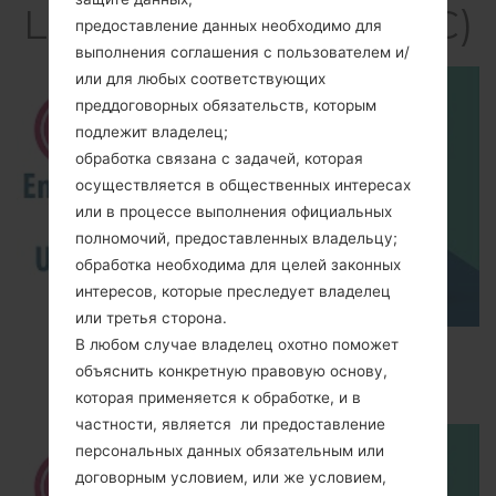
LGKF240C(LGKF240C)
предоставление данных необходимо для
выполнения соглашения с пользователем и/
или для любых соответствующих
преддоговорных обязательств, которым
подлежит владелец;
обработка связана с задачей, которая
осуществляется в общественных интересах
или в процессе выполнения официальных
полномочий, предоставленных владельцу;
обработка необходима для целей законных
интересов, которые преследует владелец
или третья сторона.
В любом случае владелец охотно поможет
How to Enable Developer Options & USB
объяснить конкретную правовую основу,
Debugging on LG ?
которая применяется к обработке, и в
частности, является ли предоставление
персональных данных обязательным или
договорным условием, или же условием,