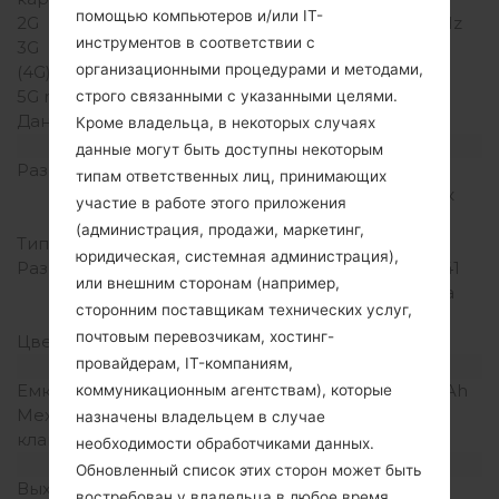
помощью компьютеров и/или IT-
2G
GSM 900/1800/1900 MHz
инструментов в соответствии с
3G
-
организационными процедурами и методами,
(4G) LTE
-
5G network
-
строго связанными с указанными целями.
Данные
GPRS
Кроме владельца, в некоторых случаях
Дисплей
данные могут быть доступны некоторым
Размер экрана
2.0 дюйма (~28.5%
типам ответственных лиц, принимающих
соотношение экрана к
участие в работе этого приложения
телу)
(администрация, продажи, маркетинг,
Тип экрана
TFT
юридическая, системная администрация),
Разрешение экрана
176 x 220 пикселей (~141
или внешним сторонам (например,
плотность пикселей на
сторонним поставщикам технических услуг,
дюйм)
почтовым перевозчикам, хостинг-
Цвета экрана
256K цветов
провайдерам, IT-компаниям,
Аккумулятор и клавиатура
Емкость аккумулятора
Съемный Li-Ion 800 mAh
коммуникационным агентствам), которые
Механическая
Есть
назначены владельцем в случае
клавиатура
необходимости обработчиками данных.
Интерфейсы
Обновленный список этих сторон может быть
Выход для аудио
-
востребован у владельца в любое время.