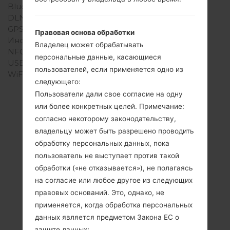
Bluetooth
USB 2.0, A2DP
DLNA
Нет
GPS
-
Правовая основа обработки
Инфракрасный порт
Нет
Владелец может обрабатывать
NFC
Нет
персональные данные, касающиеся
USB
USB 2.0
пользователей, если применяется одно из
WiFi
-
следующего:
Пользователи дали свое согласие на одну
или более конкретных целей. Примечание:
согласно некоторому законодательству,
владельцу может быть разрешено проводить
обработку персональных данных, пока
пользователь не выступает против такой
обработки («не отказывается»), не полагаясь
на согласие или любое другое из следующих
правовых оснований. Это, однако, не
применяется, когда обработка персональных
Видео
данных является предметом Закона ЕС о
защите данных;