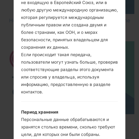
не входящую в Европейский Союз, или в
любую другую международную организацию,
которая регулируется международным
How to Flash Stock Firmware on LG Smartphone
публичным правом или создана двумя и
using LG UP?
более странами, как ООН, и о мерах
безопасности, принятых владельцем для
сохранения их данных.
Если происходит такая передача,
пользователи могут узнать больше, проверив
соответствующие разделы этого документа
или спросив у владельца, используя
информацию, предоставленную в разделе
контактов.
Период хранения
Персональные данные обрабатываются и
TOP 5 SECRET CODES for LG!
хранятся столько времени, сколько требуют
цели, для которых они были собраны.