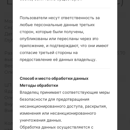
LGKF240C(LGKF240C)
Модель и ее характеристики
Пользователи несут ответственность за
Модель
LGKF240C
любые персональные данные третьих
Серия
LG Others
сторон, которые были получены,
Дата выпуска
2009
опубликованы или пересланы через это
Глубина
16 миллиметров (0.63
приложение, и подтверждают, что они имеют
дюйма)
согласие третьей стороны на
Размеры (ширина /
94 x 47 миллиметров (3.70
высота)
x 1.85 дюйма)
предоставление её данных владельцу.
Вес
91 грамм (3.21 унции)
Операционная система
-
Аппаратное обеспечение
Способ и место обработки данных
ЦП (процессор)
-
Методы обработки
Ядра процессора
-
Владелец принимает соответствующие меры
Оперативная память
-
безопасности для предотвращения
Внутренняя память
20MB
несанкционированного доступа, раскрытия,
Внешняя память
-
изменения или несанкционированного
Сеть и данные
уничтожения данных.
Количество мест для сим
1 Мини SIM
Обработка данных осуществляется с
карты