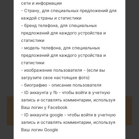
сети и информации
- Страну, для специальных предложений для
91 грамм (3.21
каждой страны и статистики
Съемный Li-Ion
унции)
800 mAh
- бренд телефона, для специальных
предложений для каждого устройства и
статистики
- модель телефона, для специальных
предложений для каждого устройства и
статистики
- изображение пользователя - (если вы
2009
Unknown
загрузите свое настоящее фото)
- биографию - описание пользователя
- ID аккаунта у fb - чтобы войти в учетную
запись и оставлять комментарии, используя
Buy accessories on Amazon
Ваш логин у Facebook
- ID аккаунта google - чтобы войти в учетную
запись и оставлять комментарии, используя
Ваш логин Google