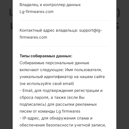
Владелец и контроллер данных
LG KF240C (LGKF240C)
Lg-firmwares.com
ИЗ СЕРИИ LG OTHERS
Контактный адрес владельца: support@lg-
firmwares.com
Типы собираемых данных:
Собираемые персональные данные
2.0 дюйма (~28.5%
-
включают следующее: Имя пользователя,
соотношение
-
экрана к телу)
уникальный идентификатор на нашем сайте
176 x 220 пикселей
(не используйте свой email)
(~141 плотность
- Email, для подтверждения регистрации и
пикселей на
сброса пароля, а также (если Вы
дюйм)
подписались) для рассылки рекламных
писем от команды Lg firmwares
- IP-адрес, для обнаружения спама и
обеспечения безопасности учетной записи,