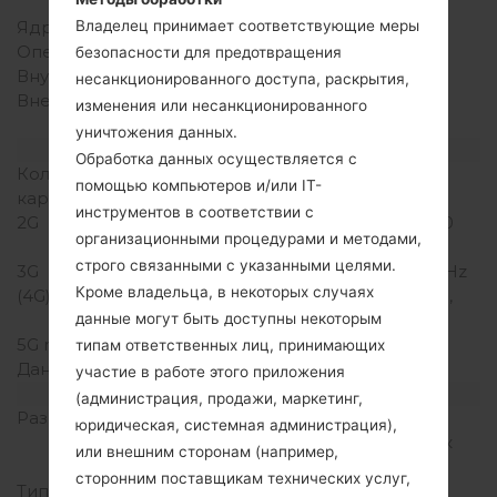
Snapdragon 210
Владелец принимает соответствующие меры
Ядра процессора
Четырехъядерный
Оперативная память
2GB
безопасности для предотвращения
Внутренняя память
16GB
несанкционированного доступа, раскрытия,
Внешняя память
microSD, до 256 GB
изменения или несанкционированного
(выделенный слот)
уничтожения данных.
Сеть и данные
Обработка данных осуществляется с
Количество мест для сим
1 Нано SIM
помощью компьютеров и/или IT-
карты
инструментов в соответствии с
2G
GSM 850/900/1800/1900
организационными процедурами и методами,
MHz
строго связанными с указанными целями.
3G
HSPA 850/1700/1900 MHz
Кроме владельца, в некоторых случаях
(4G) LTE
LTE 700, 850, 1700, 1900,
данные могут быть доступны некоторым
2100 MHz
5G network
-
типам ответственных лиц, принимающих
Данные
GPRS/EDGE
участие в работе этого приложения
Дисплей
(администрация, продажи, маркетинг,
Размер экрана
5.3 in (~69.4%
юридическая, системная администрация),
соотношение экрана к
или внешним сторонам (например,
телу)
сторонним поставщикам технических услуг,
Тип экрана
IPS LCD емкостный