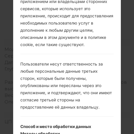
приложением или владельцами сторонних
Спецификация
сервисов, которые использует это
LGK450(LGK450)
приложение, происходит для предоставления
необходимых пользователю услуг в
akaLG X Power
дополнение к любым другим целям,
описанным в этом документе и в политике
Модель и ее характеристики
cookie, если такие существуют.
Модель
LGK450
Серия
LG X Power
Дата выпуска
Сентябрь, 2016
Пользователи несут ответственность за
Глубина
7.9 миллиметров (0.31
любые персональные данные третьих
дюйма)
сторон, которые были получены,
Размеры (ширина /
148.9 x 74.9 миллиметров
опубликованы или пересланы через это
высота)
(5.86 x 2.95 дюйма)
приложение, и подтверждают, что они имеют
Вес
139 грамм (4.90 унции)
согласие третьей стороны на
Операционная система
Android 6.0.1
предоставление её данных владельцу.
(Marshmallow)
Аппаратное обеспечение
ЦП (процессор)
1.3 GHz Cortex-A7,
Способ и место обработки данных
Qualcomm MSM8909
Методы обработки