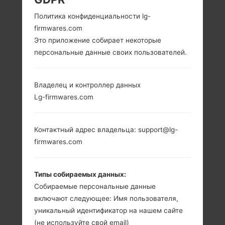
LG K450 (LGK450) ИЗ
Политика конфиденциальности lg-
firmwares.com
СЕРИИ LG X POWER
Это приложение собирает некоторые
персональные данные своих пользователей.
Владелец и контроллер данных
Lg-firmwares.com
5.3 in (~69.4%
1.3 GHz Cortex-A7,
соотношение
Qualcomm
Контактный адрес владельца: support@lg-
экрана к телу)
MSM8909
firmwares.com
Snapdragon 210
720 x 1280
пикселей (~277
2GB
плотность
Типы собираемых данных:
пикселей на
дюйм)
Собираемые персональные данные
включают следующее: Имя пользователя,
уникальный идентификатор на нашем сайте
(не используйте свой email)