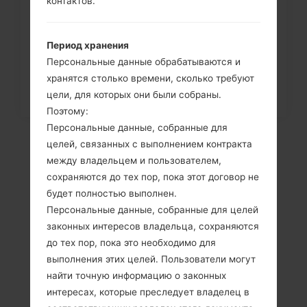
контактов.
Как удалить все данные с
телефона через меню на LG...
Период хранения
Персональные данные обрабатываются и
хранятся столько времени, сколько требуют
цели, для которых они были собраны.
Поэтому:
Персональные данные, собранные для
целей, связанных с выполнением контракта
между владельцем и пользователем,
сохраняются до тех пор, пока этот договор не
будет полностью выполнен.
Персональные данные, собранные для целей
законных интересов владельца, сохраняются
до тех пор, пока это необходимо для
выполнения этих целей. Пользователи могут
Видео
найти точную информацию о законных
LGK450(LGK450)
интересах, которые преследует владелец в