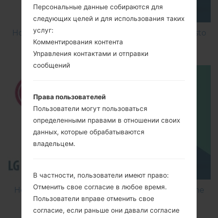
Персональные данные собираются для
следующих целей и для использования таких
услуг:
How to Factory Reset through menu on LG Aristo
Комментирования контента
MS210?
Управления контактами и отправки
сообщений
Права пользователей
Пользователи могут пользоваться
определенными правами в отношении своих
данных, которые обрабатываются
владельцем.
В частности, пользователи имеют право:
Отменить свое согласие в любое время.
How to Flash Stock Firmware on LG Smartphone
Пользователи вправе отменить свое
using LG Flash Tool 2014?
согласие, если раньше они давали согласие