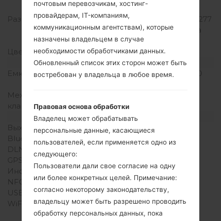
почтовым перевозчикам, хостинг-
сенсорный экран
провайдерам, IT-компаниям,
Разрешение экрана
720 x 1280 пикселей (~277
коммуникационным агентствам), которые
плотность пикселей на
назначены владельцем в случае
дюйм)
необходимости обработчиками данных.
Цвета экрана
16M цветов
Аккумулятор и клавиатура
Обновленный список этих сторон может быть
Емкость аккумулятора
Не съемный Li-Ion 4100
востребован у владельца в любое время.
mAh
Механическая
-
клавиатура
Правовая основа обработки
Интерфейсы
Владелец может обрабатывать
Выход для аудио
3.5mm jack
персональные данные, касающиеся
Bluetooth
Версия 4.1, A2DP
пользователей, если применяется одно из
DLNA
Нет
следующего:
GPS
A-GPS, GLONASS
Пользователи дали свое согласие на одну
Инфракрасный порт
Нет
или более конкретных целей. Примечание:
NFC
Нет
согласно некоторому законодательству,
USB
microUSB 2.0
владельцу может быть разрешено проводить
WiFi
Wi-Fi802.11b/g/n, Wi-Fi
обработку персональных данных, пока
Direct, hotspot