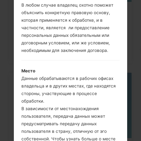
В любом случае владелец охотно поможет
Как сделать Аппаратный сброс на
объяснить конкретную правовую основу,
которая применяется к обработке, и в
LG G3, G4, G5, G7 и...
частности, является ли предоставление
персональных данных обязательным или
договорным условием, или же условием,
необходимым для заключения договора.
Место
Данные обрабатываются в рабочих офисах
05
владельца и в других местах, где находятся
МАЯ
стороны, участвующие в процессе
обработки.
В зависимости от местонахождения
пользователя, передача данных может
предусматривать передачу данных
пользователя в страну, отличную от эго
собственной. Чтобы узнать больше о месте