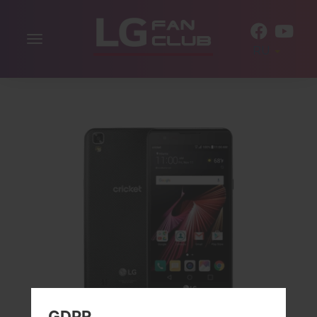
Включить
RU
навигацию
GDPR