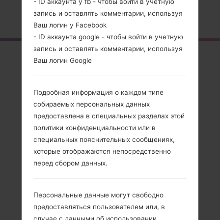
- ID аккаунта у fb - чтобы войти в учетную
запись и оставлять комментарии, используя
Главная
→
Серия
→
LG X Power
→
LGK450
Ваш логин у Facebook
- ID аккаунта google - чтобы войти в учетную
запись и оставлять комментарии, используя
Обзор
Ваш логин Google
LGK450(LGK450)
akaLG X Power
Подробная информация о каждом типе
собираемых персональных данных
предоставлена в специальных разделах этой
политики конфиденциальности или в
специальных пояснительных сообщениях,
Сравнить
которые отображаются непосредственно
перед сбором данных.
Персональные данные могут свободно
предоставляться пользователем или, в
случае с данными об использовании,