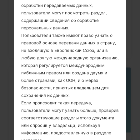
обработки передаваемых данных,
Как удалить все данные с
пользователи могут посмотреть раздел,
телефона через код на LG G3,...
содержащий сведения об обработке
персональных данных.
Пользователи также имеют право узнать о
правовой основе передачи данных в страну,
не входящую в Европейский Союз, или в
любую другую международную организацию,
которая регулируется международным
публичным правом или создана двумя и
05
более странами, как ООН, и о мерах
МАЯ
безопасности, принятых владельцем для
сохранения их данных.
Если происходит такая передача,
пользователи могут узнать больше, проверив
соответствующие разделы этого документа
или спросив у владельца, используя
информацию, предоставленную в разделе