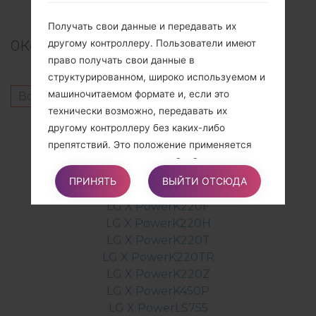
Получать свои данные и передавать их
другому контроллеру. Пользователи имеют
0
Комментарии
право получать свои данные в
структурированном, широко используемом и
машиночитаемом формате и, если это
Войдите
чтобы оставить комментарий.
технически возможно, передавать их
Другие модели из этой серии
другому контроллеру без каких-либо
препятствий. Это положение применяется
LG X PowerF750K
при условии, что данные обрабатываются
LG X PowerK210
автоматизированными средствами и
ПРИНЯТЬ
ВЫЙТИ ОТСЮДА
LG X PowerK212
обработка базируется на согласии
LG X PowerK220F
пользователя, на контракте, частью которого
LG X PowerK220H
является пользователь, или на
LG X PowerK220T
преддоговорных обязательствах,
LG X PowerK220TR
вытекающих из него.
LG X PowerK220Z
LG X PowerK450P
LG X PowerLS755
Подавать жалобу. Пользователи имеют