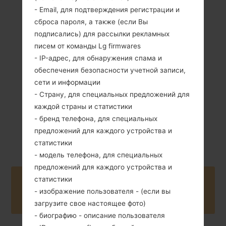
- Email, для подтверждения регистрации и
сброса пароля, а также (если Вы
подписались) для рассылки рекламных
139 грамм (4.90
Не съемный Li-
унции)
писем от команды Lg firmwares
Ion 4100 mAh
- IP-адрес, для обнаружения спама и
обеспечения безопасности учетной записи,
сети и информации
- Страну, для специальных предложений для
каждой страны и статистики
- бренд телефона, для специальных
Сентябрь, 2016
Unknown
предложений для каждого устройства и
статистики
- модель телефона, для специальных
предложений для каждого устройства и
статистики
Buy accessories on Amazon
- изображение пользователя - (если вы
загрузите свое настоящее фото)
- биографию - описание пользователя