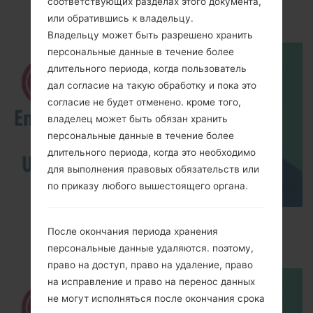
соответствующих разделах этого документа,
akaLG X Power
или обратившись к владельцу.
Владельцу может быть разрешено хранить
персональные данные в течение более
длительного периода, когда пользователь
дал согласие на такую обработку и пока это
согласие не будет отменено. кроме того,
владелец может быть обязан хранить
персональные данные в течение более
длительного периода, когда это необходимо
для выполнения правовых обязательств или
по приказу любого вышестоящего органа.
How to Enable Developer Options & USB
После окончания периода хранения
Debugging on LG ?
персональные данные удаляются. поэтому,
право на доступ, право на удаление, право
на исправление и право на перенос данных
не могут исполняться после окончания срока