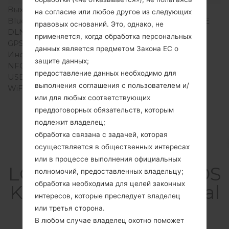
Выход для аудио
3.5mm jack
на согласие или любое другое из следующих
Bluetooth
Версия 4.1/4.2, A2DP, LE
правовых оснований. Это, однако, не
DLNA
Нет
применяется, когда обработка персональных
GPS
A-GPS, GLONASS
данных является предметом Закона ЕС о
Инфракрасный порт
Нет
защите данных;
NFC
Нет
предоставление данных необходимо для
USB
microUSB 2.0 , OTG
выполнения соглашения с пользователем и/
WiFi
Wi-Fi802.11b/g/n, Wi-Fi
или для любых соответствующих
Direct, hotspot
преддоговорных обязательств, которым
подлежит владелец;
обработка связана с задачей, которая
осуществляется в общественных интересах
Прошивки
или в процессе выполнения официальных
LGK220DSK(LGK220DS
полномочий, предоставленных владельцу;
обработка необходима для целей законных
K) akaLG X Power Dual
интересов, которые преследует владелец
TD-LTE
или третья сторона.
В любом случае владелец охотно поможет