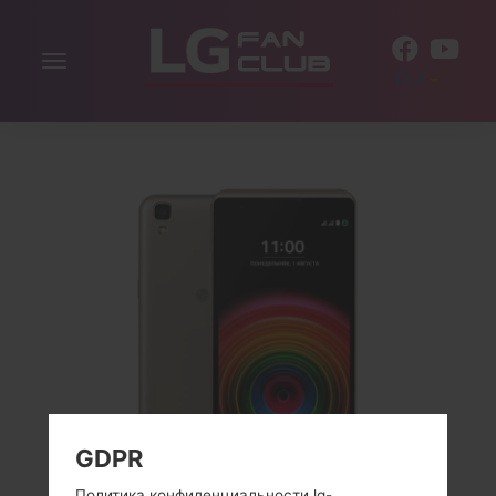
Включить
RU
навигацию
GDPR
Политика конфиденциальности lg-