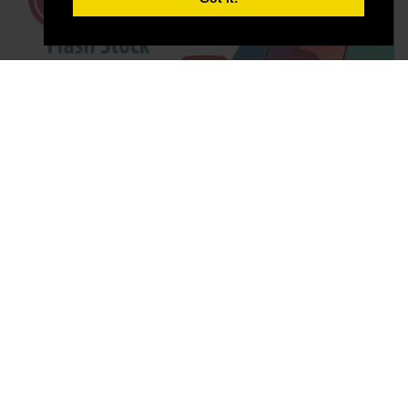
Получать свои данные и передавать их
другому контроллеру. Пользователи имеют
право получать свои данные в
структурированном, широко используемом и
машиночитаемом формате и, если это
технически возможно, передавать их
другому контроллеру без каких-либо
препятствий. Это положение применяется
при условии, что данные обрабатываются
How to Flash Stock Firmware on LG Smartphone
автоматизированными средствами и
using LG Flash Tool 2014?
обработка базируется на согласии
пользователя, на контракте, частью которого
является пользователь, или на
преддоговорных обязательствах,
вытекающих из него.
Подавать жалобу. Пользователи имеют
право подать иск в свой компетентный орган