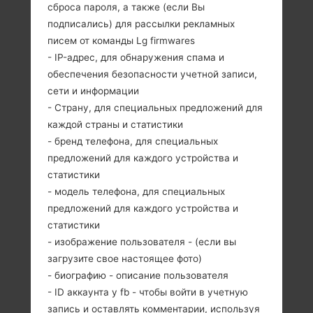
сброса пароля, а также (если Вы
дюйм)
подписались) для рассылки рекламных
писем от команды Lg firmwares
- IP-адрес, для обнаружения спама и
обеспечения безопасности учетной записи,
сети и информации
- Страну, для специальных предложений для
139 грамм (4.90
Не съемный Li-
каждой страны и статистики
унции)
Ion 4100 mAh
- бренд телефона, для специальных
предложений для каждого устройства и
статистики
- модель телефона, для специальных
предложений для каждого устройства и
статистики
Сентябрь, 2016
- изображение пользователя - (если вы
Android 6.0.x
загрузите свое настоящее фото)
Marshmallow
Mirror Release
- биографию - описание пользователя
- ID аккаунта у fb - чтобы войти в учетную
запись и оставлять комментарии, используя