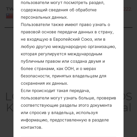
пользователи могут посмотреть раздел,
TWN
K220dsK10e_00_OPEN_TW_DS_OP_0222.k
содержащий сведения об обработке
Taiwan
персональных данных.
Пользователи также имеют право узнать о
правовой основе передачи данных в страну,
Showing 1 to 4 of 4 entries
не входящую в Европейский Союз, или в
любую другую международную организацию,
Previous
1
Next
которая регулируется международным
публичным правом или создана двумя и
более странами, как ООН, и о мерах
безопасности, принятых владельцем для
Cтатьи
сохранения их данных.
Если происходит такая передача,
LGK220DSK(LGK220DS
пользователи могут узнать больше, проверив
K) akaLG X Power Dual
соответствующие разделы этого документа
или спросив у владельца, используя
TD-LTE
информацию, предоставленную в разделе
контактов.