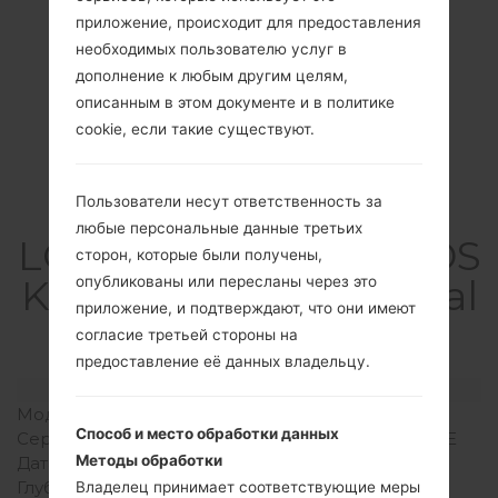
приложение, происходит для предоставления
необходимых пользователю услуг в
дополнение к любым другим целям,
описанным в этом документе и в политике
cookie, если такие существуют.
Спецификация
Пользователи несут ответственность за
любые персональные данные третьих
LGK220DSK(LGK220DS
сторон, которые были получены,
K) akaLG X Power Dual
опубликованы или пересланы через это
приложение, и подтверждают, что они имеют
TD-LTE
согласие третьей стороны на
предоставление её данных владельцу.
Модель и ее характеристики
Модель
LGK220DSK
Способ и место обработки данных
Серия
LG X Power Dual TD-LTE
Методы обработки
Дата выпуска
Сентябрь, 2016
Глубина
7.9 миллиметров (0.31
Владелец принимает соответствующие меры