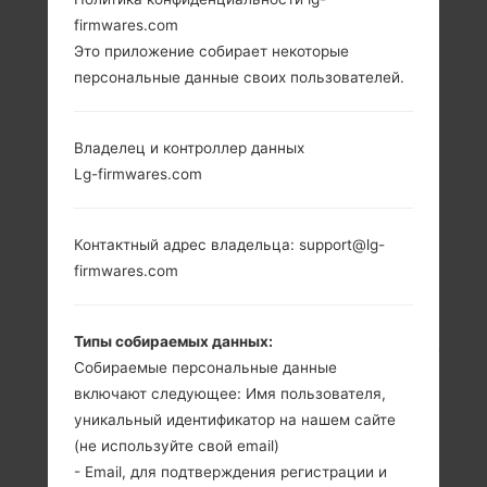
firmwares.com
LG K220DSK
Это приложение собирает некоторые
персональные данные своих пользователей.
(LGK220DSK) ИЗ
СЕРИИ LG X POWER
Владелец и контроллер данных
Lg-firmwares.com
DUAL TD-LTE
Контактный адрес владельца: support@lg-
firmwares.com
Типы собираемых данных:
5.3 in (~69.4%
1.3 GHz Cortex-A53
Собираемые персональные данные
соотношение
Mediatek MT6735
экрана к телу)
включают следующее: Имя пользователя,
2GB
720 x 1280
уникальный идентификатор на нашем сайте
пикселей (~277
(не используйте свой email)
плотность
- Email, для подтверждения регистрации и
пикселей на