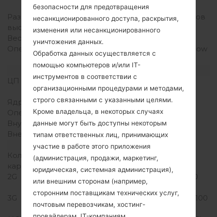
дюйма)
безопасности для предотвращения
Размеры (ширина /
148.9 x 74.9 миллиметров
несанкционированного доступа, раскрытия,
высота)
(5.86 x 2.95 дюйма)
изменения или несанкционированного
Вес
139 грамм (4.90 унции)
уничтожения данных.
Операционная система
Android 6.0.x Marshmallow
Обработка данных осуществляется с
Mirror Release
помощью компьютеров и/или IT-
Аппаратное обеспечение
инструментов в соответствии с
ЦП (процессор)
1.3 GHz Cortex-A53
организационными процедурами и методами,
Mediatek MT6735
строго связанными с указанными целями.
Ядра процессора
Четырехъядерный
Кроме владельца, в некоторых случаях
Оперативная память
2GB
Внутренняя память
16GB
данные могут быть доступны некоторым
Внешняя память
microSD, до 256 GB
типам ответственных лиц, принимающих
Сеть и данные
участие в работе этого приложения
Количество мест для сим
2 Нано SIM
(администрация, продажи, маркетинг,
карты
юридическая, системная администрация),
2G
GSM 850/900/1800/1900
или внешним сторонам (например,
MHz
сторонним поставщикам технических услуг,
3G
HSDPA 850/900/1900/2100
почтовым перевозчикам, хостинг-
MHz
провайдерам, IT-компаниям,