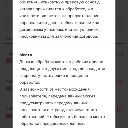
объяснить конкретную правовую основу,
Описание регионов прошивок телефонов LG
которая применяется к обработке, и в
частности, является ли предоставление
персональных данных обязательным или
договорным условием, или же условием,
необходимым для заключения договора.
Регион
Название файла
Регион
Название файла
TWN
K220dsK10b_00_OPEN_TW_DS_OP_0605.k
Место
Taiwan
Данные обрабатываются в рабочих офисах
владельца и в других местах, где находятся
стороны, участвующие в процессе
TWN
K220dsK10c_00_OPEN_TW_DS_OP_0828.k
обработки.
Taiwan
В зависимости от местонахождения
пользователя, передача данных может
предусматривать передачу данных
TWN
K220dsK10d_00_OPEN_TW_DS_OP_1220.kd
пользователя в страну, отличную от эго
Taiwan
собственной. Чтобы узнать больше о месте
обработки передаваемых данных,