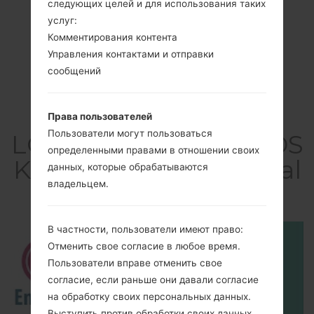
следующих целей и для использования таких
услуг:
Комментирования контента
Управления контактами и отправки
сообщений
Видео
Права пользователей
Пользователи могут пользоваться
LGK220DSK(LGK220DS
определенными правами в отношении своих
K) akaLG X Power Dual
данных, которые обрабатываются
владельцем.
TD-LTE
В частности, пользователи имеют право:
Отменить свое согласие в любое время.
Пользователи вправе отменить свое
согласие, если раньше они давали согласие
на обработку своих персональных данных.
Выступить против обработки своих данных.