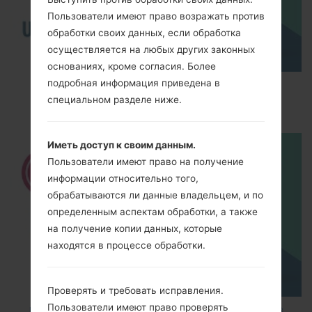
Пользователи имеют право возражать против
обработки своих данных, если обработка
осуществляется на любых других законных
основаниях, кроме согласия. Более
подробная информация приведена в
How to Enable Developer Options & USB
специальном разделе ниже.
Debugging on LG ?
Иметь доступ к своим данным.
Пользователи имеют право на получение
информации относительно того,
обрабатываются ли данные владельцем, и по
определенным аспектам обработки, а также
на получение копии данных, которые
находятся в процессе обработки.
Проверять и требовать исправления.
Пользователи имеют право проверять
How to Factory Reset through code on LG K8