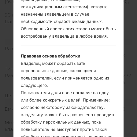
(4G) LTE
LTE band 3(1800), 7(2600),
коммуникационным агентствам), которые
20(800)
назначены владельцем в случае
5G network
-
Данные
GPRS, EDGE, UMTS,
необходимости обработчиками данных.
HSDPA, HSUPA, HSPA+,
Обновленный список этих сторон может быть
LTE
востребован у владельца в любое время.
Дисплей
Размер экрана
5.3 in (~69.4%
соотношение экрана к
Правовая основа обработки
телу)
Владелец может обрабатывать
Тип экрана
IPS LCD
персональные данные, касающиеся
Разрешение экрана
720 x 1280 пикселей (~277
пользователей, если применяется одно из
плотность пикселей на
следующего:
дюйм)
Пользователи дали свое согласие на одну
Цвета экрана
16M цветов
или более конкретных целей. Примечание:
Аккумулятор и клавиатура
согласно некоторому законодательству,
Емкость аккумулятора
Не съемный Li-Ion 4100
владельцу может быть разрешено проводить
mAh
Механическая
-
обработку персональных данных, пока
клавиатура
пользователь не выступает против такой
Интерфейсы
обработки («не отказывается»), не полагаясь