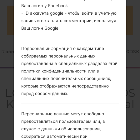
Ваш логин у Facebook
- ID аккаунта google - чтобы войти в учетную
Buy accessories on Amazon
запись и оставлять комментарии, используя
Ваш логин Google
Подробная информация о каждом типе
Главная
→
Серия
→
LG X Power Dual TD-LTE
→
LGK220DSK
собираемых персональных данных
предоставлена в специальных разделах этой
политики конфиденциальности или в
Обзор
специальных пояснительных сообщениях,
которые отображаются непосредственно
LGK220DSK(LGK220DS
перед сбором данных.
K) akaLG X Power Dual
TD-LTE
Персональные данные могут свободно
предоставляться пользователем или, в
случае с данными об использовании,
собираться автоматически при