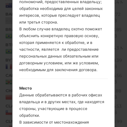
Unknown
123.4 Mi
полномочий, предоставленных владельцу;
Australia
обработка необходима для целей законных
BAL
V10I_00.kdz
121.72
интересов, которые преследует владелец
Unknown
MiB
Unknown
или третья сторона.
BRA
В любом случае владелец охотно поможет
V10C_00.kdz
123.85
Unknown
MiB
Brazil
объяснить конкретную правовую основу,
которая применяется к обработке, и в
BTM
V10B_02.kdz
Unknown
124.3 Mi
частности, является ли предоставление
Brazil
персональных данных обязательным или
BYT
V10B_00.kdz
128.39
Unknown
договорным условием, или же условием,
MiB
France
необходимым для заключения договора.
CAD
V10A_01.kdz
124.56
Unknown
MiB
Dominica
Место
CHN
V10E_00.kdz
118.88
Unknown
Данные обрабатываются в рабочих офисах
MiB
China
владельца и в других местах, где находятся
CLA
V10A_01.kdz
124.53
стороны, участвующие в процессе
Unknown
MiB
Chile
обработки.
CLM
V10A_01.kdz
120.99
В зависимости от местонахождения
Unknown