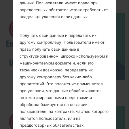
akaLG Cookie Fresh
данных. Пользователи имеют право при
определенных обстоятельствах требовать от
владельца удаления своих данных.
Получать свои данные и передавать их
другому контроллеру. Пользователи имеют
право получать свои данные в
структурированном, широко используемом и
машиночитаемом формате и, если это
технически возможно, передавать их
другому контроллеру без каких-либо
препятствий. Это положение применяется
How to Enable Developer Options & USB
при условии, что данные обрабатываются
Debugging on LG ?
автоматизированными средствами и
обработка базируется на согласии
пользователя, на контракте, частью которого
является пользователь, или на
преддоговорных обязательствах,