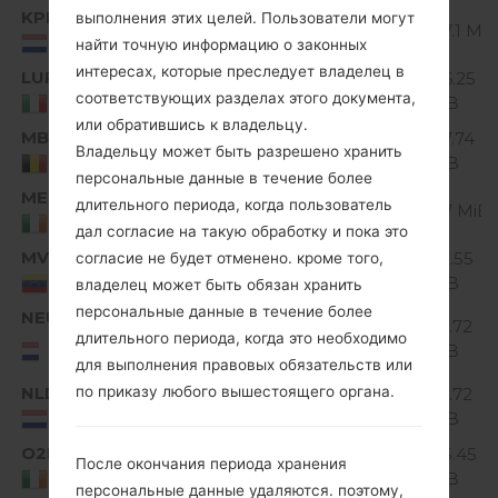
KPN
V10B_00.kdz
выполнения этих целей. Пользователи могут
Unknown
127.1 Mi
Netherlands
найти точную информацию о законных
интересах, которые преследует владелец в
LUP
V10A_00.kdz
126.25
Unknown
соответствующих разделах этого документа,
MiB
Italy
или обратившись к владельцу.
MBI
V10C_00.kdz
127.74
Unknown
Владельцу может быть разрешено хранить
MiB
Belgium
персональные данные в течение более
MET
V10B_00.kdz
длительного периода, когда пользователь
Unknown
127 MiB
Ireland
дал согласие на такую обработку и пока это
MVN
V10A_01.kdz
119.55
согласие не будет отменено. кроме того,
Unknown
MiB
Venezuela
владелец может быть обязан хранить
персональные данные в течение более
NEU
V10I_00.kdz
121.72
Unknown
длительного периода, когда это необходимо
NEU/NORTHERN
MiB
EUROPE
для выполнения правовых обязательств или
NLD
по приказу любого вышестоящего органа.
V10I_00.kdz
121.72
Unknown
MiB
Netherlands
O2I
V10B_00.kdz
125.45
После окончания периода хранения
Unknown
MiB
Ireland
персональные данные удаляются. поэтому,