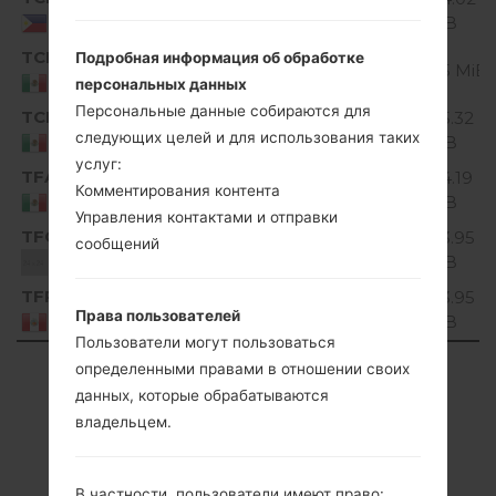
Unknown
MiB
Philippines
TCL
V10A_00.kdz
Подробная информация об обработке
Unknown
125 MiB
Mexico
персональных данных
Персональные данные собираются для
TCL
V10A_01.kdz
125.32
Unknown
следующих целей и для использования таких
MiB
Mexico
услуг:
TFA
V10A_01.kdz
124.19
Unknown
Комментирования контента
MiB
Mexico
Управления контактами и отправки
TFO
V10A_01.kdz
123.95
сообщений
Unknown
MiB
Unknown
TFP
V10A_01.kdz
123.95
Unknown
Права пользователей
MiB
Peru
Пользователи могут пользоваться
Showing 1 to 50 of 75 entries
определенными правами в отношении своих
данных, которые обрабатываются
Previous
1
2
Next
владельцем.
В частности, пользователи имеют право: