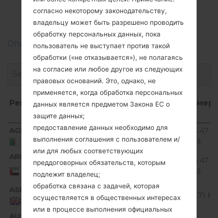
LGGS290(LGGS290)
согласно некоторому законодательству,
akaLG Cookie Fresh
владельцу может быть разрешено проводить
обработку персональных данных, пока
Описание регионов прошивок телефонов LG
пользователь не выступает против такой
обработки («не отказывается»), не полагаясь
на согласие или любое другое из следующих
правовых оснований. Это, однако, не
применяется, когда обработка персональных
Регион
Название
ОС
Размер
данных является предметом Закона ЕС о
файла
защите данных;
Регион
Название
ОС
Размер
предоставление данных необходимо для
AGR
V10B_00.kdz
125.47
Unknown
файла
выполнения соглашения с пользователем и/
MiB
Algeria
или для любых соответствующих
ARE
V10B_00.kdz
125.47
преддоговорных обязательств, которым
Unknown
United Arab
MiB
подлежит владелец;
Emirates
обработка связана с задачей, которая
ASD
V10A_00.kdz
Unknown
121.71 M
осуществляется в общественных интересах
United Kingdom
или в процессе выполнения официальных
AUS
V10C_00.kdz