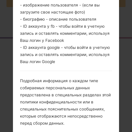
- изображение пользователя - (если вы
загрузите свое настоящее фото)
- биографию - описание пользователя
Главная
→
Серия
→
LG Cookie Fresh
→
LGGS290
- ID аккаунта у fb - чтобы войти в учетную
запись и оставлять комментарии, используя
Ваш логин у Facebook
Обзор
- ID аккаунта google - чтобы войти в учетную
запись и оставлять комментарии, используя
LGGS290(LGGS290)
Ваш логин Google
akaLG Cookie Fresh
Подробная информация о каждом типе
собираемых персональных данных
предоставлена в специальных разделах этой
политики конфиденциальности или в
Сравнить
специальных пояснительных сообщениях,
которые отображаются непосредственно
перед сбором данных.