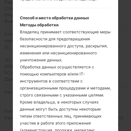
Ядра процессора
-
Оперативная память
-
Внутренняя память
40MB
Способ и место обработки данных
Внешняя память
microSD, до 16 GB
Методы обработки
Сеть и данные
Владелец принимает соответствующие меры
Количество мест для сим
1 Мини SIM
безопасности для предотвращения
карты
несанкционированного доступа, раскрытия,
2G
GSM 850/900/1800/1900
MHz
изменения или несанкционированного
3G
-
уничтожения данных.
(4G) LTE
-
Обработка данных осуществляется с
5G network
-
помощью компьютеров и/или IT-
Данные
GPRS,EDGE
инструментов в соответствии с
Дисплей
организационными процедурами и методами,
Размер экрана
3.0 in (~44.8%
строго связанными с указанными целями.
соотношение экрана к
Кроме владельца, в некоторых случаях
телу)
данные могут быть доступны некоторым
Тип экрана
TFT
типам ответственных лиц, принимающих
Разрешение экрана
240 x 400 пикселей (~155
участие в работе этого приложения
плотность пикселей на
дюйм)
(администрация, продажи, маркетинг,