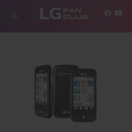
Включить
RU
навигацию