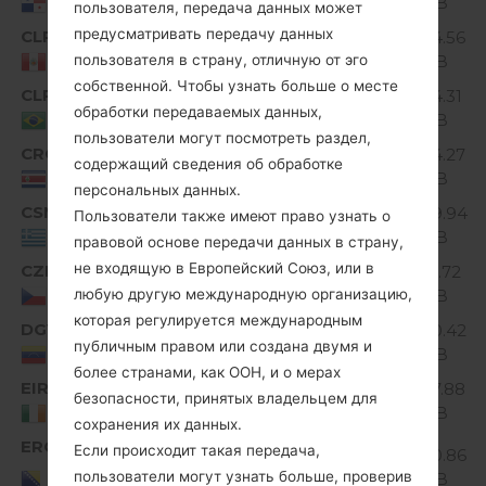
MiB
Panama
пользователя, передача данных может
предусматривать передачу данных
CLP
V10A_02.kdz
124.56
Unknown
MiB
пользователя в страну, отличную от эго
Peru
собственной. Чтобы узнать больше о месте
CLR
V10B_03.kdz
124.31
Unknown
обработки передаваемых данных,
MiB
Brazil
пользователи могут посмотреть раздел,
CRO
V10A_01.kdz
124.27
содержащий сведения об обработке
Unknown
MiB
Costa Rica
персональных данных.
CSM
V10B_00.kdz
129.94
Пользователи также имеют право узнать о
Unknown
MiB
Greece
правовой основе передачи данных в страну,
не входящую в Европейский Союз, или в
CZE
V10I_00.kdz
121.72
Unknown
MiB
любую другую международную организацию,
Czech Republic
которая регулируется международным
DGV
V10A_01.kdz
120.42
Unknown
публичным правом или создана двумя и
MiB
Venezuela
более странами, как ООН, и о мерах
EIR
V10A_00.kdz
127.88
безопасности, принятых владельцем для
Unknown
MiB
Ireland
сохранения их данных.
ERO
Если происходит такая передача,
V10E_00.kdz
120.86
Unknown
Bosnia and
пользователи могут узнать больше, проверив
MiB