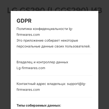
LG GS290 (LGGS290) ИЗ
СЕРИИ LG COOKIE
GDPR
Политика конфиденциальности lg-
FRESH
firmwares.com
Это приложение собирает некоторые
персональные данные своих пользователей.
Владелец и контроллер данных
3.0 in (~44.8%
-
Lg-firmwares.com
соотношение
-
экрана к телу)
240 x 400
Контактный адрес владельца: support@lg-
пикселей (~155
firmwares.com
плотность
пикселей на
дюйм)
Типы собираемых данных: