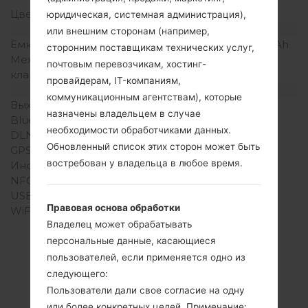
Цвета экрана
256K цветов
юридическая, системная администрация),
Аккумулятор и клавиатура
или внешним сторонам (например,
Емкость аккумулятора
Съемный Li-Ion 900 mAh
сторонним поставщикам технических услуг,
Механическая
-
почтовым перевозчикам, хостинг-
клавиатура
провайдерам, IT-компаниям,
Интерфейсы
коммуникационным агентствам), которые
Выход для аудио
-
назначены владельцем в случае
Bluetooth
Версия 2.1, A2DP
необходимости обработчиками данных.
DLNA
Нет
Обновленный список этих сторон может быть
GPS
-
востребован у владельца в любое время.
Инфракрасный порт
Нет
NFC
Нет
USB
USB 2.0
Правовая основа обработки
WiFi
-
Владелец может обрабатывать
персональные данные, касающиеся
пользователей, если применяется одно из
следующего:
Прошивки
Пользователи дали свое согласие на одну
или более конкретных целей. Примечание: