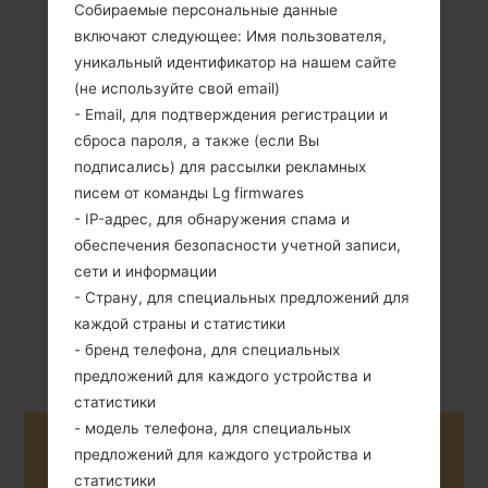
Собираемые персональные данные
включают следующее: Имя пользователя,
уникальный идентификатор на нашем сайте
(не используйте свой email)
- Email, для подтверждения регистрации и
89 грамм (3.14
Съемный Li-Ion
сброса пароля, а также (если Вы
унции)
900 mAh
подписались) для рассылки рекламных
писем от команды Lg firmwares
- IP-адрес, для обнаружения спама и
обеспечения безопасности учетной записи,
сети и информации
- Страну, для специальных предложений для
Апрель, 2010
каждой страны и статистики
Unknown
- бренд телефона, для специальных
предложений для каждого устройства и
статистики
- модель телефона, для специальных
Buy accessories on Amazon
предложений для каждого устройства и
статистики