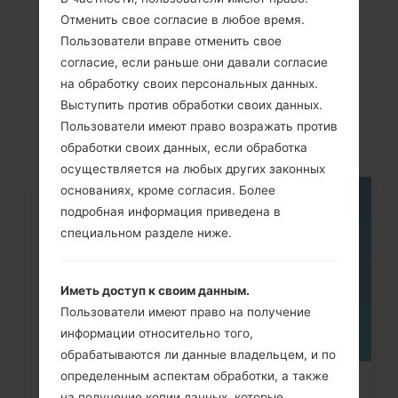
Отменить свое согласие в любое время.
Cтатьи
Пользователи вправе отменить свое
согласие, если раньше они давали согласие
LGGS290(LGGS290)
на обработку своих персональных данных.
akaLG Cookie Fresh
Выступить против обработки своих данных.
Пользователи имеют право возражать против
обработки своих данных, если обработка
осуществляется на любых других законных
основаниях, кроме согласия. Более
06
подробная информация приведена в
МАЯ
специальном разделе ниже.
Иметь доступ к своим данным.
Пользователи имеют право на получение
информации относительно того,
обрабатываются ли данные владельцем, и по
определенным аспектам обработки, а также
Как удалить все данные с
на получение копии данных, которые