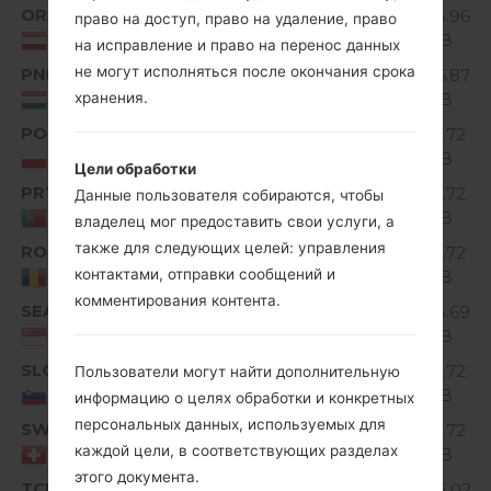
ORA
V10A_00.kdz
125.96
право на доступ, право на удаление, право
Unknown
MiB
Austria
на исправление и право на перенос данных
не могут исполняться после окончания срока
PNN
V10C_00.kdz
126.87
Unknown
MiB
хранения.
Hungary
POL
V10I_00.kdz
121.72
Unknown
MiB
Poland
Цели обработки
PRT
V10I_00.kdz
121.72
Данные пользователя собираются, чтобы
Unknown
MiB
Portugal
владелец мог предоставить свои услуги, а
также для следующих целей: управления
ROM
V10I_00.kdz
121.72
Unknown
контактами, отправки сообщений и
MiB
Romania
комментирования контента.
SEA
V10C_00.kdz
125.69
Unknown
MiB
Singapore
SLO
V10I_00.kdz
121.72
Пользователи могут найти дополнительную
Unknown
MiB
Slovenia
информацию о целях обработки и конкретных
персональных данных, используемых для
SWS
V20B_00.kdz
121.72
Unknown
каждой цели, в соответствующих разделах
MiB
Switzerland
этого документа.
TCI
V10A_00.kdz
124.02