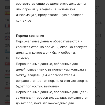
Herzegovina
соответствующие разделы этого документа
ESP
V10I_00.kdz
121.72
или спросив у владельца, используя
Unknown
MiB
Spain
информацию, предоставленную в разделе
FRA
V10J_00.kdz
контактов.
Unknown
121.71 M
France
GBR
V10J_00.kdz
Unknown
121.71 M
Период хранения
United Kingdom
Персональные данные обрабатываются и
GRC
V10I_00.kdz
121.72
хранятся столько времени, сколько требуют
Unknown
MiB
Greece
цели, для которых они были собраны.
HKG
V10C_00.kdz
125.98
Поэтому:
Unknown
MiB
HONG KONG
Персональные данные, собранные для
целей, связанных с выполнением контракта
HUN
V10I_00.kdz
121.72
Unknown
между владельцем и пользователем,
MiB
Hungary
сохраняются до тех пор, пока этот договор не
IDN
V10A_00.kdz
124.02
Unknown
будет полностью выполнен.
MiB
Indonesia
Персональные данные, собранные для целей
IRN
V10H_00.kdz
125.47
законных интересов владельца, сохраняются
Unknown
MiB
IRAN
до тех пор, пока это необходимо для