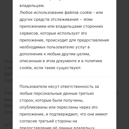
владельцем.
Любое использование файлов cookie - или
Спецификация
других средств отслеживания − этим
приложением или владельцами сторонних
LGGS290(LGGS290)
сервисов, которые использует это
akaLG Cookie Fresh
приложение, происходит для предоставления
необходимых пользователю услуг в
дополнение к любым другим целям,
Модель и ее характеристики
Модель
LGGS290
описанным в этом документе и в политике
Серия
LG Cookie Fresh
cookie, если такие существуют.
Дата выпуска
Апрель, 2010
Глубина
12.5 миллиметров (0.49
дюйма)
Пользователи несут ответственность за
Размеры (ширина /
108 x 52.9 миллиметров
любые персональные данные третьих
высота)
(4.25 x 2.08 дюйма)
сторон, которые были получены,
Вес
89 грамм (3.14 унции)
опубликованы или пересланы через это
Операционная система
-
приложение, и подтверждают, что они имеют
Аппаратное обеспечение
согласие третьей стороны на
ЦП (процессор)
-
предоставление её данных владельцу.