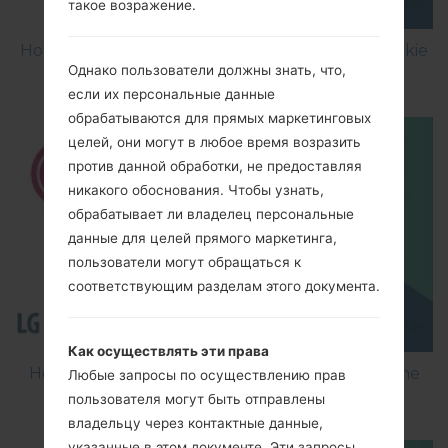
такое возражение.
How to Factory Reset through menu on LG Cookie
Однако пользователи должны знать, что,
Fresh GS290?
если их персональные данные
обрабатываются для прямых маркетинговых
целей, они могут в любое время возразить
против данной обработки, не предоставляя
никакого обоснования. Чтобы узнать,
обрабатывает ли владелец персональные
данные для целей прямого маркетинга,
пользователи могут обращаться к
соответствующим разделам этого документа.
Как осуществлять эти права
How to Flash Stock Firmware on LG Smartphone
Любые запросы по осуществлению прав
using LG Flash Tool 2014?
пользователя могут быть отправлены
владельцу через контактные данные,
указанные в этом документе. Эти запросы