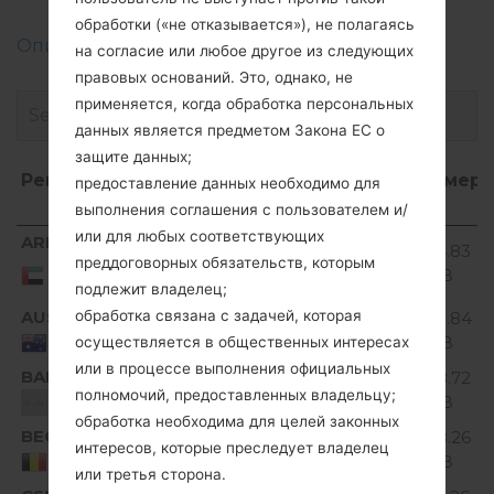
обработки («не отказывается»), не полагаясь
Описание регионов прошивок телефонов LG
на согласие или любое другое из следующих
правовых оснований. Это, однако, не
применяется, когда обработка персональных
данных является предметом Закона ЕС о
защите данных;
Регион
Название
ОС
Размер
предоставление данных необходимо для
файла
выполнения соглашения с пользователем и/
Регион
Название
ОС
Размер
или для любых соответствующих
ARE
V10E_00.kdz
174.83
файла
Unknown
преддоговорных обязательств, которым
United Arab
MiB
Emirates
подлежит владелец;
AUS
обработка связана с задачей, которая
V10D_00.kdz
175.84
Unknown
MiB
Australia
осуществляется в общественных интересах
или в процессе выполнения официальных
BAL
V10D_00.kdz
178.72
Unknown
полномочий, предоставленных владельцу;
MiB
Unknown
обработка необходима для целей законных
BEG
V10E_00.kdz
178.26
Unknown
интересов, которые преследует владелец
MiB
Belgium
или третья сторона.