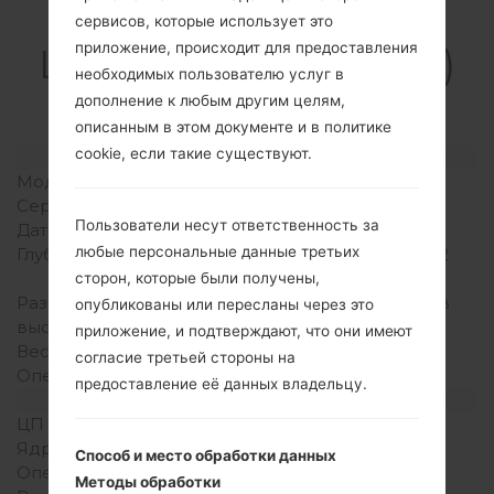
Спецификация
сервисов, которые использует это
приложение, происходит для предоставления
LGGD880(LGGD880)
необходимых пользователю услуг в
akaLG Mini
дополнение к любым другим целям,
описанным в этом документе и в политике
cookie, если такие существуют.
Модель и ее характеристики
Модель
LGGD880
Серия
LG Mini
Пользователи несут ответственность за
Дата выпуска
Апрель, 2010
любые персональные данные третьих
Глубина
10.6 миллиметров (0.42
дюйма)
сторон, которые были получены,
Размеры (ширина /
102 x 47.6 миллиметров
опубликованы или пересланы через это
высота)
(4.02 x 1.87 дюйма)
приложение, и подтверждают, что они имеют
Вес
99 грамм (3.49 унции)
согласие третьей стороны на
Операционная система
-
предоставление её данных владельцу.
Аппаратное обеспечение
ЦП (процессор)
-
Ядра процессора
-
Способ и место обработки данных
Оперативная память
-
Методы обработки