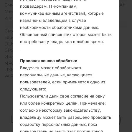
Емкость аккумулятора
Съемный Li-Ion 1000 mAh
провайдерам, IT-компаниям,
Механическая
-
коммуникационным агентствам), которые
клавиатура
назначены владельцем в случае
Интерфейсы
необходимости обработчиками данных.
Выход для аудио
-
Обновленный список этих сторон может быть
Bluetooth
Версия 2.1, A2DP
востребован у владельца в любое время.
DLNA
Нет
GPS
A-GPS
Инфракрасный порт
Нет
Правовая основа обработки
NFC
Нет
Владелец может обрабатывать
USB
microUSB 2.0 2.0
персональные данные, касающиеся
WiFi
Wi-Fi 802.11b/g
пользователей, если применяется одно из
следующего:
Пользователи дали свое согласие на одну
или более конкретных целей. Примечание:
Прошивки
согласно некоторому законодательству,
LGGD880(LGGD880)
владельцу может быть разрешено проводить
обработку персональных данных, пока
akaLG Mini
пользователь не выступает против такой