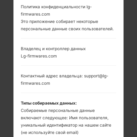
Политика конфиденциальности lg-
LG GD880 (LGGD880)
firmwares.com
Это приложение собирает некоторые
ИЗ СЕРИИ LG MINI
персональные данные своих пользователей.
Владелец и контроллер данных
Lg-firmwares.com
3.2 in (~58.1%
-
соотношение
-
Контактный адрес владельца: support@lg-
экрана к телу)
firmwares.com
480 x 854
пикселей (~306
плотность
Типы собираемых данных:
пикселей на
Собираемые персональные данные
дюйм)
включают следующее: Имя пользователя,
уникальный идентификатор на нашем сайте
(не используйте свой email)