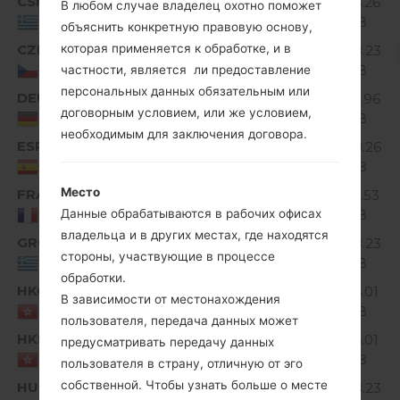
CSM
V10A_00.kdz
176.26
В любом случае владелец охотно поможет
Unknown
MiB
Greece
объяснить конкретную правовую основу,
CZE
которая применяется к обработке, и в
V10D_00.kdz
178.23
Unknown
MiB
Czech Republic
частности, является ли предоставление
персональных данных обязательным или
DEU
V10E_00.kdz
157.96
Unknown
договорным условием, или же условием,
MiB
Germany
необходимым для заключения договора.
ESP
V10E_00.kdz
178.26
Unknown
MiB
Spain
Место
FRA
V10E_00.kdz
157.53
Unknown
MiB
Данные обрабатываются в рабочих офисах
France
владельца и в других местах, где находятся
GRC
V10D_00.kdz
178.23
Unknown
стороны, участвующие в процессе
MiB
Greece
обработки.
HKG
V10D_00.kdz
176.01
В зависимости от местонахождения
Unknown
MiB
HONG KONG
пользователя, передача данных может
HKS
V10D_00.kdz
176.01
предусматривать передачу данных
Unknown
MiB
HONG KONG
пользователя в страну, отличную от эго
собственной. Чтобы узнать больше о месте
HUN
V10D_00.kdz
178.23
Unknown