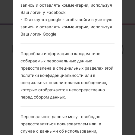
запись и оставлять комментарии, используя
Главная
→
Серия
→
LG Mini
→
LGGD880
Ваш логин у Facebook
- ID аккаунта google - чтобы войти в учетную
запись и оставлять комментарии, используя
Обзор
Ваш логин Google
LGGD880(LGGD880)
Подробная информация о каждом типе
akaLG Mini
собираемых персональных данных
предоставлена в специальных разделах этой
политики конфиденциальности или в
специальных пояснительных сообщениях,
которые отображаются непосредственно
Сравнить
перед сбором данных.
Персональные данные могут свободно
предоставляться пользователем или, в
случае с данными об использовании,