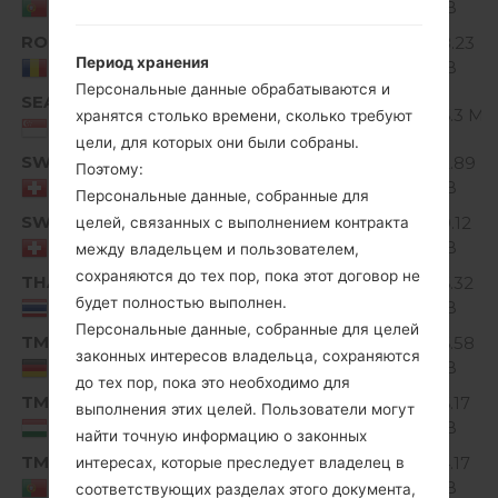
MiB
Portugal
ROM
V10D_00.kdz
178.23
Unknown
Период хранения
MiB
Romania
Персональные данные обрабатываются и
SEA
V10C_00.kdz
Unknown
176.3 Mi
хранятся столько времени, сколько требуют
Singapore
цели, для которых они были собраны.
SWC
V10E_00.kdz
162.89
Поэтому:
Unknown
MiB
Switzerland
Персональные данные, собранные для
SWS
V10D_00.kdz
179.12
целей, связанных с выполнением контракта
Unknown
MiB
Switzerland
между владельцем и пользователем,
сохраняются до тех пор, пока этот договор не
THA
V10E_00.kdz
176.32
Unknown
будет полностью выполнен.
MiB
Thailand
Персональные данные, собранные для целей
TMD
V10E_00.kdz
156.58
Unknown
законных интересов владельца, сохраняются
MiB
Germany
до тех пор, пока это необходимо для
TMH
V10E_00.kdz
156.17
выполнения этих целей. Пользователи могут
Unknown
MiB
Hungary
найти точную информацию о законных
TMP
V10A_00.kdz
174.17
интересах, которые преследует владелец в
Unknown
MiB
Portugal
соответствующих разделах этого документа,