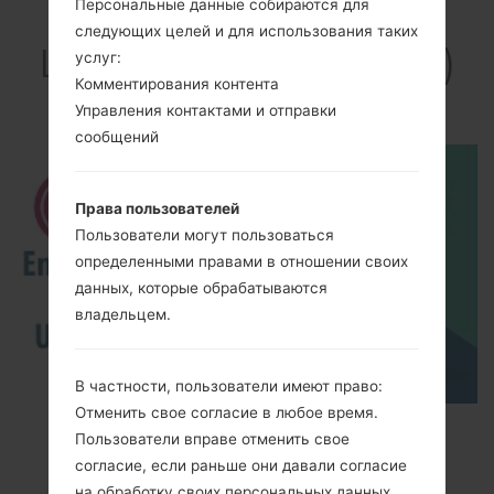
Персональные данные собираются для
Видео
следующих целей и для использования таких
LGGD880(LGGD880)
услуг:
Комментирования контента
akaLG Mini
Управления контактами и отправки
сообщений
Права пользователей
Пользователи могут пользоваться
определенными правами в отношении своих
данных, которые обрабатываются
владельцем.
В частности, пользователи имеют право:
Отменить свое согласие в любое время.
How to Enable Developer Options & USB
Пользователи вправе отменить свое
Debugging on LG ?
согласие, если раньше они давали согласие
на обработку своих персональных данных.