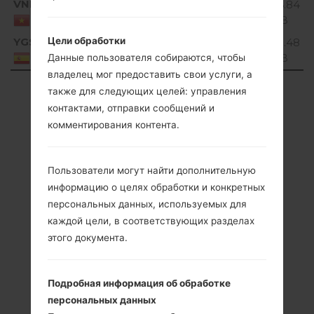
VNM
V10D_00.kdz
176.84
Unknown
MiB
Viet Nam
YGS
Цели обработки
V10A_00.kdz
175.48
Unknown
MiB
Spain
Данные пользователя собираются, чтобы
владелец мог предоставить свои услуги, а
Showing 1 to 39 of 39 entries
также для следующих целей: управления
контактами, отправки сообщений и
Previous
1
Next
комментирования контента.
Пользователи могут найти дополнительную
информацию о целях обработки и конкретных
персональных данных, используемых для
каждой цели, в соответствующих разделах
этого документа.
Подробная информация об обработке
персональных данных