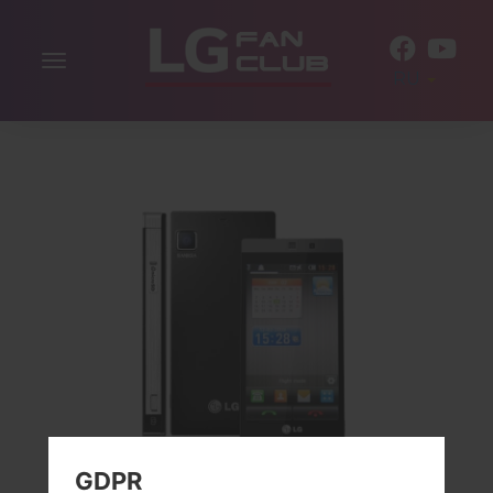
Включить
RU
навигацию
GDPR