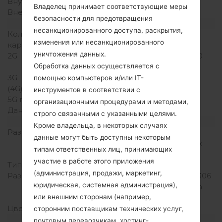
Внутренняя память
330MB
Владелец принимает соответствующие меры
Внешняя память
MicroSD, до 32GB
безопасности для предотвращения
Сеть и данные
несанкционированного доступа, раскрытия,
Количество мест для сим
1 Мини SIM
изменения или несанкционированного
карты
уничтожения данных.
2G
GSM 850/900/1800/1900
MHz
Обработка данных осуществляется с
3G
UMTS 900/2100 MHz
помощью компьютеров и/или IT-
(4G) LTE
-
инструментов в соответствии с
5G network
-
организационными процедурами и методами,
Данные
GSM,HSPA,EDGE
строго связанными с указанными целями.
Дисплей
Кроме владельца, в некоторых случаях
Размер экрана
3.2 in (~58.1%
данные могут быть доступны некоторым
соотношение экрана к
типам ответственных лиц, принимающих
телу)
участие в работе этого приложения
Тип экрана
TFT
(администрация, продажи, маркетинг,
Разрешение экрана
480 x 854 пикселей (~306
юридическая, системная администрация),
плотность пикселей на
дюйм)
или внешним сторонам (например,
Цвета экрана
256K цветов
сторонним поставщикам технических услуг,
Аккумулятор и клавиатура
почтовым перевозчикам, хостинг-