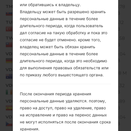
или обратившись к владельцу.
TMS
V10E_00.kdz
158.78
Unknown
Владельцу может быть разрешено хранить
MiB
Slovakia
персональные данные в течение более
TUR
V10D_00.kdz
176.12
Unknown
длительного периода, когда пользователь
MiB
Turkey
дал согласие на такую обработку и пока это
TWN
V10F_00.kdz
175.58
согласие не будет отменено. кроме того,
Unknown
MiB
Taiwan
владелец может быть обязан хранить
VD2
V10E_00.kdz
170.04
персональные данные в течение более
Unknown
MiB
Germany
длительного периода, когда это необходимо
для выполнения правовых обязательств или
VDA
V10E_00.kdz
Unknown
161.8 Mi
по приказу любого вышестоящего органа.
Australia
VDE
V10B_00.kdz
165.32
Unknown
MiB
Ireland
После окончания периода хранения
VDS
V10E_00.kdz
166.89
персональные данные удаляются. поэтому,
Unknown
MiB
Spain
право на доступ, право на удаление, право
на исправление и право на перенос данных
VDZ
V10E_00.kdz
170.04
Unknown
не могут исполняться после окончания срока
MiB
Czech Republic
хранения.