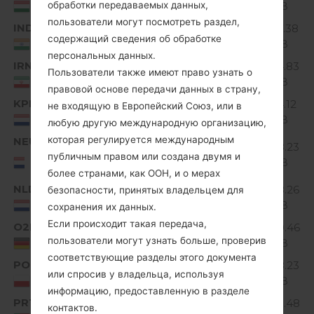
MiB
обработки передаваемых данных,
Hungary
пользователи могут посмотреть раздел,
IND
V10F_00.kdz
177.38
Unknown
содержащий сведения об обработке
MiB
India
персональных данных.
IRN
V10E_00.kdz
174.83
Пользователи также имеют право узнать о
Unknown
MiB
IRAN
правовой основе передачи данных в страну,
KPN
V10A_00.kdz
174.12
не входящую в Европейский Союз, или в
Unknown
MiB
Netherlands
любую другую международную организацию,
которая регулируется международным
NEU
V10D_00.kdz
178.23
Unknown
NEU/NORTHERN
публичным правом или создана двумя и
MiB
EUROPE
более странами, как ООН, и о мерах
NLD
V10E_00.kdz
178.26
безопасности, принятых владельцем для
Unknown
MiB
Netherlands
сохранения их данных.
Если происходит такая передача,
O2D
V10E_00.kdz
160.46
Unknown
пользователи могут узнать больше, проверив
MiB
Germany
соответствующие разделы этого документа
POL
V10D_00.kdz
178.23
Unknown
или спросив у владельца, используя
MiB
Poland
информацию, предоставленную в разделе
PRT
V10A_00.kdz
175.48
контактов.
Unknown