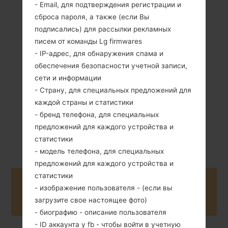
- Email, для подтверждения регистрации и
сброса пароля, а также (если Вы
подписались) для рассылки рекламных
99 грамм (3.49
Съемный Li-Ion
писем от команды Lg firmwares
унции)
1000 mAh
- IP-адрес, для обнаружения спама и
обеспечения безопасности учетной записи,
сети и информации
- Страну, для специальных предложений для
каждой страны и статистики
- бренд телефона, для специальных
Апрель, 2010
предложений для каждого устройства и
Unknown
статистики
- модель телефона, для специальных
предложений для каждого устройства и
статистики
Buy accessories on Amazon
- изображение пользователя - (если вы
загрузите свое настоящее фото)
- биографию - описание пользователя
- ID аккаунта у fb - чтобы войти в учетную