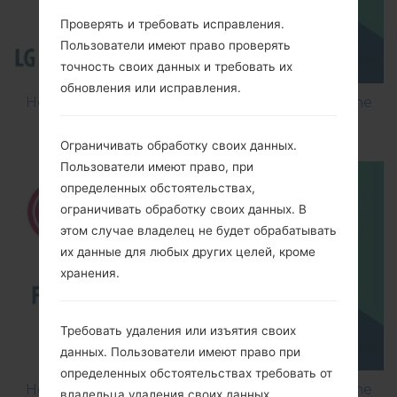
Проверять и требовать исправления.
Пользователи имеют право проверять
точность своих данных и требовать их
обновления или исправления.
How to Flash Stock Firmware on LG Smartphone
using LG Flash Tool 2014?
Ограничивать обработку своих данных.
Пользователи имеют право, при
определенных обстоятельствах,
ограничивать обработку своих данных. В
этом случае владелец не будет обрабатывать
их данные для любых других целей, кроме
хранения.
Требовать удаления или изъятия своих
данных. Пользователи имеют право при
определенных обстоятельствах требовать от
How to Flash Stock Firmware on LG Smartphone
владельца удаления своих данных.