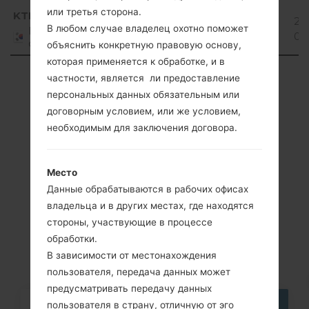
или третья сторона.
Android
KTF
F520K20G_00.kdz
20
5.0.x
1.02 GiB
В любом случае владелец охотно поможет
Republic
07
of Korea
Lollipop
объяснить конкретную правовую основу,
которая применяется к обработке, и в
Showing 1 to 2 of 2 entries
частности, является ли предоставление
персональных данных обязательным или
Previous
1
Next
договорным условием, или же условием,
необходимым для заключения договора.
Место
Cтатьи
Данные обрабатываются в рабочих офисах
LGF520K(LGF520K)
владельца и в других местах, где находятся
стороны, участвующие в процессе
akaLG AKA LTE
обработки.
В зависимости от местонахождения
пользователя, передача данных может
предусматривать передачу данных
пользователя в страну, отличную от эго