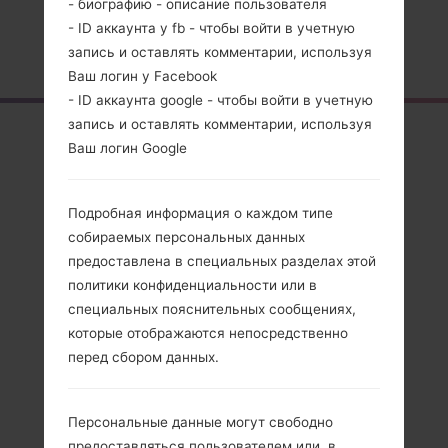
- биографию - описание пользователя
- ID аккаунта у fb - чтобы войти в учетную
Главная
→
Серия
→
LG AKA LTE
→
LGF520K
запись и оставлять комментарии, используя
Ваш логин у Facebook
- ID аккаунта google - чтобы войти в учетную
запись и оставлять комментарии, используя
Обзор
Ваш логин Google
LGF520K(LGF520K)
akaLG AKA LTE
Подробная информация о каждом типе
собираемых персональных данных
предоставлена в специальных разделах этой
политики конфиденциальности или в
специальных пояснительных сообщениях,
Сравнить
которые отображаются непосредственно
перед сбором данных.
Персональные данные могут свободно
предоставляться пользователем или, в