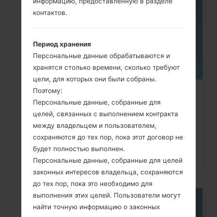
информацию, предоставленную в разделе
МАЯ
контактов.
Период хранения
Персональные данные обрабатываются и
хранятся столько времени, сколько требуют
цели, для которых они были собраны.
Поэтому:
Как удалить все данные с
Персональные данные, собранные для
телефона через код на LG G3,...
целей, связанных с выполнением контракта
между владельцем и пользователем,
сохраняются до тех пор, пока этот договор не
будет полностью выполнен.
Персональные данные, собранные для целей
законных интересов владельца, сохраняются
до тех пор, пока это необходимо для
выполнения этих целей. Пользователи могут
05
найти точную информацию о законных
МАЯ