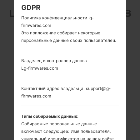
GDPR
LG F520K (LGF520K) ИЗ
Политика конфиденциальности lg-
СЕРИИ LG AKA LTE
firmwares.com
Это приложение собирает некоторые
персональные данные своих пользователей.
Владелец и контроллер данных
Lg-firmwares.com
5.0 in (~69.1%
1.2 GHz Cortex-A7
соотношение
Qualcomm
экрана к телу)
Snapdragon 400
Контактный адрес владельца: support@lg-
720 x 1280
1.5GB
firmwares.com
пикселей (~294
плотность
пикселей на
дюйм)
Типы собираемых данных:
Собираемые персональные данные
включают следующее: Имя пользователя,
уникальный идентификатор на нашем сайте