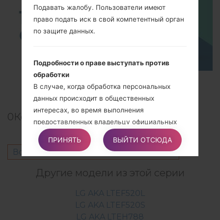
Подавать жалобу. Пользователи имеют
право подать иск в свой компетентный орган
по защите данных.
Подробности о праве выступать против
обработки
TOP 5 SECRET CODES for LG!
В случае, когда обработка персональных
данных происходит в общественных
интересах, во время выполнения
0
Комментарии
предоставленных владельцу официальных
полномочий, или для целей законных
ПРИНЯТЬ
ВЫЙТИ ОТСЮДА
интересов владельца, пользователи могут
Войдите
чтобы оставить комментарий.
выступать против такой обработки,
предоставляя основание, связанное с их
Другие модели из этой серии
конкретной ситуацией, чтобы обосновать
такое возражение.
LG AKA LTEF520L
LG AKA LTEF520S
LG AKA LTEH788