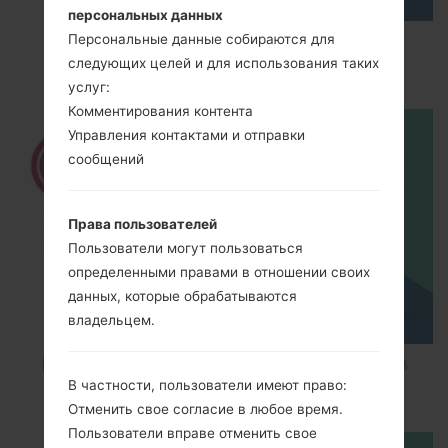
персональных данных
Персональные данные собираются для
How to Enable Developer Options & USB
следующих целей и для использования таких
Debugging on LG ?
услуг:
Комментирования контента
Управления контактами и отправки
сообщений
Права пользователей
Пользователи могут пользоваться
определенными правами в отношении своих
данных, которые обрабатываются
владельцем.
How to Factory Reset through code on LG K8
В частности, пользователи имеют право:
M200E?
Отменить свое согласие в любое время.
Пользователи вправе отменить свое