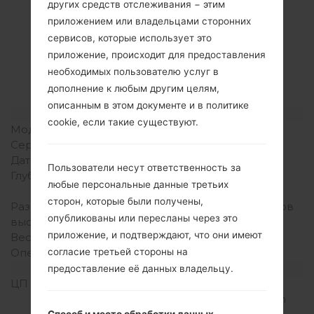
других средств отслеживания − этим
Спецификация
приложением или владельцами сторонних
сервисов, которые использует это
LGF520K(LGF520K)
приложение, происходит для предоставления
akaLG AKA LTE
необходимых пользователю услуг в
дополнение к любым другим целям,
описанным в этом документе и в политике
Модель и ее характеристики
cookie, если такие существуют.
Модель
LGF520K
Серия
LG AKA LTE
Дата выпуска
Май, 2015
Пользователи несут ответственность за
Глубина
10 миллиметров (0.39
любые персональные данные третьих
дюйма)
сторон, которые были получены,
Размеры (ширина /
138.7 x 71.9 миллиметров
опубликованы или пересланы через это
высота)
(5.46 x 2.83 дюйма)
приложение, и подтверждают, что они имеют
Вес
135 грамм (4.76 унции)
согласие третьей стороны на
Операционная система
Android 5.0.x Lollipop
Аппаратное обеспечение
предоставление её данных владельцу.
ЦП (процессор)
1.2 GHz Cortex-A7
Qualcomm Snapdragon
Способ и место обработки данных