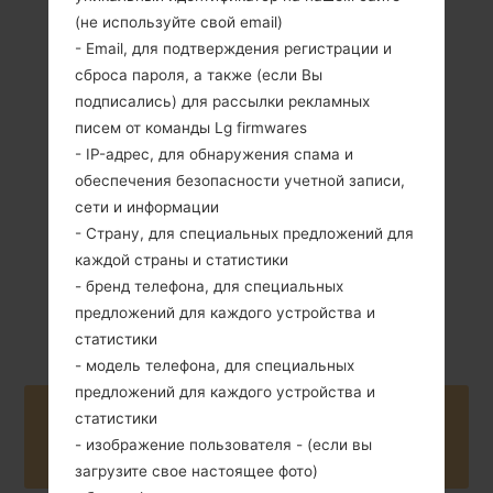
(не используйте свой email)
- Email, для подтверждения регистрации и
сброса пароля, а также (если Вы
135 грамм (4.76
Съемный Li-Ion
унции)
подписались) для рассылки рекламных
2610 mAh
писем от команды Lg firmwares
- IP-адрес, для обнаружения спама и
обеспечения безопасности учетной записи,
сети и информации
- Страну, для специальных предложений для
каждой страны и статистики
Май, 2015
Android 5.0.x
- бренд телефона, для специальных
Lollipop
предложений для каждого устройства и
статистики
- модель телефона, для специальных
предложений для каждого устройства и
статистики
Buy accessories on Amazon
- изображение пользователя - (если вы
загрузите свое настоящее фото)