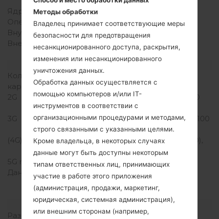
400
Ядра процессора
Четырехъядерный
Методы обработки
Оперативная память
1.5GB
Владелец принимает соответствующие меры
Внутренняя память
16GB
безопасности для предотвращения
Внешняя память
microSD, до 32 GB
несанкционированного доступа, раскрытия,
(выделенный слот)
изменения или несанкционированного
Сеть и данные
уничтожения данных.
Количество мест для сим
1 Микро SIM
Обработка данных осуществляется с
карты
помощью компьютеров и/или IT-
2G
GSM 850/900/1800/1900
инструментов в соответствии с
MHz
организационными процедурами и методами,
3G
HSDPA 850/900/1900/2100
MHz
строго связанными с указанными целями.
(4G) LTE
LTE band 1(2100), 3(1800),
Кроме владельца, в некоторых случаях
7(2600), 8(900)
данные могут быть доступны некоторым
5G network
-
типам ответственных лиц, принимающих
Данные
GPRS, EDGE, UMTS,
участие в работе этого приложения
HSDPA,HSUPA, HSPA+,
(администрация, продажи, маркетинг,
LTE, LTE-A
юридическая, системная администрация),
Дисплей
или внешним сторонам (например,
Размер экрана
5.0 in (~69.1%