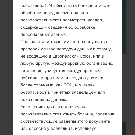
05
собственной. Чтобы узнать больше о месте
МАЯ
обработки передаваемых данных,
пользователи могут посмотреть раздел,
содержащий сведения об обработке
персональных данных.
Пользователи также имеют право узнать о
правовой основе передачи данных в страну,
не входящую в Европейский Союз, или в
любую другую международную организацию,
Как сделать Аппаратный сброс на
которая регулируется международным
LG G3, G4, G5, G7 и...
публичным правом или создана двумя и
более странами, как ООН, и о мерах
безопасности, принятых владельцем для
сохранения их данных.
Если происходит такая передача,
пользователи могут узнать больше, проверив
соответствующие разделы этого документа
или спросив у владельца, используя
05