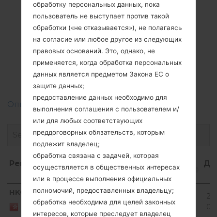
обработку персональных данных, пока
пользователь не выступает против такой
обработки («не отказывается»), не полагаясь
Прошивки
на согласие или любое другое из следующих
правовых оснований. Это, однако, не
LGF520K(LGF520K)
применяется, когда обработка персональных
akaLG AKA LTE
данных является предметом Закона ЕС о
защите данных;
предоставление данных необходимо для
Описание регионов прошивок телефонов LG
выполнения соглашения с пользователем и/
или для любых соответствующих
преддоговорных обязательств, которым
подлежит владелец;
обработка связана с задачей, которая
Регион
Название
ОС
Размер
Да
осуществляется в общественных интересах
файла
или в процессе выполнения официальных
Регион
Название
ОС
Размер
Да
Android
полномочий, предоставленных владельцу;
HKG
F520K20G_00.kdz
20
файла
5.0.x
1.02 GiB
обработка необходима для целей законных
HONG
01
KONG
Lollipop
интересов, которые преследует владелец