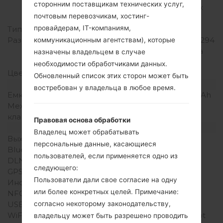
сторонним поставщикам технических услуг,
соотношение экрана к
почтовым перевозчикам, хостинг-
телу)
провайдерам, IT-компаниям,
Тип экрана
IPS LCD
Разрешение экрана
720 x 1280 пикселей (~294
коммуникационным агентствам), которые
плотность пикселей на
назначены владельцем в случае
дюйм)
необходимости обработчиками данных.
Цвета экрана
16M цветов
Обновленный список этих сторон может быть
Аккумулятор и клавиатура
востребован у владельца в любое время.
Емкость аккумулятора
Съемный Li-Ion 2610 mAh
Механическая
-
клавиатура
Правовая основа обработки
Интерфейсы
Владелец может обрабатывать
Выход для аудио
3.5mm jack
персональные данные, касающиеся
Bluetooth
Версия 4.0, A2DP
пользователей, если применяется одно из
DLNA
Нет
следующего:
GPS
A-GPS
Пользователи дали свое согласие на одну
Инфракрасный порт
Нет
или более конкретных целей. Примечание:
NFC
Есть
согласно некоторому законодательству,
USB
microUSB 2.0
WiFi
Wi-Fi802.11b/g/n, hotspot
владельцу может быть разрешено проводить