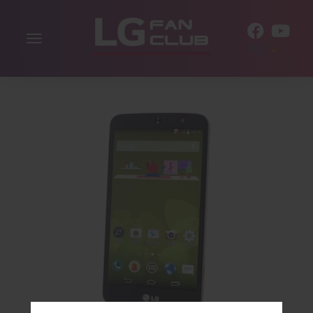
Включить
RU
навигацию