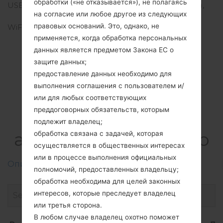
обработки («не отказывается»), не полагаясь
USB
microUSB 2.0 (SlimPort),
на согласие или любое другое из следующих
USB Host
правовых оснований. Это, однако, не
WiFi
Wi-Fi 802.11 a/b/g/n/ac,
dual-band, Wi-Fi Direct,
применяется, когда обработка персональных
hotspot
данных является предметом Закона ЕС о
защите данных;
предоставление данных необходимо для
выполнения соглашения с пользователем и/
Прошивки
или для любых соответствующих
преддоговорных обязательств, которым
LGF240K(LGF240K)
подлежит владелец;
akaLG Optimus G Pro
обработка связана с задачей, которая
осуществляется в общественных интересах
или в процессе выполнения официальных
Описание регионов прошивок телефонов LG
полномочий, предоставленных владельцу;
обработка необходима для целей законных
интересов, которые преследует владелец
или третья сторона.
В любом случае владелец охотно поможет