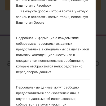
Ваш логин у Facebook
- ID аккаунта google - чтобы войти в учетную
запись и оставлять комментарии, используя
Ваш логин Google
Главная
→
Серия
→
LG Optimus G Pro
→
LGF240K
Подробная информация о каждом типе
Обзор
собираемых персональных данных
предоставлена в специальных разделах этой
LGF240K(LGF240K)
политики конфиденциальности или в
akaLG Optimus G Pro
специальных пояснительных сообщениях,
которые отображаются непосредственно
перед сбором данных.
Персональные данные могут свободно
Сравнить
предоставляться пользователем или, в
случае с данными об использовании,
собираться автоматически при