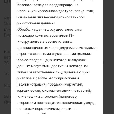
ЦП (процессор)
1.7 GHz Krait 300
безопасности для предотвращения
Qualcomm APQ8064T
несанкционированного доступа, раскрытия,
Snapdragon S4 Pro
изменения или несанкционированного
Ядра процессора
Четырехъядерный
Оперативная память
2GB
уничтожения данных.
Внутренняя память
16/32GB
Обработка данных осуществляется с
Внешняя память
microSD, до 64 GB
помощью компьютеров и/или IT-
(выделенный слот)
инструментов в соответствии с
Сеть и данные
организационными процедурами и методами,
Количество мест для сим
1 Микро SIM
строго связанными с указанными целями.
карты
Кроме владельца, в некоторых случаях
2G
GSM 850/900/1800/1900
данные могут быть доступны некоторым
MHz
типам ответственных лиц, принимающих
3G
HSDPA 850/1900/2100
участие в работе этого приложения
MHz
(администрация, продажи, маркетинг,
(4G) LTE
LTE band 4(1700/2100),
17(700)
юридическая, системная администрация),
5G network
-
или внешним сторонам (например,
Данные
GPRS, EDGE, UMTS,
сторонним поставщикам технических услуг,
HSDPA,HSUPA, HSPA+,
почтовым перевозчикам, хостинг-
LTE