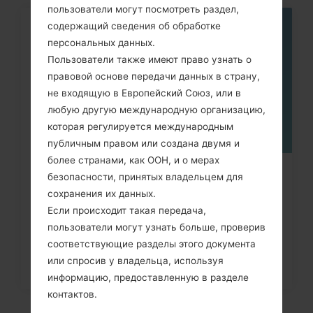
пользователи могут посмотреть раздел,
содержащий сведения об обработке
06
персональных данных.
МАЯ
Пользователи также имеют право узнать о
правовой основе передачи данных в страну,
не входящую в Европейский Союз, или в
любую другую международную организацию,
которая регулируется международным
публичным правом или создана двумя и
более странами, как ООН, и о мерах
Как удалить все данные с
безопасности, принятых владельцем для
сохранения их данных.
телефона через меню на LG...
Если происходит такая передача,
пользователи могут узнать больше, проверив
соответствующие разделы этого документа
или спросив у владельца, используя
информацию, предоставленную в разделе
контактов.