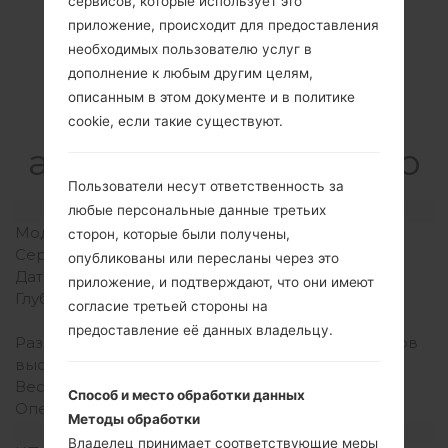
сервисов, которые использует это
приложение, происходит для предоставления
необходимых пользователю услуг в
дополнение к любым другим целям,
Спецификация
описанным в этом документе и в политике
LGF240K(LGF240K)
cookie, если такие существуют.
akaLG Optimus G Pro
Пользователи несут ответственность за
Модель и ее характеристики
любые персональные данные третьих
Модель
LGF240K
сторон, которые были получены,
Серия
LG Optimus G Pro
опубликованы или пересланы через это
Дата выпуска
Апрель, 2013
приложение, и подтверждают, что они имеют
Глубина
9.4 миллиметров (0.37
согласие третьей стороны на
дюйма)
предоставление её данных владельцу.
Размеры (ширина /
150.2 x 76.1 миллиметров
высота)
(5.91 x 3.00 дюйма)
Вес
172 грамм (6.07 унции)
Способ и место обработки данных
Операционная система
Android 5.0.x Lollipop
Методы обработки
Аппаратное обеспечение
Владелец принимает соответствующие меры