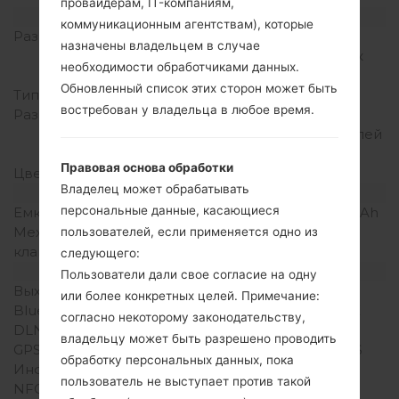
провайдерам, IT-компаниям,
Дисплей
коммуникационным агентствам), которые
Размер экрана
5.5 in (~73.0%
назначены владельцем в случае
соотношение экрана к
необходимости обработчиками данных.
телу)
Обновленный список этих сторон может быть
Тип экрана
True HD-IPS + LCD
востребован у владельца в любое время.
Разрешение экрана
1080 x 1920 пикселей
(~401 плотность пикселей
на дюйм)
Правовая основа обработки
Цвета экрана
16M цветов
Владелец может обрабатывать
Аккумулятор и клавиатура
персональные данные, касающиеся
Емкость аккумулятора
Съемный Li-Ion 3140 mAh
Механическая
-
пользователей, если применяется одно из
клавиатура
следующего:
Интерфейсы
Пользователи дали свое согласие на одну
Выход для аудио
3.5mm jack
или более конкретных целей. Примечание:
Bluetooth
Версия 4.0, A2DP, aptX
согласно некоторому законодательству,
DLNA
Есть
владельцу может быть разрешено проводить
GPS
A-GPS, S-GPS, GLONASS
обработку персональных данных, пока
Инфракрасный порт
Есть
пользователь не выступает против такой
NFC
Есть