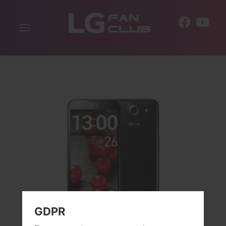
Включить
RU
навигацию
GDPR