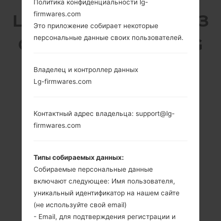
Политика конфиденциальности lg-
firmwares.com
LG F240K (LGF240K) ИЗ
Это приложение собирает некоторые
персональные данные своих пользователей.
СЕРИИ LG OPTIMUS G
PRO
Владелец и контроллер данных
Lg-firmwares.com
Контактный адрес владельца: support@lg-
firmwares.com
5.5 in (~73.0%
1.7 GHz Krait 300
соотношение
Qualcomm
экрана к телу)
APQ8064T
Типы собираемых данных:
Snapdragon S4
1080 x 1920
Собираемые персональные данные
Pro
пикселей (~401
включают следующее: Имя пользователя,
плотность
2GB
уникальный идентификатор на нашем сайте
пикселей на
(не используйте свой email)
дюйм)
- Email, для подтверждения регистрации и