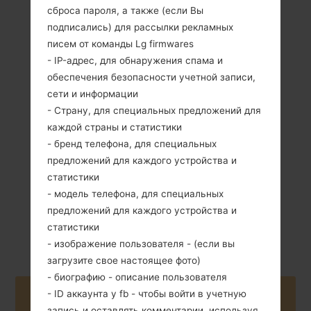
сброса пароля, а также (если Вы
подписались) для рассылки рекламных
писем от команды Lg firmwares
- IP-адрес, для обнаружения спама и
обеспечения безопасности учетной записи,
172 грамм (6.07
Съемный Li-Ion
сети и информации
унции)
3140 mAh
- Страну, для специальных предложений для
каждой страны и статистики
- бренд телефона, для специальных
предложений для каждого устройства и
статистики
- модель телефона, для специальных
Апрель, 2013
предложений для каждого устройства и
Android 5.0.x
Lollipop
статистики
- изображение пользователя - (если вы
загрузите свое настоящее фото)
- биографию - описание пользователя
- ID аккаунта у fb - чтобы войти в учетную
Buy accessories on Amazon
запись и оставлять комментарии, используя