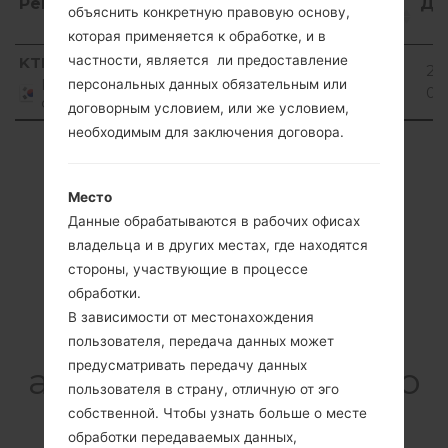
Регион
Название
ОС
Размер
Да
объяснить конкретную правовую основу,
файла
которая применяется к обработке, и в
Регион
Название
ОС
Размер
Да
Android
частности, является ли предоставление
KTF
F240K30d_00.kdz
20
файла
5.0.x
1.2 GiB
Republic
персональных данных обязательным или
07
of Korea
Lollipop
договорным условием, или же условием,
необходимым для заключения договора.
Showing 1 to 1 of 1 entries
Previous
1
Next
Место
Данные обрабатываются в рабочих офисах
владельца и в других местах, где находятся
стороны, участвующие в процессе
обработки.
Cтатьи
В зависимости от местонахождения
LGF240K(LGF240K)
пользователя, передача данных может
предусматривать передачу данных
akaLG Optimus G Pro
пользователя в страну, отличную от эго
собственной. Чтобы узнать больше о месте
обработки передаваемых данных,