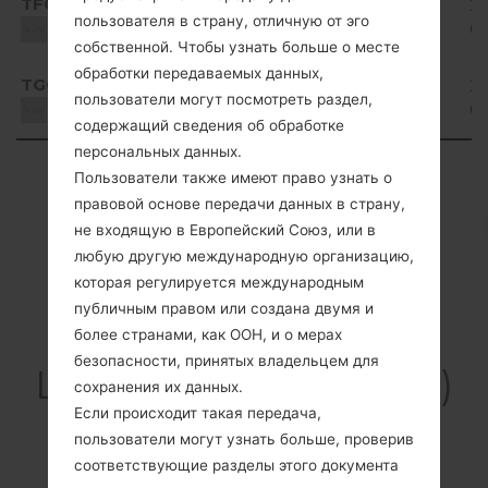
TFO
D400h10c_00.kdz
1019.91
20
4.4.x
пользователя в страну, отличную от эго
MiB
0
Unknown
KitKat
собственной. Чтобы узнать больше о месте
Android
обработки передаваемых данных,
TGO
D400h10b_00.kdz
997.99
20
4.4.x
пользователи могут посмотреть раздел,
MiB
0
Unknown
KitKat
содержащий сведения об обработке
персональных данных.
Showing 1 to 9 of 9 entries
Пользователи также имеют право узнать о
правовой основе передачи данных в страну,
Previous
1
Next
не входящую в Европейский Союз, или в
любую другую международную организацию,
которая регулируется международным
публичным правом или создана двумя и
Cтатьи
более странами, как ООН, и о мерах
безопасности, принятых владельцем для
LGD400H(LGD400H)
сохранения их данных.
akaLG L90
Если происходит такая передача,
пользователи могут узнать больше, проверив
соответствующие разделы этого документа