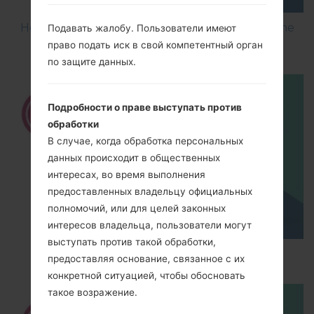
How to Flash Stock Firmware on LG Smartphone
Подавать жалобу. Пользователи имеют
using LG UP?
право подать иск в свой компетентный орган
по защите данных.
Подробности о праве выступать против
обработки
В случае, когда обработка персональных
данных происходит в общественных
интересах, во время выполнения
предоставленных владельцу официальных
полномочий, или для целей законных
интересов владельца, пользователи могут
выступать против такой обработки,
How to Hard Reset on LG G5 H850?
предоставляя основание, связанное с их
конкретной ситуацией, чтобы обосновать
такое возражение.