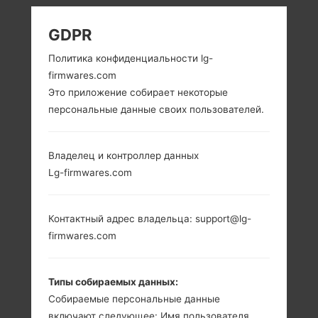
LG D400H (LGD400H)
GDPR
ИЗ СЕРИИ LG L90
Политика конфиденциальности lg-
firmwares.com
Это приложение собирает некоторые
персональные данные своих пользователей.
Владелец и контроллер данных
4.7 in (~70.1%
1.2 GHz Cortex-A7
Lg-firmwares.com
соотношение
Qualcomm
экрана к телу)
MSM8226
Snapdragon 400
540 x 960
Контактный адрес владельца: support@lg-
пикселей (~234
1GB
плотность
firmwares.com
пикселей на
дюйм)
Типы собираемых данных:
Собираемые персональные данные
включают следующее: Имя пользователя,