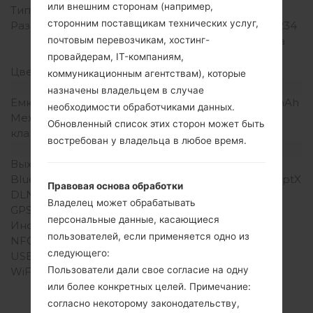
или внешним сторонам (например,
Тип экрана
IPS LCD
сторонним поставщикам технических услуг,
Разрешение экрана
540 x 960 пикселей (~234
почтовым перевозчикам, хостинг-
плотность пикселей на
дюйм)
провайдерам, IT-компаниям,
Цвета экрана
16M цветов
коммуникационным агентствам), которые
Аккумулятор и клавиатура
назначены владельцем в случае
Емкость аккумулятора
Съемный Li-Ion 2540 mAh
необходимости обработчиками данных.
Механическая
-
Обновленный список этих сторон может быть
клавиатура
востребован у владельца в любое время.
Интерфейсы
Выход для аудио
3.5mm jack
Bluetooth
Версия 4.0, A2DP, LE, aptX
Правовая основа обработки
DLNA
Есть
Владелец может обрабатывать
GPS
A-GPS, GLONASS
персональные данные, касающиеся
Инфракрасный порт
Есть
пользователей, если применяется одно из
NFC
Есть
следующего:
USB
microUSB 2.0
Пользователи дали свое согласие на одну
WiFi
Wi-Fi802.11b/g/n, Wi-Fi
Direct, hotspot
или более конкретных целей. Примечание:
согласно некоторому законодательству,