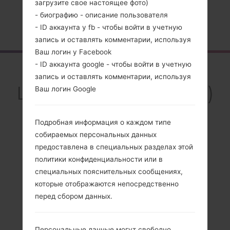
загрузите свое настоящее фото)
- биографию - описание пользователя
Главная
→
Серия
→
LG L90
→
LGD400H
- ID аккаунта у fb - чтобы войти в учетную
запись и оставлять комментарии, используя
Ваш логин у Facebook
- ID аккаунта google - чтобы войти в учетную
Обзор
запись и оставлять комментарии, используя
LGD400H(LGD400H)
Ваш логин Google
akaLG L90
Подробная информация о каждом типе
собираемых персональных данных
предоставлена в специальных разделах этой
политики конфиденциальности или в
Сравнить
специальных пояснительных сообщениях,
которые отображаются непосредственно
перед сбором данных.
Персональные данные могут свободно