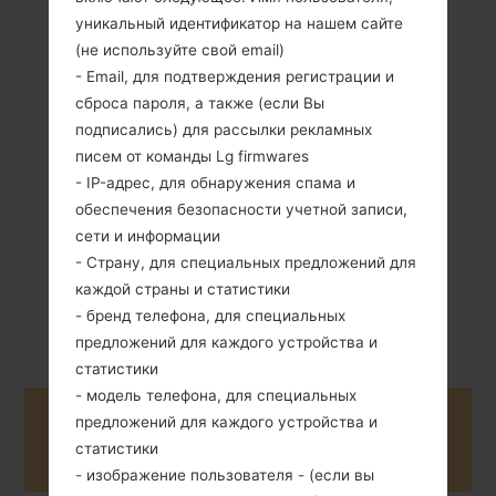
уникальный идентификатор на нашем сайте
(не используйте свой email)
- Email, для подтверждения регистрации и
126 грамм (4.44
Съемный Li-Ion
унции)
сброса пароля, а также (если Вы
2540 mAh
подписались) для рассылки рекламных
писем от команды Lg firmwares
- IP-адрес, для обнаружения спама и
обеспечения безопасности учетной записи,
сети и информации
- Страну, для специальных предложений для
Март, 2014
Android 4.4.x
каждой страны и статистики
KitKat
- бренд телефона, для специальных
предложений для каждого устройства и
статистики
- модель телефона, для специальных
Buy accessories on Amazon
предложений для каждого устройства и
статистики
- изображение пользователя - (если вы