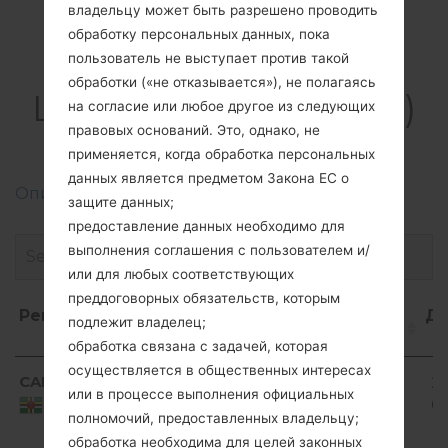
владельцу может быть разрешено проводить
обработку персональных данных, пока
пользователь не выступает против такой
Прошивки
обработки («не отказывается»), не полагаясь
LGD400H(LGD400H)
на согласие или любое другое из следующих
правовых оснований. Это, однако, не
akaLG L90
применяется, когда обработка персональных
данных является предметом Закона ЕС о
Описание регионов прошивок телефонов LG
защите данных;
предоставление данных необходимо для
выполнения соглашения с пользователем и/
или для любых соответствующих
преддоговорных обязательств, которым
Регион
Название
ОС
Размер
Да
подлежит владелец;
файла
обработка связана с задачей, которая
Регион
Название
ОС
Размер
Д
осуществляется в общественных интересах
Android
CAD
D400h10b_00.kdz
990.09
20
файла
4.4.x
или в процессе выполнения официальных
MiB
07
Dominica
KitKat
полномочий, предоставленных владельцу;
обработка необходима для целей законных
Android