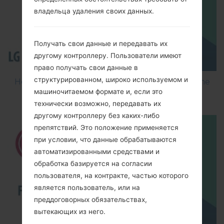
владельца удаления своих данных.
Получать свои данные и передавать их
другому контроллеру. Пользователи имеют
право получать свои данные в
структурированном, широко используемом и
How to Flash Stock Firmware on LG Smartphone
машиночитаемом формате и, если это
using LG Flash Tool 2014?
технически возможно, передавать их
другому контроллеру без каких-либо
препятствий. Это положение применяется
при условии, что данные обрабатываются
автоматизированными средствами и
обработка базируется на согласии
пользователя, на контракте, частью которого
является пользователь, или на
преддоговорных обязательствах,
вытекающих из него.