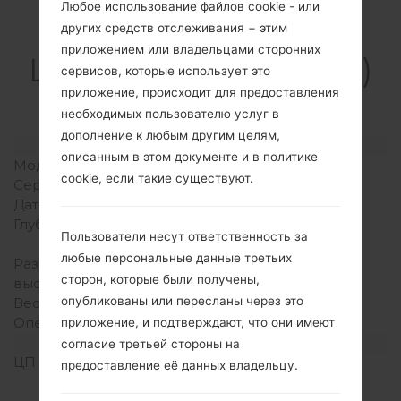
Любое использование файлов cookie - или
Спецификация
других средств отслеживания − этим
приложением или владельцами сторонних
LGD400H(LGD400H)
сервисов, которые использует это
akaLG L90
приложение, происходит для предоставления
необходимых пользователю услуг в
дополнение к любым другим целям,
Модель и ее характеристики
описанным в этом документе и в политике
Модель
LGD400H
cookie, если такие существуют.
Серия
LG L90
Дата выпуска
Март, 2014
Глубина
9.7 миллиметров (0.38
Пользователи несут ответственность за
дюйма)
любые персональные данные третьих
Размеры (ширина /
131.6 x 66 миллиметров
сторон, которые были получены,
высота)
(5.18 x 2.60 дюйма)
опубликованы или пересланы через это
Вес
126 грамм (4.44 унции)
Операционная система
Android 4.4.x KitKat
приложение, и подтверждают, что они имеют
Аппаратное обеспечение
согласие третьей стороны на
ЦП (процессор)
1.2 GHz Cortex-A7
предоставление её данных владельцу.
Qualcomm MSM8226