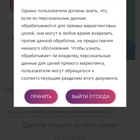
Однако пользователи должны знать, что,
если их персональные данные
обрабатываются для прямых маркетинговых
целей, они могут в любое время возразить
против данной обработки, не предоставляя
никакого обоснования. Чтобы узнать,
обрабатывает ли владелец персональные
данные для целей прямого маркетинга,
TOP 5 SECRET CODES for LG!
пользователи могут обращаться к
соответствующим разделам этого документа.
0
Комментарии
ПРИНЯТЬ
ВЫЙТИ ОТСЮДА
Как осуществлять эти права
Любые запросы по осуществлению прав
Войдите
чтобы оставить комментарий.
пользователя могут быть отправлены
владельцу через контактные данные,
Другие модели из этой серии
указанные в этом документе. Эти запросы
могут быть выполнены бесплатно и будут
LG L90D400