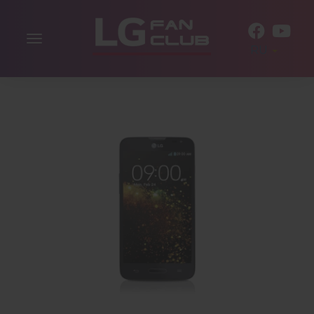
Включить
RU
навигацию