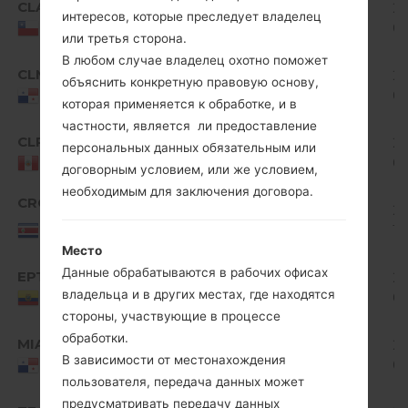
CLA
D400h10a_01.kdz
965.12
20
интересов, которые преследует владелец
4.4.x
MiB
07
Chile
KitKat
или третья сторона.
В любом случае владелец охотно поможет
Android
CLM
D400h10b_00.kdz
990.09
20
объяснить конкретную правовую основу,
4.4.x
MiB
07
Panama
которая применяется к обработке, и в
KitKat
частности, является ли предоставление
Android
CLP
D400h10b_00.kdz
990.09
20
персональных данных обязательным или
4.4.x
MiB
07
Peru
договорным условием, или же условием,
KitKat
необходимым для заключения договора.
Android
CRO
D400h10b_00.kdz
985.26
20
4.4.x
Costa
MiB
11
Rica
KitKat
Место
Android
Данные обрабатываются в рабочих офисах
EPT
D400h10b_00.kdz
1005.41
20
4.4.x
владельца и в других местах, где находятся
MiB
0
Ecuador
KitKat
стороны, участвующие в процессе
Android
обработки.
MIA
D400h10b_00.kdz
985.26
20
4.4.x
В зависимости от местонахождения
MiB
0
Panama
KitKat
пользователя, передача данных может
Android
предусматривать передачу данных