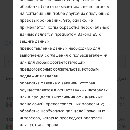
Прошивки
обработки («не отказывается»), не полагаясь
на согласие или любое другое из следующих
LGD120G(LGD120G)
правовых оснований. Это, однако, не
akaLG L30
применяется, когда обработка персональных
данных является предметом Закона ЕС о
защите данных;
Описание регионов прошивок телефонов LG
предоставление данных необходимо для
выполнения соглашения с пользователем и/
или для любых соответствующих
преддоговорных обязательств, которым
подлежит владелец;
Регион
Название
ОС
Размер
Дата
обработка связана с задачей, которая
файла
осуществляется в общественных интересах
Регион
Название
ОС
Размер
Дат
Android
или в процессе выполнения официальных
TCL
D120G10A_07.kdz
810.23
2017-
файла
4.4.x
полномочий, предоставленных владельцу;
MiB
02-0
Mexico
KitKat
обработка необходима для целей законных
Android
интересов, которые преследует владелец
TCL
D120G10A_08.kdz
2019
4.4.x
795.4 MiB
или третья сторона.
04-11
Mexico
KitKat