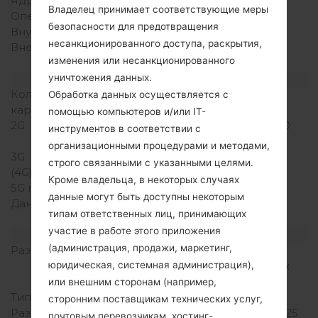
Ядра процессора
Двухъядерный
Владелец принимает соответствующие меры
Оперативная память
512MB
безопасности для предотвращения
Внутренняя память
4GB
несанкционированного доступа, раскрытия,
Внешняя память
microSD, до 32 GB
изменения или несанкционированного
(выделенный слот)
Сеть и данные
уничтожения данных.
Количество мест для сим
1 Мини SIM
Обработка данных осуществляется с
карты
помощью компьютеров и/или IT-
2G
GSM 850/900/1800/1900
инструментов в соответствии с
MHz
организационными процедурами и методами,
3G
HSDPA 900/2100 MHz
строго связанными с указанными целями.
(4G) LTE
-
Кроме владельца, в некоторых случаях
5G network
-
данные могут быть доступны некоторым
Данные
GPRS, EDGE, UMTS,
типам ответственных лиц, принимающих
HSDPA, HSUPA, HSPA+
участие в работе этого приложения
Дисплей
(администрация, продажи, маркетинг,
Размер экрана
3.2 in (~46.6%
соотношение экрана к
юридическая, системная администрация),
телу)
или внешним сторонам (например,
Тип экрана
TFT LCD
сторонним поставщикам технических услуг,
Разрешение экрана
240 x 320 пикселей (~125
почтовым перевозчикам, хостинг-