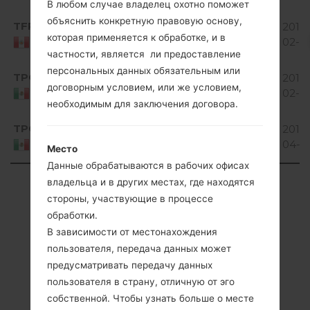
В любом случае владелец охотно поможет
Android
объяснить конкретную правовую основу,
TFP
D120G10A_00.kdz
784.86
2017-
4.4.x
которая применяется к обработке, и в
MiB
02-0
Peru
KitKat
частности, является ли предоставление
Android
персональных данных обязательным или
TPO
D120G10A_07.kdz
810.23
2017-
4.4.x
договорным условием, или же условием,
MiB
02-0
Mexico
KitKat
необходимым для заключения договора.
Android
TPO
D120G10A_08.kdz
2019
4.4.x
795.4 MiB
04-0
Mexico
Место
KitKat
Данные обрабатываются в рабочих офисах
Showing 1 to 5 of 5 entries
владельца и в других местах, где находятся
стороны, участвующие в процессе
Previous
1
Next
обработки.
В зависимости от местонахождения
пользователя, передача данных может
предусматривать передачу данных
пользователя в страну, отличную от эго
Cтатьи
собственной. Чтобы узнать больше о месте