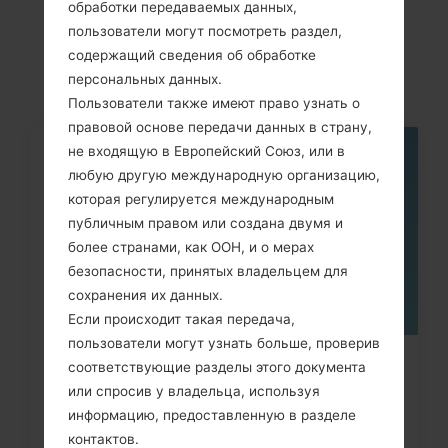
LGD120G(LGD120G)
обработки передаваемых данных,
пользователи могут посмотреть раздел,
akaLG L30
содержащий сведения об обработке
персональных данных.
Пользователи также имеют право узнать о
правовой основе передачи данных в страну,
не входящую в Европейский Союз, или в
05
любую другую международную организацию,
МАЯ
которая регулируется международным
публичным правом или создана двумя и
более странами, как ООН, и о мерах
безопасности, принятых владельцем для
сохранения их данных.
Если происходит такая передача,
пользователи могут узнать больше, проверив
Как удалить все данные с
соответствующие разделы этого документа
или спросив у владельца, используя
телефона через код на LG G3,...
информацию, предоставленную в разделе
контактов.