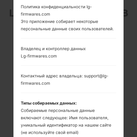
Политика конфиденциальности lg-
LG D120G (LGD120G) ИЗ
firmwares.com
Это приложение собирает некоторые
СЕРИИ LG L30
персональные данные своих пользователей.
Владелец и контроллер данных
Lg-firmwares.com
3.2 in (~46.6%
1.0 GHz Cortex-A7
соотношение
Mediatek
Контактный адрес владельца: support@lg-
экрана к телу)
MT6572M
firmwares.com
240 x 320
512MB
пикселей (~125
плотность
Типы собираемых данных:
пикселей на
Собираемые персональные данные
дюйм)
включают следующее: Имя пользователя,
уникальный идентификатор на нашем сайте
(не используйте свой email)