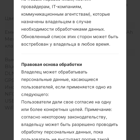
плотность пикселей на
провайдерам, IT-компаниям,
дюйм)
коммуникационным агентствам), которые
Цвета экрана
260K цветов
назначены владельцем в случае
Аккумулятор и клавиатура
необходимости обработчиками данных.
Емкость аккумулятора
Съемный Li-Ion 1540 mAh
Обновленный список этих сторон может быть
Механическая
-
востребован у владельца в любое время.
клавиатура
Интерфейсы
Выход для аудио
3.5mm jack
Правовая основа обработки
Bluetooth
Версия 4.0, A2DP
Владелец может обрабатывать
DLNA
Нет
персональные данные, касающиеся
GPS
A-GPS, GLONASS
Инфракрасный порт
Нет
пользователей, если применяется одно из
NFC
Нет
следующего:
USB
microUSB 2.0
Пользователи дали свое согласие на одну
WiFi
Wi-Fi802.11b/g/n, Wi-Fi
или более конкретных целей. Примечание:
Direct, hotspot
согласно некоторому законодательству,
владельцу может быть разрешено проводить
обработку персональных данных, пока
пользователь не выступает против такой