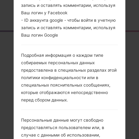
запись и оставлять комментарии, используя
Ваш логин у Facebook
Главная
→
Серия
→
LG L30
→
LGD120G
- ID аккаунта google - чтобы войти в учетную
запись и оставлять комментарии, используя
Ваш логин Google
Обзор
LGD120G(LGD120G)
Подробная информация о каждом типе
собираемых персональных данных
akaLG L30
предоставлена в специальных разделах этой
политики конфиденциальности или в
специальных пояснительных сообщениях,
которые отображаются непосредственно
перед сбором данных.
Сравнить
Персональные данные могут свободно
предоставляться пользователем или, в
случае с данными об использовании,