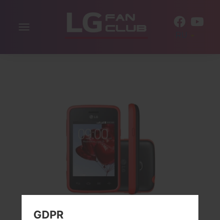
Включить
RU
навигацию
GDPR