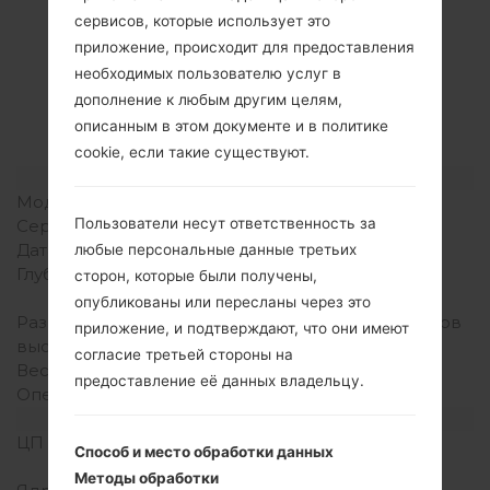
сервисов, которые использует это
Спецификация
приложение, происходит для предоставления
LGD120G(LGD120G)
необходимых пользователю услуг в
дополнение к любым другим целям,
akaLG L30
описанным в этом документе и в политике
cookie, если такие существуют.
Модель и ее характеристики
Модель
LGD120G
Пользователи несут ответственность за
Серия
LG L30
Дата выпуска
Июнь, 2014
любые персональные данные третьих
Глубина
13 миллиметров (0.51
сторон, которые были получены,
дюйма)
опубликованы или пересланы через это
Размеры (ширина /
105.6 x 64.5 миллиметров
приложение, и подтверждают, что они имеют
высота)
(4.16 x 2.54 дюйма)
согласие третьей стороны на
Вес
106 грамм (3.71 унции)
предоставление её данных владельцу.
Операционная система
Android 4.4.x KitKat
Аппаратное обеспечение
ЦП (процессор)
1.0 GHz Cortex-A7
Способ и место обработки данных
Mediatek MT6572M
Методы обработки