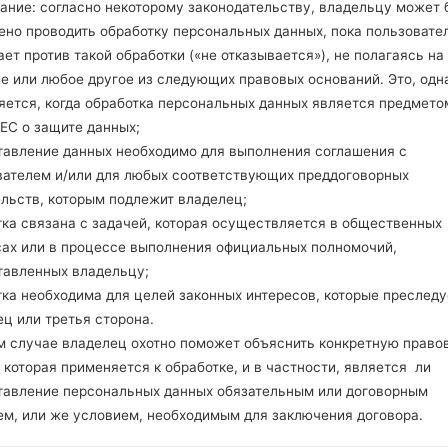
ание: согласно некоторому законодательству, владельцу может 
MicroSD до 32GB
ено проводить обработку персональных данных, пока пользовате
Сеть и данные
1 Мини SIM
ет против такой обработки («не отказывается»), не полагаясь на
GSM 850/900/1800/1900 MH
е или любое другое из следующих правовых оснований. Это, одна
UMTS/HSDPA 900/2100 MHz
яется, когда обработка персональных данных является предмето
-
ЕС о защите данных;
-
тавление данных необходимо для выполнения соглашения с
GPRS,EDGE,HSDPA
вателем и/или для любых соответствующих преддоговорных
Дисплей
ельств, которым подлежит владелец;
4.01 in (~57.8% соотношение
тка связана с задачей, которая осуществляется в общественных
TFT
сах или в процессе выполнения официальных полномочий,
345 x 800 пикселей (~217 п
тавленных владельцу;
16M цветов
тка необходима для целей законных интересов, которые преследу
Аккумулятор и клавиатура
Съемный Li-Ion 1000 mAh
ц или третья сторона.
-
м случае владелец охотно поможет объяснить конкретную право
Интерфейсы
 которая применяется к обработке, и в частности, является ли
-
тавление персональных данных обязательным или договорным
Версия 2.1, A2DP
ем, или же условием, необходимым для заключения договора.
Есть