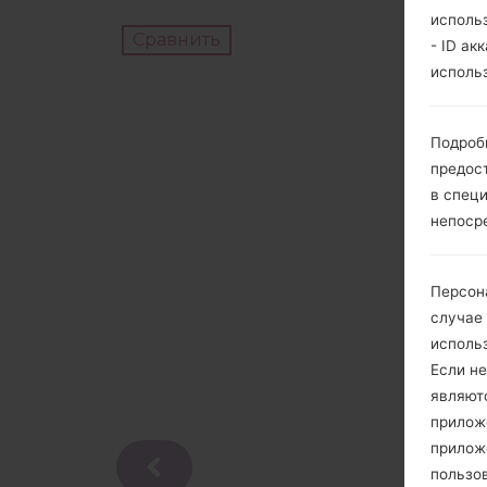
исполь
Сравнить
- ID ак
исполь
Подроб
предос
в спец
непоср
Персон
случае
исполь
Если не
являют
приложе
прилож
пользов