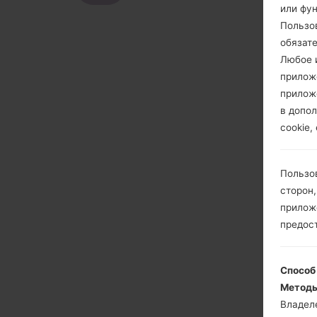
или фу
Пользо
обязат
Любое и
прилож
прилож
в допол
cookie,
Пользо
сторон,
приложе
предос
Способ
Методы
Владел