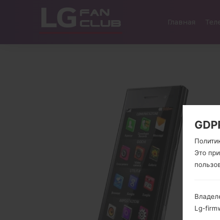
Главная
Тел
GDP
Полити
Это пр
пользо
Владел
Lg-firm