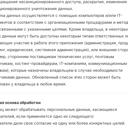
вращения несанкционированного доступа, раскрытия, изменения
ционированного уничтожения данных.
тка данных осуществляется с помощью компьютеров и/или IT-
ментов в соответствии с организационными процедурами и мето
 связанными с указанными целями. Кроме владельца, в некоторы
 LGBL40F(LGBL40F) ak
х данные могут быть доступны некоторым типам ответственных л
ающих участие в работе этого приложения (администрация, прод
Модель и ее характеристики
инг, юридическая, системная администрация), или внешним стор
LGBL40F
мер, сторонним поставщикам технических услуг, почтовым
LG Chocolate
зчикам, хостинг-провайдерам, IT-компаниям, коммуникационным
Сентябрь, 2009
твам), которые назначены владельцем в случае необходимости
10.9 миллиметров (0.43 дюй
тчиками данных. Обновленный список этих сторон может быть
128 x 51 миллиметров (5.04 x
бован у владельца в любое время.
129 грамм (4.55 унции)
LG Proprietary
Аппаратное обеспечение
ая основа обработки
-
ец может обрабатывать персональные данные, касающиеся
-
вателей, если применяется одно из следующего:
250MB
атели дали свое согласие на одну или более конкретных целей.
1.1GB