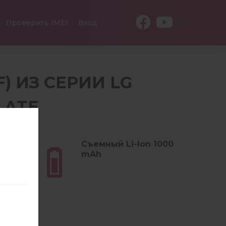
RU
Проверить IMEI
Вход
F) ИЗ СЕРИИ LG
LATE
 (4.55
Съемный Li-Ion 1000
mAh