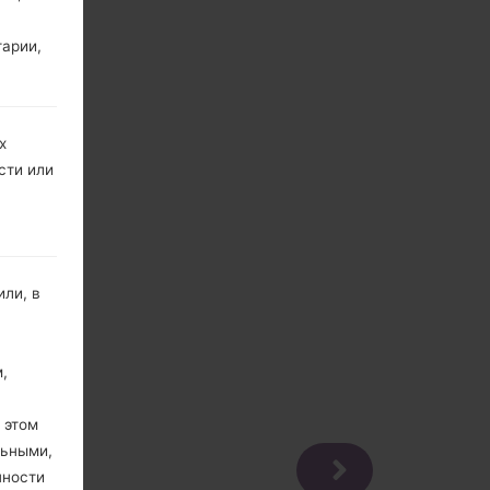
тарии,
х
сти или
ли, в
,
 этом
льными,
пности