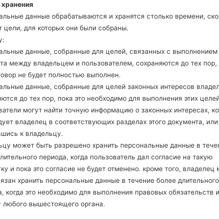
 хранения
Unknown
194.96 MiB
2
альные данные обрабатываются и хранятся столько времени, ско
 цели, для которых они были собраны.
у:
альные данные, собранные для целей, связанных с выполнением
та между владельцем и пользователем, сохраняются до тех пор,
говор не будет полностью выполнен.
GBL40F(LGBL40F) akaLG 
альные данные, собранные для целей законных интересов владе
ются до тех пор, пока это необходимо для выполнения этих целей
ватели могут найти точную информацию о законных интересах, к
дует владелец в соответствующих разделах этого документа, или
вшись к владельцу.
ьцу может быть разрешено хранить персональные данные в тече
лительного периода, когда пользователь дал согласие на такую
ку и пока это согласие не будет отменено. кроме того, владелец
бязан хранить персональные данные в течение более длительного
, когда это необходимо для выполнения правовых обязательств 
у любого вышестоящего органа.