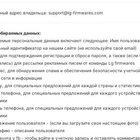
-
Unknown
250MB
ный адрес владельца: support@lg-firmwares.com
обираемых данных:
емые персональные данные включают следующее: Имя пользова
Buy accessories on
ный идентификатор на нашем сайте (не используйте свой email)
, для подтверждения регистрации и сброса пароля, а также (если
ались) для рассылки рекламных писем от команды Lg firmwares
рес, для обнаружения спама и обеспечения безопасности учетно
Главная
→
Серия
→
LG Chocolate
→
LGBL40F
, сети и информации
ну, для специальных предложений для каждой страны и статистик
д телефона, для специальных предложений для каждого устройств
тики
ль телефона, для специальных предложений для каждого устройс
BL40F(LGBL40F) akaLG 
тики
ажение пользователя - (если вы загрузите свое настоящее фото)
афию - описание пользователя
каунта у fb - чтобы войти в учетную запись и оставлять комментар