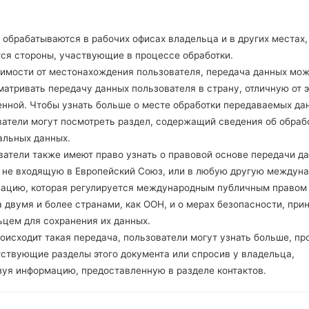
A-GPS
Нет
Нет
обрабатываются в рабочих офисах владельца и в других местах,
microUSB 2.0
тся стороны, участвующие в процессе обработки.
Wi-Fi 802.11b/g
симости от местонахождения пользователя, передача данных мо
атривать передачу данных пользователя в страну, отличную от э
енной. Чтобы узнать больше о месте обработки передаваемых да
ватели могут посмотреть раздел, содержащий сведения об обраб
GBL40F(LGBL40F) akaL
альных данных.
ватели также имеют право узнать о правовой основе передачи д
, не входящую в Европейский Союз, или в любую другую междун
ов LG
зацию, которая регулируется международным публичным правом
 двумя и более странами, как ООН, и о мерах безопасности, при
ьцем для сохранения их данных.
оисходит такая передача, пользователи могут узнать больше, пр
ОС
Размер
тствующие разделы этого документа или спросив у владельца,
ОС
Размер
зуя информацию, предоставленную в разделе контактов.
Unknown
221.56 MiB
2