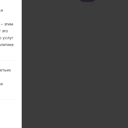
ся
 − этим
 это
ю услуг
олитике
ретьих
на