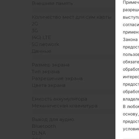
Примеч
Внешняя память
разреш
Количество мест для сим карты
выступа
2G
согласи
3G
примен
(4G) LTE
Закона 
5G network
предос
Данные
пользо
обязат
Размер экрана
обрабо
Тип экрана
интере
Разрешение экрана
предос
Цвета экрана
обрабо
Емкость аккумулятора
владеле
Механическая клавиатура
В любо
основу,
Выход для аудио
предос
Bluetooth
услови
DLNA