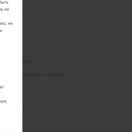
быть
ль не
z
ко, не
м
 экрана к телу)
лотность пикселей на дюйм)
ет
вую