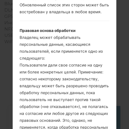
Bluetooth
-
Обновленный список этих сторон может быть
DLNA
Нет
востребован у владельца в любое время.
GPS
-
Инфракрасный порт
Нет
NFC
Нет
Правовая основа обработки
USB
-
Владелец может обрабатывать
WiFi
-
персональные данные, касающиеся
пользователей, если применяется одно из
следующего:
Пользователи дали свое согласие на одну
Cтатьи
или более конкретных целей. Примечание:
согласно некоторому законодательству,
LG300G(LG300G)
владельцу может быть разрешено проводить
обработку персональных данных, пока
пользователь не выступает против такой
обработки («не отказывается»), не полагаясь
на согласие или любое другое из следующих
06
правовых оснований. Это, однако, не
МАЯ
применяется, когда обработка персональных