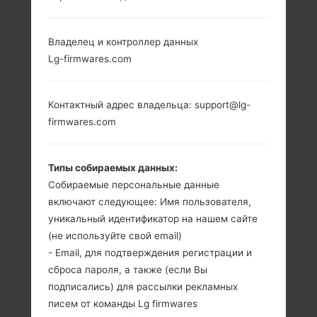
LG 300G (LG300G) ИЗ
Владелец и контроллер данных
СЕРИИ LG OTHERS
Lg-firmwares.com
Контактный адрес владельца: support@lg-
firmwares.com
1.5 in (~17.54%
-
Типы собираемых данных:
соотношение
-
Собираемые персональные данные
экрана к телу)
включают следующее: Имя пользователя,
128 x 128 пикселей
(~121 плотность
уникальный идентификатор на нашем сайте
пикселей на
(не используйте свой email)
дюйм)
- Email, для подтверждения регистрации и
сброса пароля, а также (если Вы
подписались) для рассылки рекламных
писем от команды Lg firmwares