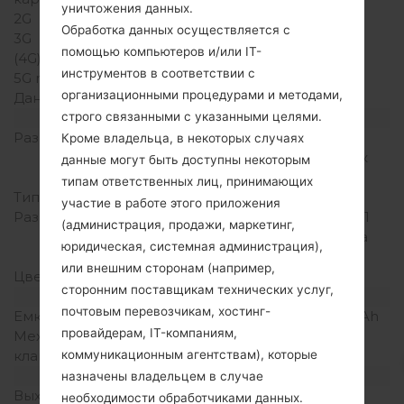
уничтожения данных.
2G
GSM 850/1900 MHz
Обработка данных осуществляется с
3G
-
помощью компьютеров и/или IT-
(4G) LTE
инструментов в соответствии с
5G network
-
организационными процедурами и методами,
Данные
GPRS
строго связанными с указанными целями.
Дисплей
Размер экрана
1.5 in (~17.54%
Кроме владельца, в некоторых случаях
соотношение экрана к
данные могут быть доступны некоторым
телу)
типам ответственных лиц, принимающих
Тип экрана
TFT
участие в работе этого приложения
Разрешение экрана
128 x 128 пикселей (~121
(администрация, продажи, маркетинг,
плотность пикселей на
юридическая, системная администрация),
дюйм)
или внешним сторонам (например,
Цвета экрана
65K цветов
сторонним поставщикам технических услуг,
Аккумулятор и клавиатура
почтовым перевозчикам, хостинг-
Емкость аккумулятора
Съемный Li-Ion 900 mAh
провайдерам, IT-компаниям,
Механическая
Есть
коммуникационным агентствам), которые
клавиатура
Интерфейсы
назначены владельцем в случае
Выход для аудио
-
необходимости обработчиками данных.