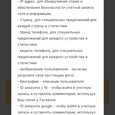
- IP-адрес, для обнаружения спама и
обеспечения безопасности учетной записи,
60 грамм (2.10
сети и информации
Съемный Li-Ion
унции)
- Страну, для специальных предложений для
900 mAh
каждой страны и статистики
- бренд телефона, для специальных
предложений для каждого устройства и
статистики
- модель телефона, для специальных
предложений для каждого устройства и
Ноябрь, 2008
Unknown
статистики
- изображение пользователя - (если вы
загрузите свое настоящее фото)
- биографию - описание пользователя
Buy accessories on Amazon
- ID аккаунта у fb - чтобы войти в учетную
запись и оставлять комментарии, используя
Ваш логин у Facebook
- ID аккаунта google - чтобы войти в учетную
запись и оставлять комментарии, используя