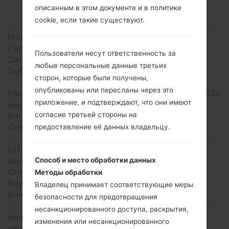
LG300G(LG300G)
описанным в этом документе и в политике
cookie, если такие существуют.
Модель и ее характеристики
Модель
LG300G
Серия
LG Others
Пользователи несут ответственность за
Дата выпуска
Ноябрь, 2008
любые персональные данные третьих
Глубина
13 миллиметров (0.52
сторон, которые были получены,
дюйма)
опубликованы или пересланы через это
Размеры (ширина /
95 x 43 миллиметров (3.75
приложение, и подтверждают, что они имеют
высота)
x 1.71 дюйма)
согласие третьей стороны на
Вес
60 грамм (2.10 унции)
Операционная система
-
предоставление её данных владельцу.
Аппаратное обеспечение
ЦП (процессор)
-
Способ и место обработки данных
Ядра процессора
-
Оперативная память
-
Методы обработки
Внутренняя память
-
Владелец принимает соответствующие меры
Внешняя память
-
безопасности для предотвращения
Сеть и данные
несанкционированного доступа, раскрытия,
Количество мест для сим
1 Мини SIM
изменения или несанкционированного
карты