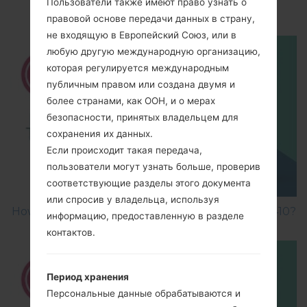
Пользователи также имеют право узнать о
Debugging on LG ?
правовой основе передачи данных в страну,
не входящую в Европейский Союз, или в
любую другую международную организацию,
которая регулируется международным
публичным правом или создана двумя и
более странами, как ООН, и о мерах
безопасности, принятых владельцем для
сохранения их данных.
Если происходит такая передача,
пользователи могут узнать больше, проверив
соответствующие разделы этого документа
или спросив у владельца, используя
How to Factory Reset through menu on LG GB410?
информацию, предоставленную в разделе
контактов.
Период хранения
Персональные данные обрабатываются и