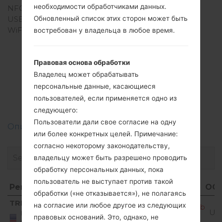
необходимости обработчиками данных.
NFC
Нет
Обновленный список этих сторон может быть
USB
Есть
WiFi
-
востребован у владельца в любое время.
Правовая основа обработки
Владелец может обрабатывать
Прошивки
персональные данные, касающиеся
LG236C(LG236C)
пользователей, если применяется одно из
следующего:
Пользователи дали свое согласие на одну
Описание регионов прошивок телефонов LG
или более конкретных целей. Примечание:
согласно некоторому законодательству,
владельцу может быть разрешено проводить
обработку персональных данных, пока
пользователь не выступает против такой
Регион
Название файла
ОС
обработки («не отказывается»), не полагаясь
Регион
Название файла
ОС
TRF
на согласие или любое другое из следующих
236CV10a_01.S10a_01.Pprl_path_link.cab
Un
United
правовых оснований. Это, однако, не