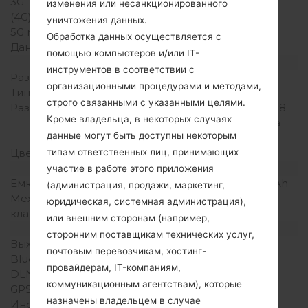
3G
-
изменения или несанкционированного
(4G) LTE
уничтожения данных.
5G network
-
Обработка данных осуществляется с
Данные
-
помощью компьютеров и/или IT-
Дисплей
инструментов в соответствии с
Размер экрана
2.2 in
организационными процедурами и методами,
Тип экрана
TFT
строго связанными с указанными целями.
Разрешение экрана
176 x 220 пикселей (~128
Кроме владельца, в некоторых случаях
плотность пикселей на
данные могут быть доступны некоторым
дюйм)
типам ответственных лиц, принимающих
Цвета экрана
262K цветов
Аккумулятор и клавиатура
участие в работе этого приложения
Емкость аккумулятора
Съемный Li-Ion 950 mAh
(администрация, продажи, маркетинг,
Механическая
Есть
юридическая, системная администрация),
клавиатура
или внешним сторонам (например,
Интерфейсы
сторонним поставщикам технических услуг,
Выход для аудио
3.5mm jack
почтовым перевозчикам, хостинг-
Bluetooth
Версия 2.1 EDR
провайдерам, IT-компаниям,
DLNA
Нет
коммуникационным агентствам), которые
GPS
Есть
назначены владельцем в случае
Инфракрасный порт
Нет