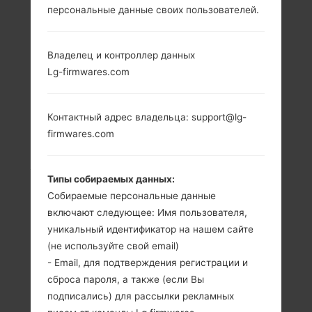
персональные данные своих пользователей.
LG 236C (LG236C) ИЗ
СЕРИИ LG OTHERS
Владелец и контроллер данных
Lg-firmwares.com
Контактный адрес владельца: support@lg-
firmwares.com
2.2 in
-
176 x 220 пикселей
-
Типы собираемых данных:
(~128 плотность
Собираемые персональные данные
пикселей на
включают следующее: Имя пользователя,
дюйм)
уникальный идентификатор на нашем сайте
(не используйте свой email)
- Email, для подтверждения регистрации и
сброса пароля, а также (если Вы
подписались) для рассылки рекламных