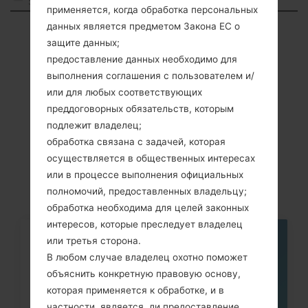
States
применяется, когда обработка персональных
данных является предметом Закона ЕС о
Showing 1 to 1 of 1 entries
защите данных;
Previous
1
Next
предоставление данных необходимо для
выполнения соглашения с пользователем и/
или для любых соответствующих
преддоговорных обязательств, которым
подлежит владелец;
Cтатьи
обработка связана с задачей, которая
LG236C(LG236C)
осуществляется в общественных интересах
или в процессе выполнения официальных
полномочий, предоставленных владельцу;
обработка необходима для целей законных
интересов, которые преследует владелец
или третья сторона.
06
МАЯ
В любом случае владелец охотно поможет
объяснить конкретную правовую основу,
которая применяется к обработке, и в
частности, является ли предоставление