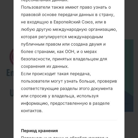
Пользователи также имеют право узнать о
Видео
правовой основе передачи данных в страну,
не входящую в Европейский Союз, или в
LG236C(LG236C)
любую другую международную организацию,
которая регулируется международным
публичным правом или создана двумя и
более странами, как ООН, и о мерах
безопасности, принятых владельцем для
сохранения их данных.
Если происходит такая передача,
пользователи могут узнать больше, проверив
соответствующие разделы этого документа
или спросив у владельца, используя
информацию, предоставленную в разделе
контактов.
How to Enable Developer Options & USB
Debugging on LG ?
Период хранения
Персональные данные обрабатываются и