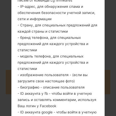
писем от команды Lg firmwares
103 грамм (3.66
Съемный Li-Ion
- IP-адрес, для обнаружения спама и
унции )
950 mAh
обеспечения безопасности учетной записи,
сети и информации
- Страну, для специальных предложений для
каждой страны и статистики
- бренд телефона, для специальных
предложений для каждого устройства и
-
статистики
Unknown
- модель телефона, для специальных
предложений для каждого устройства и
статистики
- изображение пользователя - (если вы
Buy accessories on Amazon
загрузите свое настоящее фото)
- биографию - описание пользователя
- ID аккаунта у fb - чтобы войти в учетную
запись и оставлять комментарии, используя
Ваш логин у Facebook
Главная
→
Серия
→
LG Others
→
LG236C
- ID аккаунта google - чтобы войти в учетную