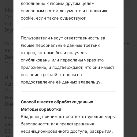
Модель и ее характеристики
дополнение к любым другим целям,
Модель
LG236C
описанным в этом документе и в политике
Серия
LG Others
cookie, если такие существуют.
Дата выпуска
-
Глубина
18 миллиметров (0.7
дюйма )
Пользователи несут ответственность за
Размеры (ширина /
97 x 48 миллиметров (3.8
любые персональные данные третьих
высота)
x 1.9 дюйма )
сторон, которые были получены,
Вес
103 грамм (3.66 унции )
опубликованы или пересланы через это
Операционная система
-
приложение, и подтверждают, что они имеют
Аппаратное обеспечение
согласие третьей стороны на
ЦП (процессор)
-
предоставление её данных владельцу.
Ядра процессора
-
Оперативная память
-
Внутренняя память
24MB
Способ и место обработки данных
Внешняя память
-
Методы обработки
Сеть и данные
Владелец принимает соответствующие меры
Количество мест для сим
1 Мини SIM
безопасности для предотвращения
карты
2G
-
несанкционированного доступа, раскрытия,