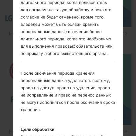
длительного периода, когда пользователь
дал согласие на такую обработку и пока это
согласие не будет отменено. кроме того,
владелец может быть обязан хранить
персональные данные в течение более
How to Flash Stock Firmware on LG Smartphone
длительного периода, когда это необходимо
using LG Flash Tool 2014?
для выполнения правовых обязательств или
по приказу любого вышестоящего органа.
После окончания периода хранения
персональные данные удаляются. поэтому,
право на доступ, право на удаление, право
на исправление и право на перенос данных
не могут исполняться после окончания срока
хранения.
Цели обработки
How to Flash Stock Firmware on LG Smartphone