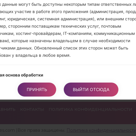
Для этого нажмите
х данные могут быть доступны некоторым типам ответственных л
громкости, а затем 
ающих участие в работе этого приложения (администрация, прод
Откройте программу
инг, юридическая, системная администрация), или внешним стор
прошивки KDZ (Вы
мер, сторонним поставщикам технических услуг, почтовым
далее выберите "CDM
зчикам, хостинг-провайдерам, IT-компаниям, коммуникационным
В следующем меню
твам), которые назначены владельцем в случае необходимости
"English".
тчиками данных. Обновленный список этих сторон может быть
Для завершения пр
бован у владельца в любое время.
перезагрузится и от
ая основа обработки
ец может обрабатывать персональные данные, касающиеся
ПРИНЯТЬ
ВЫЙТИ ОТСЮДА
вателей, если применяется одно из следующего:
атели дали свое согласие на одну или более конкретных целей.
ание: согласно некоторому законодательству, владельцу может 
АВНИТЬ
КОНТАКТЫ
ПОЛИТИКА КОНФИДЕНЦИАЛЬНОСТИ
ено проводить обработку персональных данных, пока пользовате
ет против такой обработки («не отказывается»), не полагаясь на
е или любое другое из следующих правовых оснований. Это, одна
res.com |Все права защищены.
Политика конфиденциальност
яется, когда обработка персональных данных является предмето