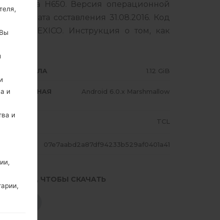
устройства H650. Версия операционной
теля,
llow, дата составления 31.08.2016. Код
L для MEXICO. Инструкция о том, как
 Вы
G
здесь
й
АЗМЕР ФАЙЛА
1.12 GiB
и
ПЕРАЦИОННАЯ
Android 6.0.x Marshmallow
а и
ИСТЕМА
тва и
ЕГИОН
TCL
ЕШ
07e7aabd2a87df94233b529af0401a41
ии,
.НАЖМИТЕ, ЧТОБЫ СКАЧАТЬ
тарии,
СКАЧАТЬ