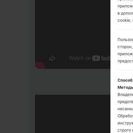
прилож
в допол
cookie,
Пользо
сторон,
приложе
предос
Способ
Методы
Владел
предот
несанк
Обрабо
инстру
строго