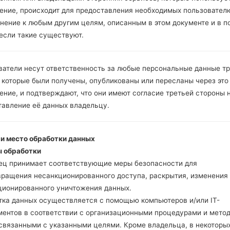
версий прошивок.
ение, происходит для предоставления необходимых пользовател
Теперь выключите 
нение к любым другим целям, описанным в этом документе и в п
режим.
 если такие существуют.
Для этого нажмите
громкости, а затем 
ватели несут ответственность за любые персональные данные т
Откройте программу
 которые были получены, опубликованы или пересланы через это
выберите нужный 
ние, и подтверждают, что они имеют согласие третьей стороны 
прошивки KDZ здесь
тавление её данных владельцу.
Для завершения про
перезагрузится и от
 и место обработки данных
LG Flash Tool 2014
 обработки
Скачайте на свой ПК
ец принимает соответствующие меры безопасности для
Далее загрузите и р
вращения несанкционированного доступа, раскрытия, изменения
LG использует фор
ционированного уничтожения данных.
версий прошивок.
тка данных осуществляется с помощью компьютеров и/или IT-
Теперь выключите 
ментов в соответствии с организационными процедурами и мето
режим.
 связанными с указанными целями. Кроме владельца, в некоторы