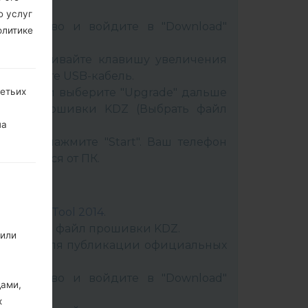
ю услуг
устройство и войдите в "Download"
олитике
 и удерживайте клавишу увеличения
подключите USB-кабель.
ретьих
 LG UP и выберите "Upgrade" дальше
файл прошивки KDZ (Выбрать файл
на
).
цесса нажмите "Start". Ваш телефон
соединится от ПК.
:
LG Flash Tool 2014
.
аспакуйте файл прошивки KDZ.
 или
мат KDZ для публикации официальных
устройство и войдите в "Download"
дами,
х