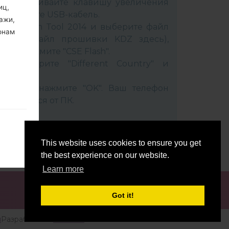
 и удерживайте клавишу увеличения
иц,
подключите USB-кабель.
ажи,
 LG Flash Tool 2014 и выберите файл
онам
брать файл прошивки KDZ здесь),
A" и нажмите "CSE Flash".
 выберите "Different Country" и
оцесса нажмите "OK". Ваш телефон
соединится от ПК.
This website uses cookies to ensure you get
the best experience on our website.
Learn more
быть
ль не
Got it!
ко, не
и
Разработано:
Etnosoft
м