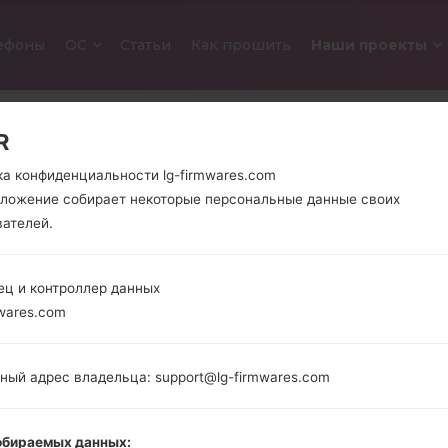
ефоны
ОС
Cтатьи
Как прошить
Наши проекты
R
ка конфиденциальности lg-firmwares.com
иложение собирает некоторые персональные данные своих
вателей.
ец и контроллер данных
ОФИЦИАЛЬНАЯ ПРОШИВКА #26
wares.com
OR LG CLASS
ный адрес владельца: support@lg-firmwares.com
Главная
→
LG Zero or LG Class
→
LGH650
→
H65020
Загрузите последнюю версию прошивки для 
обираемых данных: