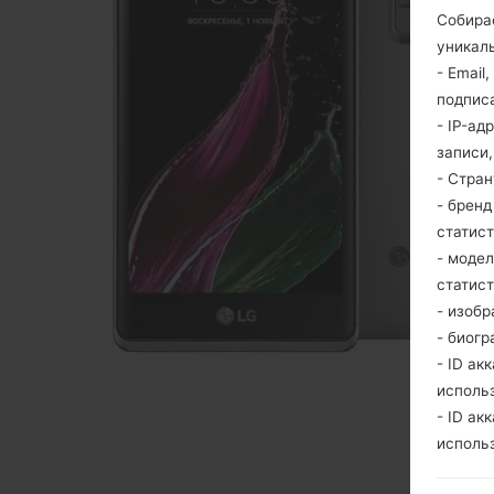
Собира
уникаль
- Email
подпис
- IP-ад
записи
- Стра
- брен
статис
- моде
статис
- изобр
- биогр
- ID ак
исполь
- ID ак
исполь