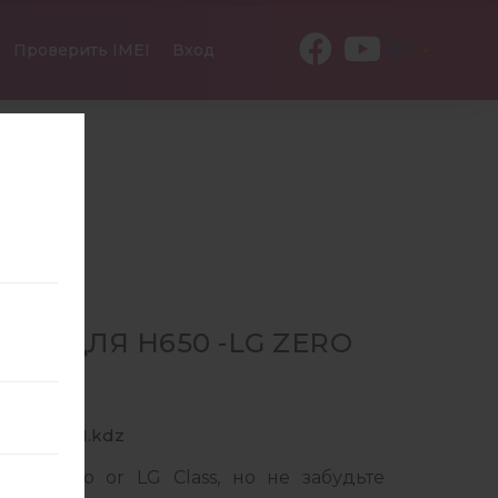
RU
Проверить IMEI
Вход
37 ДЛЯ H650 -LG ZERO
A_03_0721.kdz
LG Zero or LG Class, но не забудьте