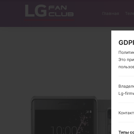
Главная
Тел
GDP
Полити
Это пр
пользо
Владел
Lg-firm
Контакт
Типы с