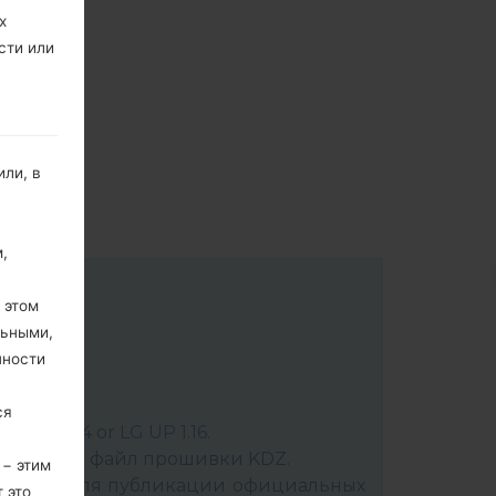
х
сти или
ли, в
,
 этом
льными,
пности
ся
:
LG UP 1.14
or
LG UP 1.16
.
аспакуйте файл прошивки KDZ.
 − этим
мат KDZ для публикации официальных
 это