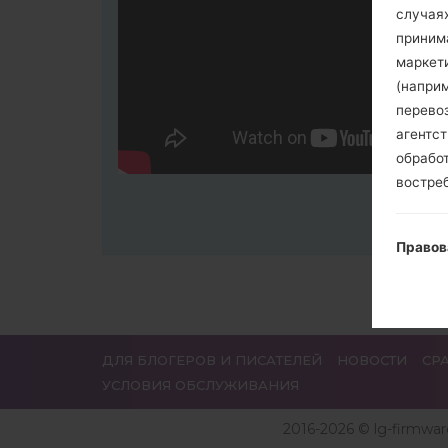
случая
приним
маркет
(напри
перево
агентс
обрабо
востре
Правов
Владел
пользо
Пользов
Примеч
ДЛЯ БЛОГЕРОВ И ПИСАТЕЛЕЙ
НОВОСТИ
СР
разреш
УСЛОВИЯ ОБСЛУЖИВАНИЯ
выступа
согласи
2016-2026 © lg-firmwa
примен