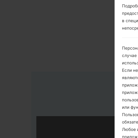
Подроб
предос
в спец
непоср
Персон
случае
исполь
Если не
являют
приложе
прилож
пользов
или фу
Пользо
обязат
Любое и
прилож