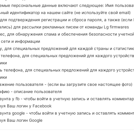
посмотреть, соответствует ли номер модели 
емые персональные данные включают следующее: Имя пользова
системы данной прошивки Android 6.0.x Marshma
ный идентификатор на нашем сайте (не используйте свой email)
встроенного программного обеспечения - TC
, для подтверждения регистрации и сброса пароля, а также (если
прошивать стоковую прошивку на телефонах L
ались) для рассылки рекламных писем от команды Lg firmwares
рес, для обнаружения спама и обеспечения безопасности учетно
, сети и информации
НАЗВАНИЕ ФАЙЛА
H65020A_03_0721
Р
ну, для специальных предложений для каждой страны и статистик
МОДЕЛЬ
LGH650
О
д телефона, для специальных предложений для каждого устройств
С
тики
ль телефона, для специальных предложений для каждого устройс
СТРАНА
Р
Mexico
тики
ажение пользователя - (если вы загрузите свое настоящее фото)
ОПИСАНИЕ
TELCEL
Х
афию - описание пользователя
каунта у fb - чтобы войти в учетную запись и оставлять комментар
зуя Ваш логин у Facebook
1.ПРОВЕРИТЬ НАЛИЧИЕ RECAPTCHA
2
каунта google - чтобы войти в учетную запись и оставлять коммен
зуя Ваш логин Google