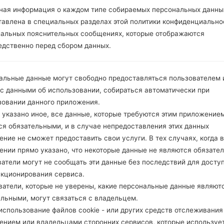
ная информация о каждом типе собираемых персональных данны
тавлена в специальных разделах этой политики конфиденциально
иальных пояснительных сообщениях, которые отображаются
едственно перед сбором данных.
альные данные могут свободно предоставляться пользователем и
 с данными об использовании, собираться автоматически при
зовании данного приложения.
 указано иное, все данные, которые требуются этим приложением
ся обязательными, и в случае непредоставления этих данных
Инструкции
ние не сможет предоставить свои услуги. В тех случаях, когда в
ении прямо указано, что некоторые данные не являются обязате
атели могут не сообщать эти данные без последствий для досту
нкционирования сервиса.
LG UP
ватели, которые не уверены, какие персональные данные являют
Скачайте на свой ПК
ельными, могут связаться с владельцем.
Далее загрузите и р
спользование файлов cookie - или других средств отслеживания
LG использует фор
ением или владельцами сторонних сервисов, которые использует