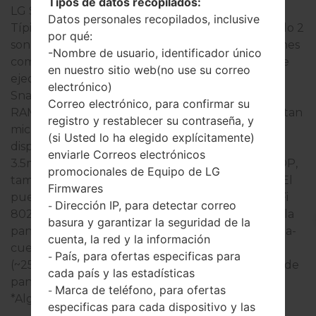
Tipos de datos recopilados:
LG Stylo 2
Datos personales recopilados, inclusive
Típicamente, los dispositivos de la serie de LG Stylo 2
por qué:
son similares en apariencia y tienen especificaciones
-Nombre de usuario, identificador único
comunes. Los modelos de la serie de LG Stylo 2 se
en nuestro sitio web(no use su correo
ejecuta en un Quad-core 1.2 GHz, Qualcomm
electrónico)
Snapdragon 410 MSM8916 que tiene on 2GB de
Correo electrónico, para confirmar su
RAM. Tienen 16GB de la memoria interna y soportan
registro y restablecer su contraseña, y
microSD, hasta 128 GB (ranura dedicada). Los
(si Usted lo ha elegido explícitamente)
dispositivos de la serie de LG Stylo 2 tienen un
enviarle Correos electrónicos
3.5mm jack y soportan Bluetooth versión 4.1, A2DP,
promocionales de Equipo de LG
también tienen la tecnología de GPS de A-GPS. El
Firmwares
puerto USB soporta microUSB 2.0, así como Wi-Fi
Dirección IP, para detectar correo
-
802.11 a/b/g/n, WiFi Direct, hotspot. Esta serie usa la
basura y garantizar la seguridad de la
pantalla de 5.7 pulgadas (~72.7% relación pantalla-
cuenta, la red y la información
cuerpo) con la resolución de 720 x 1280 píxeles
País, para ofertas especificas para
-
(~258 densidad de píxeles por pulgada) y el tipo de
cada país y las estadísticas
pantalla IPS LCD pantalla tactil capacitiva.
Marca de teléfono, para ofertas
-
*Algunos datos pueden diferir.
especificas para cada dispositivo y las