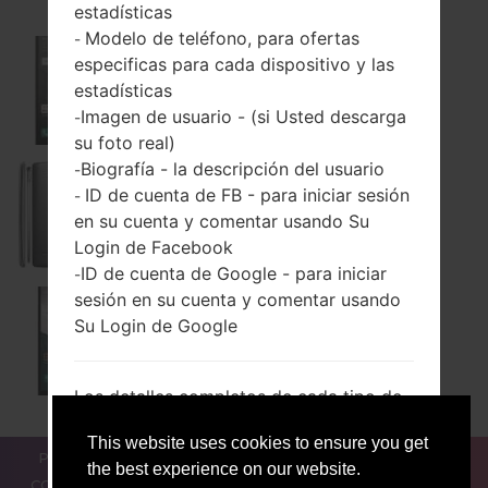
estadísticas
Modelo de teléfono, para ofertas
-
especificas para cada dispositivo y las
K540
estadísticas
Imagen de usuario - (si Usted descarga
-
su foto real)
Biografía - la descripción del usuario
-
ID de cuenta de FB - para iniciar sesión
-
K540P
en su cuenta y comentar usando Su
Login de Facebook
ID de cuenta de Google - para iniciar
-
sesión en su cuenta y comentar usando
Su Login de Google
LS775
Los detalles completos de cada tipo de
Datos Personales recopilados son
This website uses cookies to ensure you get
proporcionados en las secciones
PARA LOS BLOGGERS
LAS NOTÍCIAS
COMPARAR
the best experience on our website.
específicas de esta política de
CONTACTOS
PRIVACIDAD
TÉRMINOS DE SERVICIO