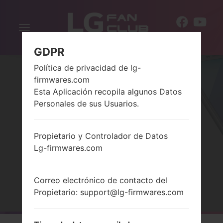
Alternar
ES
la
GDPR
navegación
Política de privacidad de lg-
firmwares.com
Esta Aplicación recopila algunos Datos
Personales de sus Usuarios.
Propietario y Controlador de Datos
LA SERIELG STYLO 2
Lg-firmwares.com
Correo electrónico de contacto del
Página principal
→
Serie
→
LG Stylo 2
Propietario: support@lg-firmwares.com