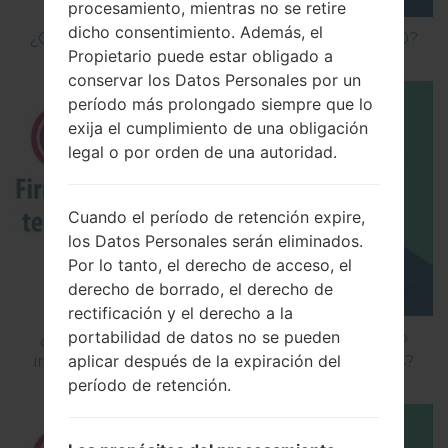
procesamiento, mientras no se retire
dicho consentimiento. Además, el
¿Cómo hacer Reinicio Completo en LG G5 H850?
Propietario puede estar obligado a
conservar los Datos Personales por un
período más prolongado siempre que lo
exija el cumplimiento de una obligación
legal o por orden de una autoridad.
Cuando el período de retención expire,
los Datos Personales serán eliminados.
Por lo tanto, el derecho de acceso, el
derecho de borrado, el derecho de
rectificación y el derecho a la
portabilidad de datos no se pueden
¿Cómo instalar Firmware Oficial en el teléfono
aplicar después de la expiración del
inteligente de LG mediante LG Flash Tool 2014?
período de retención.