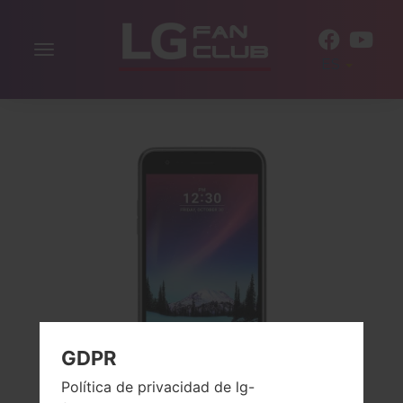
Alternar
ES
la
navegación
GDPR
Política de privacidad de lg-