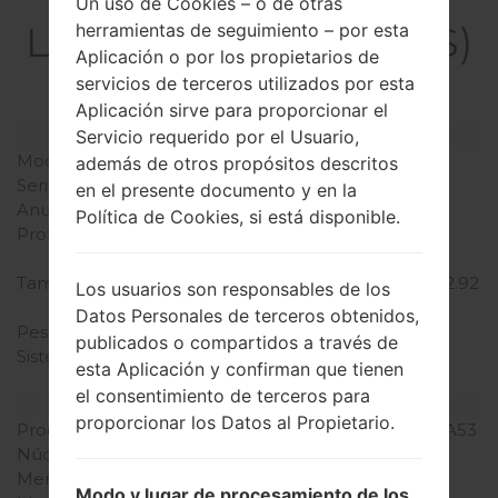
La especificación
Un uso de Cookies – o de otras
LGX230DS(LGX230DS)
herramientas de seguimiento – por esta
Aplicación o por los propietarios de
akaLG K4 2017
servicios de terceros utilizados por esta
Aplicación sirve para proporcionar el
Modelo y sus características
Servicio requerido por el Usuario,
Modelo
LGX230DS
además de otros propósitos descritos
Serie
LG K4 2017
en el presente documento y en la
Anunciado
Abril, 2017
Política de Cookies, si está disponible.
Profundidad
8.1 milímetros (0.32
pulgadas)
Tamaño (dimensiones)
74.1 x 145.8 milímetros (2.92
Los usuarios son responsables de los
x 5.74 pulgadas)
Datos Personales de terceros obtenidos,
Peso
140 gramos (4.94 onzas)
publicados o compartidos a través de
Sistema de operación
Android 6.0.1
esta Aplicación y confirman que tienen
(Marshmallow)
el consentimiento de terceros para
Hardware
proporcionar los Datos al Propietario.
Procesador
1250 MHz ARM Cortex-A53
Núcleos de UCP
cuatro núcleos
Memoria RAM
1GB
Modo y lugar de procesamiento de los