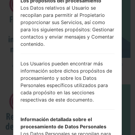
Los propósitos del procesamiento
Los Datos relativos al Usuario se
recopilan para permitir al Propietario
proporcionar sus Servicios, así como
para los siguientes propósitos: Gestionar
contactos y enviar mensajes y Comentar
contenido.
Los Usuarios pueden encontrar más
¿Cómo instalar Firmware Oficial en el teléfono
información sobre dichos propósitos de
inteligente de LG mediante LG UP?
procesamiento y sobre los Datos
Personales específicos utilizados para
cada propósito en las secciones
respectivas de este documento.
Información detallada sobre el
procesamiento de Datos Personales
Los Datos Personales se recopilan para