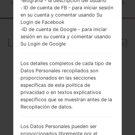
Biografía - la descripción del usuario
-
Página principal
→
Serie
→
LG K4 2017
→
LGX230DS
ID de cuenta de FB - para iniciar sesión
-
en su cuenta y comentar usando Su
Login de Facebook
El resumen
ID de cuenta de Google - para iniciar
-
sesión en su cuenta y comentar usando
LGX230DS(LGX230DS)
Su Login de Google
akaLG K4 2017
Los detalles completos de cada tipo de
Datos Personales recopilados son
proporcionados en las secciones
específicas de esta política de
Comparar
privacidad o en textos explicativos
específicos que se muestran antes de la
Recopilación de datos.
Los Datos Personales pueden ser
proporcionados libremente por el