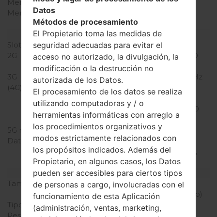
Memoria interna
8GB
Datos
Memoria externa
microSD, microSDHC,
Métodos de procesamiento
microSDXC hasta 32 GB
El Propietario toma las medidas de
Red y Datos
Slot de tarjeta
1 Nano-SIM
seguridad adecuadas para evitar el
2G
GSM 850/900/1800/1900
acceso no autorizado, la divulgación, la
MHz
modificación o la destrucción no
3G
UMTS 850/900/2100 MHz
autorizada de los Datos.
(4G) LTE
LTE 700 (B28), LTE 850
El procesamiento de los datos se realiza
(B5), LTE 900 (B8), LTE
utilizando computadoras y / o
1700/2100 (B4), LTE 2600
herramientas informáticas con arreglo a
(B7)
los procedimientos organizativos y
5G network
-
modos estrictamente relacionados con
Datos
GPRS, EDGE, UMTS,
los propósitos indicados. Además del
HSDPA, HSUPA, HSPA+,
Propietario, en algunos casos, los Datos
LTE
Pantalla
pueden ser accesibles para ciertos tipos
Tamaño de la pantalla
5.0 pulgadas (~64%
de personas a cargo, involucradas con el
relación pantalla-cuerpo)
funcionamiento de esta Aplicación
Tipo de Pantalla
IPS TFT LCD
(administración, ventas, marketing,
Resolución de Pantalla
480 x 854 píxeles (~196