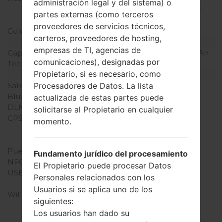
administración legal y del sistema) o
densidad de píxeles por
partes externas (como terceros
pulgada)
proveedores de servicios técnicos,
Colores de pantalla
16M colores
carteros, proveedores de hosting,
Batería y Teclado
empresas de TI, agencias de
Capacidad de batería
Extraíble Li-Ion 2500 mAh
comunicaciones), designadas por
Teclado físico
-
Propietario, si es necesario, como
Interfaces
Salida de audio
3.5mm jack
Procesadores de Datos. La lista
Bluetooth
versión 4.2
actualizada de estas partes puede
DLNA
No
solicitarse al Propietario en cualquier
GPS
A-GPS, GLONASS,
momento.
Geotagging, BeiDou, S-
GPS, QuickGPS
Puerto infrarrojo
No
Fundamento jurídico del procesamiento
NFC
No
El Propietario puede procesar Datos
USB
microUSB 2.0 , USB
Personales relacionados con los
charging
Usuarios si se aplica uno de los
WiFi
Wi-Fi802.11b/g/n, Wi-Fi
siguientes:
Direct, Wi-Fi hotspot
Los usuarios han dado su