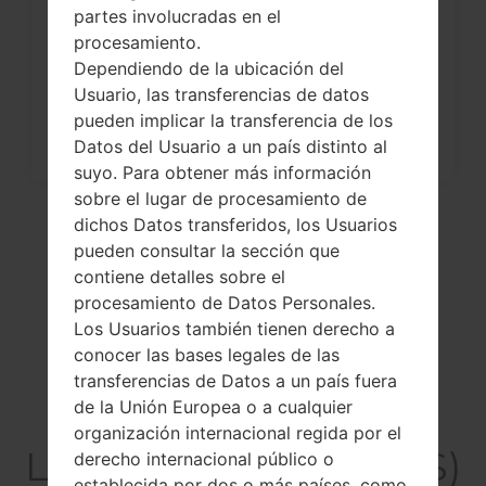
¿Cómo restablecer datos de fábrica
partes involucradas en el
a través del menú...
procesamiento.
Dependiendo de la ubicación del
Usuario, las transferencias de datos
pueden implicar la transferencia de los
Datos del Usuario a un país distinto al
suyo. Para obtener más información
sobre el lugar de procesamiento de
dichos Datos transferidos, los Usuarios
pueden consultar la sección que
contiene detalles sobre el
procesamiento de Datos Personales.
Los Usuarios también tienen derecho a
conocer las bases legales de las
transferencias de Datos a un país fuera
de la Unión Europea o a cualquier
El vídeo
organización internacional regida por el
LGX230DS(LGX230DS)
derecho internacional público o
establecida por dos o más países, como