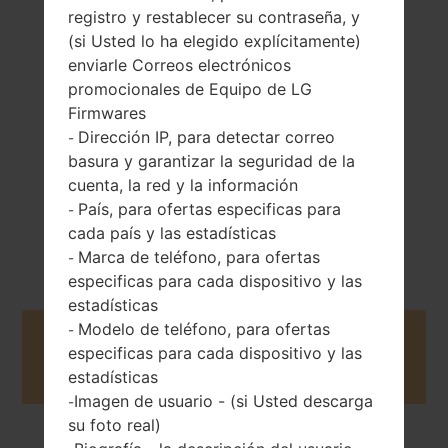
registro y restablecer su contraseña, y
(si Usted lo ha elegido explícitamente)
140 gramos (4.94
Extraíble Li-Ion
enviarle Correos electrónicos
onzas)
2500 mAh
promocionales de Equipo de LG
Firmwares
Dirección IP, para detectar correo
-
basura y garantizar la seguridad de la
cuenta, la red y la información
País, para ofertas especificas para
-
Abril, 2017
cada país y las estadísticas
Unknown
Marca de teléfono, para ofertas
-
especificas para cada dispositivo y las
estadísticas
Modelo de teléfono, para ofertas
-
Buy accessories on Amazon
especificas para cada dispositivo y las
estadísticas
Imagen de usuario - (si Usted descarga
-
su foto real)