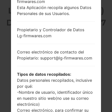
firmwares.com
Esta Aplicación recopila algunos Datos
LG X230DS (LGX230DS)
Personales de sus Usuarios.
DE LA SERIE LG K4 2017
Propietario y Controlador de Datos
Lg-firmwares.com
Correo electrónico de contacto del
5.0 pulgadas
1250 MHz ARM
Propietario: support@lg-firmwares.com
(~64% relación
Cortex-A53
pantalla-cuerpo)
1GB
480 x 854 píxeles
Tipos de datos recopilados:
(~196 densidad de
Datos personales recopilados, inclusive
píxeles por
por qué:
pulgada)
-Nombre de usuario, identificador único
en nuestro sitio web(no use su correo
electrónico)
Correo electrónico, para confirmar su