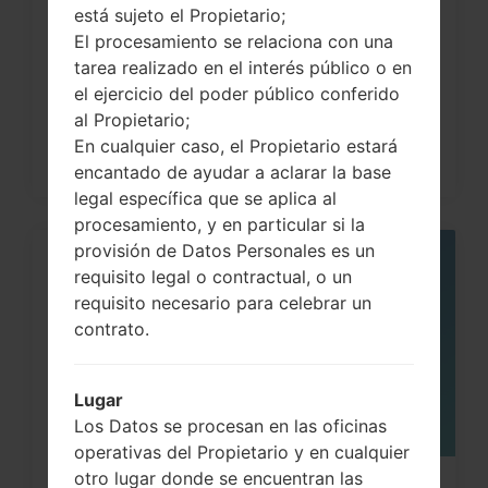
está sujeto el Propietario;
Cómo hacer Reinicio Completo en
El procesamiento se relaciona con una
LG G3, G4, G5 , G7...
tarea realizado en el interés público o en
el ejercicio del poder público conferido
al Propietario;
En cualquier caso, el Propietario estará
encantado de ayudar a aclarar la base
legal específica que se aplica al
procesamiento, y en particular si la
provisión de Datos Personales es un
05
requisito legal o contractual, o un
MAY
requisito necesario para celebrar un
contrato.
Lugar
Los Datos se procesan en las oficinas
operativas del Propietario y en cualquier
otro lugar donde se encuentran las