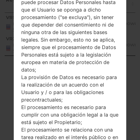
puede procesar Datos Personales hasta
que el Usuario se oponga a dicho
Región
Nombre de archivo
OS
procesamiento ("se excluya"), sin tener
VRS
VC11012C_01.S12C_01.P57027.cab
Unknown
United
que depender del consentimiento ni de
States
ninguna otra de las siguientes bases
VRZ
legales. Sin embargo, esto no se aplica,
VC11012C_01.S12C_01.P57027.cab
Unknown
United
siempre que el procesamiento de Datos
States
Personales está sujeto a la legislación
europea en materia de protección de
Showing 1 to 2 of 2 entries
datos;
La provisión de Datos es necesario para
Previous
1
Next
la realización de un acuerdo con el
Usuario y / o para las obligaciones
precontractuales;
El procesamiento es necesario para
cumplir con una obligación legal a la que
está sujeto el Propietario;
El procesamiento se relaciona con una
tarea realizado en el interés público o en