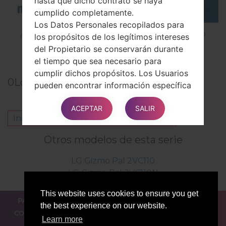
hasta que dicho contrato se haya
cumplido completamente.
Los Datos Personales recopilados para
¿Cómo instalar Firmware Oficial en el teléfono
los propósitos de los legítimos intereses
inteligente de LG mediante LG UP?
del Propietario se conservarán durante
el tiempo que sea necesario para
cumplir dichos propósitos. Los Usuarios
0
Los comentarios
pueden encontrar información específica
sobre los intereses legítimos que
ACEPTAR
SALIR
persigue el Propietario en las secciones
Inicie la sesión
para dejar su comentario.
relevantes de este documento o
contactando al Propietario.
Otros modelos de esta serie
El Propietario puede conservar los Datos
Personales por un período más
LG Gizmo Pal 2VC110
prolongado siempre que el Usuario haya
LG Gizmo Pal 2VC110N
dado su consentimiento para dicho
procesamiento, mientras no se retire
This website uses cookies to ensure you get
PARA LOS BLOGGERS
LAS NOTÍCIAS
COMPARAR
dicho consentimiento. Además, el
the best experience on our website.
CONTACTOS
PRIVACIDAD
TÉRMINOS DE SERVICIO
Propietario puede estar obligado a
Learn more