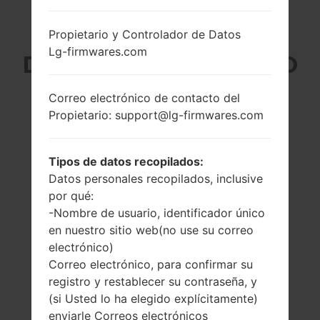
LG VC110B (LGVC110B)
Propietario y Controlador de Datos
Lg-firmwares.com
DE LA SERIE LG GIZMO
PAL 2
Correo electrónico de contacto del
Propietario: support@lg-firmwares.com
Tipos de datos recopilados:
Datos personales recopilados, inclusive
-
480.0MHz
por qué:
Qualcomm
-Nombre de usuario, identificador único
-
QSC6155
en nuestro sitio web(no use su correo
-
electrónico)
Correo electrónico, para confirmar su
registro y restablecer su contraseña, y
(si Usted lo ha elegido explícitamente)
enviarle Correos electrónicos