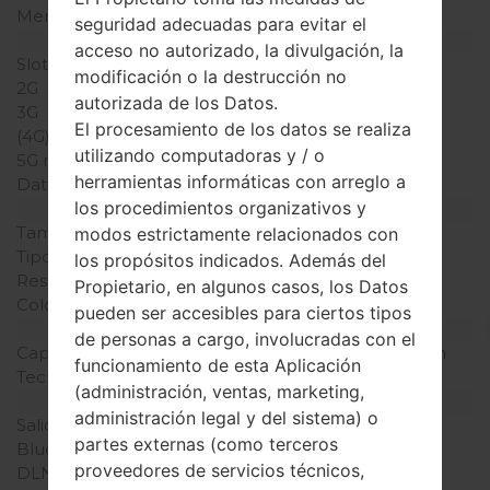
Memoria externa
-
seguridad adecuadas para evitar el
Red y Datos
acceso no autorizado, la divulgación, la
Slot de tarjeta
1 Micro-SIM
modificación o la destrucción no
2G
CDMA 800/1900 MHz
autorizada de los Datos.
3G
-
El procesamiento de los datos se realiza
(4G) LTE
-
utilizando computadoras y / o
5G network
-
herramientas informáticas con arreglo a
Datos
-
los procedimientos organizativos y
Pantalla
Tamaño de la pantalla
-
modos estrictamente relacionados con
Tipo de Pantalla
-
los propósitos indicados. Además del
Resolución de Pantalla
-
Propietario, en algunos casos, los Datos
Colores de pantalla
-
pueden ser accesibles para ciertos tipos
Batería y Teclado
de personas a cargo, involucradas con el
Capacidad de batería
Extraíble Li-Ion 510 mAh
funcionamiento de esta Aplicación
Teclado físico
-
(administración, ventas, marketing,
Interfaces
administración legal y del sistema) o
Salida de audio
-
partes externas (como terceros
Bluetooth
-
proveedores de servicios técnicos,
DLNA
No