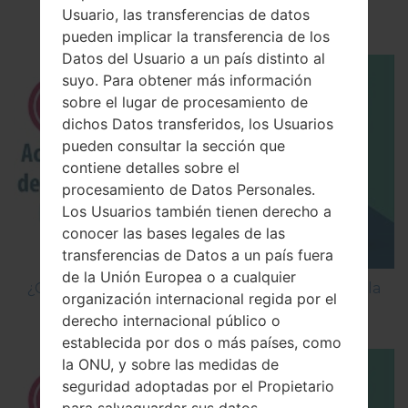
Usuario, las transferencias de datos
Los 5 principales Códigos Secretos para LG!
pueden implicar la transferencia de los
Datos del Usuario a un país distinto al
suyo. Para obtener más información
sobre el lugar de procesamiento de
dichos Datos transferidos, los Usuarios
pueden consultar la sección que
contiene detalles sobre el
procesamiento de Datos Personales.
Los Usuarios también tienen derecho a
conocer las bases legales de las
transferencias de Datos a un país fuera
de la Unión Europea o a cualquier
¿Cómo Activar las Opciones de Desarrollador y la
organización internacional regida por el
Depuración USB en LG?
derecho internacional público o
establecida por dos o más países, como
la ONU, y sobre las medidas de
seguridad adoptadas por el Propietario
para salvaguardar sus datos.