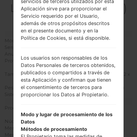
servicios de terceros utilizados por esta
LGVC110B(LGVC110B)
Aplicación sirve para proporcionar el
akaLG Gizmo Pal 2
Servicio requerido por el Usuario,
además de otros propósitos descritos
en el presente documento y en la
Modelo y sus características
Política de Cookies, si está disponible.
Modelo
LGVC110B
Serie
LG Gizmo Pal 2
Anunciado
2016
Los usuarios son responsables de los
Profundidad
14.2 milímetros (0.55
Datos Personales de terceros obtenidos,
pulgadas)
publicados o compartidos a través de
Tamaño (dimensiones)
49 x 37.8 milímetros (1.92 x
esta Aplicación y confirman que tienen
1.45 pulgadas)
el consentimiento de terceros para
Peso
45.4 gramos (1.60 onzas)
proporcionar los Datos al Propietario.
Sistema de operación
-
Hardware
Procesador
480.0MHz Qualcomm
Modo y lugar de procesamiento de los
QSC6155
Núcleos de UCP
único núcleo
Datos
Memoria RAM
-
Métodos de procesamiento
Memoria interna
-
El Propietario toma las medidas de