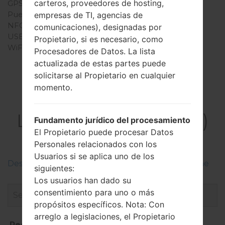
carteros, proveedores de hosting,
GPS
A-GPS
Puerto infrarrojo
No
empresas de TI, agencias de
NFC
No
comunicaciones), designadas por
USB
USB 2.0
Propietario, si es necesario, como
WiFi
-
Procesadores de Datos. La lista
actualizada de estas partes puede
solicitarse al Propietario en cualquier
momento.
El Firmware
LGVC110B(LGVC110B)
Fundamento jurídico del procesamiento
El Propietario puede procesar Datos
akaLG Gizmo Pal 2
Personales relacionados con los
Usuarios si se aplica uno de los
Descripciones de regiones firmwares de LG Phone
siguientes:
Los usuarios han dado su
consentimiento para uno o más
propósitos específicos. Nota: Con
arreglo a legislaciones, el Propietario
Región
Nombre de archivo
OS
T