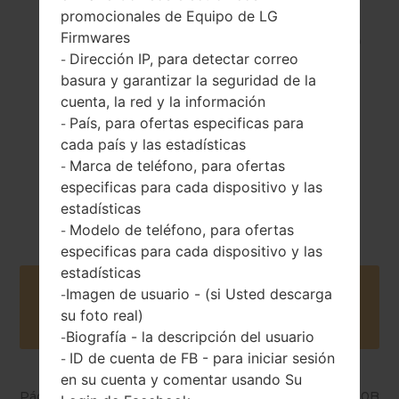
promocionales de Equipo de LG
45.4 gramos (1.60
Firmwares
Extraíble Li-Ion 510
onzas)
Dirección IP, para detectar correo
mAh
-
basura y garantizar la seguridad de la
cuenta, la red y la información
País, para ofertas especificas para
-
cada país y las estadísticas
Marca de teléfono, para ofertas
-
especificas para cada dispositivo y las
2016
Unknown
estadísticas
Modelo de teléfono, para ofertas
-
especificas para cada dispositivo y las
estadísticas
Imagen de usuario - (si Usted descarga
Buy accessories on Amazon
-
su foto real)
Biografía - la descripción del usuario
-
ID de cuenta de FB - para iniciar sesión
-
en su cuenta y comentar usando Su
Página principal
→
Serie
→
LG Gizmo Pal 2
→
LGVC110B