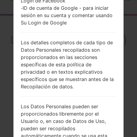
Login de Facebook
ID de cuenta de Google - para iniciar
-
sesión en su cuenta y comentar usando
Su Login de Google
El resumen
LGVC110B(LGVC110B)
Los detalles completos de cada tipo de
akaLG Gizmo Pal 2
Datos Personales recopilados son
proporcionados en las secciones
específicas de esta política de
privacidad o en textos explicativos
específicos que se muestran antes de la
Comparar
Recopilación de datos.
Los Datos Personales pueden ser
proporcionados libremente por el
Usuario o, en caso de Datos de Uso,
pueden ser recopilados
automáticamente cuando se usa esta