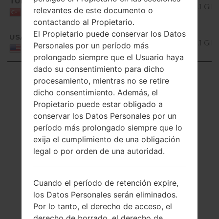
TUR
V40020b_00.kdz
5.0.x
1.1 GiB
relevantes de este documento o
Turkey
Lollipop
contactando al Propietario.
Android
El Propietario puede conservar los Datos
USA
V40020b_00.kdz
5.0.x
1.1 GiB
Personales por un período más
United States
Lollipop
prolongado siempre que el Usuario haya
dado su consentimiento para dicho
Showing 1 to 28 of 28 entries
procesamiento, mientras no se retire
dicho consentimiento. Además, el
Previous
1
Next
Propietario puede estar obligado a
conservar los Datos Personales por un
período más prolongado siempre que lo
exija el cumplimiento de una obligación
Artículos
legal o por orden de una autoridad.
LGV400(LGV400)
Cuando el período de retención expire,
akaLG G Pad 7.0
los Datos Personales serán eliminados.
Por lo tanto, el derecho de acceso, el
derecho de borrado, el derecho de