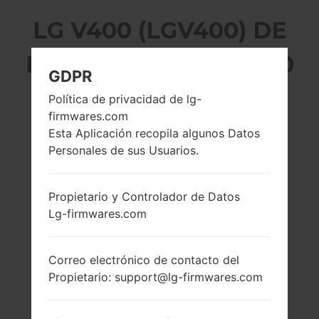
LG V400 (LGV400) DE
LA SERIE LG G PAD 7.0
GDPR
Política de privacidad de lg-
firmwares.com
Esta Aplicación recopila algunos Datos
Personales de sus Usuarios.
7.0 pulgadas
1200 MHz ARM
(~66% relación
Cortex-A7
pantalla-cuerpo)
1GB
Propietario y Controlador de Datos
800 x 1280 píxeles
Lg-firmwares.com
(~215 densidad de
píxeles por
pulgada)
Correo electrónico de contacto del
Propietario: support@lg-firmwares.com