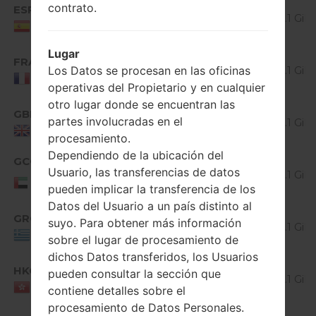
Android
contrato.
ESP
V40020b_00.kdz
5.0.x
1.1 GiB
Spain
Lollipop
Lugar
Android
FRA
V40020b_00.kdz
5.0.x
1.1 GiB
Los Datos se procesan en las oficinas
France
Lollipop
operativas del Propietario y en cualquier
otro lugar donde se encuentran las
Android
GBR
V40020b_00.kdz
partes involucradas en el
5.0.x
1.1 GiB
United Kingdom
Lollipop
procesamiento.
Dependiendo de la ubicación del
Android
GCC
V40020b_00.kdz
Usuario, las transferencias de datos
5.0.x
1.1 GiB
United Arab
pueden implicar la transferencia de los
Emirates
Lollipop
Datos del Usuario a un país distinto al
Android
GRC
V40020b_00.kdz
suyo. Para obtener más información
5.0.x
1.1 GiB
Greece
sobre el lugar de procesamiento de
Lollipop
dichos Datos transferidos, los Usuarios
Android
HKG
V40020b_00.kdz
pueden consultar la sección que
5.0.x
1.1 GiB
HONG KONG
contiene detalles sobre el
Lollipop
procesamiento de Datos Personales.
Android