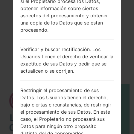
si el Propietario procesa los Datos,
obtener información sobre ciertos
aspectos del procesamiento y obtener
una copia de los Datos que se están
procesando.
El vídeo
Verificar y buscar rectificación. Los
Usuarios tienen el derecho de verificar la
LGV400(LGV400)
exactitud de sus Datos y pedir que se
akaLG G Pad 7.0
actualicen o se corrijan.
Restringir el procesamiento de sus
Datos. Los Usuarios tienen el derecho,
bajo ciertas circunstancias, de restringir
el procesamiento de sus Datos. En este
caso, el Propietario no procesará sus
Datos para ningún otro propósito
distinto del de conservarlos.