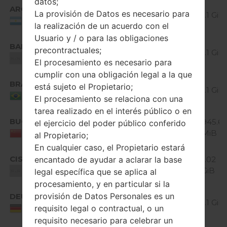
datos;
Android
ARG
V40020b_00.kdz
La provisión de Datos es necesario para
5.0.x
1.1 GiB
Argentina
la realización de un acuerdo con el
Lollipop
Usuario y / o para las obligaciones
Android
BAL
V40020b_00.kdz
precontractuales;
5.0.x
1.1 GiB
Unknown
El procesamiento es necesario para
Lollipop
cumplir con una obligación legal a la que
Android
BRA
V40020b_00.kdz
está sujeto el Propietario;
5.0.x
1.1 GiB
Brazil
El procesamiento se relaciona con una
Lollipop
tarea realizado en el interés público o en
Android
BUO
V40020a_00.kdz
945.6
el ejercicio del poder público conferido
5.0.x
MiB
China
al Propietario;
Lollipop
En cualquier caso, el Propietario estará
Android
CIS
V40010d_00.kdz
1.02
encantado de ayudar a aclarar la base
4.4.x
GiB
Unknown
legal específica que se aplica al
KitKat
procesamiento, y en particular si la
Android
provisión de Datos Personales es un
DEU
V40020b_00.kdz
5.0.x
1.1 GiB
requisito legal o contractual, o un
Germany
Lollipop
requisito necesario para celebrar un