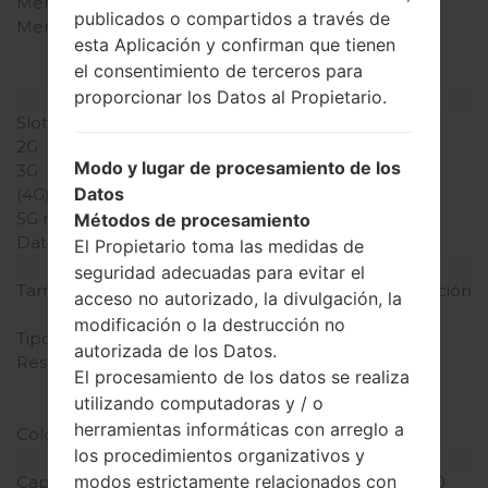
Memoria interna
8GB
publicados o compartidos a través de
Memoria externa
microSD, microSDHC,
esta Aplicación y confirman que tienen
TransFlash, microSDXC
el consentimiento de terceros para
hasta 64 GB
proporcionar los Datos al Propietario.
Red y Datos
Slot de tarjeta
-
2G
-
Modo y lugar de procesamiento de los
3G
-
Datos
(4G) LTE
-
5G network
-
Métodos de procesamiento
Datos
-
El Propietario toma las medidas de
Pantalla
seguridad adecuadas para evitar el
Tamaño de la pantalla
7.0 pulgadas (~66% relación
acceso no autorizado, la divulgación, la
pantalla-cuerpo)
modificación o la destrucción no
Tipo de Pantalla
IPS TFT LCD
autorizada de los Datos.
Resolución de Pantalla
800 x 1280 píxeles (~215
El procesamiento de los datos se realiza
densidad de píxeles por
utilizando computadoras y / o
pulgada)
herramientas informáticas con arreglo a
Colores de pantalla
16M colores
los procedimientos organizativos y
Batería y Teclado
modos estrictamente relacionados con
Capacidad de batería
No extraíble Li-Ion 4000