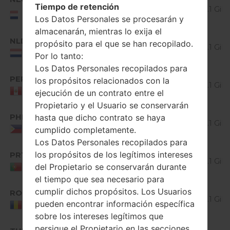
V40020b_00.kdz
Tiempo de retención
5.0.x
1.1 GiB
NEU/NORTHERN
Los Datos Personales se procesarán y
EUROPE
Lollipop
almacenarán, mientras lo exija el
Android
NLD
V40020b_00.kdz
propósito para el que se han recopilado.
5.0.x
1.1 GiB
Netherlands
Por lo tanto:
Lollipop
Los Datos Personales recopilados para
Android
PER
V40020b_00.kdz
los propósitos relacionados con la
5.0.x
1.1 GiB
Peru
ejecución de un contrato entre el
Lollipop
Propietario y el Usuario se conservarán
Android
PHL
V40020b_00.kdz
hasta que dicho contrato se haya
5.0.x
1.1 GiB
Philippines
cumplido completamente.
Lollipop
Los Datos Personales recopilados para
Android
los propósitos de los legítimos intereses
PRT
V40020b_00.kdz
5.0.x
1.1 GiB
del Propietario se conservarán durante
Portugal
Lollipop
el tiempo que sea necesario para
Android
cumplir dichos propósitos. Los Usuarios
ROM
V40020b_00.kdz
5.0.x
1.1 GiB
pueden encontrar información específica
Romania
Lollipop
sobre los intereses legítimos que
Android
persigue el Propietario en las secciones