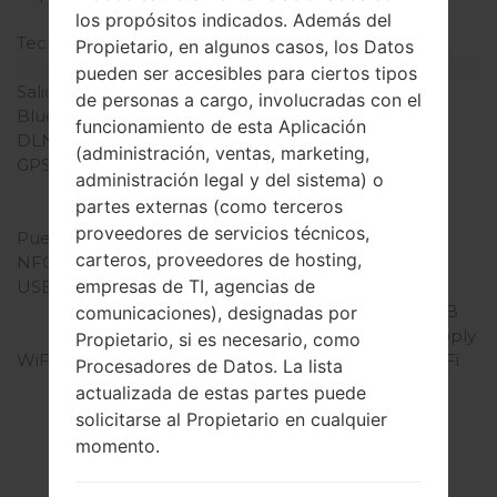
mAh
los propósitos indicados. Además del
Teclado físico
-
Propietario, en algunos casos, los Datos
Interfaces
pueden ser accesibles para ciertos tipos
Salida de audio
3.5mm jack
de personas a cargo, involucradas con el
Bluetooth
versión 4.0, A2DP
funcionamiento de esta Aplicación
DLNA
Sí
(administración, ventas, marketing,
GPS
A-GPS, GLONASS,
administración legal y del sistema) o
Geotagging, S-GPS,
partes externas (como terceros
QuickGPS
proveedores de servicios técnicos,
Puerto infrarrojo
Sí
carteros, proveedores de hosting,
NFC
No
empresas de TI, agencias de
USB
microUSB 2.0 , USB
charging, USB Host, USB
comunicaciones), designadas por
OTG 1.3, USB power supply
Propietario, si es necesario, como
WiFi
Wi-Fi 802.11 a/b/g/n, Wi-Fi
Procesadores de Datos. La lista
Direct, Wi-Fi hotspot
actualizada de estas partes puede
solicitarse al Propietario en cualquier
momento.