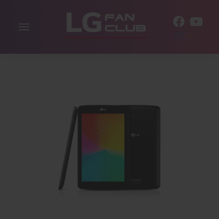
Alternar
ES
la
navegación