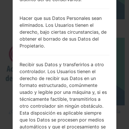
Hacer que sus Datos Personales sean
eliminados. Los Usuarios tienen el
Los 5 principales Códigos Secretos para LG!
derecho, bajo ciertas circunstancias, de
obtener el borrado de sus Datos del
Propietario.
Recibir sus Datos y transferirlos a otro
controlador. Los Usuarios tienen el
derecho de recibir sus Datos en un
formato estructurado, comúnmente
usado y legible por una máquina y, si es
técnicamente factible, transmitirlos a
otro controlador sin ningún obstáculo.
¿Cómo Activar las Opciones de Desarrollador y la
Esta disposición es aplicable siempre
Depuración USB en LG?
que los Datos se procesen por medios
automáticos y que el procesamiento se