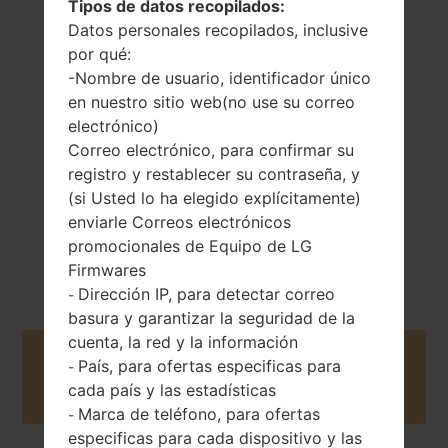
Tipos de datos recopilados:
Datos personales recopilados, inclusive
293 gramos (10.34
por qué:
No extraíble Li-Ion
onzas)
-Nombre de usuario, identificador único
4000 mAh
en nuestro sitio web(no use su correo
electrónico)
Correo electrónico, para confirmar su
registro y restablecer su contraseña, y
(si Usted lo ha elegido explícitamente)
enviarle Correos electrónicos
Junio, 2014
Android 5.0.x
promocionales de Equipo de LG
Lollipop
Firmwares
Dirección IP, para detectar correo
-
basura y garantizar la seguridad de la
cuenta, la red y la información
Buy accessories on Amazon
País, para ofertas especificas para
-
cada país y las estadísticas
Marca de teléfono, para ofertas
-
especificas para cada dispositivo y las