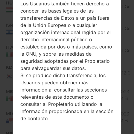
HUN
V40020b_00.kdz
Los Usuarios también tienen derecho a
5.0.x
1.1 GiB
Hungary
conocer las bases legales de las
Lollipop
transferencias de Datos a un país fuera
Android
ISR
de la Unión Europea o a cualquier
V40020b_00.kdz
5.0.x
1.1 GiB
Israel
organización internacional regida por el
Lollipop
derecho internacional público o
Android
establecida por dos o más países, como
ITA
V40020b_00.kdz
5.0.x
1.1 GiB
la ONU, y sobre las medidas de
Italy
Lollipop
seguridad adoptadas por el Propietario
Android
KDX
para salvaguardar sus datos.
V40020a_00.kdz
5.0.x
1.12 Gi
Republic of
Si se produce dicha transferencia, los
Korea
Lollipop
Usuarios pueden obtener más
Android
información al consultar las secciones
MEX
V40010f_00.kdz
1023.9
4.4.x
relevantes de este documento o
MiB
Mexico
KitKat
consultar al Propietario utilizando la
Android
información proporcionada en la sección
MIA
V40010f_00.kdz
1023.9
4.4.x
de contacto.
MiB
Panama
KitKat
Android
NEU