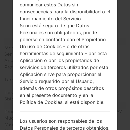
La especificación
comunicar estos Datos sin
consecuencias para la disponibilidad o el
LGV400(LGV400)
funcionamiento del Servicio.
akaLG G Pad 7.0
Si no está seguro de que Datos
Personales son obligatorios, puede
ponerse en contacto con el Propietario
Modelo y sus características
Un uso de Cookies – o de otras
Modelo
LGV400
herramientas de seguimiento – por esta
Serie
LG G Pad 7.0
Aplicación o por los propietarios de
Anunciado
Junio, 2014
Profundidad
10.1 milímetros (0.40
servicios de terceros utilizados por esta
pulgadas)
Aplicación sirve para proporcionar el
Tamaño (dimensiones)
113.8 x 189.3 milímetros
Servicio requerido por el Usuario,
(4.48 x 7.45 pulgadas)
además de otros propósitos descritos
Peso
293 gramos (10.34 onzas)
en el presente documento y en la
Sistema de operación
Android 4.4.x KitKat
Política de Cookies, si está disponible.
Hardware
Procesador
1200 MHz ARM Cortex-A7
Núcleos de UCP
cuatro núcleos
Los usuarios son responsables de los
Memoria RAM
1GB
Datos Personales de terceros obtenidos,