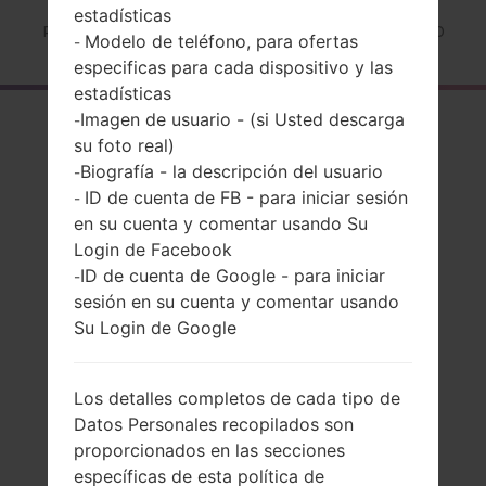
estadísticas
Página principal
→
Serie
→
LG G Pad 7.0
→
LGV400
Modelo de teléfono, para ofertas
-
especificas para cada dispositivo y las
estadísticas
Imagen de usuario - (si Usted descarga
El resumen
-
su foto real)
LGV400(LGV400)
Biografía - la descripción del usuario
-
ID de cuenta de FB - para iniciar sesión
akaLG G Pad 7.0
-
en su cuenta y comentar usando Su
Login de Facebook
ID de cuenta de Google - para iniciar
-
sesión en su cuenta y comentar usando
Su Login de Google
Comparar
Los detalles completos de cada tipo de
Datos Personales recopilados son
proporcionados en las secciones
específicas de esta política de