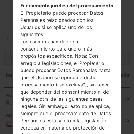
El Firmware
Fundamento jurídico del procesamiento
LGV400(LGV400)
El Propietario puede procesar Datos
Personales relacionados con los
akaLG G Pad 7.0
Usuarios si se aplica uno de los
siguientes:
Descripciones de regiones firmwares de LG Phone
Los usuarios han dado su
consentimiento para uno o más
propósitos específicos. Nota: Con
arreglo a legislaciones, el Propietario
puede procesar Datos Personales hasta
Región
Nombre de
OS
Talla
que el Usuario se oponga a dicho
archivo
procesamiento ("se excluya"), sin tener
Región
Nombre de
OS
Talla
que depender del consentimiento ni de
Android
AGR
V40020b_00.kdz
archivo
5.0.x
1.1 GiB
ninguna otra de las siguientes bases
Algeria
Lollipop
legales. Sin embargo, esto no se aplica,
siempre que el procesamiento de Datos
Android
ARE
V40020b_00.kdz
Personales está sujeto a la legislación
5.0.x
1.1 GiB
United Arab
Emirates
Lollipop
europea en materia de protección de