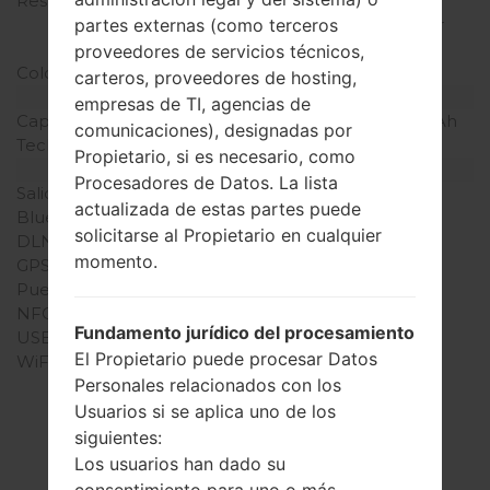
Resolución de Pantalla
240 x 320 píxeles (~143
densidad de píxeles por
partes externas (como terceros
pulgada)
proveedores de servicios técnicos,
Colores de pantalla
16M colores
carteros, proveedores de hosting,
Batería y Teclado
empresas de TI, agencias de
Capacidad de batería
Extraíble Li-Ion 1280 mAh
comunicaciones), designadas por
Teclado físico
-
Propietario, si es necesario, como
Interfaces
Procesadores de Datos. La lista
Salida de audio
3.5mm jack
actualizada de estas partes puede
Bluetooth
versión 2.1, A2DP, EDR
solicitarse al Propietario en cualquier
DLNA
No
momento.
GPS
A-GPS
Puerto infrarrojo
No
NFC
No
Fundamento jurídico del procesamiento
USB
microUSB 2.0
El Propietario puede procesar Datos
WiFi
Wi-Fi802.11b/g, hotspot
Personales relacionados con los
Usuarios si se aplica uno de los
siguientes:
Los usuarios han dado su
El Firmware