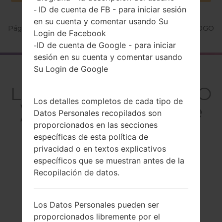
ID de cuenta de FB - para iniciar sesión
-
en su cuenta y comentar usando Su
Página principal
→
Serie
→
LG Optimus Me
→
LGP350GO
Login de Facebook
ID de cuenta de Google - para iniciar
-
sesión en su cuenta y comentar usando
Su Login de Google
El resumen
LGP350GO(LGP350GO
Los detalles completos de cada tipo de
) akaLG Optimus Me
Datos Personales recopilados son
proporcionados en las secciones
específicas de esta política de
privacidad o en textos explicativos
específicos que se muestran antes de la
Comparar
Recopilación de datos.
Los Datos Personales pueden ser
proporcionados libremente por el