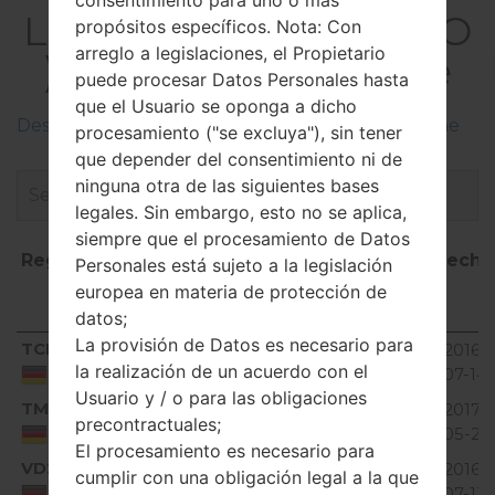
consentimiento para uno o más
LGP350GO(LGP350GO
propósitos específicos. Nota: Con
arreglo a legislaciones, el Propietario
) akaLG Optimus Me
puede procesar Datos Personales hasta
que el Usuario se oponga a dicho
Descripciones de regiones firmwares de LG Phone
procesamiento ("se excluya"), sin tener
que depender del consentimiento ni de
ninguna otra de las siguientes bases
legales. Sin embargo, esto no se aplica,
siempre que el procesamiento de Datos
Región
Nombre
OS
Talla
Fecha
Personales está sujeto a la legislación
de
europea en materia de protección de
archivo
datos;
Región
Nombre
OS
Talla
Fech
La provisión de Datos es necesario para
TCH
V10A_00.kdz
116.33
2016-
Unknown
de
la realización de un acuerdo con el
MiB
07-14
Germany
archivo
Usuario y / o para las obligaciones
TMD
V10I_00.kdz
121.07
2017-
Unknown
precontractuales;
MiB
05-25
Germany
El procesamiento es necesario para
VD2
V10G_00.kdz
130.44
2016-
cumplir con una obligación legal a la que
Unknown
MiB
07-13
Germany