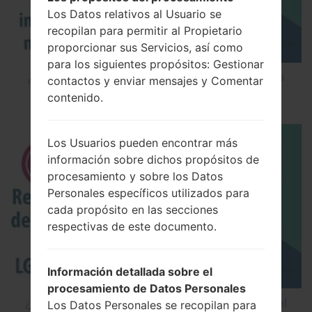
Los Datos relativos al Usuario se
recopilan para permitir al Propietario
proporcionar sus Servicios, así como
para los siguientes propósitos: Gestionar
¿Cómo instalar Firmware Oficial en el teléfono
contactos y enviar mensajes y Comentar
inteligente de LG mediante LG UP?
contenido.
Los Usuarios pueden encontrar más
información sobre dichos propósitos de
procesamiento y sobre los Datos
Personales específicos utilizados para
cada propósito en las secciones
respectivas de este documento.
Información detallada sobre el
procesamiento de Datos Personales
¿Cómo restablecer datos de fábrica a través del
Los Datos Personales se recopilan para