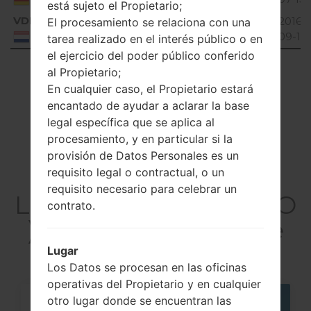
está sujeto el Propietario;
VDN
V10A_00.kdz
115.97
2016-
El procesamiento se relaciona con una
Unknown
MiB
09-15
Netherlands
tarea realizado en el interés público o en
el ejercicio del poder público conferido
Showing 1 to 4 of 4 entries
al Propietario;
En cualquier caso, el Propietario estará
Previous
1
Next
encantado de ayudar a aclarar la base
legal específica que se aplica al
procesamiento, y en particular si la
provisión de Datos Personales es un
Artículos
requisito legal o contractual, o un
requisito necesario para celebrar un
LGP350GO(LGP350GO
contrato.
) akaLG Optimus Me
Lugar
Los Datos se procesan en las oficinas
operativas del Propietario y en cualquier
otro lugar donde se encuentran las
06