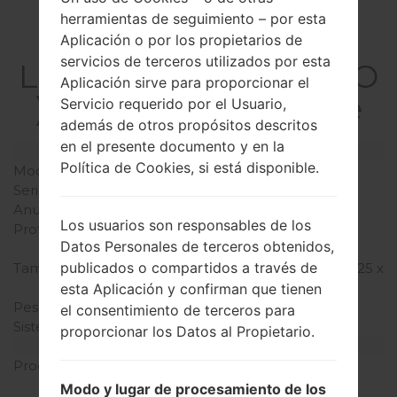
herramientas de seguimiento – por esta
La especificación
Aplicación o por los propietarios de
servicios de terceros utilizados por esta
LGP350GO(LGP350GO
Aplicación sirve para proporcionar el
) akaLG Optimus Me
Servicio requerido por el Usuario,
además de otros propósitos descritos
en el presente documento y en la
Modelo y sus características
Política de Cookies, si está disponible.
Modelo
LGP350GO
Serie
LG Optimus Me
Anunciado
Febrero, 2011
Los usuarios son responsables de los
Profundidad
12.2 milímetros (0.48
Datos Personales de terceros obtenidos,
pulgadas)
publicados o compartidos a través de
Tamaño (dimensiones)
108 x 57.5 milímetros (4.25 x
2.26 pulgadas)
esta Aplicación y confirman que tienen
Peso
110 gramos (3.88 onzas)
el consentimiento de terceros para
Sistema de operación
Android 2.2 (Froyo)
proporcionar los Datos al Propietario.
Hardware
Procesador
600 MHz ARM11
Qualcomm MSM7227
Modo y lugar de procesamiento de los