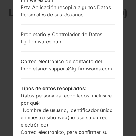
firmwares.com
Esta Aplicación recopila algunos Datos
LG P350GO (LGP350GO)
Personales de sus Usuarios.
DE LA SERIE LG
Propietario y Controlador de Datos
OPTIMUS ME
Lg-firmwares.com
Correo electrónico de contacto del
Propietario: support@lg-firmwares.com
2.8 pulgadas
600 MHz ARM11
Tipos de datos recopilados:
(~39.1% relación
Qualcomm
pantalla-cuerpo)
MSM7227
Datos personales recopilados, inclusive
Snapdragon S1
240 x 320 píxeles
por qué:
(~143 densidad de
140MB
-Nombre de usuario, identificador único
píxeles por
en nuestro sitio web(no use su correo
pulgada)
electrónico)
Correo electrónico, para confirmar su