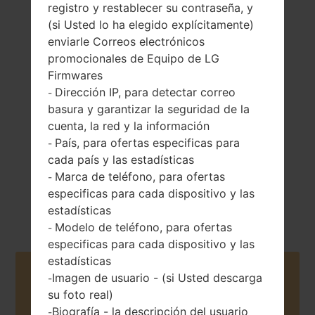
registro y restablecer su contraseña, y
(si Usted lo ha elegido explícitamente)
enviarle Correos electrónicos
promocionales de Equipo de LG
110 gramos (3.88
Firmwares
Extraíble Li-Ion
onzas)
1280 mAh
Dirección IP, para detectar correo
-
basura y garantizar la seguridad de la
cuenta, la red y la información
País, para ofertas especificas para
-
cada país y las estadísticas
Marca de teléfono, para ofertas
-
especificas para cada dispositivo y las
Febrero, 2011
Unknown
estadísticas
Modelo de teléfono, para ofertas
-
especificas para cada dispositivo y las
estadísticas
Buy accessories on Amazon
Imagen de usuario - (si Usted descarga
-
su foto real)
Biografía - la descripción del usuario
-