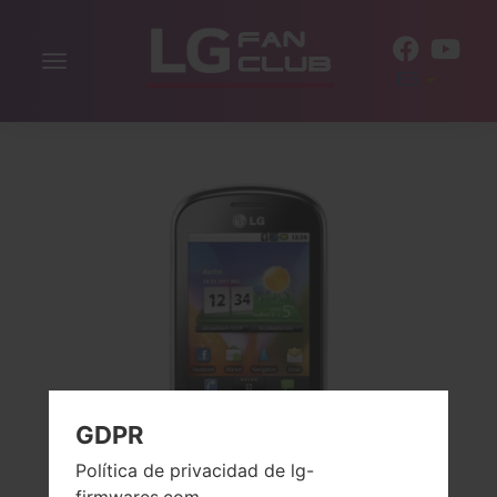
Alternar
ES
la
navegación
GDPR
Política de privacidad de lg-