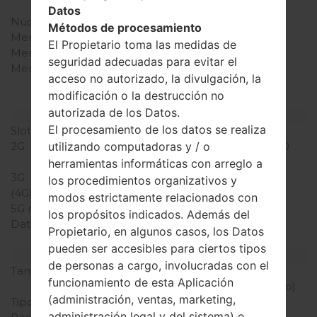
Snapdragon S1
Datos
Núcleos de UCP
-
Métodos de procesamiento
Memoria RAM
140MB
El Propietario toma las medidas de
Memoria interna
-
seguridad adecuadas para evitar el
Memoria externa
microSD, hasta 32 GB
acceso no autorizado, la divulgación, la
(ranura dedicada), 2 GB
modificación o la destrucción no
included
autorizada de los Datos.
Red y Datos
El procesamiento de los datos se realiza
Slot de tarjeta
1 Mini SIM
2G
GSM 850/900/1800/1900
utilizando computadoras y / o
MHz
herramientas informáticas con arreglo a
3G
HSDPA 900/2100 MHz
los procedimientos organizativos y
(4G) LTE
-
modos estrictamente relacionados con
5G network
-
los propósitos indicados. Además del
Datos
EDGE, GPRS, HSDPA,
Propietario, en algunos casos, los Datos
HSUPA
pueden ser accesibles para ciertos tipos
Pantalla
de personas a cargo, involucradas con el
Tamaño de la pantalla
2.8 pulgadas (~39.1%
funcionamiento de esta Aplicación
relación pantalla-cuerpo)
(administración, ventas, marketing,
Tipo de Pantalla
IPS LCD
administración legal y del sistema) o