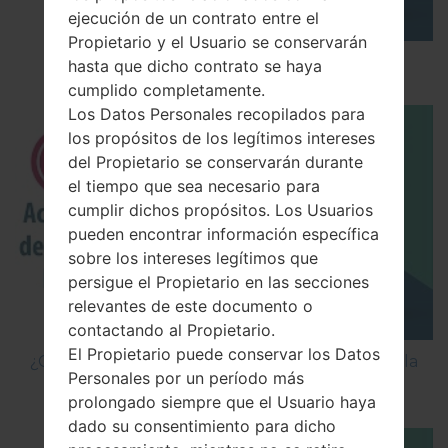
ejecución de un contrato entre el
Propietario y el Usuario se conservarán
Los 5 principales Códigos Secretos para LG!
hasta que dicho contrato se haya
cumplido completamente.
Los Datos Personales recopilados para
los propósitos de los legítimos intereses
del Propietario se conservarán durante
el tiempo que sea necesario para
cumplir dichos propósitos. Los Usuarios
pueden encontrar información específica
sobre los intereses legítimos que
persigue el Propietario en las secciones
relevantes de este documento o
contactando al Propietario.
El Propietario puede conservar los Datos
¿Cómo Activar las Opciones de Desarrollador y la
Personales por un período más
Depuración USB en LG?
prolongado siempre que el Usuario haya
dado su consentimiento para dicho