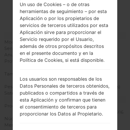
La especificación
Un uso de Cookies – o de otras
LGLS770(LGLS770)
herramientas de seguimiento – por esta
akaLG G Stylo
Aplicación o por los propietarios de
servicios de terceros utilizados por esta
Aplicación sirve para proporcionar el
Modelo y sus características
Servicio requerido por el Usuario,
Modelo
LGLS770
además de otros propósitos descritos
Serie
LG G Stylo
en el presente documento y en la
Anunciado
Mayo, 2015
Política de Cookies, si está disponible.
Profundidad
9.4 milímetros (0.37
pulgadas)
Tamaño (dimensiones)
154.4 x 79.3 milímetros
Los usuarios son responsables de los
(6.08 x 3.12 pulgadas)
Datos Personales de terceros obtenidos,
Peso
165.9 gramos (5.86 onzas)
publicados o compartidos a través de
Sistema de operación
Android 5.0 (Lollipop)
Hardware
esta Aplicación y confirman que tienen
Procesador
1.2 GHz Qualcomm
el consentimiento de terceros para
Snapdragon 410 MSM8916
proporcionar los Datos al Propietario.
Núcleos de UCP
cuatro núcleos
Memoria RAM
1GB