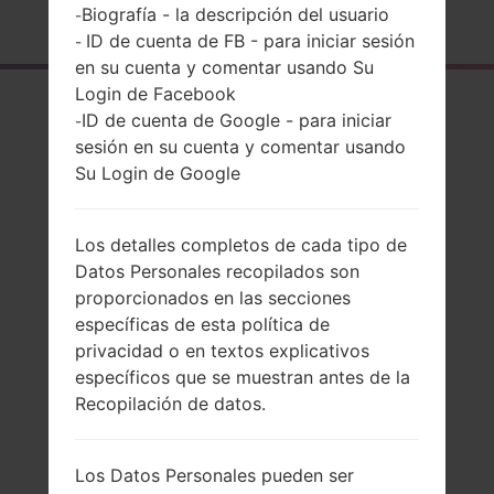
Página principal
→
Serie
→
LG G Stylo
→
LGLS770
Biografía - la descripción del usuario
-
ID de cuenta de FB - para iniciar sesión
-
en su cuenta y comentar usando Su
Login de Facebook
El resumen
ID de cuenta de Google - para iniciar
-
LGLS770(LGLS770)
sesión en su cuenta y comentar usando
Su Login de Google
akaLG G Stylo
Los detalles completos de cada tipo de
Datos Personales recopilados son
proporcionados en las secciones
Comparar
específicas de esta política de
privacidad o en textos explicativos
específicos que se muestran antes de la
Recopilación de datos.
Los Datos Personales pueden ser