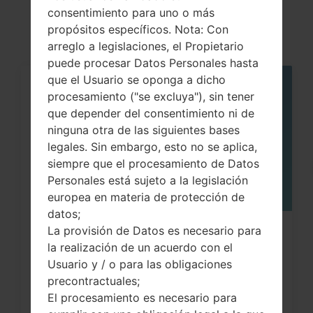
akaLG G Stylo
consentimiento para uno o más
propósitos específicos. Nota: Con
arreglo a legislaciones, el Propietario
puede procesar Datos Personales hasta
que el Usuario se oponga a dicho
05
procesamiento ("se excluya"), sin tener
MAY
que depender del consentimiento ni de
ninguna otra de las siguientes bases
legales. Sin embargo, esto no se aplica,
siempre que el procesamiento de Datos
Personales está sujeto a la legislación
europea en materia de protección de
datos;
La provisión de Datos es necesario para
Cómo hacer Reinicio Completo en
la realización de un acuerdo con el
LG G3, G4, G5 , G7...
Usuario y / o para las obligaciones
precontractuales;
El procesamiento es necesario para