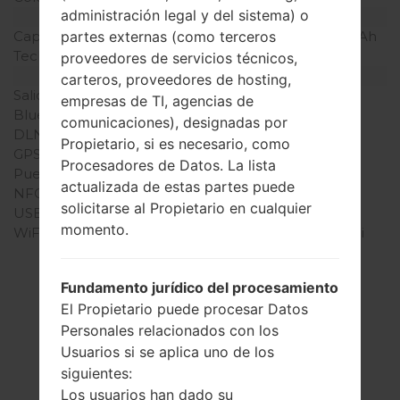
administración legal y del sistema) o
Batería y Teclado
Capacidad de batería
Extraíble Li-Ion 3000 mAh
partes externas (como terceros
Teclado físico
-
proveedores de servicios técnicos,
Interfaces
carteros, proveedores de hosting,
Salida de audio
3.5mm jack
empresas de TI, agencias de
Bluetooth
versión 4.1, A2DP
comunicaciones), designadas por
DLNA
No
Propietario, si es necesario, como
GPS
A-GPS
Procesadores de Datos. La lista
Puerto infrarrojo
No
actualizada de estas partes puede
NFC
Sí
solicitarse al Propietario en cualquier
USB
microUSB 2.0
momento.
WiFi
Wi-Fi 802.11 a/b/g/n, WiFi
Direct, hotspot
Fundamento jurídico del procesamiento
El Propietario puede procesar Datos
Personales relacionados con los
Artículos
Usuarios si se aplica uno de los
LGLS770(LGLS770)
siguientes:
Los usuarios han dado su