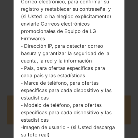
Correo electrónico, para confirmar su
registro y restablecer su contraseña, y
165.9 gramos (5.86
(si Usted lo ha elegido explícitamente)
Extraíble Li-Ion
onzas)
enviarle Correos electrónicos
3000 mAh
promocionales de Equipo de LG
Firmwares
Dirección IP, para detectar correo
-
basura y garantizar la seguridad de la
cuenta, la red y la información
País, para ofertas especificas para
-
Mayo, 2015
Unknown
cada país y las estadísticas
Marca de teléfono, para ofertas
-
especificas para cada dispositivo y las
estadísticas
Modelo de teléfono, para ofertas
Buy accessories on Amazon
-
especificas para cada dispositivo y las
estadísticas
Imagen de usuario - (si Usted descarga
-
su foto real)