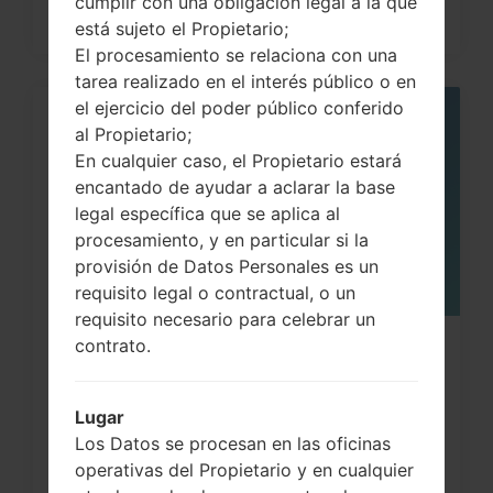
cumplir con una obligación legal a la que
está sujeto el Propietario;
El procesamiento se relaciona con una
tarea realizado en el interés público o en
el ejercicio del poder público conferido
05
al Propietario;
MAY
En cualquier caso, el Propietario estará
encantado de ayudar a aclarar la base
legal específica que se aplica al
procesamiento, y en particular si la
provisión de Datos Personales es un
requisito legal o contractual, o un
requisito necesario para celebrar un
contrato.
¿Cómo restablecer datos de fábrica
a través del menú...
Lugar
Los Datos se procesan en las oficinas
operativas del Propietario y en cualquier