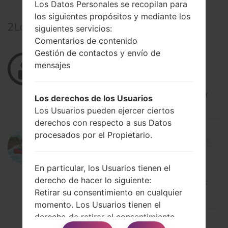
Los Datos Personales se recopilan para
los siguientes propósitos y mediante los
2
Los comentarios
siguientes servicios:
Comentarios de contenido
Gestión de contactos y envío de
06/03/2020 21:09:52
kerry
respuestas :
mensajes
Inicie la sesión
para responder
Hola a todos por favor me pueden colobor
Los derechos de los Usuarios
ar con el friware para LG LS770
Los Usuarios pueden ejercer ciertos
derechos con respecto a sus Datos
procesados por el Propietario.
01/13/2020 07:49:44
xvideosonepixel
respuesta
s :
Inicie la sesión
para responder
En particular, los Usuarios tienen el
derecho de hacer lo siguiente:
Alguien me puede pasar este room lo nec
Retirar su consentimiento en cualquier
esito por favor
momento. Los Usuarios tienen el
derecho de retirar el consentimiento