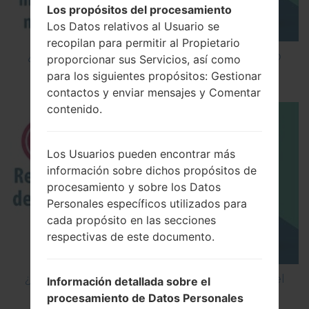
Los propósitos del procesamiento
Los Datos relativos al Usuario se
recopilan para permitir al Propietario
¿Cómo instalar Firmware Oficial en el teléfono
proporcionar sus Servicios, así como
inteligente de LG mediante LG UP?
para los siguientes propósitos: Gestionar
contactos y enviar mensajes y Comentar
contenido.
Los Usuarios pueden encontrar más
información sobre dichos propósitos de
procesamiento y sobre los Datos
Personales específicos utilizados para
cada propósito en las secciones
respectivas de este documento.
¿Cómo restablecer datos de fábrica a través del
Información detallada sobre el
menú en LG G5 H850?
procesamiento de Datos Personales