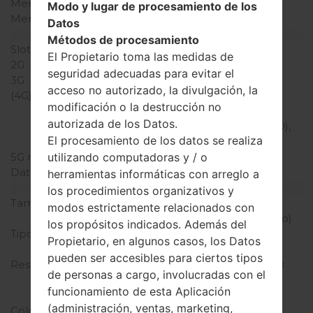
Memoria interna
8GB
Modo y lugar de procesamiento de los
Memoria externa
MicroSD, hasta 32 GB
Datos
Red y Datos
Métodos de procesamiento
Slot de tarjeta
1 Mini-SIM
El Propietario toma las medidas de
2G
-
seguridad adecuadas para evitar el
3G
-
acceso no autorizado, la divulgación, la
(4G) LTE
LTE band 2(1900),
modificación o la destrucción no
4(1700/2100), 5(850),
autorizada de los Datos.
12(700), 25(1900), 26(850),
El procesamiento de los datos se realiza
41(2500)
5G network
-
utilizando computadoras y / o
Datos
GPRS/EDGE
herramientas informáticas con arreglo a
Pantalla
los procedimientos organizativos y
Tamaño de la pantalla
5.7 pulgadas (~73.2%
modos estrictamente relacionados con
relación pantalla-cuerpo)
los propósitos indicados. Además del
Tipo de Pantalla
IPS LCD pantalla tactil
Propietario, en algunos casos, los Datos
capacitiva
pueden ser accesibles para ciertos tipos
Resolución de Pantalla
720 x 1280 píxeles (~258
de personas a cargo, involucradas con el
densidad de píxeles por
funcionamiento de esta Aplicación
pulgada)
(administración, ventas, marketing,
Colores de pantalla
16M colores