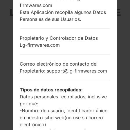
firmwares.com
LG LS770 (LGLS770) DE
Esta Aplicación recopila algunos Datos
Personales de sus Usuarios.
LA SERIE LG G STYLO
Propietario y Controlador de Datos
Lg-firmwares.com
Correo electrónico de contacto del
5.7 pulgadas
1.2 GHz Qualcomm
Propietario: support@lg-firmwares.com
(~73.2% relación
Snapdragon 410
pantalla-cuerpo)
MSM8916
720 x 1280 píxeles
1GB
Tipos de datos recopilados:
(~258 densidad de
píxeles por
Datos personales recopilados, inclusive
pulgada)
por qué:
-Nombre de usuario, identificador único
en nuestro sitio web(no use su correo
electrónico)