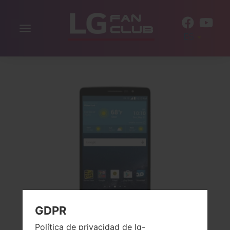
Alternar
ES
la
navegación
GDPR
Política de privacidad de lg-