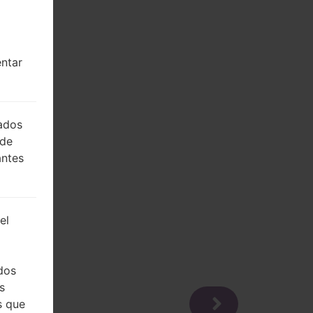
entar
lados
 de
antes
el
dos
s
s que