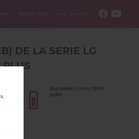
ES
tos
Verificar IMEI
Iniciar la sesión
B) DE LA SERIE LG
3 PLUS
s (4.52
Extraíble Li-Ion 1900
mAh
s.