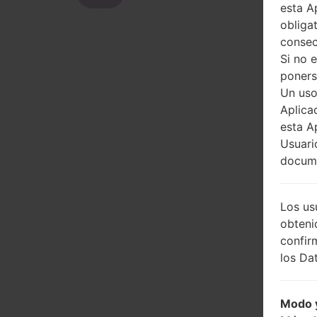
esta A
obliga
consec
Si no 
poners
Un uso
Aplica
esta A
Usuari
docume
Los us
obteni
confir
los Dat
Modo y