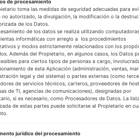
os de procesamiento
pietario toma las medidas de seguridad adecuadas para evit
 no autorizado, la divulgación, la modificación o la destru
orizada de los Datos.
cesamiento de los datos se realiza utilizando computadoras
n LGX220MB(LMX220MB) ak
ientas informáticas con arreglo a los procedimientos
zativos y modos estrictamente relacionados con los propó
dos. Además del Propietario, en algunos casos, los Datos 
Modelo y sus características
cesibles para ciertos tipos de personas a cargo, involucrad
LGX220MB
cionamiento de esta Aplicación (administración, ventas, mar
LG Aristo 3 Plus
Junio, 2016
stración legal y del sistema) o partes externas (como terc
8.9 milímetros (0.35 pulgadas
dores de servicios técnicos, carteros, proveedores de host
145 x 71.6 milímetros (5.71 x 2
as de TI, agencias de comunicaciones), designadas por
128 gramos (4.52 onzas)
tario, si es necesario, como Procesadores de Datos. La list
Android 8.x Oreo Mirror Relea
izada de estas partes puede solicitarse al Propietario en cu
Hardware
to.
1.3GHz Cortex-A7 Mediatek 
cuatro núcleos
1GB
ento jurídico del procesamiento
8GB