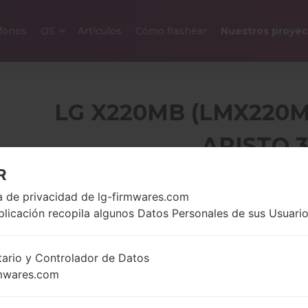
efonos
OS
Artículos
Cómo flashear
Nuestros proyec
LG X220MB (LMX220M
ARISTO 
R
5.0 pulgadas (~66.4%
ca de privacidad de lg-firmwares.com
128 gramo
relación pantalla-
onzas)
plicación recopila algunos Datos Personales de sus Usuario
cuerpo)
480 x 854 píxeles (~196
densidad de píxeles por
tario y Controlador de Datos
pulgada)
mwares.com