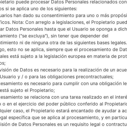
pietario puede procesar Datos Personales relacionados con
microSD, hasta 32 GB (ranura
s si se aplica uno de los siguientes:
Red y Datos
uarios han dado su consentimiento para uno o más propósi
1 Micro-SIM
ficos. Nota: Con arreglo a legislaciones, el Propietario pue
GSM 850/900/1800/1900 MH
ar Datos Personales hasta que el Usuario se oponga a dic
HSDPA 850/900/1900/2100 
amiento ("se excluya"), sin tener que depender del
LTE band 1(2100), 3(1800), 7(2
-
timiento ni de ninguna otra de las siguientes bases legales.
GPRS/EDGE
o, esto no se aplica, siempre que el procesamiento de Da
Pantalla
ales está sujeto a la legislación europea en materia de pro
5.0 pulgadas (~66.4% relació
os;
IPS LCD pantalla tactil capaci
visión de Datos es necesario para la realización de un acu
480 x 854 píxeles (~196 dens
 Usuario y / o para las obligaciones precontractuales;
16M colores
cesamiento es necesario para cumplir con una obligación le
Batería y Teclado
está sujeto el Propietario;
Extraíble Li-Ion 1900 mAh
cesamiento se relaciona con una tarea realizado en el inter
-
 o en el ejercicio del poder público conferido al Propietari
Interfaces
lquier caso, el Propietario estará encantado de ayudar a acl
3.5mm jack
versión 4.0, A2DP, LE
egal específica que se aplica al procesamiento, y en particul
No
visión de Datos Personales es un requisito legal o contractu