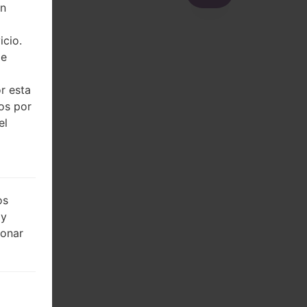
on
icio.
de
r esta
dos por
el
os
 y
ionar