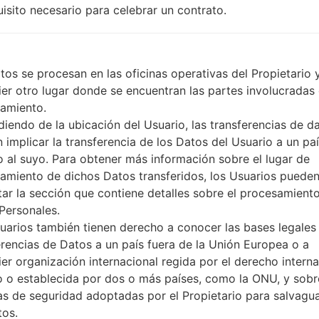
A-GPS
uisito necesario para celebrar un contrato.
No
No
microUSB 2.0
Wi-Fi802.11b/g/n, Wi-Fi Direct
tos se procesan en las oficinas operativas del Propietario 
ier otro lugar donde se encuentran las partes involucradas 
amiento.
iendo de la ubicación del Usuario, las transferencias de d
GX220MB(LMX220MB) akaLG
 implicar la transferencia de los Datos del Usuario a un pa
to al suyo. Para obtener más información sobre el lugar de
amiento de dichos Datos transferidos, los Usuarios puede
G Phone
tar la sección que contiene detalles sobre el procesamient
Personales.
uarios también tienen derecho a conocer las bases legales 
erencias de Datos a un país fuera de la Unión Europea o a
ier organización internacional regida por el derecho interna
OS
o o establecida por dos o más países, como la ONU, y sobr
OS
US_OP_0524.kdz
Android 8.x Oreo Mirror Release 1
s de seguridad adoptadas por el Propietario para salvagu
tos.