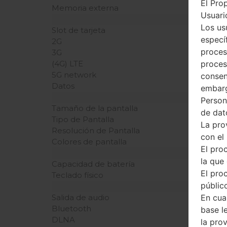
El Pro
Memoria externa
Usuario
Los us
Slot de tarjeta
especí
2G
proces
3G
proces
(4G) LTE
5G network
consen
Datos
embarg
Person
Tamaño de la pantalla
de dat
Tipo de Pantalla
La pro
Resolución de Pantalla
con el
Colores de pantalla
El pro
la que 
Capacidad de batería
El pro
Teclado físico
público
En cua
Salida de audio
Bluetooth
base l
DLNA
la pro