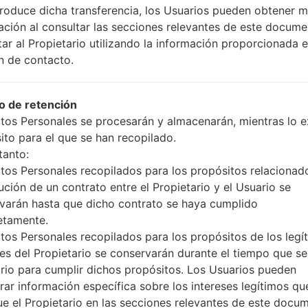
produce dicha transferencia, los Usuarios pueden obtener 
US_OP_0725.kdz
Android 8.x Oreo Mirror Release 1
ación al consultar las secciones relevantes de este docume
tar al Propietario utilizando la información proporcionada e
S_OP_1022.kdz
Android 9 Pie
n de contacto.
US_OP_1204.kdz
Android 9 Pie
 de retención
tos Personales se procesarán y almacenarán, mientras lo ex
US_OP_0206.kdz
Android 9 Pie
ito para el que se han recopilado.
tanto:
US_OP_0323.kdz
Android 9 Pie
tos Personales recopilados para los propósitos relacionad
ución de un contrato entre el Propietario y el Usuario se
US_OP_0526.kdz
Android 9 Pie
varán hasta que dicho contrato se haya cumplido
etamente.
US_OP_0820.kdz
Android 9 Pie
tos Personales recopilados para los propósitos de los legí
ses del Propietario se conservarán durante el tiempo que s
rio para cumplir dichos propósitos. Los Usuarios pueden
US_OP_1007.kdz
Android 9 Pie
rar información específica sobre los intereses legítimos qu
ue el Propietario en las secciones relevantes de este docu