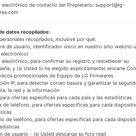
1.3GHz Cortex-A7
 electrónico de contacto del Propietario: support@lg-
Android 9 
Mediatek MT6582
res.com
1GB
de datos recopilados:
personales recopilados, inclusive por qué:
e de usuario, identificador único en nuestro sitio web(no 
Buy accessories on
 electrónico)
 electrónico, para confirmar su registro y restablecer su
seña, y (si Usted lo ha elegido explícitamente) enviarle Cor
Página principal
→
Serie
→
LG Aristo 3 Plus
→
LGX220MB
ónicos promocionales de Equipo de LG Firmwares
ción IP, para detectar correo basura y garantizar la seguri
ta, la red y la información
 para ofertas especificas para cada país y las estadísticas
 de teléfono, para ofertas especificas para cada dispositiv
X220MB(LMX220MB) akaLG
sticas
o de teléfono, para ofertas especificas para cada disposit
adísticas
 de usuario - (si Usted descarga su foto real)