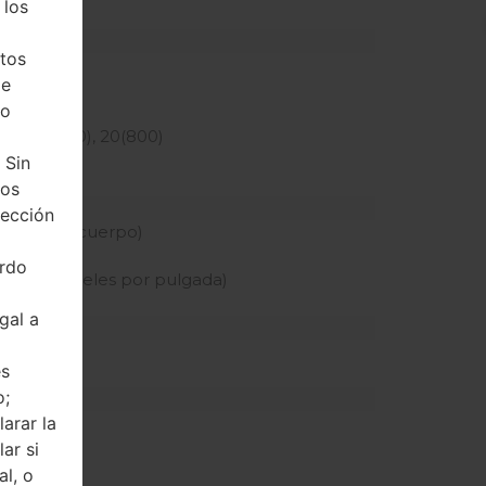
 los
 dedicada)
tos
de
z
ho
MHz
600), 8(900), 20(800)
 Sin
tos
tección
n pantalla-cuerpo)
tiva
erdo
idad de píxeles por pulgada)
gal a
és
o;
arar la
ar si
al, o