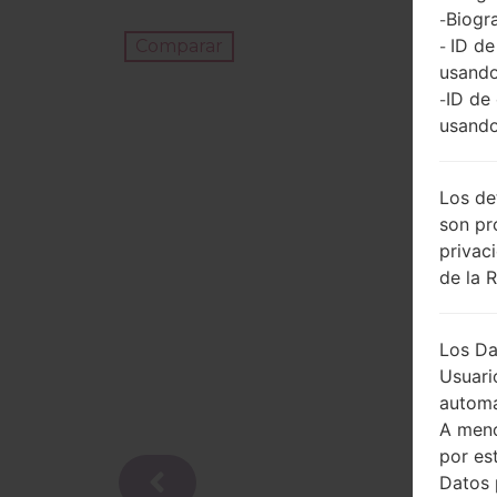
Biogra
-
ID de
Comparar
-
usando
ID de
-
usando
Los de
son pr
privac
de la 
Los Da
Usuari
automá
A meno
por es
Datos 