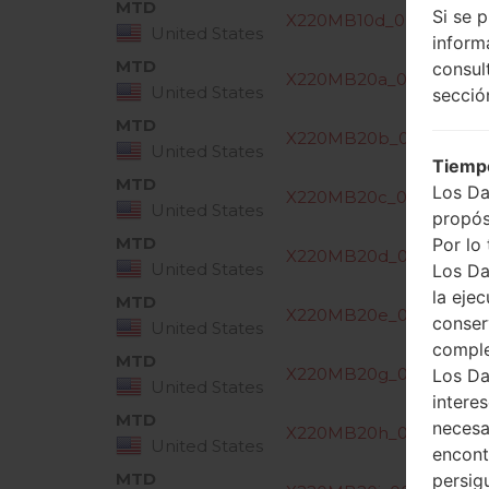
MTD
Si se 
X220MB10d_00_MPCS_
United States
inform
MTD
consul
X220MB20a_00_MPCS_U
United States
secció
MTD
X220MB20b_00_MPCS_
United States
Tiempo
MTD
Los Da
X220MB20c_00_MPCS_
United States
propós
MTD
Por lo 
X220MB20d_00_MPCS_
United States
Los Da
la ejec
MTD
X220MB20e_00_MPCS_
conser
United States
compl
MTD
X220MB20g_00_MPCS_
Los Da
United States
intere
MTD
necesa
X220MB20h_00_MPCS_
United States
encont
MTD
persig