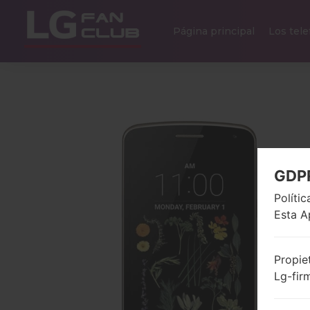
Página principal
Los tel
GDP
Políti
Esta A
Propie
Lg-fir