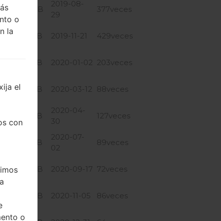
2019-08-
más
2.09 GiB
377veces
29
nto o
n la
2.32 GiB
2019-11-21
429veces
2.32 GiB
2020-01-02
203veces
ija el
2.32 GiB
2020-03-12
88veces
2020-04-
2.32 GiB
127veces
30
os con
2020-07-
2.32 GiB
89veces
02
2.34 GiB
2020-09-17
72veces
timos
ea
2.34 GiB
2020-11-05
86veces
e
mento o