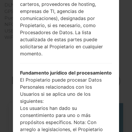
carteros, proveedores de hosting,
DLNA
No
empresas de TI, agencias de
GPS
-
Puerto infrarrojo
No
comunicaciones), designadas por
NFC
No
Propietario, si es necesario, como
USB
-
Procesadores de Datos. La lista
WiFi
-
actualizada de estas partes puede
solicitarse al Propietario en cualquier
momento.
Artículos
Fundamento jurídico del procesamiento
LGKP202i(LGKP202i)
El Propietario puede procesar Datos
Personales relacionados con los
Usuarios si se aplica uno de los
siguientes:
Los usuarios han dado su
13
consentimiento para uno o más
JUN
propósitos específicos. Nota: Con
arreglo a legislaciones, el Propietario