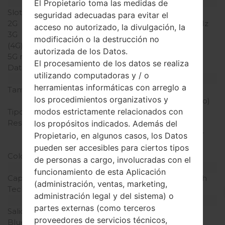
Red y Datos
El Propietario toma las medidas de
Slot de tarjeta
1 Mini-SIM
seguridad adecuadas para evitar el
2G
GSM 900/1800/1900 MHz
acceso no autorizado, la divulgación, la
3G
-
modificación o la destrucción no
(4G) LTE
-
autorizada de los Datos.
5G network
-
El procesamiento de los datos se realiza
Datos
GPRS
utilizando computadoras y / o
Pantalla
herramientas informáticas con arreglo a
Tamaño de la pantalla
1.8 pulgadas (~26.0%
los procedimientos organizativos y
relación pantalla-cuerpo)
modos estrictamente relacionados con
Tipo de Pantalla
STN LCD
Resolución de Pantalla
128 x 160 píxeles (~114
los propósitos indicados. Además del
densidad de píxeles por
Propietario, en algunos casos, los Datos
pulgada)
pueden ser accesibles para ciertos tipos
Colores de pantalla
65K colores
de personas a cargo, involucradas con el
Batería y Teclado
funcionamiento de esta Aplicación
Capacidad de batería
Extraíble Li-Ion 830 mAh
(administración, ventas, marketing,
Teclado físico
Sí
administración legal y del sistema) o
Interfaces
partes externas (como terceros
Salida de audio
2.5mm jack
proveedores de servicios técnicos,
Bluetooth
-