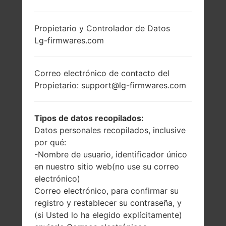
LG KP202I (LGKP202I)
Propietario y Controlador de Datos
Lg-firmwares.com
DE LA SERIE LG
OTHERS
Correo electrónico de contacto del
Propietario: support@lg-firmwares.com
Tipos de datos recopilados:
Datos personales recopilados, inclusive
1.8 pulgadas
-
por qué:
(~26.0% relación
-
-Nombre de usuario, identificador único
pantalla-cuerpo)
en nuestro sitio web(no use su correo
128 x 160 píxeles
electrónico)
(~114 densidad de
píxeles por
Correo electrónico, para confirmar su
pulgada)
registro y restablecer su contraseña, y
(si Usted lo ha elegido explícitamente)