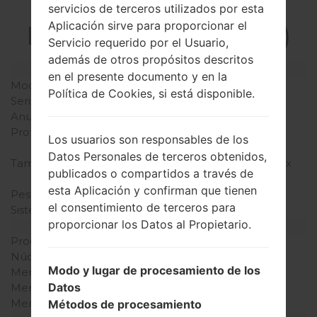
La especificación
servicios de terceros utilizados por esta
Aplicación sirve para proporcionar el
LGKP202i(LGKP202i)
Servicio requerido por el Usuario,
además de otros propósitos descritos
Modelo y sus características
en el presente documento y en la
Modelo
LGKP202i
Política de Cookies, si está disponible.
Serie
LG Others
Anunciado
Mayo, 2007
Profundidad
19.8 milímetros (0.78
Los usuarios son responsables de los
pulgadas)
Datos Personales de terceros obtenidos,
Tamaño (dimensiones)
45 x 87 milímetros (1.77 x
publicados o compartidos a través de
3.43 pulgadas)
esta Aplicación y confirman que tienen
Peso
78 gramos (2.75 onzas)
el consentimiento de terceros para
Sistema de operación
No
proporcionar los Datos al Propietario.
Hardware
Procesador
-
Núcleos de UCP
-
Modo y lugar de procesamiento de los
Memoria RAM
-
Datos
Memoria interna
4MB
Memoria externa
-
Métodos de procesamiento