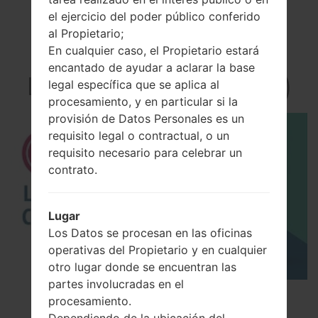
el ejercicio del poder público conferido
al Propietario;
En cualquier caso, el Propietario estará
El vídeo
encantado de ayudar a aclarar la base
LGKP202i(LGKP202i)
legal específica que se aplica al
procesamiento, y en particular si la
provisión de Datos Personales es un
requisito legal o contractual, o un
requisito necesario para celebrar un
contrato.
Lugar
Los Datos se procesan en las oficinas
operativas del Propietario y en cualquier
otro lugar donde se encuentran las
partes involucradas en el
Los 5 principales Códigos Secretos para LG!
procesamiento.
Dependiendo de la ubicación del