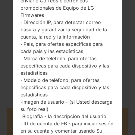
enviarle Correos electrónicos
promocionales de Equipo de LG
Firmwares
Dirección IP, para detectar correo
-
basura y garantizar la seguridad de la
78 gramos (2.75
Extraíble Li-Ion
onzas)
cuenta, la red y la información
830 mAh
País, para ofertas especificas para
-
cada país y las estadísticas
Marca de teléfono, para ofertas
-
especificas para cada dispositivo y las
estadísticas
Modelo de teléfono, para ofertas
-
Mayo, 2007
Unknown
especificas para cada dispositivo y las
estadísticas
Imagen de usuario - (si Usted descarga
-
su foto real)
Biografía - la descripción del usuario
-
Buy accessories on Amazon
ID de cuenta de FB - para iniciar sesión
-
en su cuenta y comentar usando Su