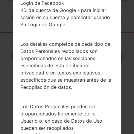
Login de Facebook
ID de cuenta de Google - para iniciar
-
sesión en su cuenta y comentar usando
Página principal
→
Serie
→
LG Others
→
LGKP202i
Su Login de Google
El resumen
Los detalles completos de cada tipo de
Datos Personales recopilados son
LGKP202i(LGKP202i)
proporcionados en las secciones
específicas de esta política de
privacidad o en textos explicativos
específicos que se muestran antes de la
Recopilación de datos.
Comparar
Los Datos Personales pueden ser
proporcionados libremente por el
Usuario o, en caso de Datos de Uso,
pueden ser recopilados