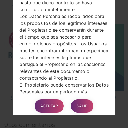
hasta que dicho contrato se haya
¿Cómo instalar Firmware Oficial en el teléfono
cumplido completamente.
inteligente de LG mediante LG UP?
Los Datos Personales recopilados para
los propósitos de los legítimos intereses
del Propietario se conservarán durante
el tiempo que sea necesario para
cumplir dichos propósitos. Los Usuarios
pueden encontrar información específica
sobre los intereses legítimos que
persigue el Propietario en las secciones
relevantes de este documento o
contactando al Propietario.
El Propietario puede conservar los Datos
Personales por un período más
¿Cómo restablecer datos de fábrica a través del
prolongado siempre que el Usuario haya
menú en LG Cookie KP501?
dado su consentimiento para dicho
ACEPTAR
SALIR
procesamiento, mientras no se retire
dicho consentimiento. Además, el
0
Los comentarios
Propietario puede estar obligado a