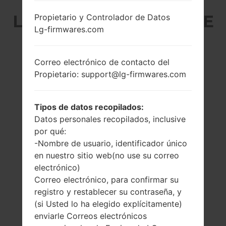
LG KG920 (LGKG920) DE
Propietario y Controlador de Datos
Lg-firmwares.com
LA SERIE LG OTHERS
Correo electrónico de contacto del
Propietario: support@lg-firmwares.com
Tipos de datos recopilados:
2.0 pulgadas
-
Datos personales recopilados, inclusive
240 x 320 píxeles
-
por qué:
(~200 densidad de
-Nombre de usuario, identificador único
píxeles por
en nuestro sitio web(no use su correo
pulgada)
electrónico)
Correo electrónico, para confirmar su
registro y restablecer su contraseña, y
(si Usted lo ha elegido explícitamente)
enviarle Correos electrónicos