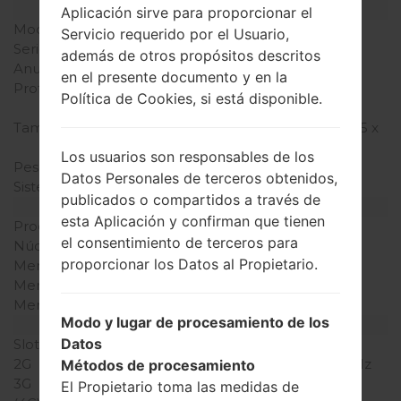
Modelo y sus características
Aplicación sirve para proporcionar el
Modelo
LGKG920
Servicio requerido por el Usuario,
Serie
LG Others
además de otros propósitos descritos
Anunciado
2006
en el presente documento y en la
Profundidad
18 milímetros (0.79
Política de Cookies, si está disponible.
pulgadas)
Tamaño (dimensiones)
108 x 50 milímetros (4.25 x
1.96 pulgadas)
Los usuarios son responsables de los
Peso
138 gramos (4.86 onzas)
Datos Personales de terceros obtenidos,
Sistema de operación
-
publicados o compartidos a través de
Hardware
esta Aplicación y confirman que tienen
Procesador
-
el consentimiento de terceros para
Núcleos de UCP
-
proporcionar los Datos al Propietario.
Memoria RAM
-
Memoria interna
8MB
Memoria externa
MiniSD
Modo y lugar de procesamiento de los
Red y Datos
Datos
Slot de tarjeta
1 Mini-SIM
2G
GSM 900/1800/1900 MHz
Métodos de procesamiento
3G
-
El Propietario toma las medidas de