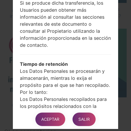
Si se produce dicha transferencia, los
¿Cómo instalar Firmware Oficial en el teléfono
Usuarios pueden obtener más
inteligente de LG mediante LG Flash Tool 2014?
información al consultar las secciones
relevantes de este documento o
consultar al Propietario utilizando la
información proporcionada en la sección
de contacto.
Tiempo de retención
Los Datos Personales se procesarán y
almacenarán, mientras lo exija el
propósito para el que se han recopilado.
Por lo tanto:
Los Datos Personales recopilados para
¿Cómo instalar Firmware Oficial en el teléfono
los propósitos relacionados con la
inteligente de LG mediante LG UP?
ejecución de un contrato entre el
ACEPTAR
SALIR
Propietario y el Usuario se conservarán
hasta que dicho contrato se haya