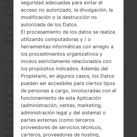
(4G) LTE
-
seguridad adecuadas para evitar el
5G network
-
acceso no autorizado, la divulgación, la
Datos
GPRS
modificación o la destrucción no
Pantalla
autorizada de los Datos.
Tamaño de la pantalla
2.0 pulgadas
El procesamiento de los datos se realiza
Tipo de Pantalla
TFT
utilizando computadoras y / o
Resolución de Pantalla
240 x 320 píxeles (~200
herramientas informáticas con arreglo a
densidad de píxeles por
los procedimientos organizativos y
pulgada)
modos estrictamente relacionados con
Colores de pantalla
256K colores
Batería y Teclado
los propósitos indicados. Además del
Capacidad de batería
Extraíble Li-Ion 820 mAh
Propietario, en algunos casos, los Datos
Teclado físico
Sí
pueden ser accesibles para ciertos tipos
Interfaces
de personas a cargo, involucradas con el
Salida de audio
-
funcionamiento de esta Aplicación
Bluetooth
versión 1.2
(administración, ventas, marketing,
DLNA
No
administración legal y del sistema) o
GPS
-
partes externas (como terceros
Puerto infrarrojo
No
proveedores de servicios técnicos,
NFC
No
carteros, proveedores de hosting,
USB
USB 1.1