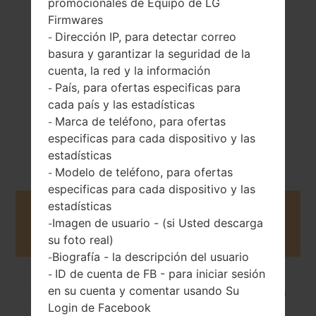
promocionales de Equipo de LG
138 gramos (4.86
Extraíble Li-Ion
Firmwares
onzas)
820 mAh
Dirección IP, para detectar correo
-
basura y garantizar la seguridad de la
cuenta, la red y la información
País, para ofertas especificas para
-
cada país y las estadísticas
Marca de teléfono, para ofertas
-
2006
especificas para cada dispositivo y las
Unknown
estadísticas
Modelo de teléfono, para ofertas
-
especificas para cada dispositivo y las
estadísticas
Buy accessories on Amazon
Imagen de usuario - (si Usted descarga
-
su foto real)
Biografía - la descripción del usuario
-
ID de cuenta de FB - para iniciar sesión
-
en su cuenta y comentar usando Su
Página principal
→
Serie
→
LG Others
→
LGKG920
Login de Facebook