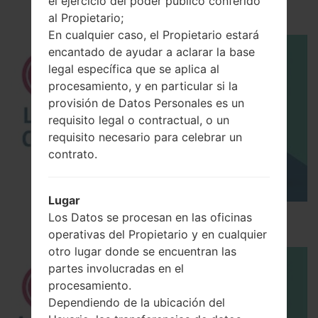
LGKG920(LGKG920)
el ejercicio del poder público conferido
al Propietario;
En cualquier caso, el Propietario estará
encantado de ayudar a aclarar la base
legal específica que se aplica al
procesamiento, y en particular si la
provisión de Datos Personales es un
requisito legal o contractual, o un
requisito necesario para celebrar un
contrato.
Lugar
Los 5 principales Códigos Secretos para LG!
Los Datos se procesan en las oficinas
operativas del Propietario y en cualquier
otro lugar donde se encuentran las
partes involucradas en el
procesamiento.
Dependiendo de la ubicación del