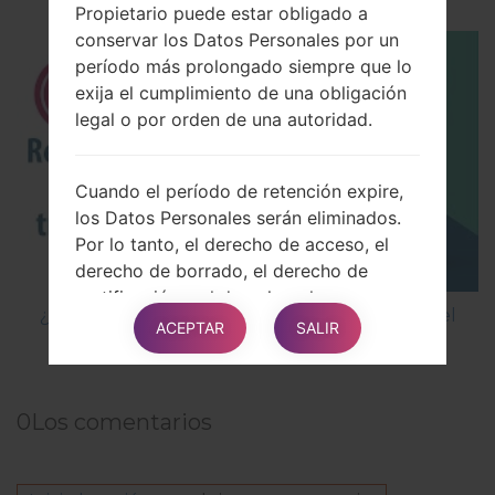
Propietario puede estar obligado a
conservar los Datos Personales por un
período más prolongado siempre que lo
exija el cumplimiento de una obligación
legal o por orden de una autoridad.
Cuando el período de retención expire,
los Datos Personales serán eliminados.
Por lo tanto, el derecho de acceso, el
derecho de borrado, el derecho de
rectificación y el derecho a la
¿Cómo restablecer datos de fábrica a través del
portabilidad de datos no se pueden
ACEPTAR
SALIR
menú en LG GD300S?
aplicar después de la expiración del
período de retención.
0
Los comentarios
Los propósitos del procesamiento
Los Datos relativos al Usuario se