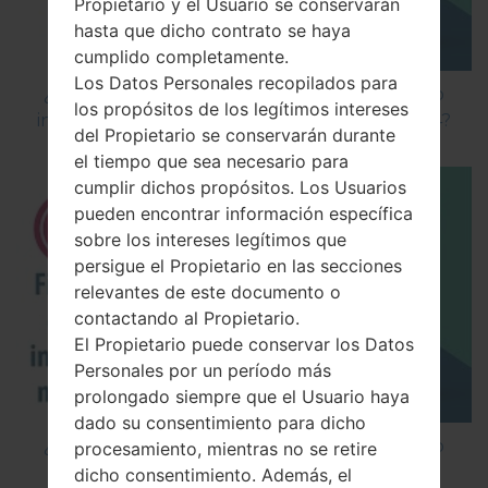
Propietario y el Usuario se conservarán
hasta que dicho contrato se haya
cumplido completamente.
Los Datos Personales recopilados para
¿Cómo instalar Firmware Oficial en el teléfono
los propósitos de los legítimos intereses
inteligente de LG mediante LG Flash Tool 2014?
del Propietario se conservarán durante
el tiempo que sea necesario para
cumplir dichos propósitos. Los Usuarios
pueden encontrar información específica
sobre los intereses legítimos que
persigue el Propietario en las secciones
relevantes de este documento o
contactando al Propietario.
El Propietario puede conservar los Datos
Personales por un período más
prolongado siempre que el Usuario haya
dado su consentimiento para dicho
¿Cómo instalar Firmware Oficial en el teléfono
procesamiento, mientras no se retire
inteligente de LG mediante LG UP?
dicho consentimiento. Además, el