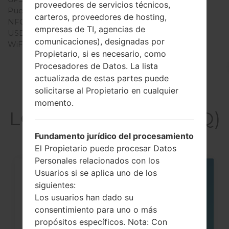
proveedores de servicios técnicos,
Puerto infrarrojo
No
carteros, proveedores de hosting,
NFC
No
empresas de TI, agencias de
USB
USB 2.0
comunicaciones), designadas por
WiFi
-
Propietario, si es necesario, como
Procesadores de Datos. La lista
actualizada de estas partes puede
solicitarse al Propietario en cualquier
Artículos
momento.
LGKF390Q(LGKF390Q)
Fundamento jurídico del procesamiento
El Propietario puede procesar Datos
Personales relacionados con los
Usuarios si se aplica uno de los
05
siguientes:
MAY
Los usuarios han dado su
consentimiento para uno o más
propósitos específicos. Nota: Con