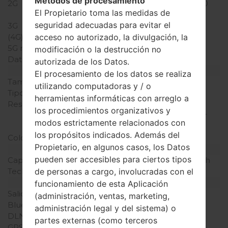
Métodos de procesamiento
2G
GSM 850/900/1800/1900
El Propietario toma las medidas de
MHz
seguridad adecuadas para evitar el
3G
-
(4G) LTE
-
acceso no autorizado, la divulgación, la
5G network
-
modificación o la destrucción no
Datos
GPRS/EDGE
autorizada de los Datos.
Pantalla
El procesamiento de los datos se realiza
Tamaño de la pantalla
2.0 pulgadas
utilizando computadoras y / o
Tipo de Pantalla
TFT
herramientas informáticas con arreglo a
Resolución de Pantalla
176 x 220 píxeles (~141
los procedimientos organizativos y
densidad de píxeles por
modos estrictamente relacionados con
pulgada)
los propósitos indicados. Además del
Colores de pantalla
256K colores
Propietario, en algunos casos, los Datos
Batería y Teclado
pueden ser accesibles para ciertos tipos
Capacidad de batería
Extraíble Li-Ion 900 mAh
Teclado físico
Sí
de personas a cargo, involucradas con el
Interfaces
funcionamiento de esta Aplicación
Salida de audio
-
(administración, ventas, marketing,
Bluetooth
versión 1.2
administración legal y del sistema) o
DLNA
No
partes externas (como terceros
GPS
-