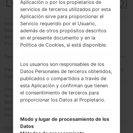
LGKF390Q(LGKF390Q)
Aplicación o por los propietarios de
servicios de terceros utilizados por esta
Aplicación sirve para proporcionar el
Modelo y sus características
Servicio requerido por el Usuario,
Modelo
LGKF390Q
Serie
LG Others
además de otros propósitos descritos
Anunciado
2008
en el presente documento y en la
Profundidad
17.4 milímetros (0.66
Política de Cookies, si está disponible.
pulgadas)
Tamaño (dimensiones)
99 x 48 milímetros (3.89 x
1.88 pulgadas)
Los usuarios son responsables de los
Peso
99.71 gramos (3.49 onzas)
Datos Personales de terceros obtenidos,
Sistema de operación
-
publicados o compartidos a través de
Hardware
esta Aplicación y confirman que tienen
Procesador
-
el consentimiento de terceros para
Núcleos de UCP
-
proporcionar los Datos al Propietario.
Memoria RAM
-
Memoria interna
90MB
Memoria externa
MicroSD, hasta 8 GB
Modo y lugar de procesamiento de los
Red y Datos
Datos
Slot de tarjeta
1 Mini-SIM