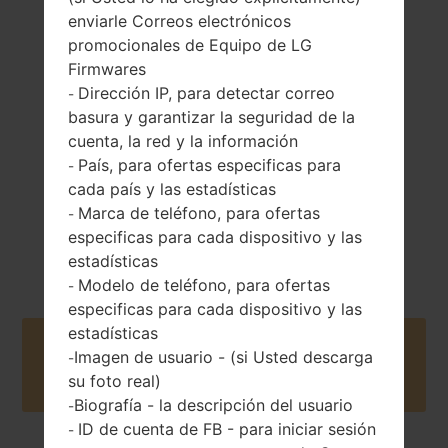
enviarle Correos electrónicos
promocionales de Equipo de LG
99.71 gramos
Extraíble Li-Ion
Firmwares
(3.49 onzas)
900 mAh
Dirección IP, para detectar correo
-
basura y garantizar la seguridad de la
cuenta, la red y la información
País, para ofertas especificas para
-
cada país y las estadísticas
Marca de teléfono, para ofertas
-
especificas para cada dispositivo y las
2008
Unknown
estadísticas
Modelo de teléfono, para ofertas
-
especificas para cada dispositivo y las
estadísticas
Buy accessories on Amazon
Imagen de usuario - (si Usted descarga
-
su foto real)
Biografía - la descripción del usuario
-
ID de cuenta de FB - para iniciar sesión
-