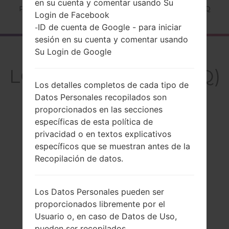
en su cuenta y comentar usando Su
Página principal
→
Serie
→
LG Others
→
LGKF390Q
Login de Facebook
ID de cuenta de Google - para iniciar
-
sesión en su cuenta y comentar usando
El resumen
Su Login de Google
LGKF390Q(LGKF390Q)
Los detalles completos de cada tipo de
Datos Personales recopilados son
proporcionados en las secciones
específicas de esta política de
Comparar
privacidad o en textos explicativos
específicos que se muestran antes de la
Recopilación de datos.
Los Datos Personales pueden ser
proporcionados libremente por el
Usuario o, en caso de Datos de Uso,
pueden ser recopilados