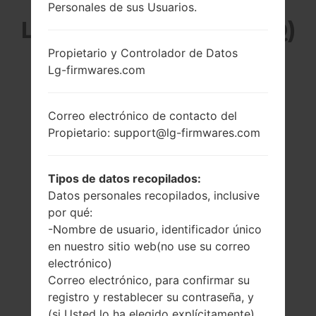
Personales de sus Usuarios.
LG KF390Q (LGKF390Q)
Propietario y Controlador de Datos
DE LA SERIE LG
Lg-firmwares.com
OTHERS
Correo electrónico de contacto del
Propietario: support@lg-firmwares.com
Tipos de datos recopilados:
2.0 pulgadas
-
Datos personales recopilados, inclusive
176 x 220 píxeles
-
por qué:
(~141 densidad de
-Nombre de usuario, identificador único
píxeles por
en nuestro sitio web(no use su correo
pulgada)
electrónico)
Correo electrónico, para confirmar su
registro y restablecer su contraseña, y
(si Usted lo ha elegido explícitamente)