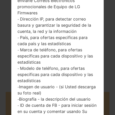
enviarle Correos electrónicos
promocionales de Equipo de LG
Firmwares
Dirección IP, para detectar correo
-
basura y garantizar la seguridad de la
110 gramos (3.88
Extraíble Li-Ion
onzas)
cuenta, la red y la información
900 mAh
País, para ofertas especificas para
-
cada país y las estadísticas
Marca de teléfono, para ofertas
-
especificas para cada dispositivo y las
estadísticas
Modelo de teléfono, para ofertas
-
Mayo, 2008
Unknown
especificas para cada dispositivo y las
estadísticas
Imagen de usuario - (si Usted descarga
-
su foto real)
Biografía - la descripción del usuario
-
Buy accessories on Amazon
ID de cuenta de FB - para iniciar sesión
-
en su cuenta y comentar usando Su