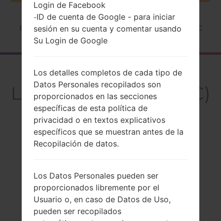
Login de Facebook
ID de cuenta de Google - para iniciar
-
sesión en su cuenta y comentar usando
Página principal
→
Serie
→
LG Others
→
LGKC550C
Su Login de Google
El resumen
Los detalles completos de cada tipo de
Datos Personales recopilados son
LGKC550C(LGKC550C)
proporcionados en las secciones
específicas de esta política de
privacidad o en textos explicativos
específicos que se muestran antes de la
Recopilación de datos.
Comparar
Los Datos Personales pueden ser
proporcionados libremente por el
Usuario o, en caso de Datos de Uso,
pueden ser recopilados