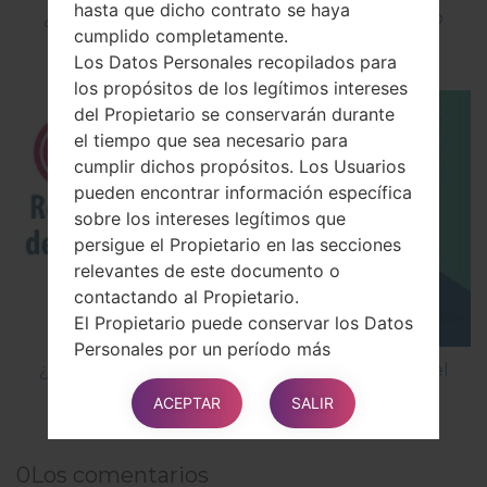
hasta que dicho contrato se haya
¿Cómo instalar Firmware Oficial en el teléfono
cumplido completamente.
inteligente de LG mediante LG UP?
Los Datos Personales recopilados para
los propósitos de los legítimos intereses
del Propietario se conservarán durante
el tiempo que sea necesario para
cumplir dichos propósitos. Los Usuarios
pueden encontrar información específica
sobre los intereses legítimos que
persigue el Propietario en las secciones
relevantes de este documento o
contactando al Propietario.
El Propietario puede conservar los Datos
Personales por un período más
¿Cómo restablecer datos de fábrica a través del
prolongado siempre que el Usuario haya
menú en LG GB160?
dado su consentimiento para dicho
ACEPTAR
SALIR
procesamiento, mientras no se retire
dicho consentimiento. Además, el
0
Los comentarios
Propietario puede estar obligado a