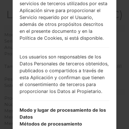
La especificación
servicios de terceros utilizados por esta
Aplicación sirve para proporcionar el
LGKC550C(LGKC550C)
Servicio requerido por el Usuario,
además de otros propósitos descritos
Modelo y sus características
en el presente documento y en la
Modelo
LGKC550C
Política de Cookies, si está disponible.
Serie
LG Others
Anunciado
Mayo, 2008
Profundidad
14.9 milímetros (0.59
Los usuarios son responsables de los
pulgadas)
Datos Personales de terceros obtenidos,
Tamaño (dimensiones)
96.9 x 51.4 milímetros (3.81
publicados o compartidos a través de
x 2.02 pulgadas)
esta Aplicación y confirman que tienen
Peso
110 gramos (3.88 onzas)
el consentimiento de terceros para
Sistema de operación
-
proporcionar los Datos al Propietario.
Hardware
Procesador
-
Núcleos de UCP
-
Modo y lugar de procesamiento de los
Memoria RAM
-
Datos
Memoria interna
12MB
Memoria externa
microSD, hasta 4 GB
Métodos de procesamiento