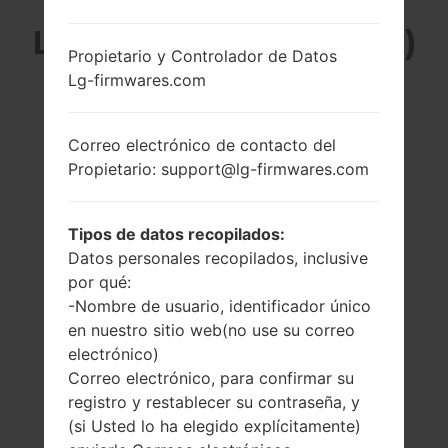
LG KC550C (LGKC550C)
Propietario y Controlador de Datos
Lg-firmwares.com
DE LA SERIE LG
OTHERS
Correo electrónico de contacto del
Propietario: support@lg-firmwares.com
Tipos de datos recopilados:
Datos personales recopilados, inclusive
2.4 pulgadas
-
por qué:
(~35.8% relación
-
-Nombre de usuario, identificador único
pantalla-cuerpo)
en nuestro sitio web(no use su correo
240 x 320 píxeles
electrónico)
(~167 densidad de
píxeles por
Correo electrónico, para confirmar su
pulgada)
registro y restablecer su contraseña, y
(si Usted lo ha elegido explícitamente)