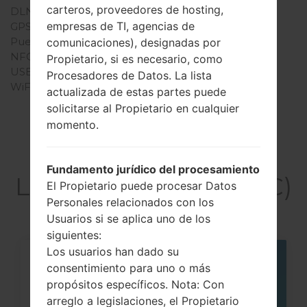
carteros, proveedores de hosting,
DLNA
No
empresas de TI, agencias de
GPS
-
Puerto infrarrojo
No
comunicaciones), designadas por
NFC
No
Propietario, si es necesario, como
USB
USB 2.0
Procesadores de Datos. La lista
WiFi
-
actualizada de estas partes puede
solicitarse al Propietario en cualquier
momento.
Artículos
Fundamento jurídico del procesamiento
LGKC550C(LGKC550C)
El Propietario puede procesar Datos
Personales relacionados con los
Usuarios si se aplica uno de los
siguientes:
Los usuarios han dado su
06
consentimiento para uno o más
MAY
propósitos específicos. Nota: Con
arreglo a legislaciones, el Propietario