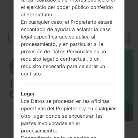
el ejercicio del poder público conferido
al Propietario;
En cualquier caso, el Propietario estará
El vídeo
encantado de ayudar a aclarar la base
LGKC550C(LGKC550C)
legal específica que se aplica al
procesamiento, y en particular si la
provisión de Datos Personales es un
requisito legal o contractual, o un
requisito necesario para celebrar un
contrato.
Lugar
Los Datos se procesan en las oficinas
operativas del Propietario y en cualquier
otro lugar donde se encuentran las
partes involucradas en el
Los 5 principales Códigos Secretos para LG!
procesamiento.
Dependiendo de la ubicación del