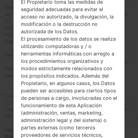
Red y Datos
El Propietario toma las medidas de
Slot de tarjeta
1 Mini-SIM
seguridad adecuadas para evitar el
2G
GSM 900/1800/1900 MHz
acceso no autorizado, la divulgación, la
3G
-
modificación o la destrucción no
(4G) LTE
-
autorizada de los Datos.
5G network
-
El procesamiento de los datos se realiza
Datos
GPRS,EDGE
utilizando computadoras y / o
Pantalla
herramientas informáticas con arreglo a
Tamaño de la pantalla
2.4 pulgadas (~35.8%
los procedimientos organizativos y
relación pantalla-cuerpo)
modos estrictamente relacionados con
Tipo de Pantalla
TFT
Resolución de Pantalla
240 x 320 píxeles (~167
los propósitos indicados. Además del
densidad de píxeles por
Propietario, en algunos casos, los Datos
pulgada)
pueden ser accesibles para ciertos tipos
Colores de pantalla
256K colores
de personas a cargo, involucradas con el
Batería y Teclado
funcionamiento de esta Aplicación
Capacidad de batería
Extraíble Li-Ion 900 mAh
(administración, ventas, marketing,
Teclado físico
Digital keypad
administración legal y del sistema) o
Interfaces
partes externas (como terceros
Salida de audio
-
proveedores de servicios técnicos,
Bluetooth
USB 2.0, A2DP