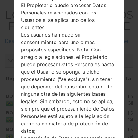
El Firmware
El Propietario puede procesar Datos
LGK430DSF(LGK430DS
Personales relacionados con los
Usuarios si se aplica uno de los
F) akaLG K10 Dual LTE
siguientes:
Los usuarios han dado su
Descripciones de regiones firmwares de LG Phone
consentimiento para uno o más
propósitos específicos. Nota: Con
arreglo a legislaciones, el Propietario
puede procesar Datos Personales hasta
que el Usuario se oponga a dicho
Región
Nombre de archivo
OS
Talla
procesamiento ("se excluya"), sin tener
que depender del consentimiento ni de
ninguna otra de las siguientes bases
Región
Nombre de archivo
OS
Tall
BOI
K430dsF10a_01_0509.kdz
1.48
Unknown
legales. Sin embargo, esto no se aplica,
GiB
Brazil
siempre que el procesamiento de Datos
BOI
K430dsF10a_03_0805.kdz
1.56
Personales está sujeto a la legislación
Unknown
GiB
Brazil
europea en materia de protección de
BOI
K430dsF10a_05_1214.kdz
1.52
datos;
Unknown
GiB
Brazil