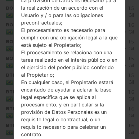
La provisión de Datos es necesario para
la realización de un acuerdo con el
BOI
K430dsF10a_06_0131.kdz
1.58
Unknown
Usuario y / o para las obligaciones
GiB
Brazil
precontractuales;
BOI
K430dsF10a_07_0314.kdz
Android 6.0.x
1.61
El procesamiento es necesario para
Marshmallow
GiB
Brazil
cumplir con una obligación legal a la que
BOI
K430dsF10a_08_1017.kdz
Android 6.0.x
1.57
está sujeto el Propietario;
Marshmallow
GiB
Brazil
El procesamiento se relaciona con una
BOI
K430dsF10a_09_0201.kdz
Android 6.0.x
1.57
tarea realizado en el interés público o en
Marshmallow
GiB
Brazil
el ejercicio del poder público conferido
al Propietario;
BTM
K430dsF10a_02_0427.kdz
1.59
Unknown
En cualquier caso, el Propietario estará
GiB
Brazil
encantado de ayudar a aclarar la base
BTM
K430dsF10a_03_0609.kdz
1.61
Unknown
legal específica que se aplica al
GiB
Brazil
procesamiento, y en particular si la
BTM
K430dsF10a_05_0805.kdz
1.64
provisión de Datos Personales es un
Unknown
GiB
Brazil
requisito legal o contractual, o un
BTM
K430dsF10a_06_1021.kdz
1.64
requisito necesario para celebrar un
Unknown
GiB
Brazil
contrato.