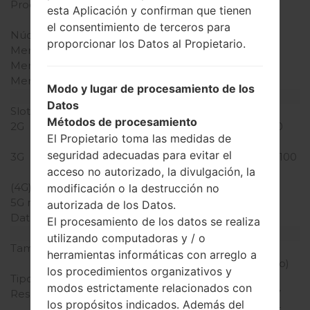
Procesador
1.14 GHz Cortex-A53
esta Aplicación y confirman que tienen
Mediatek MT6753
el consentimiento de terceros para
Núcleos de UCP
ocho núcleos
proporcionar los Datos al Propietario.
Memoria RAM
2GB
Memoria interna
16GB
Memoria externa
microSD, hasta 32 GB
Modo y lugar de procesamiento de los
Red y Datos
Datos
Slot de tarjeta
2 Nani-SIM
Métodos de procesamiento
2G
GSM 850/900/1800/1900
El Propietario toma las medidas de
MHz
seguridad adecuadas para evitar el
3G
HSDPA 850/900/1900/2100
acceso no autorizado, la divulgación, la
MHz
(4G) LTE
LTE 700 / 1800 / 2600
modificación o la destrucción no
5G network
-
autorizada de los Datos.
Datos
GPRS,EDGE
El procesamiento de los datos se realiza
Pantalla
utilizando computadoras y / o
Tamaño de la pantalla
5.3 pulgadas (~70.9%
herramientas informáticas con arreglo a
relación pantalla-cuerpo)
los procedimientos organizativos y
Tipo de Pantalla
IPS LCD
modos estrictamente relacionados con
Resolución de Pantalla
720 x 1280 píxeles (~277
los propósitos indicados. Además del
densidad de píxeles por