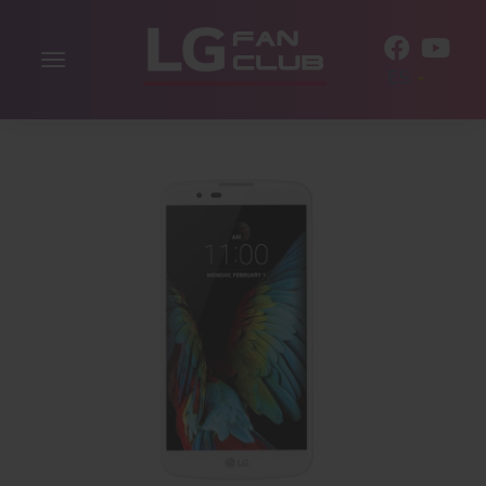
Alternar
ES
la
navegación