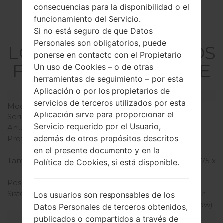
consecuencias para la disponibilidad o el
funcionamiento del Servicio.
La especificación
Si no está seguro de que Datos
Personales son obligatorios, puede
LGK430DSF(LGK430DS
ponerse en contacto con el Propietario
F) akaLG K10 Dual LTE
Un uso de Cookies – o de otras
herramientas de seguimiento – por esta
Aplicación o por los propietarios de
Modelo y sus características
servicios de terceros utilizados por esta
Modelo
LGK430DSF
Aplicación sirve para proporcionar el
Serie
LG K10 Dual LTE
Servicio requerido por el Usuario,
Anunciado
Enero, 2016
además de otros propósitos descritos
Profundidad
8.8 milímetros (0.35
pulgadas)
en el presente documento y en la
Tamaño (dimensiones)
146 x 74.8 milímetros (5.75 x
Política de Cookies, si está disponible.
2.94 pulgadas)
Peso
142 gramos (5.01 onzas)
Sistema de operación
Android 5.1.1 (Lollipop) or
Los usuarios son responsables de los
Android 6.0 (Marshmallow)
Datos Personales de terceros obtenidos,
Hardware
publicados o compartidos a través de