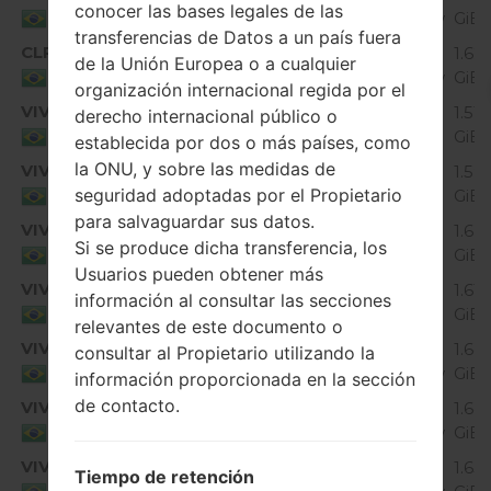
conocer las bases legales de las
Marshmallow
GiB
Brazil
transferencias de Datos a un país fuera
CLR
K430dsF10a_08_0201.kdz
Android 6.0.x
1.62
de la Unión Europea o a cualquier
Marshmallow
GiB
Brazil
organización internacional regida por el
VIV
K430dsF10a_02_0426.kdz
1.51
derecho internacional público o
Unknown
GiB
Brazil
establecida por dos o más países, como
la ONU, y sobre las medidas de
VIV
K430dsF10a_04_0810.kdz
1.59
Unknown
seguridad adoptadas por el Propietario
GiB
Brazil
para salvaguardar sus datos.
VIV
K430dsF10a_05_1020.kdz
1.64
Unknown
Si se produce dicha transferencia, los
GiB
Brazil
Usuarios pueden obtener más
VIV
K430dsF10a_06_0131.kdz
1.61
información al consultar las secciones
Unknown
GiB
Brazil
relevantes de este documento o
VIV
K430dsF10a_07_0313.kdz
Android 6.0.x
1.64
consultar al Propietario utilizando la
Marshmallow
GiB
Brazil
información proporcionada en la sección
de contacto.
VIV
K430dsF10a_08_0619.kdz
Android 6.0.x
1.64
Marshmallow
GiB
Brazil
VIV
K430dsF10a_09_0227.kdz
Android 6.0.x
1.65
Tiempo de retención