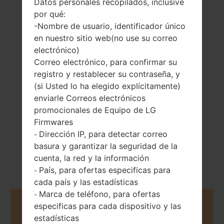
Datos personales recopilados, inclusive
por qué:
-Nombre de usuario, identificador único
en nuestro sitio web(no use su correo
142 gramos (5.01
electrónico)
Extraíble Li-Ion
onzas)
Correo electrónico, para confirmar su
2300 mAh
registro y restablecer su contraseña, y
(si Usted lo ha elegido explícitamente)
enviarle Correos electrónicos
promocionales de Equipo de LG
Firmwares
Dirección IP, para detectar correo
-
Enero, 2016
Android 6.0.x
basura y garantizar la seguridad de la
Marshmallow
cuenta, la red y la información
País, para ofertas especificas para
-
cada país y las estadísticas
Marca de teléfono, para ofertas
-
Buy accessories on Amazon
especificas para cada dispositivo y las
estadísticas