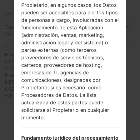
Propietario, en algunos casos, los Datos
pulgada)
pueden ser accesibles para ciertos tipos
Colores de pantalla
16M colores
de personas a cargo, involucradas con el
Batería y Teclado
Capacidad de batería
Extraíble Li-Ion 2300 mAh
funcionamiento de esta Aplicación
Teclado físico
-
(administración, ventas, marketing,
Interfaces
administración legal y del sistema) o
Salida de audio
3.5mm jack
partes externas (como terceros
Bluetooth
versión 4.1, A2DP, LE
proveedores de servicios técnicos,
DLNA
No
carteros, proveedores de hosting,
GPS
A-GPS, GLONASS
empresas de TI, agencias de
Puerto infrarrojo
No
comunicaciones), designadas por
NFC
Sí
Propietario, si es necesario, como
USB
microUSB 2.0
Procesadores de Datos. La lista
WiFi
Wi-Fi 802.11 a/b/g/n/ac,
actualizada de estas partes puede
dual-band, WiFi Direct,
hotspot
solicitarse al Propietario en cualquier
momento.
Fundamento jurídico del procesamiento