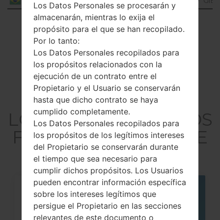
Marshmallow
GiB
Brazil
Los Datos Personales se procesarán y
almacenarán, mientras lo exija el
Showing 1 to 28 of 28 entries
propósito para el que se han recopilado.
Por lo tanto:
Previous
1
Next
Los Datos Personales recopilados para
los propósitos relacionados con la
ejecución de un contrato entre el
Propietario y el Usuario se conservarán
Artículos
hasta que dicho contrato se haya
cumplido completamente.
LGK430DSF(LGK430DS
Los Datos Personales recopilados para
F) akaLG K10 Dual LTE
los propósitos de los legítimos intereses
del Propietario se conservarán durante
el tiempo que sea necesario para
cumplir dichos propósitos. Los Usuarios
pueden encontrar información específica
sobre los intereses legítimos que
05
MAY
persigue el Propietario en las secciones
relevantes de este documento o