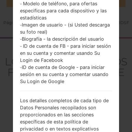
Modelo de teléfono, para ofertas
-
especificas para cada dispositivo y las
estadísticas
Página principal
→
Serie
→
LG K10 Dual LTE
→
LGK430DSF
Imagen de usuario - (si Usted descarga
-
su foto real)
Biografía - la descripción del usuario
-
ID de cuenta de FB - para iniciar sesión
-
El resumen
en su cuenta y comentar usando Su
LGK430DSF(LGK430DS
Login de Facebook
ID de cuenta de Google - para iniciar
-
F) akaLG K10 Dual LTE
sesión en su cuenta y comentar usando
Su Login de Google
Los detalles completos de cada tipo de
Comparar
Datos Personales recopilados son
proporcionados en las secciones
específicas de esta política de
privacidad o en textos explicativos