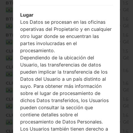
BTM
K430dsF10b_01_0612.kdz
Android 6.0.x
1.58
Marshmallow
GiB
Brazil
Lugar
BTM
K430dsF10b_02_1107.kdz
Android 6.0.x
1.62
Los Datos se procesan en las oficinas
Marshmallow
GiB
Brazil
operativas del Propietario y en cualquier
BTM
K430dsF10b_03_0201.kdz
Android 6.0.x
1.62
otro lugar donde se encuentran las
Marshmallow
GiB
Brazil
partes involucradas en el
procesamiento.
CLR
K430dsF10a_01_0426.kdz
1.53
Unknown
Dependiendo de la ubicación del
GiB
Brazil
Usuario, las transferencias de datos
CLR
K430dsF10a_03_0805.kdz
Unknown
1.6 
pueden implicar la transferencia de los
Brazil
Datos del Usuario a un país distinto al
CLR
K430dsF10a_04_1026.kdz
1.67
suyo. Para obtener más información
Unknown
GiB
Brazil
sobre el lugar de procesamiento de
CLR
K430dsF10a_05_0130.kdz
1.63
dichos Datos transferidos, los Usuarios
Unknown
GiB
Brazil
pueden consultar la sección que
contiene detalles sobre el
CLR
K430dsF10a_06_0314.kdz
Android 6.0.x
1.64
procesamiento de Datos Personales.
Marshmallow
GiB
Brazil
Los Usuarios también tienen derecho a
CLR
K430dsF10a_07_0521.kdz
Android 6.0.x
1.62