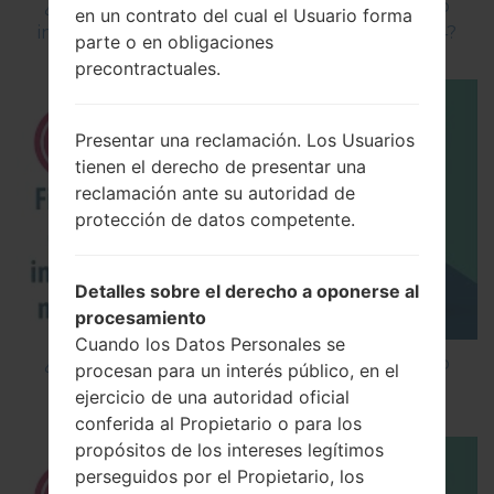
¿Cómo instalar Firmware Oficial en el teléfono
en un contrato del cual el Usuario forma
inteligente de LG mediante LG Flash Tool 2014?
parte o en obligaciones
precontractuales.
Presentar una reclamación. Los Usuarios
tienen el derecho de presentar una
reclamación ante su autoridad de
protección de datos competente.
Detalles sobre el derecho a oponerse al
procesamiento
Cuando los Datos Personales se
¿Cómo instalar Firmware Oficial en el teléfono
procesan para un interés público, en el
inteligente de LG mediante LG UP?
ejercicio de una autoridad oficial
conferida al Propietario o para los
propósitos de los intereses legítimos
perseguidos por el Propietario, los