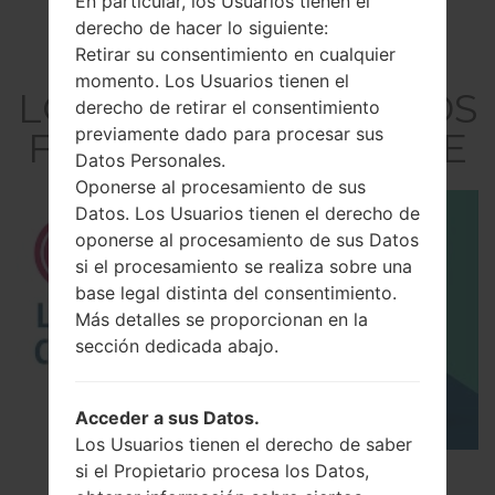
En particular, los Usuarios tienen el
derecho de hacer lo siguiente:
Retirar su consentimiento en cualquier
El vídeo
momento. Los Usuarios tienen el
LGK430DSF(LGK430DS
derecho de retirar el consentimiento
previamente dado para procesar sus
F) akaLG K10 Dual LTE
Datos Personales.
Oponerse al procesamiento de sus
Datos. Los Usuarios tienen el derecho de
oponerse al procesamiento de sus Datos
si el procesamiento se realiza sobre una
base legal distinta del consentimiento.
Más detalles se proporcionan en la
sección dedicada abajo.
Acceder a sus Datos.
Los Usuarios tienen el derecho de saber
si el Propietario procesa los Datos,
Los 5 principales Códigos Secretos para LG!