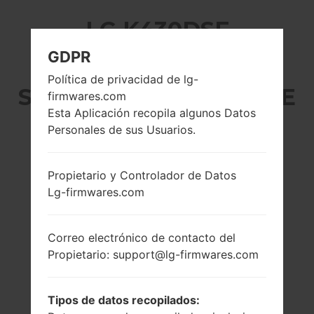
LG K430DSF
GDPR
(LGK430DSF) DE LA
Política de privacidad de lg-
SERIE LG K10 DUAL LTE
firmwares.com
Esta Aplicación recopila algunos Datos
Personales de sus Usuarios.
Propietario y Controlador de Datos
5.3 pulgadas
1.14 GHz Cortex-
Lg-firmwares.com
(~70.9% relación
A53 Mediatek
pantalla-cuerpo)
MT6753
720 x 1280 píxeles
2GB
Correo electrónico de contacto del
(~277 densidad de
Propietario: support@lg-firmwares.com
píxeles por
pulgada)
Tipos de datos recopilados: